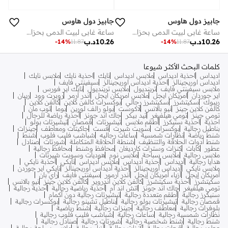
جابيز دول هاوس
جابيز دول هاوس
ساعة غابي لبيت الدمى بحزام مطبوع بإضاءة
ساعة غابي لبيت الدمى بحزام مطبوع بإضاءة
10.26
د.ب
10.26
د.ب
-
14
%
11.87
-
14
%
11.87
كلمات البحث الأكثر شيوعا
اديداس
احذية اديداس
ملابس اديداس
نايك
احذية نايك
ملابس نايك
اديداس اوريجينالز
احذية اديداس اوريجينالز
سيفينتي فايف
ملابس سيفينتي فايف
ترينديول
ملابس ترينديول
نايك اير فورس
اير جوردان
امريكان ايجل
ملابس امريكان ايجل
اندر ارمر
روبرت وود
ريبان
ريبوك
سكيتشرز
سكيتشرز رجالي
بوكسرات كالفن كلاين
كالفن كلاين
كالفن كلاين جينز
نيو بالانس
لاكوست
بولو رالف لورين
بوما
توب مان
تومي جينز
تومي هيلفيغر
تيد بيكر
جاك اند جونز
أحذية رياضة للرجال
احذية
احذية سنيكرز
أطقم ملابس
تيشيرتات
قمصان
تيشيرتات بولو
بناطيل رجالية
بوكسرات
سويت شيرت
فست
جاكيتات ومعاطف
جينزات
شنط رياضة
نظارات شمسية
ساعات رجاليه
شباشب فليب فلوب
شنط
شنط أدوات الحلاقة والتنظيف
شنطة الحلاقة المتكاملة
شورتات
صنادل
عطور
كابات
كنزات وسترات كارديغان
محافظ وشنط
محافظ رجالية
ملابس رجالية
ملابس سباحة
ملابس نوم
هوديات وسويت شيرتات
هدايا رجالية
أديداس
أحذية أديداس
ملابس أديداس
نايكي
أحذبة نايكي
ملابس نايكي
أديداس أوريجينالز
أحذية أديداس أوريجينالز
نايكي اير جوردن
أمريكان إيجل
أزياء أمريكان إيجل
أندر آرمور
سيفنتي فايف
راي بان
سكيتشرز
أحذية سكيتشرز
كالفن كلاين اندروير
كالفن كلاين جينز
نيو بالانس
تومي هيلفيغر
جاك اند جونز
اتش اند ام
أحذية رياضية رجالية
أحذية رجالية
سنيكرز رجالية
أطقم متعددة رجالية
تيشيرتات رجالية دون أكمام
قمصان رجالية
تيشيرتات بولو رجالية
بناطيل تشينو رجالية
بوكسرات رجالية
بلوفرات رجالية
معاطف رجالية
جينزات رجالية
شنط رياضية
نظارات شمسية رجالية
ساعات رجالية
شباشب فليب فلوب رجالية
شنط رجالية
شنط شخصية رجالية
شورتات رجالية
صنادل رجالية
عطور رجالية
قبعات رجالية
كنزات رجالية
أزياء رجالية
ملابس سباحة رجالية