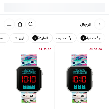
الرجال
تصفية
تصنيف
الماركة
لون
الس
1
1
:
:
:
:
09
53
00
09
53
00