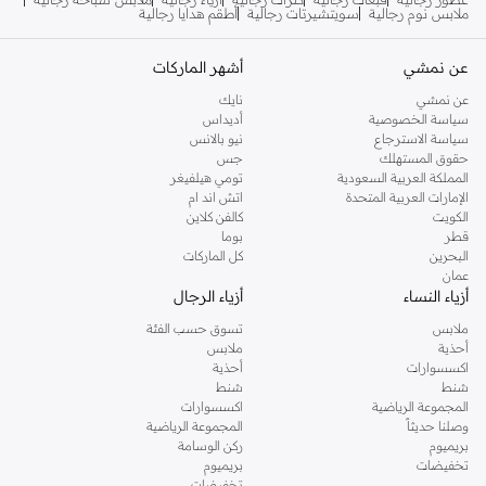
ملابس نوم رجالية
سويتشيرتات رجالية
أطقم هدايا رجالية
عن نمشي
أشهر الماركات
عن نمشي
نايك
سياسة الخصوصية
أديداس
سياسة الاسترجاع
نيو بالانس
حقوق المستهلك
جس
المملكة العربية السعودية
تومي هيلفيغر
الإمارات العربية المتحدة
اتش اند ام
الكويت
كالفن كلاين
قطر
بوما
البحرين
كل الماركات
عمان
أزياء النساء
أزياء الرجال
ملابس
تسوق حسب الفئة
أحذية
ملابس
اكسسوارات
أحذية
شنط
شنط
المجموعة الرياضية
اكسسوارات
وصلنا حديثاً
المجموعة الرياضية
بريميوم
ركن الوسامة
تخفيضات
بريميوم
تخفيضات