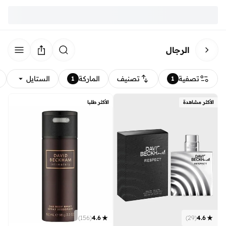
الرجال
تصفية
تصنيف
الماركة
الستايل
1
1
الأكثر مشاهدة
الأكثر طلبا
)
29
(
4.6
)
156
(
4.6