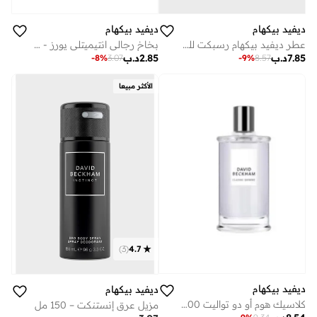
ديفيد بيكهام
ديفيد بيكهام
عطر ديفيد بيكهام رسبكت للرجال, 90 مل
بخاخ رجالي انتيميتلي يورز - 150 مل للرجال
7.85
د.ب
2.85
د.ب
-
9
%
8.57
-
8
%
3.07
الأكثر مبيعا
)
3
(
4.7
ديفيد بيكهام
ديفيد بيكهام
كلاسيك هوم أو دو تواليت 100 مل
مزيل عرق إنستنكت – 150 مل