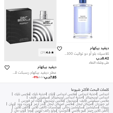
ديفيد بيكهام
)
29
(
4.6
كلاسيك بلو أو دو تواليت 100 مل
8.42
د.ب
على وشك النفاد
ديفيد بيكهام
عطر ديفيد بيكهام رسبكت للرجال, 90 مل
7.85
د.ب
-
9
%
8.57
كلمات البحث الأكثر شيوعا
اديداس
احذية اديداس
ملابس اديداس
نايك
احذية نايك
ملابس نايك
اديداس اوريجينالز
احذية اديداس اوريجينالز
سيفينتي فايف
ملابس سيفينتي فايف
ترينديول
ملابس ترينديول
نايك اير فورس
اير جوردان
امريكان ايجل
ملابس امريكان ايجل
اندر ارمر
روبرت وود
ريبان
ريبوك
سكيتشرز
سكيتشرز رجالي
بوكسرات كالفن كلاين
كالفن كلاين
كالفن كلاين جينز
نيو بالانس
لاكوست
بولو رالف لورين
بوما
توب مان