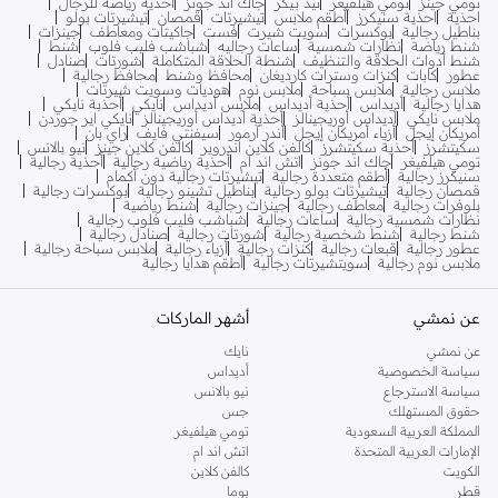
تومي جينز
تومي هيلفيغر
تيد بيكر
جاك اند جونز
أحذية رياضة للرجال
احذية
احذية سنيكرز
أطقم ملابس
تيشيرتات
قمصان
تيشيرتات بولو
بناطيل رجالية
بوكسرات
سويت شيرت
فست
جاكيتات ومعاطف
جينزات
شنط رياضة
نظارات شمسية
ساعات رجاليه
شباشب فليب فلوب
شنط
شنط أدوات الحلاقة والتنظيف
شنطة الحلاقة المتكاملة
شورتات
صنادل
عطور
كابات
كنزات وسترات كارديغان
محافظ وشنط
محافظ رجالية
ملابس رجالية
ملابس سباحة
ملابس نوم
هوديات وسويت شيرتات
هدايا رجالية
أديداس
أحذية أديداس
ملابس أديداس
نايكي
أحذبة نايكي
ملابس نايكي
أديداس أوريجينالز
أحذية أديداس أوريجينالز
نايكي اير جوردن
أمريكان إيجل
أزياء أمريكان إيجل
أندر آرمور
سيفنتي فايف
راي بان
سكيتشرز
أحذية سكيتشرز
كالفن كلاين اندروير
كالفن كلاين جينز
نيو بالانس
تومي هيلفيغر
جاك اند جونز
اتش اند ام
أحذية رياضية رجالية
أحذية رجالية
سنيكرز رجالية
أطقم متعددة رجالية
تيشيرتات رجالية دون أكمام
قمصان رجالية
تيشيرتات بولو رجالية
بناطيل تشينو رجالية
بوكسرات رجالية
بلوفرات رجالية
معاطف رجالية
جينزات رجالية
شنط رياضية
نظارات شمسية رجالية
ساعات رجالية
شباشب فليب فلوب رجالية
شنط رجالية
شنط شخصية رجالية
شورتات رجالية
صنادل رجالية
عطور رجالية
قبعات رجالية
كنزات رجالية
أزياء رجالية
ملابس سباحة رجالية
ملابس نوم رجالية
سويتشيرتات رجالية
أطقم هدايا رجالية
عن نمشي
أشهر الماركات
عن نمشي
نايك
سياسة الخصوصية
أديداس
سياسة الاسترجاع
نيو بالانس
حقوق المستهلك
جس
المملكة العربية السعودية
تومي هيلفيغر
الإمارات العربية المتحدة
اتش اند ام
الكويت
كالفن كلاين
قطر
بوما