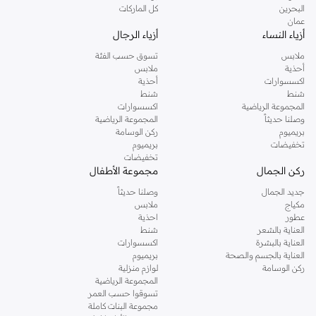
البحرين
كل الماركات
عمان
أزياء النساء
أزياء الرجال
ملابس
تسوق حسب الفئة
أحذية
ملابس
اكسسوارات
أحذية
شنط
شنط
المجموعة الرياضية
اكسسوارات
وصلنا حديثاً
المجموعة الرياضية
بريميوم
ركن الوسامة
تخفيضات
بريميوم
تخفيضات
ركن الجمال
مجموعة الأطفال
جديد الجمال
وصلنا حديثاً
مكياج
ملابس
عطور
احذية
العناية بالشعر
شنط
العناية بالبشرة
اكسسوارات
العناية بالجسم والصحة
بريميوم
ركن الوسامة
لوازم منزلية
المجموعة الرياضية
تسوقوا حسب العمر
مجموعة البنات كاملة