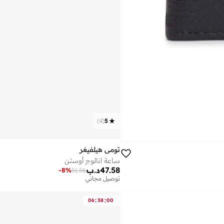
)
4
(
5
تومي هيلفيغر
ساعة انالوج أوستن
47.58
د.ب
-
8
%
51.56
توصيل مجاني
:
:
06
38
00