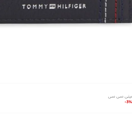
ميني سي سي
-
3
%