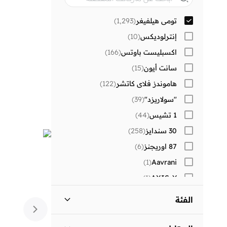
تومي هيلفيغر
(
1,293
)
إنترلوديكس
(
10
)
اكسبليست باوتس
(
166
)
سانت أيون
(
15
)
هاموندز فلاي كاتشر
(
122
)
"سولاريزد"
(
39
)
1 تشيس
(
44
)
30 سندايز
(
258
)
87 اوريجنز
(
6
)
)
1
(
Aavrani
)
1
(
AXIS-Y
)
1
(
Beauvage
الفئة
)
1
(
Corus
كل الالرجال
)
1,293
(
)
83
(
Lehar