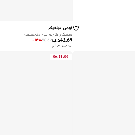
تومي هيلفيغر
سنيكرز هارلم كور منخفضة
42.69
د.ب
-
16
%
50.62
توصيل مجاني
:
:
06
38
00