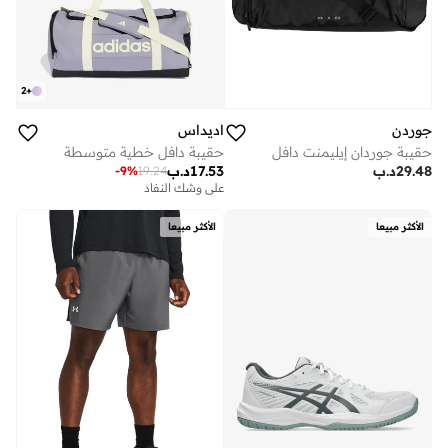
2
+
جوردن
اديداس
حقيبة جوردان إيليمنت دافل
حقيبة دافل خطية متوسطة
29.48
د.ب
17.53
د.ب
-
9
%
19.24
على وشك النفاد
الأكثر مبيعا
الأكثر مبيعا