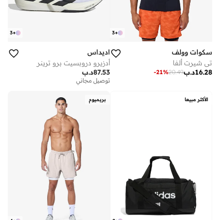
3
+
3
+
سكوات وولف
اديداس
تي شيرت ألفا
أدزيرو دروبسيت برو ترينر
16.28
د.ب
87.53
د.ب
-
21
%
20.49
توصيل مجاني
الأكثر مبيعا
بريميوم