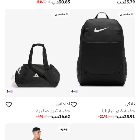
23.79
د.ب
30.85
د.ب
-
5
%
32.41
للجنسين
للجنسين
2
+
4
+
نايكي
اديداس
حقيبة ظهر برازيليا
حقيبة تيرو صغيرة
23.91
د.ب
16.62
د.ب
-
4
%
17.24
-
21
%
30.24
جديد