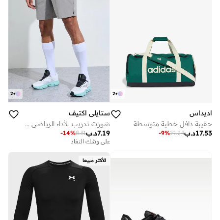
2
+
2
+
اديداس
ستايلي اكتيف
حقيبة دافل خطية متوسطة
شورت تدريب للأداء الرياضي للرجال
17.53
د.ب
7.19
د.ب
-
14
%
8.31
-
9
%
19.24
على وشك النفاد
الأكثر مبيعا