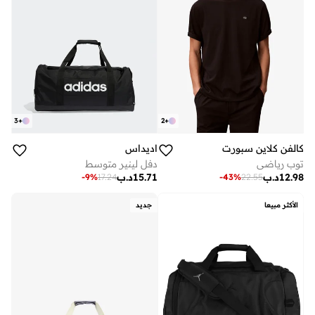
3
+
2
+
كالفن كلاين سبورت
اديداس
توب رياضي
دفل لينير متوسط
12.98
د.ب
15.71
د.ب
-
9
%
17.24
-
43
%
22.55
الأكثر مبيعا
جديد