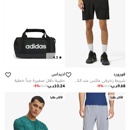
)
6
(
4.3
فورورد
اديداس
شريط زخرفي عاكس عند الكتف الخلفي والجانب
حقيبة دافل صغيرة جداً خطية
9.68
د.ب
10.24
د.ب
-
5
%
10.73
-
5
%
10.13
الأكثر طلبا
الأكثر طلبا