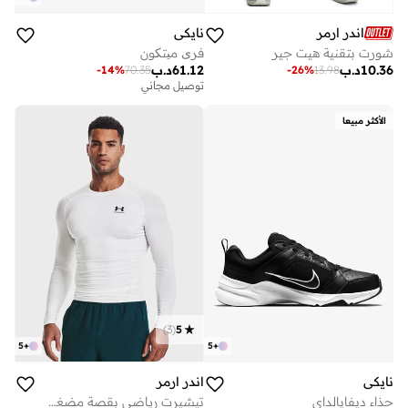
اندر ارمر
نايكي
شورت بتقنية هيت جير
فری میتکون
10.36
د.ب
61.12
د.ب
-
14
%
70.35
-
26
%
13.98
توصيل مجاني
الأكثر مبيعا
)
3
(
5
5
+
5
+
نايكي
اندر ارمر
حذاء ديفايالداي
تيشيرت رياضي بقصة مضغوطة