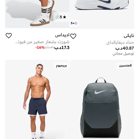
)
1
(
5
5
+
اديداس
نايكي
شورت بشعار صغير من فيوتشر آيكونز
حذاء ديفايالداي
17.3
د.ب
-
16
%
20.49
40.87
د.ب
توصيل مجاني
للجنسين
بريميوم