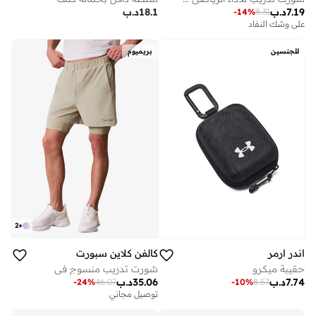
7.19
د.ب
18.1
د.ب
-
14
%
8.31
على وشك النفاد
للجنسين
بريميوم
2
+
اندر ارمر
كالفن كلاين سبورت
حقيبة ميكرو
شورت تدريب منسوج في
7.74
د.ب
35.06
د.ب
-
24
%
46.07
-
10
%
8.57
توصيل مجاني