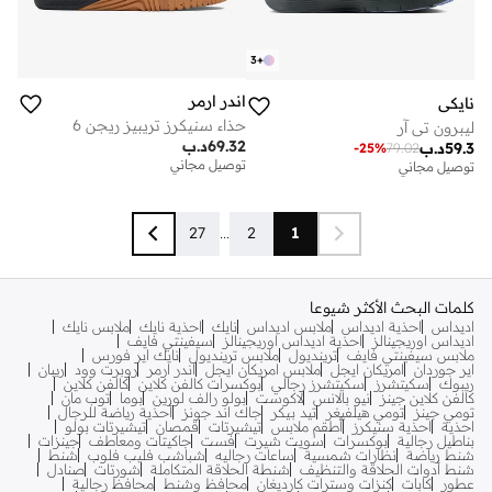
3
+
اندر ارمر
نايكي
حذاء سنيكرز تريبيز ريجن 6
ليبرون تي آر
69.32
د.ب
59.3
د.ب
-
25
%
79.02
توصيل مجاني
توصيل مجاني
27
...
2
1
كلمات البحث الأكثر شيوعا
اديداس
احذية اديداس
ملابس اديداس
نايك
احذية نايك
ملابس نايك
اديداس اوريجينالز
احذية اديداس اوريجينالز
سيفينتي فايف
ملابس سيفينتي فايف
ترينديول
ملابس ترينديول
نايك اير فورس
اير جوردان
امريكان ايجل
ملابس امريكان ايجل
اندر ارمر
روبرت وود
ريبان
ريبوك
سكيتشرز
سكيتشرز رجالي
بوكسرات كالفن كلاين
كالفن كلاين
كالفن كلاين جينز
نيو بالانس
لاكوست
بولو رالف لورين
بوما
توب مان
تومي جينز
تومي هيلفيغر
تيد بيكر
جاك اند جونز
أحذية رياضة للرجال
احذية
احذية سنيكرز
أطقم ملابس
تيشيرتات
قمصان
تيشيرتات بولو
بناطيل رجالية
بوكسرات
سويت شيرت
فست
جاكيتات ومعاطف
جينزات
شنط رياضة
نظارات شمسية
ساعات رجاليه
شباشب فليب فلوب
شنط
شنط أدوات الحلاقة والتنظيف
شنطة الحلاقة المتكاملة
شورتات
صنادل
عطور
كابات
كنزات وسترات كارديغان
محافظ وشنط
محافظ رجالية