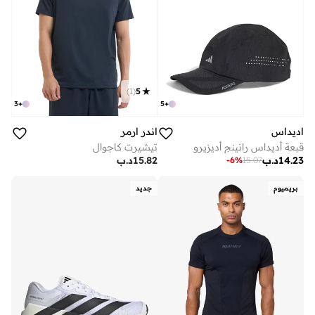
)
1
(
5
3
+
5
+
اديداس
اندر ارمر
قبعة أديداس رانينج أديزيرو
تيشيرت كاجوال
14.23
د.ب
15.82
د.ب
-
6
%
15.07
بريميوم
جديد