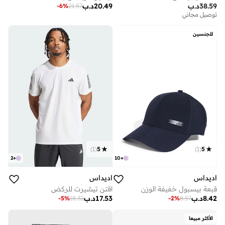
38.59
د.ب
20.49
د.ب
-
6
%
21.57
توصيل مجاني
للجنسين
)
1
(
5
)
1
(
5
2
+
10
+
اديداس
اديداس
قبعة بيسبول خفيفة الوزن
اقتن تيشيرت للركض
8.42
د.ب
17.53
د.ب
-
5
%
18.32
-
2
%
8.57
الأكثر مبيعا