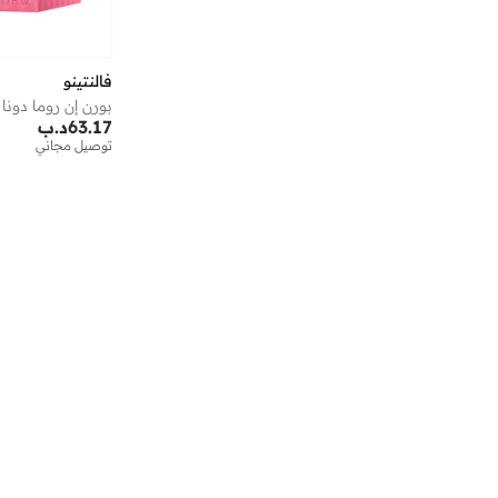
لافا مومنتس
(
1
)
لاكوست
(
3
)
فالنتينو
لانكوم
(
18
)
بورن إن روما دونا إك
63.17
د.ب
لطافة
(
12
)
توصيل مجاني
لوزان
(
1
)
لوكسيتان
(
5
)
مارك جاكوبس
(
3
)
مانسيرا
(
14
)
مايكل كورس
(
1
)
موجلر
(
13
)
موسكينو
(
2
)
مولتون بروان
(
1
)
مون بلان
(
3
)
مونكلير
(
8
)