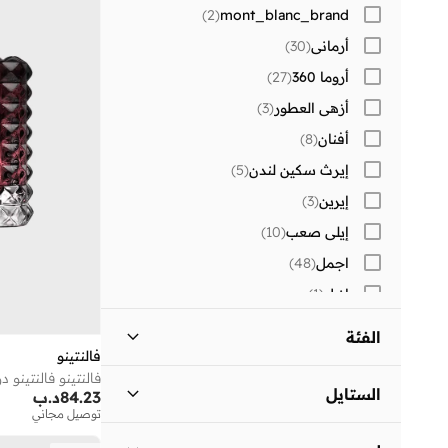
)
2
(
mont_blanc_brand
أرماني
(
30
)
أروما 360
(
27
)
أزهى العطور
(
3
)
أفنان
(
8
)
إيرث سكين لندن
(
5
)
إيرين
(
3
)
إيلي صعب
(
10
)
اجمل
(
48
)
ازيل
(
1
)
استي لودر
(
10
)
الفئة
الحرمين
(
15
)
فالنتينو
العطور - الكل
)
12
(
الرصاصي
(
4
)
الستايل
84.23
د.ب
توصيل مجاني
اليزابيث اردن
(
12
)
أو دي بارفان
)
10
(
كاجوال
(
10
)