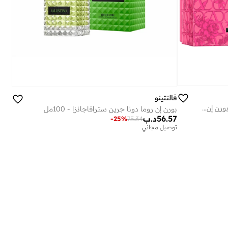
فالنتينو
مجموعة هدايا عيد الحب عطر فالنتينو بورن إن روما دونا أو دو بارفان
بورن إن روما دونا جرين سترافاجانزا - 100مل
56.57
د.ب
-
25
%
75.34
توصيل مجاني