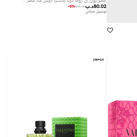
عطر بورن إن روما دونا إكسترا دوس ماء عطر 100 مل
80.02
د.ب
-
6
%
84.23
توصيل مجاني
بريميوم