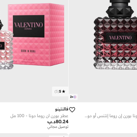
)
5
(
5
2
+
فالنتينو
فالنتينو فالنتينو دونا بورن إن روما إنتنس أو دو بارفان بخاخ 3.4 أونصة/100 مل
عطر بورن ان روما دونا - 100 مل
80.24
د.ب
توصيل مجاني