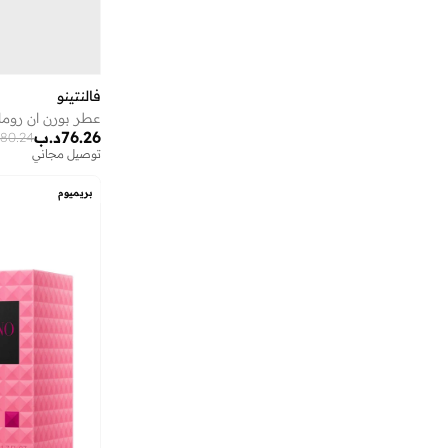
فورست اسينشالز
(
1
)
فيرزاتشي
(
9
)
فيكتور أند رولف
(
6
)
فالنتينو
كاث كيدستون
(
2
)
كاركتر
(
19
)
76.26
د.ب
80.24
توصيل مجاني
كارل لاغرفيلد
(
4
)
كالتي
(
6
)
بريميوم
كالفن كلاين
(
3
)
كانيزا
(
7
)
كايلي كوزمتيكس
(
4
)
كلارنس
(
1
)
كلوي
(
10
)
كلينيك
(
5
)
كوتش
(
5
)
كيكو ميلانو
(
5
)