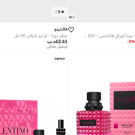
)
3
(
5
2
+
فالنتينو
عطر بورن ان روما دونا كورال فانتاسي - 100 مل
عطر دونا - او دو بارفان 50 مل
62.61
د.ب
-
5
%
توصيل مجاني
بريميوم