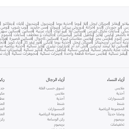
لانو
إيفانز
امريكان ايجل
ايلا
بوما
احذية بوما
ترينديول
ترينديول
نايك
ديفاكتو
ف
رس
اير جوردان
الدو
خزانة
دوروثي بيركنز
ريبوك
مس جايديد
توب شوب
تومي ه
سكي
ساعات مايكل كورس
فساتين ايلا
نيو لوك
أزياء عربية
فساتين
فساتين سهرة
ية بالشعر
بكيني
بلايز
بناطيل
تنانير
تيشيرتات
جاكيتات و معاطف
ساعات
شموع
بس النوم
ملابس بحر
ملابس مقاسات كبيرة
فساتين كاجوال
فساتين قصيرة
هودي
ذية أديداس أوريجينالز
أمريكان إيجل
أحذية بوما
نايكي
فور إيفر 21
أزياء كويز
لانج
فساتين ايلا ليمتد ايديشن
اتش اند ام
شارلوت تيلبري
بلايز نسائية
أحذية رياضية نس
جات عناية بالشعر نسائية
بيكيني نسائية
بناطيل نسائية
تنانير نسائية
تيشيرتات نسائ
ليقنز نسائية
ملابس سباحة قطعة واحدة
جينزات نسائية
مجوهرات نسائية
أزياء ن
أزياء النساء
أزياء الرجال
ركن
ملابس
تسوق حسب الفئة
جدي
أحذية
ملابس
مكي
اكسسوارات
أحذية
عطو
شنط
شنط
العن
المجموعة الرياضية
اكسسوارات
العن
وصلنا حديثاً
المجموعة الرياضية
الع
بريميوم
ركن الوسامة
ركن
تخفيضات
بريميوم