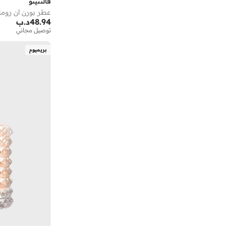
فالنتينو
ذا مان كومباني
(
2
)
48.94
د.ب
رالف لورين
(
2
)
توصيل مجاني
رمال
(
2
)
بريميوم
روائح الزهور
(
2
)
روبرتو كافالي
(
6
)
روشاس
(
1
)
سوالف
(
1
)
سيرينيتي
(
1
)
شارلوت تلبوري
(
9
)
شوبارد
(
5
)
عطور خدلج
(
59
)
عطور سويس اربيان
(
36
)
فخر الإمارات
(
5
)
فلورمار
(
3
)