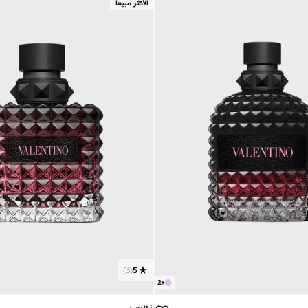
الأكثر مبيعا
)
3
(
5
2
+