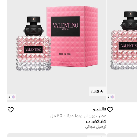
)
13
(
5
2
+
2
+
فالنتينو
عطر بورن ان روما دونا - 50 مل
62.61
د.ب
توصيل مجاني