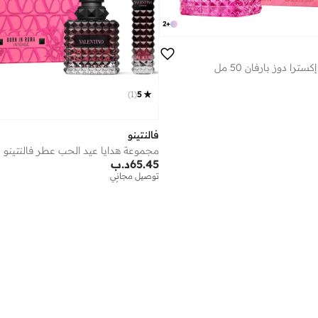
2
+
سترا دوز بارفان 50 مل
)
1
(
5
فالنتينو
65.45
د.ب
توصيل مجاني
توفير على الأطقم
توصيل مجاني
توفير على الأطقم