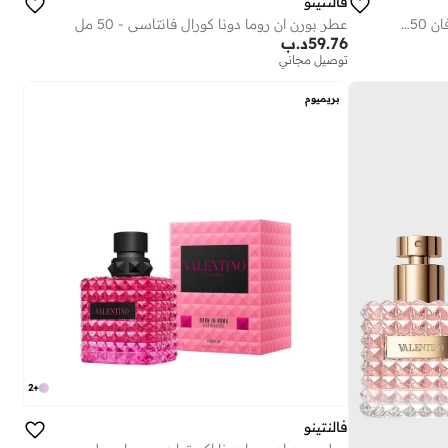
فالنتينو
عطر بورن إن روما دونا إنتنس أو دو بارفان 50مل
عطر بورن ان روما دونا كورال فانتاسي - 50 مل
59.76
د.ب
توصيل مجاني
بريميوم
2
+
فالنتينو