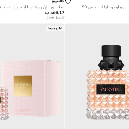
فالنتينو
عطر بورن ان روما اومو او دو بارفان انتنس 50 مل
63.17
د.ب
توصيل مجاني
الأكثر مبيعا