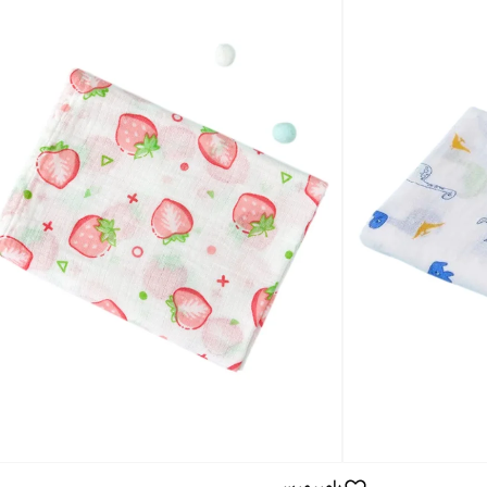
بامبيميسي