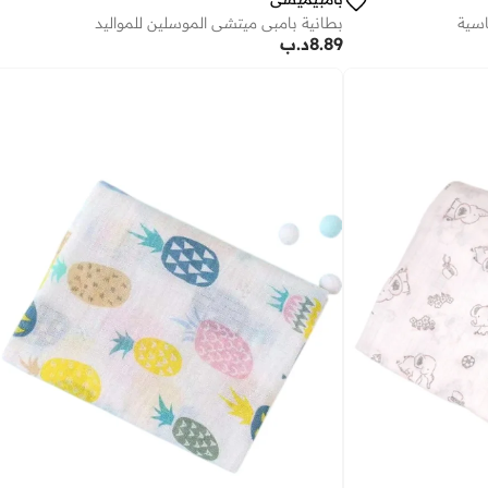
اسية
بطانية بامبي ميتشي الموسلين للمواليد
8.89
د.ب