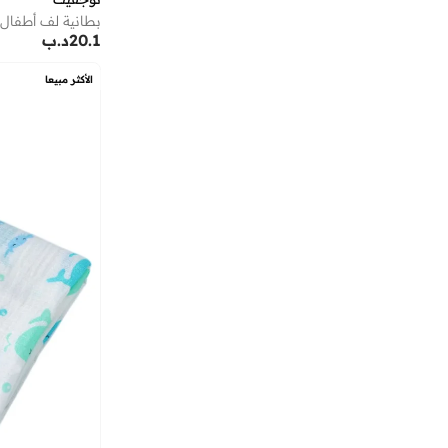
20.1
د.ب
الأكثر مبيعا