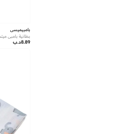
بامبيميسي
بطانية بامبي ميت
8.89
د.ب