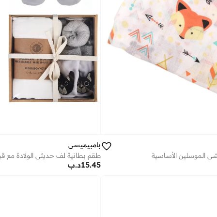
بامبيميسي
شي الموسلين الأساسية
15.45
د.ب