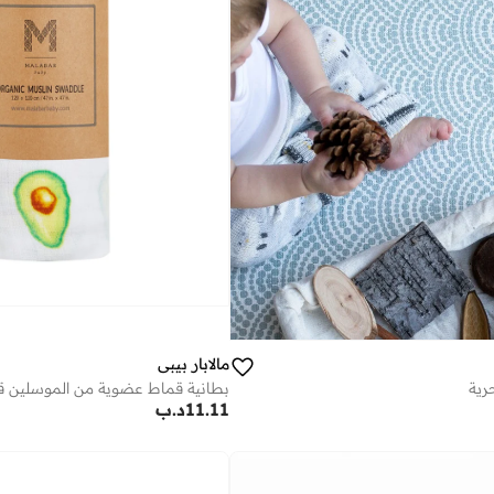
مالابار بيبي
رية
11.11
د.ب