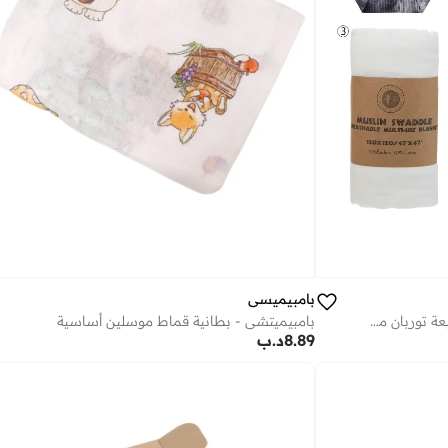
بامبيميسي
طقم بطانية لف حديثي الولادة مع قبعة توربان من الموسلين بثلاث قطع
بامبيميتشي - بطانية قماط موسلين أساسية
8.89
د.ب