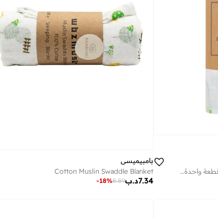
بامبيميسي
بطانية قماط عضوية من الموسلين قطعة واحدة - أفوكادو
Cotton Muslin Swaddle Blanket
7.34
د.ب
-
18
%
8.89