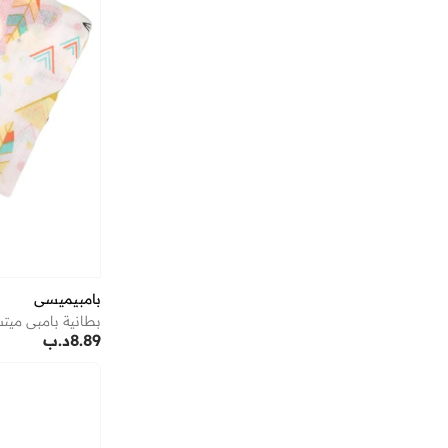
بامبيميسي
بطانية بامبي ميت
8.89
د.ب