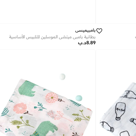
بامبيميسي
بطانية بامبي ميتشي الموسلين للتلبيس الأساسية
8.89
د.ب