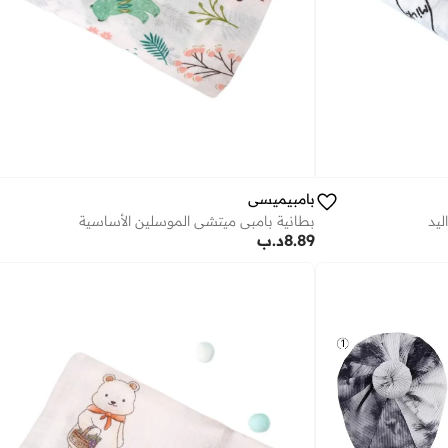
بامبيميسي
ليد
بطانية بامبي ميتشي الموسلين الأساسية
8.89
د.ب