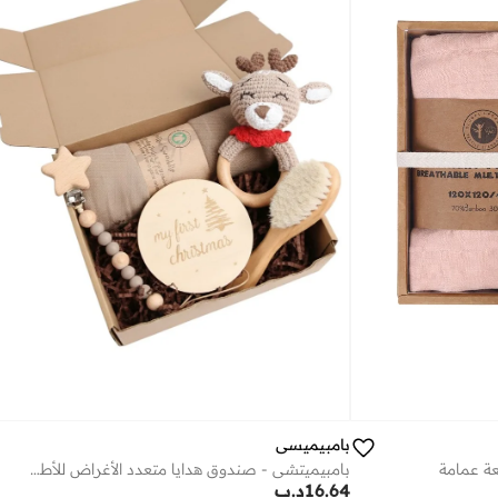
بامبيميسي
ة عمامة
بامبيميتشي - صندوق هدايا متعدد الأغراض للأطفال - طقم غزال
16.64
د.ب