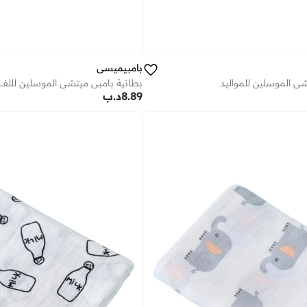
بامبيميسي
شي الموسلين للمواليد
بطانية بامبي ميتشي الموسلين لللف
8.89
د.ب