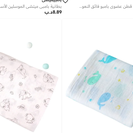
بطانية لف أطفال قطن عضوي بامبو فائق النعومة سم قطع
بطانية بامبي ميتشي الموسلين الأس
8.89
د.ب