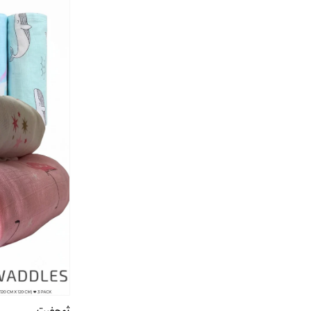
ثوجفيت