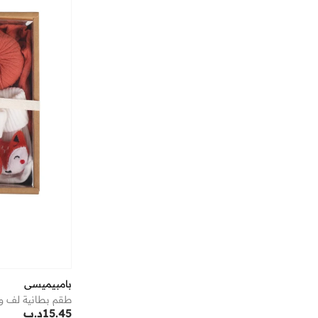
بامبيميسي
15.45
د.ب