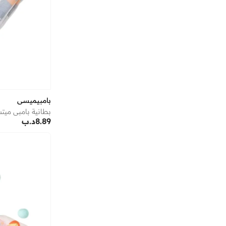
بامبيميسي
بطانية بامبي ميت
8.89
د.ب