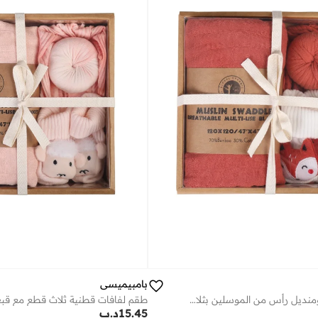
بامبيميسي
طقم بطانية لف ومنديل رأس من الموسلين بثلاث قطع
طقم لفافات قطنية ثلاث قطع مع قبع
15.45
د.ب