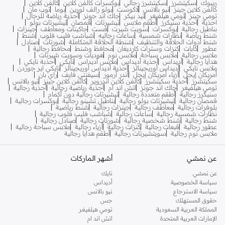
ريبوك
سكيتشرز
سكيتشرز رجالي
بوكسرات كالفن كلاين
كالفن كلاين
كالفن كلاين جينز
نيو بالانس
لاكوست
بولو رالف لورين
بوما
توب مان
تومي جينز
تومي هيلفيغر
تيد بيكر
جاك اند جونز
أحذية رياضة للرجال
احذية
احذية سنيكرز
أطقم ملابس
تيشيرتات
قمصان
تيشيرتات بولو
بناطيل رجالية
بوكسرات
سويت شيرت
فست
جاكيتات ومعاطف
جينزات
شنط رياضة
نظارات شمسية
ساعات رجاليه
شباشب فليب فلوب
شنط
شنط أدوات الحلاقة والتنظيف
شنطة الحلاقة المتكاملة
شورتات
صنادل
عطور
كابات
كنزات وسترات كارديغان
محافظ وشنط
محافظ رجالية
ملابس رجالية
ملابس سباحة
ملابس نوم
هوديات وسويت شيرتات
هدايا رجالية
أديداس
أحذية أديداس
ملابس أديداس
نايكي
أحذبة نايكي
ملابس نايكي
أديداس أوريجينالز
أحذية أديداس أوريجينالز
نايكي اير جوردن
أمريكان إيجل
أزياء أمريكان إيجل
أندر آرمور
سيفنتي فايف
راي بان
سكيتشرز
أحذية سكيتشرز
كالفن كلاين اندروير
كالفن كلاين جينز
نيو بالانس
تومي هيلفيغر
جاك اند جونز
اتش اند ام
أحذية رياضية رجالية
أحذية رجالية
سنيكرز رجالية
أطقم متعددة رجالية
تيشيرتات رجالية دون أكمام
قمصان رجالية
تيشيرتات بولو رجالية
بناطيل تشينو رجالية
بوكسرات رجالية
بلوفرات رجالية
معاطف رجالية
جينزات رجالية
شنط رياضية
نظارات شمسية رجالية
ساعات رجالية
شباشب فليب فلوب رجالية
شنط رجالية
شنط شخصية رجالية
شورتات رجالية
صنادل رجالية
عطور رجالية
قبعات رجالية
كنزات رجالية
أزياء رجالية
ملابس سباحة رجالية
ملابس نوم رجالية
سويتشيرتات رجالية
أطقم هدايا رجالية
عن نمشي
أشهر الماركات
عن نمشي
نايك
سياسة الخصوصية
أديداس
سياسة الاسترجاع
نيو بالانس
حقوق المستهلك
جس
المملكة العربية السعودية
تومي هيلفيغر
الإمارات العربية المتحدة
اتش اند ام