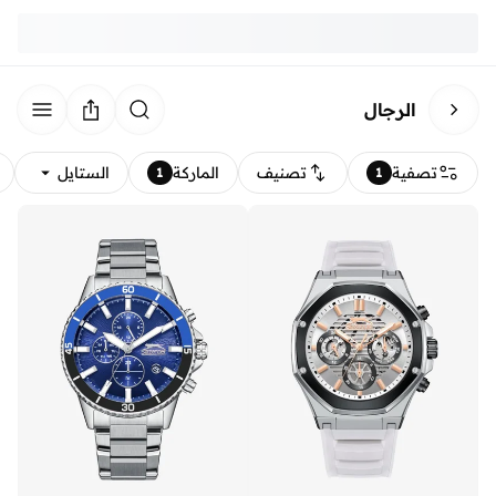
الرجال
تصفية
تصنيف
الماركة
الستايل
1
1