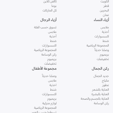
الكويت
كالفن كلاين
قطر
بوما
البحرين
كل الماركات
عمان
أزياء النساء
أزياء الرجال
ملابس
تسوق حسب الفئة
أحذية
ملابس
اكسسوارات
أحذية
شنط
شنط
المجموعة الرياضية
اكسسوارات
وصلنا حديثاً
المجموعة الرياضية
بريميوم
ركن الوسامة
تخفيضات
بريميوم
تخفيضات
ركن الجمال
مجموعة الأطفال
جديد الجمال
وصلنا حديثاً
مكياج
ملابس
عطور
احذية
العناية بالشعر
شنط
العناية بالبشرة
اكسسوارات
العناية بالجسم والصحة
بريميوم
ركن الوسامة
لوازم منزلية
المجموعة الرياضية
تسوقوا حسب العمر