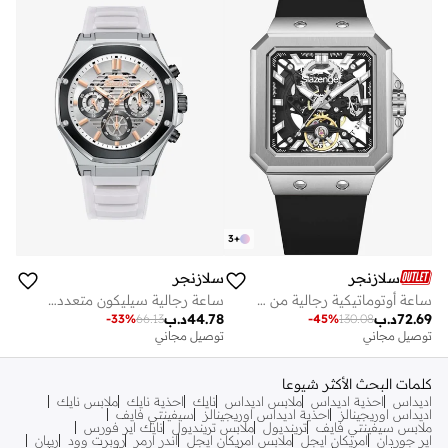
3
+
سلازنجر
سلازنجر
ساعة أوتوماتيكية رجالية من السيليكون .... - مم
ساعة رجالية سيليكون متعددة الوظائف
72.69
د.ب
44.78
د.ب
-
33
%
66.13
-
45
%
130.08
توصيل مجاني
توصيل مجاني
كلمات البحث الأكثر شيوعا
اديداس
احذية اديداس
ملابس اديداس
نايك
احذية نايك
ملابس نايك
اديداس اوريجينالز
احذية اديداس اوريجينالز
سيفينتي فايف
ملابس سيفينتي فايف
ترينديول
ملابس ترينديول
نايك اير فورس
اير جوردان
امريكان ايجل
ملابس امريكان ايجل
اندر ارمر
روبرت وود
ريبان