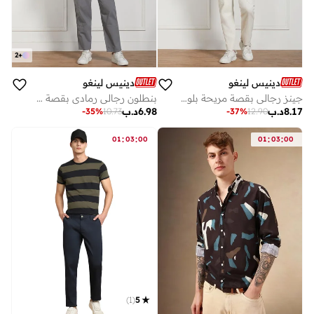
2
+
دينيس لينغو
دينيس لينغو
جينز رجالي بقصة مريحة بلون بيج
بنطلون رجالي رمادي بقصة مريحة وعملية
8.17
د.ب
6.98
د.ب
-
35
%
10.73
-
37
%
12.90
:
:
:
:
01
03
00
01
03
00
)
1
(
5