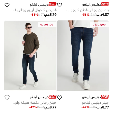
دينيس لينغو
دينيس لينغو
بنطلون رجالي قطن كارجو بقصة مريحة ولون كاكي فاتح مع مطاط
قميص كاجوال أزرق رجالي قطن 100% بقصة ضيقة
9.37
د.ب
5.79
د.ب
-
33
%
8.57
-
38
%
15.07
:
:
:
:
01
03
00
01
03
00
دينيس لينغو
دينيس لينغو
جينز دينيس لينجو
جينز رجالي بقصة ضيقة ولون أزرق متوسط مطاطي - مزيج قطني للراحة
8.77
د.ب
8.77
د.ب
-
42
%
15.07
-
42
%
15.07