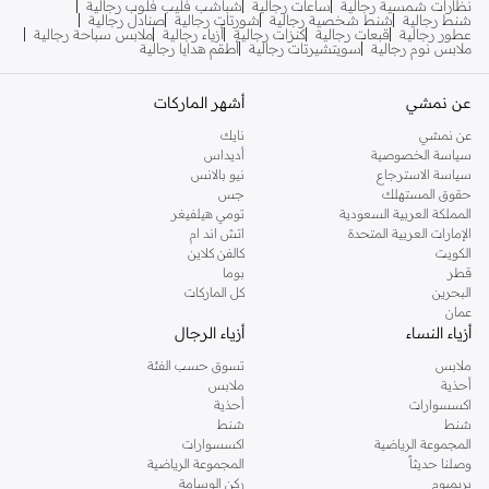
نظارات شمسية رجالية
ساعات رجالية
شباشب فليب فلوب رجالية
شنط رجالية
شنط شخصية رجالية
شورتات رجالية
صنادل رجالية
عطور رجالية
قبعات رجالية
كنزات رجالية
أزياء رجالية
ملابس سباحة رجالية
ملابس نوم رجالية
سويتشيرتات رجالية
أطقم هدايا رجالية
عن نمشي
أشهر الماركات
عن نمشي
نايك
سياسة الخصوصية
أديداس
سياسة الاسترجاع
نيو بالانس
حقوق المستهلك
جس
المملكة العربية السعودية
تومي هيلفيغر
الإمارات العربية المتحدة
اتش اند ام
الكويت
كالفن كلاين
قطر
بوما
البحرين
كل الماركات
عمان
أزياء النساء
أزياء الرجال
ملابس
تسوق حسب الفئة
أحذية
ملابس
اكسسوارات
أحذية
شنط
شنط
المجموعة الرياضية
اكسسوارات
وصلنا حديثاً
المجموعة الرياضية
بريميوم
ركن الوسامة