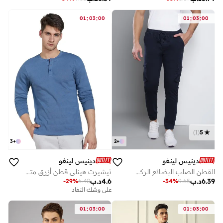
:
:
:
:
01
03
00
01
03
00
)
1
(
5
3
+
2
+
دينيس لينغو
دينيس لينغو
القطن الصلب البضائع الركض للرجال تناسب مدبب، منتصف الارتفاع، طول الكاحل، متعدد الجيب الرباط البضائع القابلة للتمدد للرجال، بنطلون عارضة
تيشيرت هينلي قطن أزرق متوسط بقصة عادية
6.39
د.ب
4.6
د.ب
-
29
%
6.40
-
34
%
9.65
على وشك النفاد
:
:
:
:
01
03
00
01
03
00