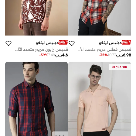
دينيس لينغو
دينيس لينغو
قميص قطني مريح متعدد الألوان - ناعم وأنيق
قميص رايون مريح متعدد الألوان
6.98
د.ب
4.6
د.ب
-
39
%
7.48
-
35
%
10.73
:
:
01
03
00