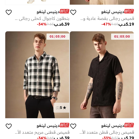
دينيس لينغو
دينيس لينغو
قميص رجالي بقصة عادية وياقة واسعة متعدد الألوان
بنطلون كاجوال كحلي رجالي بقصة ضيقة من القطن والليكرا
5.19
د.ب
6.39
د.ب
-
34
%
9.65
-
47
%
9.65
:
:
:
:
01
03
00
01
03
00
)
1
(
5
دينيس لينغو
دينيس لينغو
قميص رجالي قطن متعدد الألوان بقصة عادية - مريح وأنيق
قميص قطني مريح متعدد الألوان بياقة عادية
5.79
د.ب
6.39
د.ب
-
34
%
9.65
-
33
%
8.57