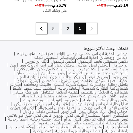
5.19
د.ب
5.79
د.ب
-
40
%
9.65
-
40
%
8.57
على وشك النفاد
5
...
2
1
كلمات البحث الأكثر شيوعا
اديداس
احذية اديداس
ملابس اديداس
نايك
احذية نايك
ملابس نايك
اديداس اوريجينالز
احذية اديداس اوريجينالز
سيفينتي فايف
ملابس سيفينتي فايف
ترينديول
ملابس ترينديول
نايك اير فورس
اير جوردان
امريكان ايجل
ملابس امريكان ايجل
اندر ارمر
روبرت وود
ريبان
ريبوك
سكيتشرز
سكيتشرز رجالي
بوكسرات كالفن كلاين
كالفن كلاين
كالفن كلاين جينز
نيو بالانس
لاكوست
بولو رالف لورين
بوما
توب مان
تومي جينز
تومي هيلفيغر
تيد بيكر
جاك اند جونز
أحذية رياضة للرجال
احذية
احذية سنيكرز
أطقم ملابس
تيشيرتات
قمصان
تيشيرتات بولو
بناطيل رجالية
بوكسرات
سويت شيرت
فست
جاكيتات ومعاطف
جينزات
شنط رياضة
نظارات شمسية
ساعات رجاليه
شباشب فليب فلوب
شنط
شنط أدوات الحلاقة والتنظيف
شنطة الحلاقة المتكاملة
شورتات
صنادل
عطور
كابات
كنزات وسترات كارديغان
محافظ وشنط
محافظ رجالية
ملابس رجالية
ملابس سباحة
ملابس نوم
هوديات وسويت شيرتات
هدايا رجالية
أديداس
أحذية أديداس
ملابس أديداس
نايكي
أحذبة نايكي
ملابس نايكي
أديداس أوريجينالز
أحذية أديداس أوريجينالز
نايكي اير جوردن
أمريكان إيجل
أزياء أمريكان إيجل
أندر آرمور
سيفنتي فايف
راي بان
سكيتشرز
أحذية سكيتشرز
كالفن كلاين اندروير
كالفن كلاين جينز
نيو بالانس
تومي هيلفيغر
جاك اند جونز
اتش اند ام
أحذية رياضية رجالية
أحذية رجالية
سنيكرز رجالية
أطقم متعددة رجالية
تيشيرتات رجالية دون أكمام
قمصان رجالية
تيشيرتات بولو رجالية
بناطيل تشينو رجالية
بوكسرات رجالية
بلوفرات رجالية
معاطف رجالية
جينزات رجالية
شنط رياضية