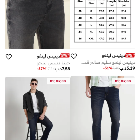
دينيس لينغو
دينيس لينغو
دينيس لينغو سليم صالح قمصان عادية للرجال
جينز دينيس لينجو
5.19
د.ب
-
31
%
7.48
7.58
د.ب
-
57
%
17.24
:
:
:
:
01
03
00
01
03
00