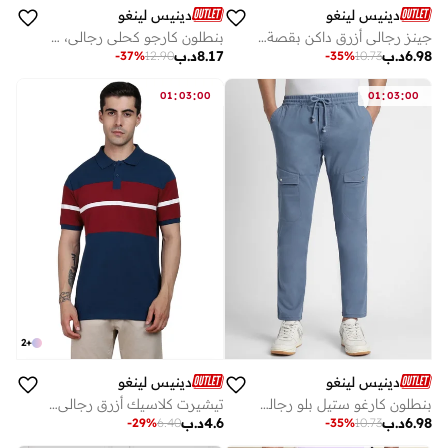
دينيس لينغو
دينيس لينغو
جينز رجالي أزرق داكن بقصة ضيقة ومرونة عالية
بنطلون كارجو كحلي رجالي، قصة ضيقة، قطن لايكرا
6.98
د.ب
8.17
د.ب
-
37
%
12.90
-
35
%
10.73
:
:
:
:
01
03
00
01
03
00
2
+
دينيس لينغو
دينيس لينغو
بنطلون كارغو ستيل بلو رجالي بقصة ضيقة
تيشيرت كلاسيك أزرق رجالي قطن 100% بقصة عادية
6.98
د.ب
4.6
د.ب
-
29
%
6.40
-
35
%
10.73