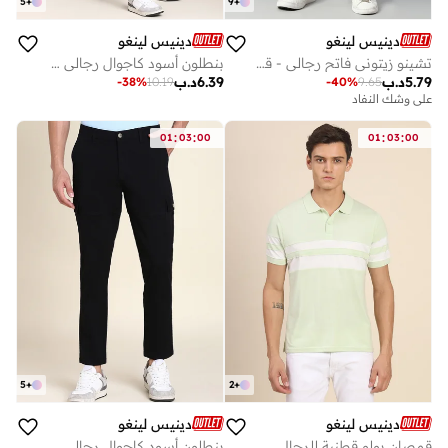
5
+
9
+
دينيس لينغو
دينيس لينغو
تشينو زيتوني فاتح رجالي - قصة ضيقة، قطن 100%
بنطلون أسود كاجوال رجالي - قصة ضيقة، قطن لايكرا
5.79
د.ب
6.39
د.ب
-
38
%
10.19
-
40
%
9.65
على وشك النفاد
:
:
:
:
01
03
00
01
03
00
5
+
2
+
دينيس لينغو
دينيس لينغو
قمصان بولو قطنية للرجال
بنطلون أسود كاجوال رجالي - قصة ضيقة، قطن لايكرا