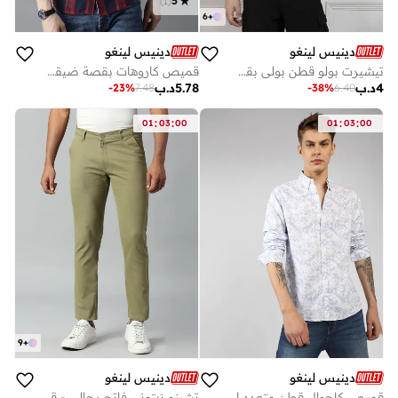
)
1
(
5
6
+
دينيس لينغو
دينيس لينغو
تيشيرت بولو قطن بولي بقصة عادية لون خوخي
قميص كاروهات بقصة ضيقة وأكمام قابلة للطي من ستايلي
4
د.ب
5.78
د.ب
-
23
%
7.48
-
38
%
6.40
:
:
:
:
01
03
00
01
03
00
9
+
دينيس لينغو
دينيس لينغو
قميص كاجوال قطن متعدد الألوان بقصة عادية وياقة عادية
تشينو زيتوني فاتح رجالي - قصة ضيقة، قطن 100%