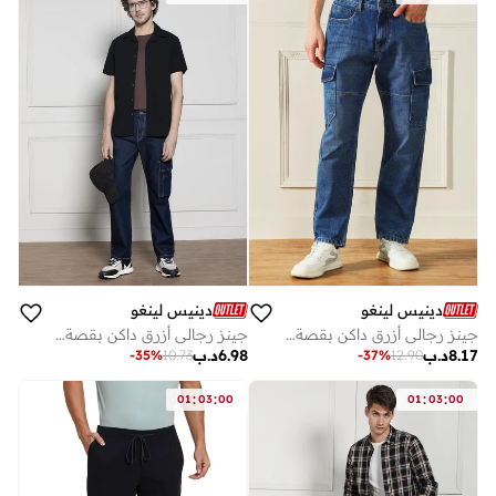
دينيس لينغو
دينيس لينغو
جينز رجالي أزرق داكن بقصة مريحة
جينز رجالي أزرق داكن بقصة مريحة
8.17
د.ب
6.98
د.ب
-
35
%
10.73
-
37
%
12.90
:
:
:
:
01
03
00
01
03
00