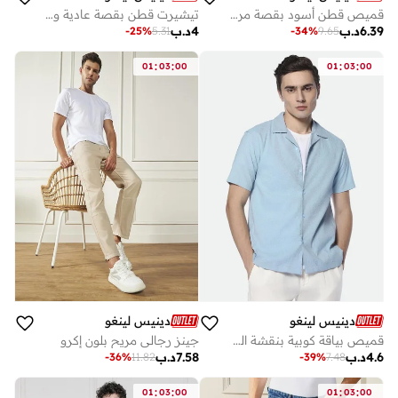
قميص قطن أسود بقصة مريحة وياقة عادية
تيشيرت قطن بقصة عادية ورقبة دائرية بلون الصدأ
6.39
د.ب
4
د.ب
-
25
%
5.31
-
34
%
9.65
:
:
:
:
01
03
00
01
03
00
دينيس لينغو
دينيس لينغو
قميص بياقة كوبية بنقشة الفشار باللون الأزرق بقصة مريحة
جينز رجالي مريح بلون إكرو
4.6
د.ب
7.58
د.ب
-
36
%
11.82
-
39
%
7.48
:
:
:
:
01
03
00
01
03
00