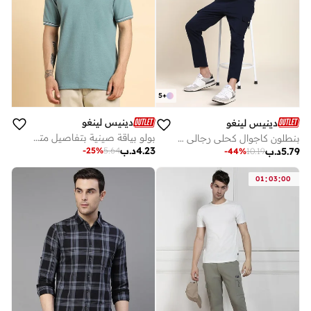
5
+
دينيس لينغو
دينيس لينغو
بولو بياقة صينية بتفاصيل متباينة من دينيس لينجو
بنطلون كاجوال كحلي رجالي - قصة ضيقة، قطن ليكرا
4.23
د.ب
5.79
د.ب
-
25
%
5.64
-
44
%
10.19
:
:
01
03
00