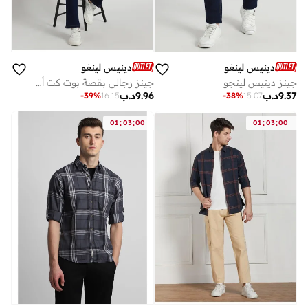
دينيس لينغو
دينيس لينغو
جينز دينيس لينجو
جينز رجالي بقصة بوت كت أزرق متوسط مطاطي - مريح وعصري
9.37
د.ب
9.96
د.ب
-
39
%
16.15
-
38
%
15.07
:
:
:
:
01
03
00
01
03
00