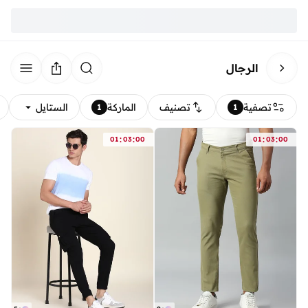
الرجال
تصفية
تصنيف
الماركة
الستايل
1
1
:
:
:
:
01
03
00
01
03
00