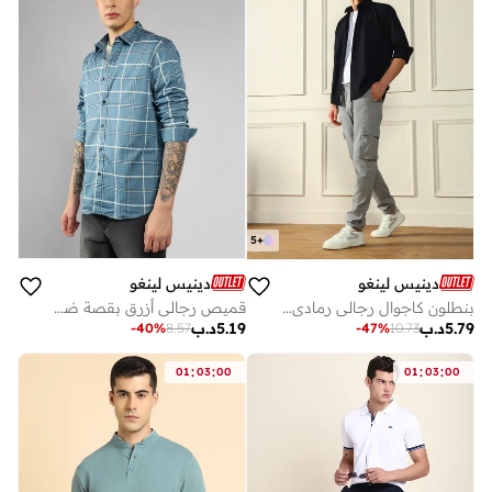
5
+
دينيس لينغو
دينيس لينغو
قميص رجالي أزرق بقصة ضيقة وياقة ممتدة وأكمام كاملة من القطن %
بنطلون كاجوال رجالي رمادي فاتح بقصة ضيقة
5.19
د.ب
5.79
د.ب
-
40
%
8.57
-
47
%
10.73
:
:
:
:
01
03
00
01
03
00