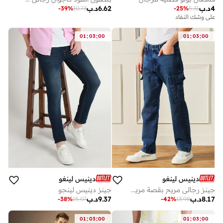
4
د.ب
6.62
د.ب
-
39
%
10.73
-
25
%
5.31
على وشك النفاد
:
:
:
:
01
03
00
01
03
00
دينيس لينغو
دينيس لينغو
جينز رجالي مريح بقصة مريحة ولون أزرق متوسط
جينز دينيس لينجو
8.17
د.ب
9.37
د.ب
-
38
%
15.07
-
42
%
13.98
:
:
:
:
01
03
00
01
03
00