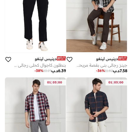
دينيس لينغو
دينيس لينغو
جينز رجالي بني بقصة مريحة - كاجوال وعملي
بنطلون كاجوال كحلي رجالي - قصة عادية، قطن لايكرا
7.58
د.ب
6.39
د.ب
-
38
%
10.19
-
36
%
11.82
:
:
:
:
01
03
00
01
03
00