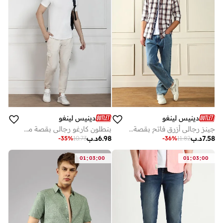
دينيس لينغو
دينيس لينغو
جينز رجالي أزرق فاتح بقصة مريحة - راحة كاجوال
بنطلون كارغو رجالي بقصة مريحة باللون الكريمي - أنيق وعملي
7.58
د.ب
6.98
د.ب
-
35
%
10.73
-
36
%
11.82
:
:
:
:
01
03
00
01
03
00