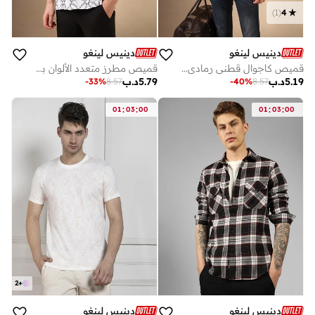
)
1
(
4
دينيس لينغو
دينيس لينغو
قميص كاجوال قطني رمادي بقصة مريحة
قميص مطرز متعدد الألوان بقصة مريحة - أنيق وفريد
5.19
د.ب
5.79
د.ب
-
33
%
8.57
-
40
%
8.57
:
:
:
:
01
03
00
01
03
00
2
+
دينيس لينغو
دينيس لينغو