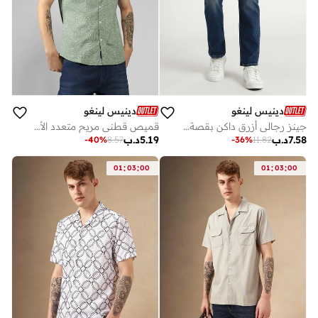
دينيس لينغو
دينيس لينغو
جينز رجالي أزرق داكن بقصة مستقيمة من تويل
قميص قطني مريح متعدد الألوان
7.58
د.ب
5.19
د.ب
-
40
%
8.57
-
36
%
11.82
:
:
:
:
01
03
00
01
03
00