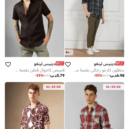
4
+
دينيس لينغو
دينيس لينغو
بنطلون كارغو رجالي بقصة مريحة ولون زيتوني - متين وعصري
قميص كاجوال قطن بقصة عادية بني
6.98
د.ب
5.79
د.ب
-
33
%
8.57
-
35
%
10.73
:
:
:
:
01
03
00
01
03
00