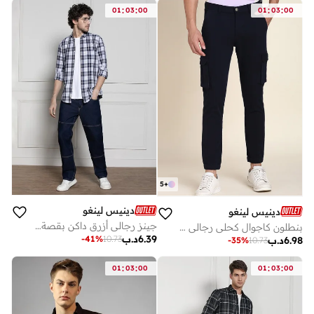
:
:
:
:
01
03
00
01
03
00
5
+
دينيس لينغو
دينيس لينغو
جينز رجالي أزرق داكن بقصة مريحة
بنطلون كاجوال كحلي رجالي - قصة ضيقة، قطن لايكرا
6.39
د.ب
-
41
%
10.73
6.98
د.ب
-
35
%
10.73
:
:
:
:
01
03
00
01
03
00