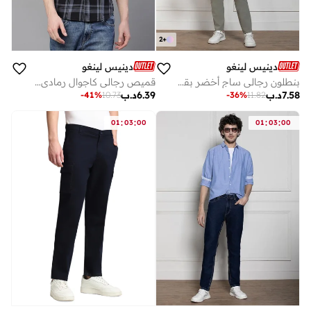
2
+
دينيس لينغو
دينيس لينغو
بنطلون رجالي ساج أخضر بقصة مستقيمة بستايل حضري
قميص رجالي كاجوال رمادي بقصة ضيقة وياقة عريضة وأكمام كاملة قطن %
7.58
د.ب
6.39
د.ب
-
41
%
10.73
-
36
%
11.82
:
:
:
:
01
03
00
01
03
00