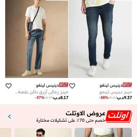
دينيس لينغو
دينيس لينغو
جينز دينيس لينجو
جينز رجالي أزرق داكن بقصة مستقيمة - راحة الدنيم الكلاسيكية
9.37
د.ب
8.17
د.ب
-
37
%
12.90
-
38
%
15.07
عروض الاوتلت
خصم حتى 70٪ على تشكيلات مختارة