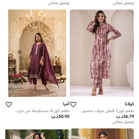
توصيل مجاني
توصيل مجاني
كولابا
أميا
طقم كورتا قطن موف مصبوغ بالربط قطعتين
طقم كورتة مستقيمة من مزيج الحرير المطرز باللون العنابي مع شال
36.79
د.ب
30.95
د.ب
توصيل مجاني