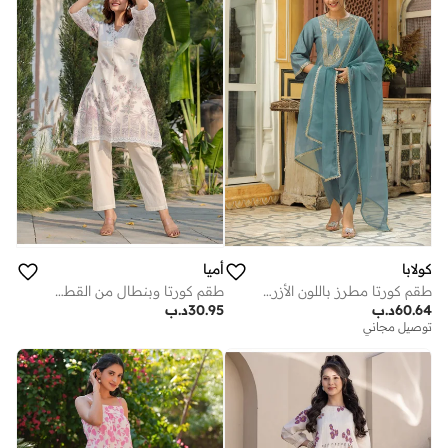
كولابا
أميا
طقم كورتا مطرز باللون الأزرق من تشينون 3 قطع
طقم كورتا وبنطال من القطن الخالص مطبوع عليه خطوط بيضاء - 3 قطع
60.64
د.ب
30.95
د.ب
توصيل مجاني