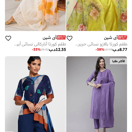
آي شين
آي شين
طقم كورتا بالازو نسائي حرير تويل بتصميم ذاتي باللون الخردلي كامل الطول
طقم كورتا أناركالي نسائي أبيض سادة قطن %
8.77
د.ب
12.35
د.ب
-
33
%
18.32
-
38
%
13.98
الأكثر طلبا