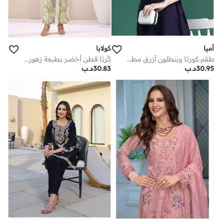
أميا
كولابا
طقم كورتا وبنطلون أزرق مطرز
كُرتا قطن أخضر بطبعة زهور مع بنطلون
30.95
د.ب
30.83
د.ب