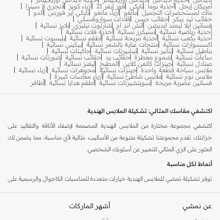
أمريكان إيجل
أحذية بوما
نايكي
فور إيفر 21
أزياء كويز
لانجري لا سينزا
ماك لمستحضرات التجميل
مانغو
أزياء مانغو
نايكي اير فورس
ألدو
حقائب تيد بيكر
حقائب جيس
قلادات سواروفسكي
فساتين ايلا ليمتد ايديشن
اتش اند ام
شارلوت تيلبري
بلايز نسائية
أحذية رياضية نسائية
سنيكرز نسائية
أحذية فلات نسائية
أحذية بكعب نسائية
أحذية مريحة نسائية
أطقم نسائية
بليسوت نسائية
اكسسوارات نسائية
منتجات عناية بالشعر نسائية
بيكيني نسائية
بناطيل نسائية
تنانير نسائية
تيشيرتات نسائية
جاكيتات نسائية
ساعات نسائية
شموع معطرة
حقائب يد
حقائب نسائية
شورتات نسائية
صنادل نسائية
جينزات كالفن كلاين
المطبخ
ليقنز نسائية
ملابس سباحة قطعة واحدة
جينزات نسائية
مجوهرات نسائية
أزياء نسائية
ملابس نوم نسائية
ملابس شاطئ نسائية
أزياء مقاسات كبيرة
فساتين عصرية مريحة
سويتشيرتات نسائية
أطقم هدايا نسائية
أظافر
اكتشفي مقاسك المثالي: تشكيلة الملابس الهندية
اكتشفي مجموعة مختارة من الملابس الهندية المصممة لإضفاء الأناقة والتقاليد على
خزانتك. تقدم مجموعتنا تشكيلة متنوعة من الأساليب، مثالية لأي مناسبة، مما يضمن لك
العثور على الزي المثالي للتعبير عن أسلوبك الشخصي.
أنماط لكل مناسبة
توفر تشكيلة نمشي للملابس الهندية خيارات متعددة للمناسبات الكاجوال والرسمية على
حد سواء. سواء كنتِ تحضرين تجمعًا احتفاليًا أو مناسبة خاصة، فإن قطعنا توفر الراحة
والأناقة.
عن نمشي
أشهر الماركات
كاجوال ويومي:
تمتعي بالراحة مع الكورتي والمجموعات المصممة بشكل جميل