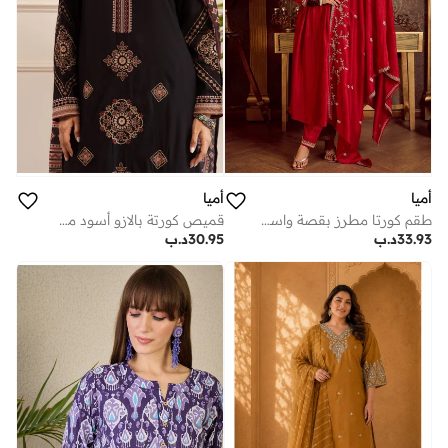
أميا
أميا
طقم كورتا مطرز بقصة واسعة من الأسفل مع بنطال وشال
قميص كورتة بالازو أسود مطرز من الفسكوز والرايون، بقصة مستقيمة، مع شال.
33.93
د.ب
30.95
د.ب