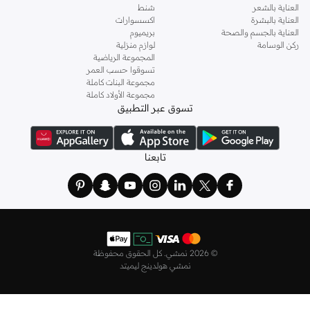
العناية بالشعر
شنط
جميع أنحاء البحرين، بما في ذلك المدن الرئيسية مثل دبي وأبوظبي والشارقة. استمتعي
العناية بالبشرة
اكسسوارات
بخيارات دفع آمنة ومرتجعات سهلة لتجربة تسوق خالية من القلق.
العناية بالجسم والصحة
بريميوم
ركن الوسامة
لوازم منزلية
لماذا تتسوقين الملابس الهندية من نمشي؟
المجموعة الرياضية
تسوقوا حسب العمر
مرونة الدفع:
استخدمي بطاقات الائتمان/الخصم، أو أرصدة نون، أو الدفع عند
مجموعة البنات كاملة
الاستلام. قسمي مدفوعاتك على أربع دفعات بدون فوائد مع تاباي أو تمارا.
مجموعة الأولاد كاملة
تسوق عبر التطبيق
سياسة إرجاع سهلة:
استفيدي من سياسة الإرجاع لمدة 14 يومًا لراحة بالك.
توصيل سريع:
اختاري من بين خيارات التوصيل خلال 90 دقيقة، أو القياسي، أو
العالمي.
تابعنا
اعثري على ملابسك الهندية المثالية واستمتعي بتوصيل سريع في جميع أنحاء البحرين.
©
2026 نمشي. كل الحقوق محفوظة
نمشي هولدينج ليميتد