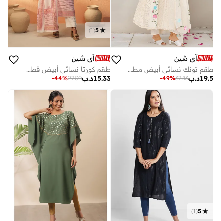
)
1
(
5
آي شين
آي شين
طقم تونك نسائي أبيض مطرز % قطن طويل بقصة مستقيمة كاجوال
طقم كورتا نسائي أبيض قطن % مطبوع مع بنطلون بالازو واسع بطول الكاحل قطع
19.5
د.ب
15.33
د.ب
-
44
%
27.00
-
49
%
37.83
)
1
(
5