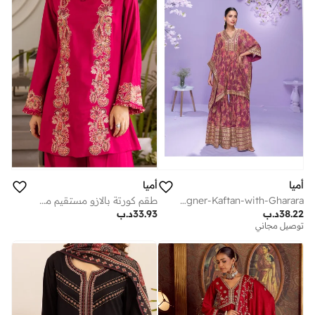
أميا
أميا
Georgette-Digital-Designer-Kaftan-with-Gharara
طقم كورتة بالازو مستقيم مطرز باللون الوردي من الفسكوز والرايون
38.22
د.ب
33.93
د.ب
توصيل مجاني