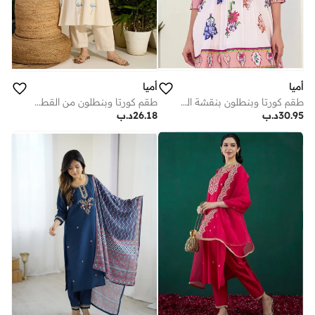
أميا
أميا
طقم كورتا وبنطلون بنقشة الخوخ
طقم كورتا وبنطلون من القطن المطرز باللون الأبيض الكريمي بتصميم A-Line
30.95
د.ب
26.18
د.ب