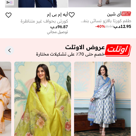
2
+
آي شين
أيه إم بي إم
طقم كورتا بالازو نسائي بنفسجي قطن % بتصميم ذاتي كامل الطول
كورتي بحواف غير متناظرة
12.95
د.ب
-
40
%
21.57
96.87
د.ب
توصيل مجاني
عروض الاوتلت
خصم حتى 70٪ على تشكيلات مختارة