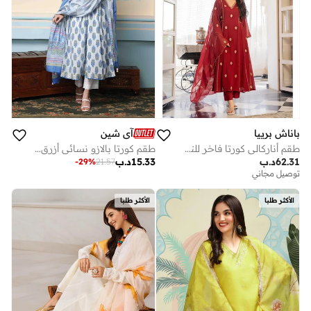
باناش برييا
آي شين
طقم أناركالي كورتا فاخر للنساء مع دوبيتا وبنطال | ملابس هندية تقليدية | بدلة سلوار أناركالي | طقم كورتي للسيدات | مناسب للمناسبات الاحتفالية والأعراس والحفلات | خمري
طقم كورتا بالازو نسائي أزرق قطن % بتصميم ذاتي بطول كامل
62.31
د.ب
15.33
د.ب
-
29
%
21.57
توصيل مجاني
الأكثر طلبا
الأكثر طلبا