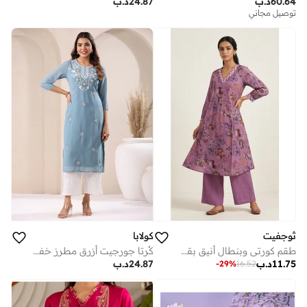
24.87
د.ب
60.64
د.ب
توصيل مجاني
ثوجفيت
كولابا
طقم كورتي وبنطال أنيق بقصّة A-Line بنقوش الزهور باللون البنفسجي (الموف)
كُرتا جورجيت أزرق مطرز خفيف الوزن
11.75
د.ب
24.87
د.ب
-
29
%
16.52