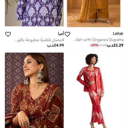
أميا
Lehar
قمصان قطنية مطبوعة باللون الأرجواني بقصة مستقيمة وهندسية
Tan Muslin Cotton Embroidered Kurta Set with Organza Dupatta
24.99
د.ب
21.29
د.ب
-
15
%
24.83