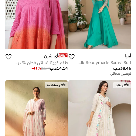
أميا
آي شين
Heavy Embroidered Chinon Silk Readymade Sarara Suit
طقم كورتا نسائي قطن % برتقالي مزخرف طويل بقصة مستقيمة مع بنطلون بالازو
38.46
د.ب
14.14
د.ب
-
41
%
23.74
توصيل مجاني
الأكثر طلبا
الأكثر مشاهدة