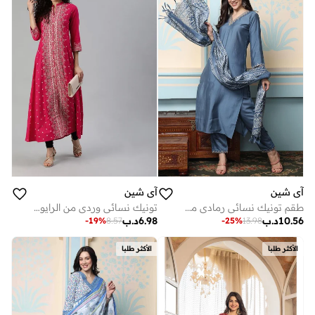
آي شين
آي شين
طقم تونيك نسائي رمادي من الحرير الروماني مزين بطول كامل مناسب للكاجوال بقصة مستقيمة
تونيك نسائي وردي من الرايون مطبوع بقصة مستقيمة
10.56
د.ب
6.98
د.ب
-
19
%
8.57
-
25
%
13.98
الأكثر طلبا
الأكثر طلبا