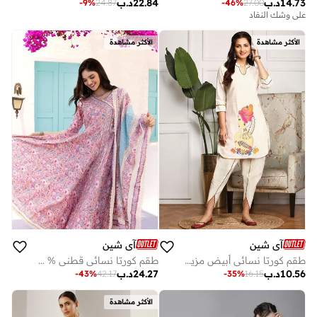
14.73
د.ب
22.84
د.ب
-
46
%
27.00
-
9
%
24.87
على وشك النفاد
الأكثر مشاهدة
الأكثر مشاهدة
آي شين
آي شين
طقم كورتا نسائي أبيض مزين قطن % طويل مستقيم كاجوال
طقم كورتا نسائي قطني % متعدد الألوان مزين بياقة مستقيمة بطول كامل
10.56
د.ب
24.27
د.ب
-
43
%
42.17
-
35
%
16.15
الأكثر مشاهدة