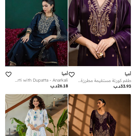
أميا
أميا
Chanderi Kurti with Dupatta - Anarkali
طقم كورتة مستقيمة مطرزة باللون الأرجواني مع بنطال وشال
26.18
د.ب
33.93
د.ب