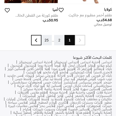
كولابا
أميا
طقم أحمر مطبوع مع جاكيت
طقم كورتة من القطن الخالص المطبوع باللون العنابي بتصميم واسع من الأسفل مع شال
54.68
د.ب
30.95
د.ب
توصيل مجاني
25
...
2
1
كلمات البحث الأكثر شيوعا
اديداس
احذية اديداس
اديداس اوريجينالز
احذية اديداس اوريجينالز
كيكو ميلانو
إيفانز
امريكان ايجل
ايلا
بوما
احذية بوما
ترينديول
ترينديول
نايك
ديفاكتو
فورايفر 21
فوريو
فيرو مودا
فيلا
كالفن كلاين
فساتين كويز
لانجري لاسنزا
ماك كوزمتيكس
مانجو
ازياء مانجو
هيا كلوزيت
نايك اير فورس
اير جوردان
الدو
خزانة
دوروثي بيركنز
ريبوك
مس جايديد
توب شوب
تومي هيلفيغر
تيد بيكر
شنط تيد بيكر
جيس
شنط جيس
جينجر
جينجر بيسيكس
سكيتشرز
ساعات جيس
مجوهرات سوارفسكي
سواروفسكي
ساعات مايكل كورس
فساتين ايلا
نيو لوك
أزياء عربية
فساتين
فساتين سهرة
بلايز
شنط
احذية رياضة
احذية سنيكرز
احذية فلات
كعوب واحذية هيلز
احذية مريحة
اطقم ملابس
افرولات
اكسسوارات
العناية بالشعر
بكيني
بلايز
بناطيل
تنانير
تيشيرتات
جاكيتات و معاطف
ساعات
شموع
شنط يد
شنط
شورتات
صنادل
عبايات
عطور
كنزات وسترات كارديغان
لانجري
لوازم المطبخ
ليقنز
ملابس سباحة
جينزات
مجوهرات
ملابس
ملابس النوم
ملابس بحر
ملابس مقاسات كبيرة
فساتين كاجوال
فساتين قصيرة
هوديات وسويت شيرتات
مكياج
العناية بالبشرة
أطقم هدايا
العناية بالشعر
العناية بالأظافر
عطور نسائية
أديداس
أحذية أديداس
أديداس أوريجينالز
أحذية أديداس أوريجينالز