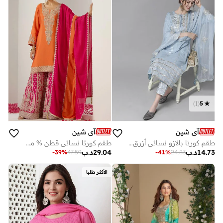
)
1
(
5
آي شين
آي شين
طقم كورتا بالازو نسائي أزرق بوليستر بتصميم ذاتي كامل الطول
طقم كورتا نسائي قطن % مطرز بقصة مستقيمة برتقالي
14.73
د.ب
29.04
د.ب
-
39
%
47.59
-
41
%
24.83
الأكثر طلبا