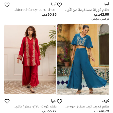
أميا
أميا
طقم كورتة مستقيمة من الأورجانزا المطرزة باللون الوردي مع شال
cotton-embroidered-fancy-co-ord-set
42.88
د.ب
30.95
د.ب
توصيل مجاني
كولابا
أميا
طقم كروب توب مطرز جورجيت خفيف الوزن باللون التركواز
طقم كورتة بالازو مطرز باللون الأحمر من الفسكوز والرايون
36.79
د.ب
35.72
د.ب