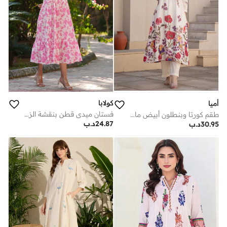
كولابا
أميا
فستان ميدي قطن بنقشة الزهور
طقم كورتا وبنطلون أبيض مائل للبيج مطبوع بقصة واسعة
24.87
د.ب
30.95
د.ب