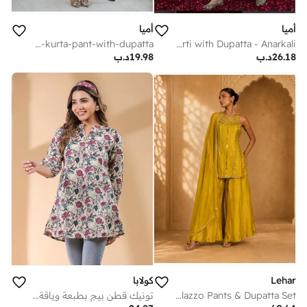
أميا
أميا
Chanderi Kurti with Dupatta - Anarkali
Chanderi-kurta-pant-with-dupatta
26.18
د.ب
19.98
د.ب
كولابا
Lehar
تونيك قطن بيج بطبعة وياقة دائرية
Women's Mustard Yellow Embellished Kurta with Wide-Leg Palazzo Pants & Dupatta Set