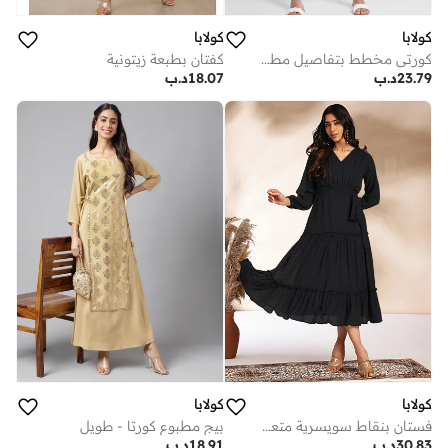
كولابا
كولابا
كورتي مخطط بتفاصيل مطرزة
كفتان بطبعة زيتونية
23.79
د.ب
18.07
د.ب
كولابا
كولابا
فستان بنقاط سويسرية متعددة الطبقات
بيج مطبوع كورتا - طويل
30.83
د.ب
18.91
د.ب