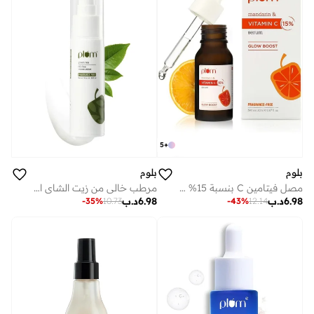
5
+
بلوم
بلوم
مرطب خالي من زيت الشاي الأخضر البرقوق للاستخدام اليومي، مرطب للوجه، يحارب البثور، يتحكم في الزيوت الزائدة، يرطب البشرة، خالي من العطور، 50 مل
مصل فيتامين C بنسبة 15% من البرقوق لتعزيز توهج الوجه مع اليوسفي مع حمض الإيثيل الأسكوربيك النقي واليوسفي الياباني وخوخ الكاكادو الخالي من العطور | 20 مل للرجال والنساء|
6.98
د.ب
6.98
د.ب
-
35
%
10.73
-
43
%
12.14