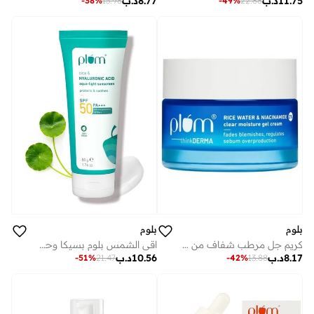
11.75
د.ب
8.77
د.ب
-
38
%
13.98
-
49
%
22.88
بلوم
بلوم
كريم جل مرطب شفاف من بلوم ثينديرما 2% من النياسيناميد وماء الأرز يبهت العيوب ويفتح البشرة مع 3% من الماتمارين للتحكم في الزيت، خفيف الوزن وغير لزج، نباتي 100%، 50 جم
اقي الشمس بلوم بسيكا وحمض الهيالورونيك بمعامل حماية 50 PA+++ بحجم 50 جرام.
8.17
د.ب
10.56
د.ب
-
51
%
21.47
-
42
%
13.88