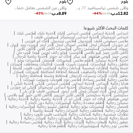
بلوم
بلوم
واقي شمس نياسيناميد ٢٪ بعامل حماية SPF ٥٠ PA++++ مع ماء الأرز | مقاومة للماء لمدة ٤ ساعات | يقلل من اسمرار البشرة ٣ مرات ويمنحها إشراقة | لا يترك طبقة بيضاء، خفيف الوزن، غير لزج | تم اختباره من قبل أطباء الجلدية | مناسب للنساء والرجال | نباتي ١٠٠٪ | ٨٠ غرام
واقي من الشمس بعامل حماية من الشمس 50 للوجه مع 2% من النياسيناميد وماء الأرز الهجين PA+++، يحمي البشرة، بدون قالب أبيض، يقلل من العيوب، غير دهني، الأشعة فوق البنفسجية فئة A والأشعة فوق البنفسجية فئة B
12.82
د.ب
8.89
د.ب
-
44
%
22.88
-
45
%
16.15
كلمات البحث الأكثر شيوعا
اديداس
احذية اديداس
ملابس اديداس
نايك
احذية نايك
ملابس نايك
اديداس اوريجينالز
احذية اديداس اوريجينالز
سيفينتي فايف
ملابس سيفينتي فايف
ترينديول
ملابس ترينديول
نايك اير فورس
اير جوردان
امريكان ايجل
ملابس امريكان ايجل
اندر ارمر
روبرت وود
ريبان
ريبوك
سكيتشرز
سكيتشرز رجالي
بوكسرات كالفن كلاين
كالفن كلاين
كالفن كلاين جينز
نيو بالانس
لاكوست
بولو رالف لورين
بوما
توب مان
تومي جينز
تومي هيلفيغر
تيد بيكر
جاك اند جونز
أحذية رياضة للرجال
احذية
احذية سنيكرز
أطقم ملابس
تيشيرتات
قمصان
تيشيرتات بولو
بناطيل رجالية
بوكسرات
سويت شيرت
فست
جاكيتات ومعاطف
جينزات
شنط رياضة
نظارات شمسية
ساعات رجاليه
شباشب فليب فلوب
شنط
شنط أدوات الحلاقة والتنظيف
شنطة الحلاقة المتكاملة
شورتات
صنادل
عطور
كابات
كنزات وسترات كارديغان
محافظ وشنط
محافظ رجالية
ملابس رجالية
ملابس سباحة
ملابس نوم
هوديات وسويت شيرتات
هدايا رجالية
أديداس
أحذية أديداس
ملابس أديداس
نايكي
أحذبة نايكي
ملابس نايكي
أديداس أوريجينالز
أحذية أديداس أوريجينالز
نايكي اير جوردن
أمريكان إيجل
أزياء أمريكان إيجل
أندر آرمور
سيفنتي فايف
راي بان
سكيتشرز
أحذية سكيتشرز
كالفن كلاين اندروير
كالفن كلاين جينز
نيو بالانس
تومي هيلفيغر
جاك اند جونز
اتش اند ام
أحذية رياضية رجالية
أحذية رجالية
سنيكرز رجالية
أطقم متعددة رجالية
تيشيرتات رجالية دون أكمام
قمصان رجالية
تيشيرتات بولو رجالية
بناطيل تشينو رجالية
بوكسرات رجالية
بلوفرات رجالية
معاطف رجالية
جينزات رجالية
شنط رياضية
نظارات شمسية رجالية
ساعات رجالية
شباشب فليب فلوب رجالية
شنط رجالية
شنط شخصية رجالية
شورتات رجالية
صنادل رجالية
عطور رجالية
قبعات رجالية
كنزات رجالية
أزياء رجالية
ملابس سباحة رجالية
ملابس نوم رجالية
سويتشيرتات رجالية
أطقم هدايا رجالية