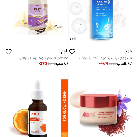
5
+
بلوم
بلوم
سيروم نياسيناميد 5% بالبرقوق | سيروم للوجه | بماء الأرز ومركب الأحماض الأمينية | يزيل العيوب ويحسن نسيج البشرة | يضيء البشرة | لجميع أنواع البشرة | نباتي 100% (30 مل)
معطر جسم بلوم بودي لوفين فانيلا فايبس | نباتي ١٠٠٪ | بخاخ عطر شتوي دافئ برائحة الفانيليا للنساء | ينعش على الفور
8.77
د.ب
7.7
د.ب
-
29
%
10.73
-
46
%
16.15