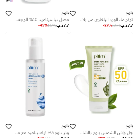
5
+
بلوم
بلوم
مصل نياسيناميد 10% للوجه مع ماء الأرز الياباني المخمر للحصول على بشرة صافية وخالية من العيوب والبقع الداكنة ومشرقة، يناسب جميع أنواع البشرة 15 مل
تونر ماء الورد البلغاري من بلام للوجه مع حمض الهيالورونيك ومستخلصات الورد الطبيعية بنسبة 100%، يهدئ البشرة ويشد المسام ويوازن مستويات الحموضة لجميع أنواع البشرة (150 مل)
7.7
د.ب
7.7
د.ب
-
45
%
13.98
-
29
%
10.73
بلوم
بلوم
جل واقي الشمس بلوم بالشاي الأخضر والزنك سوبر-مات SPF 50 PA++++ للبشرة الدهنية.
ونر بلوم 3% نياسيناميد مع ماء الأرز وفيتامين B3 نباتي 100% بحجم 150 مل.