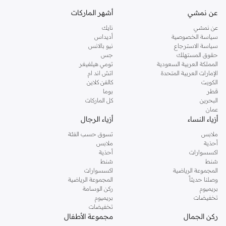
عن نمشي
أشهر الماركات
عن نمشي
نايك
سياسة الخصوصية
أديداس
سياسة الاسترجاع
نيو بالانس
حقوق المستهلك
جس
المملكة العربية السعودية
تومي هيلفيغر
الإمارات العربية المتحدة
اتش اند ام
الكويت
كالفن كلاين
قطر
بوما
البحرين
كل الماركات
عمان
أزياء النساء
أزياء الرجال
ملابس
تسوق حسب الفئة
أحذية
ملابس
اكسسوارات
أحذية
شنط
شنط
المجموعة الرياضية
اكسسوارات
وصلنا حديثاً
المجموعة الرياضية
بريميوم
ركن الوسامة
تخفيضات
بريميوم
تخفيضات
ركن الجمال
مجموعة الأطفال