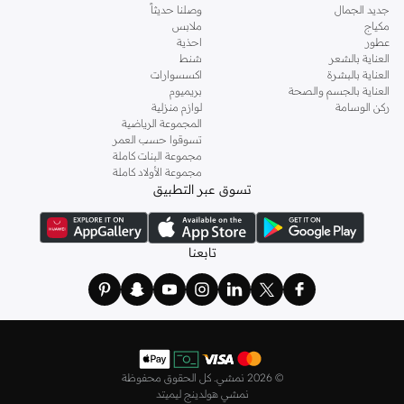
جديد الجمال
وصلنا حديثاً
مكياج
ملابس
عطور
احذية
العناية بالشعر
شنط
العناية بالبشرة
اكسسوارات
العناية بالجسم والصحة
بريميوم
ركن الوسامة
لوازم منزلية
المجموعة الرياضية
تسوقوا حسب العمر
مجموعة البنات كاملة
مجموعة الأولاد كاملة
تسوق عبر التطبيق
تابعنا
©
2026 نمشي. كل الحقوق محفوظة
نمشي هولدينج ليميتد