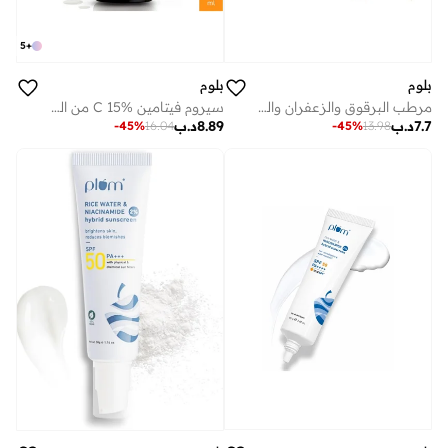
5
+
بلوم
بلوم
مرطب البرقوق والزعفران والكومكومادي المتوهج مع عامل حماية من الشمس SPF 35 يضيء البشرة ويعزز التوهج ويحارب البقع الداكنة والبشرة الباهتة وحماية من الأشعة فوق البنفسجية فئة A وB لجميع أنواع البشرة 50 جم
سيروم فيتامين C 15% من البرقوق لتعزيز توهج الوجه مع اليوسفي مع حمض الإيثيل الأسكوربيك النقي واليوسفي الياباني وخوخ الكاكادو الخالي من العطور 30 ​​مل
7.7
د.ب
8.89
د.ب
-
45
%
16.04
-
45
%
13.98