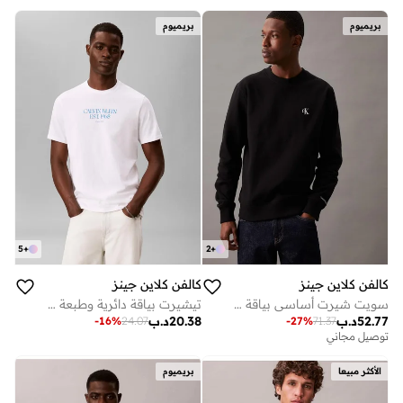
بريميوم
بريميوم
5
+
2
+
كالفن كلاين جينز
كالفن كلاين جينز
سويت شيرت أساسي بياقة دائرية
تيشيرت بياقة دائرية وطبعة شعار
52.77
د.ب
20.38
د.ب
-
16
%
24.07
-
27
%
71.37
توصيل مجاني
الأكثر مبيعا
بريميوم