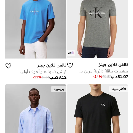
2
+
كالفن كلاين جينز
كالفن كلاين جينز
تيشيرت بياقة دائرية مزين بشعار العلامة التجارية
تيشيرت بشعار أحرف أولى
31.07
د.ب
-
24
%
40.37
28.12
د.ب
-
11
%
31.33
الأكثر مبيعا
بريميوم