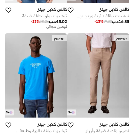
كالفن كلاين جينز
كالفن كلاين جينز
تيشيرت بولو بحافة ضيقة
تيشيرت بياقة دائرية مزين برسمة
45.02
د.ب
16.85
د.ب
-
23
%
58.26
-
13
%
19.30
توصيل مجاني
بريميوم
بريميوم
5
+
3
+
كالفن كلاين جينز
كالفن كلاين جينز
تشينو بقصة ضيقة وأزرار
تيشيرت بياقة دائرية وطبعة شعار