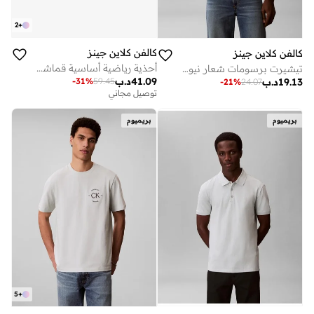
2
+
كالفن كلاين جينز
كالفن كلاين جينز
أحذية رياضية أساسية قماشية منخفضة
تيشيرت برسومات شعار نيويورك
41.09
د.ب
-
31
%
59.45
19.13
د.ب
-
21
%
24.07
توصيل مجاني
بريميوم
بريميوم
5
+