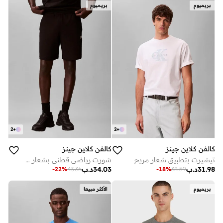
بريميوم
بريميوم
2
+
2
+
كالفن كلاين جينز
كالفن كلاين جينز
تيشيرت بتطبيق شعار مريح
شورت رياضي قطني بشعار تيري
31.98
د.ب
34.03
د.ب
-
22
%
43.36
-
18
%
38.59
بريميوم
الأكثر مبيعا