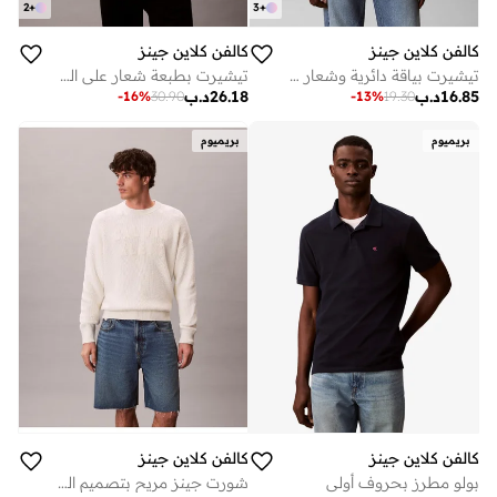
2
+
3
+
كالفن كلاين جينز
كالفن كلاين جينز
تيشيرت بياقة دائرية وشعار خطي
تيشيرت بطبعة شعار على الظهر
16.85
د.ب
26.18
د.ب
-
16
%
30.90
-
13
%
19.30
بريميوم
بريميوم
كالفن كلاين جينز
كالفن كلاين جينز
بولو مطرز بحروف أولى
شورت جينز مريح بتصميم التسعينات