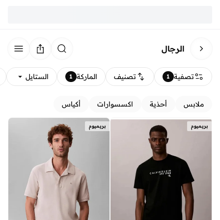
الرجال
تصفية
تصنيف
الماركة
الستايل
1
1
ملابس
أحذية
اكسسوارات
أكياس
بريميوم
بريميوم