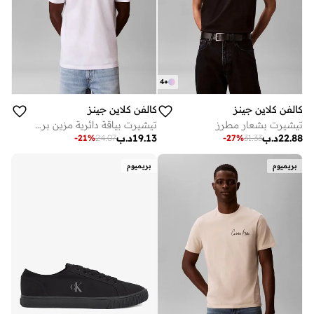
4
+
كالفن كلاين جينز
كالفن كلاين جينز
تيشيرت بشعار مطرز
تيشيرت بياقة دائرية مزين برسمة
22.88
د.ب
19.13
د.ب
-
21
%
24.07
-
27
%
31.33
بريميوم
بريميوم