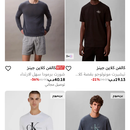
3
+
كالفن كلاين جينز
كالفن كلاين جينز
تيشيرت مونولوجو بقصة كلاسيكية
شورت برمودا سهل الارتداء
19.13
د.ب
40.18
د.ب
-
36
%
61.90
-
21
%
24.07
توصيل مجاني
بريميوم
بريميوم