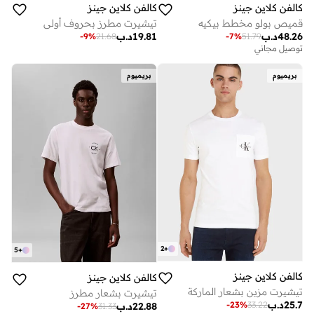
كالفن كلاين جينز
كالفن كلاين جينز
قميص بولو مخطط بيكيه
تيشيرت مطرز بحروف أولى
48.26
د.ب
19.81
د.ب
-
9
%
21.68
-
7
%
51.79
توصيل مجاني
بريميوم
بريميوم
2
+
5
+
كالفن كلاين جينز
كالفن كلاين جينز
تيشيرت مزين بشعار الماركة
تيشيرت بشعار مطرز
25.7
د.ب
-
23
%
33.22
22.88
د.ب
-
27
%
31.33