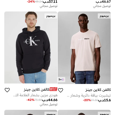
46.67
د.ب
37.11
د.ب
-
24
%
48.24
توصيل مجاني
توصيل مجاني
بريميوم
بريميوم
3
+
كالفن كلاين جينز
كالفن كلاين جينز
هودي مزين بشعار العلامة التجارية
تيشيرت بياقة دائرية وشعار خطي
44.66
د.ب
-
42
%
75.88
15.6
د.ب
-
20
%
19.30
توصيل مجاني
بريميوم
بريميوم