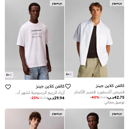
بريميوم
بريميوم
2
+
2
+
كالفن كلاين جينز
كالفن كلاين جينز
قميص أكسفورد قصير الأكمام
أزياء الربيع الرسومية لشهر أبريل
42.75
د.ب
-
40
%
70.18
29.94
د.ب
-
23
%
38.59
توصيل مجاني
بريميوم
بريميوم