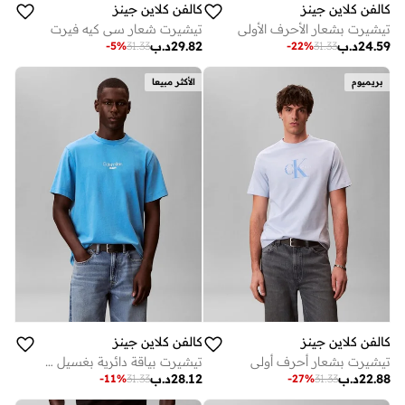
كالفن كلاين جينز
كالفن كلاين جينز
تيشيرت بشعار الأحرف الأولى
تيشيرت شعار سي كيه فيرت
24.59
د.ب
29.82
د.ب
-
5
%
31.33
-
22
%
31.33
بريميوم
الأكثر مبيعا
كالفن كلاين جينز
كالفن كلاين جينز
تيشيرت بشعار أحرف أولى
تيشيرت بياقة دائرية بغسيل حمضي
22.88
د.ب
28.12
د.ب
-
11
%
31.33
-
27
%
31.33