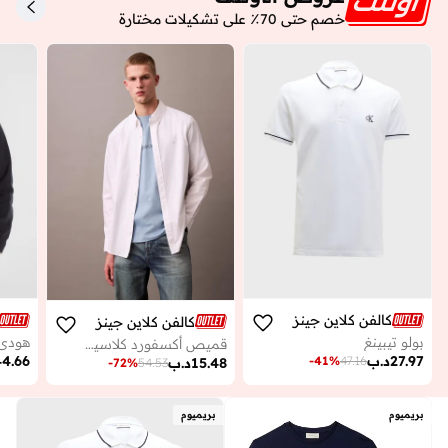
خصم حتى 70٪ على تشكيلات مختارة
كالفن كلاين جينز
كالفن كلاين جينز
بولو تيبينغ
قميص أكسفورد كلاسيك بأزرار سادة
27.97
د.ب
44.66
-
41
%
47.16
15.48
د.ب
-
72
%
54.53
بريميوم
بريميوم