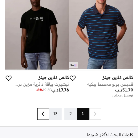
3
+
كالفن كلاين جينز
كالفن كلاين جينز
قميص بولو مخطط بيكيه
تيشيرت بياقة دائرية مزين برسمة
51.79
د.ب
17.76
د.ب
-
8
%
19.30
توصيل مجاني
13
...
2
1
كلمات البحث الأكثر شيوعا