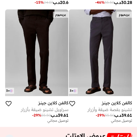
30.28
د.ب
20.6
د.ب
-
15
%
24.07
-
46
%
55.50
بريميوم
بريميوم
3
+
3
+
كالفن كلاين جينز
كالفن كلاين جينز
تشينو بقصة ضيقة وأزرار
سراويل تشينو ضيقة بأزرار
39.61
د.ب
39.61
د.ب
-
29
%
55.50
-
29
%
55.50
توصيل مجاني
توصيل مجاني
عروض الاوتلت