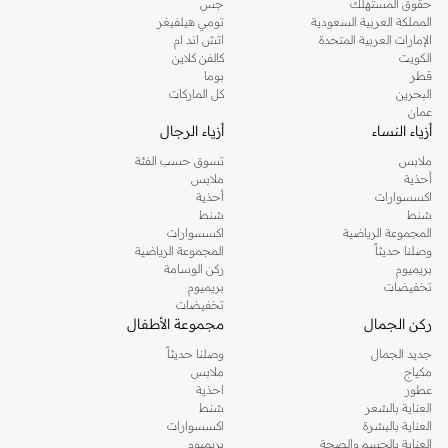
حقوق المستهلك
جس
المملكة العربية السعودية
تومي هيلفيغر
الإمارات العربية المتحدة
اتش اند ام
الكويت
كالفن كلاين
قطر
بوما
البحرين
كل الماركات
عمان
أزياء النساء
أزياء الرجال
ملابس
تسوق حسب الفئة
أحذية
ملابس
اكسسوارات
أحذية
شنط
شنط
المجموعة الرياضية
اكسسوارات
وصلنا حديثاً
المجموعة الرياضية
بريميوم
ركن الوسامة
تخفيضات
بريميوم
تخفيضات
ركن الجمال
مجموعة الأطفال
جديد الجمال
وصلنا حديثاً
مكياج
ملابس
عطور
احذية
العناية بالشعر
شنط
العناية بالبشرة
اكسسوارات
العناية بالجسم والصحة
بريميوم