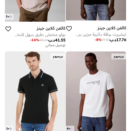
3
+
كالفن كلاين جينز
كالفن كلاين جينز
تيشيرت بياقة دائرية مزين برسمة
بولو مخملي دقيق سهل للتخييم
17.76
د.ب
-
8
%
19.30
41.55
د.ب
-
14
%
48.24
توصيل مجاني
بريميوم
بريميوم
2
+
4
+