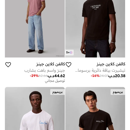
5
+
كالفن كلاين جينز
كالفن كلاين جينز
تيشيرت بياقة دائرية برسومات شعار عام ١٩٦٨
جينز واسع باهت بشارب
20.38
د.ب
44.62
د.ب
-
29
%
62.66
-
16
%
24.07
توصيل مجاني
بريميوم
بريميوم