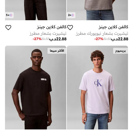
5
+
2
+
كالفن كلاين جينز
كالفن كلاين جينز
تيشيرت بشعار نيويورك مطرز
تيشيرت بشعار مطرز
22.88
د.ب
22.88
د.ب
-
27
%
31.33
-
27
%
31.33
بريميوم
الأكثر مبيعا