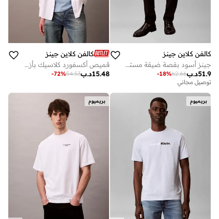
كالفن كلاين جينز
كالفن كلاين جينز
جينز أسود بقصة ضيقة مستدقة
قميص أكسفورد كلاسيك بأزرار سادة
51.9
د.ب
15.48
د.ب
-
72
%
54.53
-
18
%
62.66
توصيل مجاني
بريميوم
بريميوم