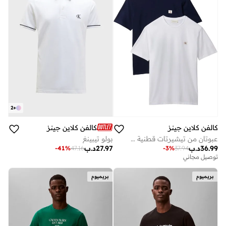
2
+
كالفن كلاين جينز
كالفن كلاين جينز
بولو تيبينغ
عبوتان من تيشيرتات قطنية بشارات
27.97
د.ب
36.99
د.ب
-
41
%
47.16
-
3
%
37.94
توصيل مجاني
بريميوم
بريميوم