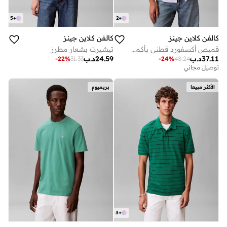
5
+
2
+
كالفن كلاين جينز
كالفن كلاين جينز
قميص أكسفورد قطني بأكمام قصيرة
تيشيرت بشعار مطرز
37.11
د.ب
24.59
د.ب
-
22
%
31.33
-
24
%
48.24
توصيل مجاني
الأكثر مبيعا
بريميوم
3
+