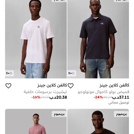
3
+
3
+
كالفن كلاين جينز
كالفن كلاين جينز
قميص بولو كاجوال مونولوجو
تيشيرت برسومات خلفية
37.11
د.ب
20.38
د.ب
-
16
%
24.07
-
24
%
48.24
توصيل مجاني
بريميوم
بريميوم