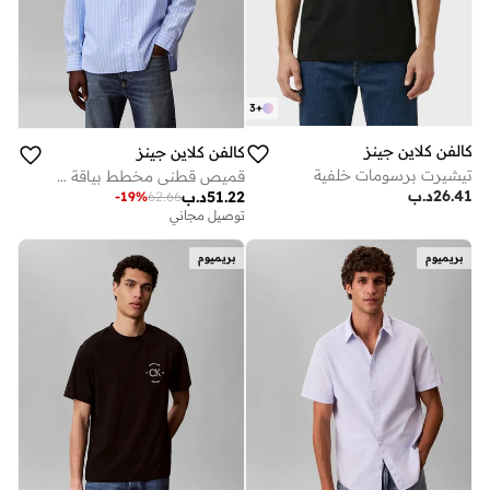
3
+
كالفن كلاين جينز
كالفن كلاين جينز
تيشيرت برسومات خلفية
قميص قطني مخطط بياقة مستديرة
26.41
د.ب
51.22
د.ب
-
19
%
62.66
توصيل مجاني
بريميوم
بريميوم