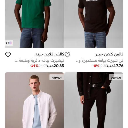
5
+
كالفن كلاين جينز
كالفن كلاين جينز
تي شيرت بياقة مستديرة وشعار خطي
تيشيرت بياقة دائرية وطبعة شعار
17.76
د.ب
20.83
د.ب
-
14
%
24.07
-
8
%
19.30
بريميوم
بريميوم