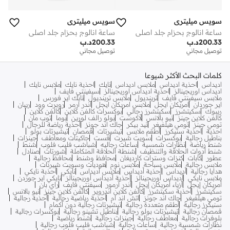
سويس ميليتري
سويس ميليتري
ساعة انالوج بحزام جلد اصلي
ساعة انالوج بحزام جلد اصلي
200.33
د.ب
200.33
د.ب
توصيل مجاني
توصيل مجاني
كلمات البحث الأكثر شيوعا
اديداس
احذية اديداس
ملابس اديداس
نايك
احذية نايك
ملابس نايك
اديداس اوريجينالز
احذية اديداس اوريجينالز
سيفينتي فايف
ملابس سيفينتي فايف
ترينديول
ملابس ترينديول
نايك اير فورس
اير جوردان
امريكان ايجل
ملابس امريكان ايجل
اندر ارمر
روبرت وود
ريبان
ريبوك
سكيتشرز
سكيتشرز رجالي
بوكسرات كالفن كلاين
كالفن كلاين
كالفن كلاين جينز
نيو بالانس
لاكوست
بولو رالف لورين
بوما
توب مان
تومي جينز
تومي هيلفيغر
تيد بيكر
جاك اند جونز
أحذية رياضة للرجال
احذية
احذية سنيكرز
أطقم ملابس
تيشيرتات
قمصان
تيشيرتات بولو
بناطيل رجالية
بوكسرات
سويت شيرت
فست
جاكيتات ومعاطف
جينزات
شنط رياضة
نظارات شمسية
ساعات رجاليه
شباشب فليب فلوب
شنط
شنط أدوات الحلاقة والتنظيف
شنطة الحلاقة المتكاملة
شورتات
صنادل
عطور
كابات
كنزات وسترات كارديغان
محافظ وشنط
محافظ رجالية
ملابس رجالية
ملابس سباحة
ملابس نوم
هوديات وسويت شيرتات
هدايا رجالية
أديداس
أحذية أديداس
ملابس أديداس
نايكي
أحذبة نايكي
ملابس نايكي
أديداس أوريجينالز
أحذية أديداس أوريجينالز
نايكي اير جوردن
أمريكان إيجل
أزياء أمريكان إيجل
أندر آرمور
سيفنتي فايف
راي بان
سكيتشرز
أحذية سكيتشرز
كالفن كلاين اندروير
كالفن كلاين جينز
نيو بالانس
تومي هيلفيغر
جاك اند جونز
اتش اند ام
أحذية رياضية رجالية
أحذية رجالية
سنيكرز رجالية
أطقم متعددة رجالية
تيشيرتات رجالية دون أكمام
قمصان رجالية
تيشيرتات بولو رجالية
بناطيل تشينو رجالية
بوكسرات رجالية
بلوفرات رجالية
معاطف رجالية
جينزات رجالية
شنط رياضية
نظارات شمسية رجالية
ساعات رجالية
شباشب فليب فلوب رجالية