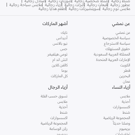
شنط رجالية
شنط شخصية رجالية
شورتات رجالية
صنادل رجالية
عطور رجالية
قبعات رجالية
كنزات رجالية
أزياء رجالية
ملابس سباحة رجالية
ملابس نوم رجالية
سويتشيرتات رجالية
أطقم هدايا رجالية
عن نمشي
أشهر الماركات
عن نمشي
نايك
سياسة الخصوصية
أديداس
سياسة الاسترجاع
نيو بالانس
حقوق المستهلك
جس
المملكة العربية السعودية
تومي هيلفيغر
الإمارات العربية المتحدة
اتش اند ام
الكويت
كالفن كلاين
قطر
بوما
البحرين
كل الماركات
عمان
أزياء النساء
أزياء الرجال
ملابس
تسوق حسب الفئة
أحذية
ملابس
اكسسوارات
أحذية
شنط
شنط
المجموعة الرياضية
اكسسوارات
وصلنا حديثاً
المجموعة الرياضية
بريميوم
ركن الوسامة
تخفيضات
بريميوم