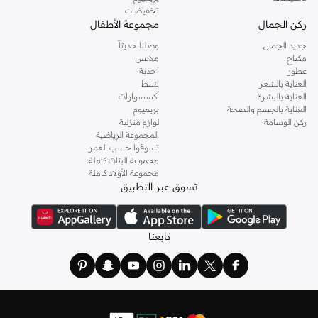
تخفيضات
ركن الجمال
مجموعة الأطفال
جديد الجمال
وصلنا حديثاً
مكياج
ملابس
عطور
احذية
العناية بالشعر
شنط
العناية بالبشرة
اكسسوارات
العناية بالجسم والصحة
بريميوم
ركن الوسامة
لوازم منزلية
المجموعة الرياضية
تسوقوا حسب العمر
مجموعة البنات كاملة
مجموعة الأولاد كاملة
تسوق عبر التطبيق
تابعنا