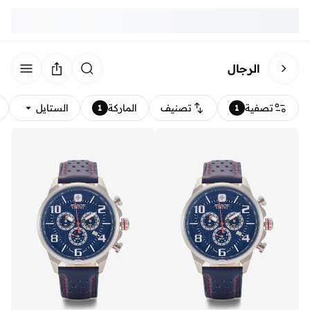
الرجال
تصفية
تصنيف
الماركة
الستايل
1
1