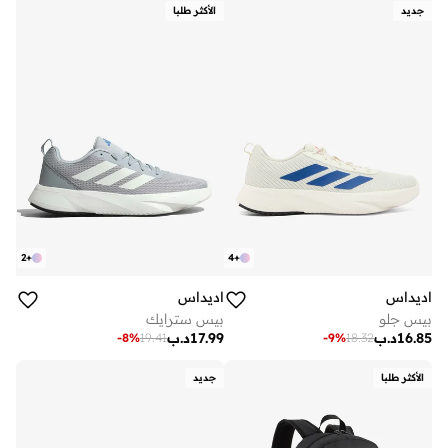
جديد
الأكثر طلبا
2
+
4
+
اديداس
اديداس
بيس جلو
بيس سترايك
16.85
د.ب
17.99
د.ب
-
8
%
19.41
-
9
%
18.32
الأكثر طلبا
جديد