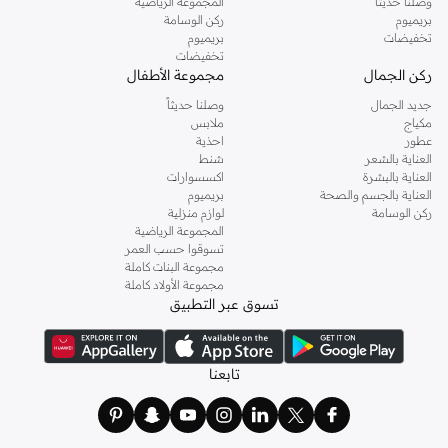
وصلنا حديثاً
المجموعة الرياضية
بريميوم
ركن الوسامة
تخفيضات
بريميوم
تخفيضات
ركن الجمال
مجموعة الأطفال
جديد الجمال
وصلنا حديثاً
مكياج
ملابس
عطور
احذية
العناية بالشعر
شنط
العناية بالبشرة
اكسسوارات
العناية بالجسم والصحة
بريميوم
ركن الوسامة
لوازم منزلية
المجموعة الرياضية
تسوقوا حسب العمر
مجموعة البنات كاملة
مجموعة الأولاد كاملة
تسوق عبر التطبيق
تابعنا