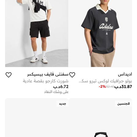
اديداس
سفنتي فايف بيسيكس
بولو جرافيك لوكس تيرو سكريبت
شورت كارجو بقصة عادية
31.87
د.ب
6.72
د.ب
-
2
%
32.41
على وشك النفاد
للجنسين
جديد