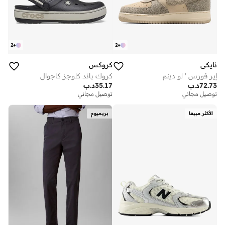
2
+
2
+
نايكي
كروكس
إير فورس ' لو دينم
كروك باند كلوجز كاجوال
72.73
د.ب
35.17
د.ب
توصيل مجاني
توصيل مجاني
الأكثر مبيعا
بريميوم