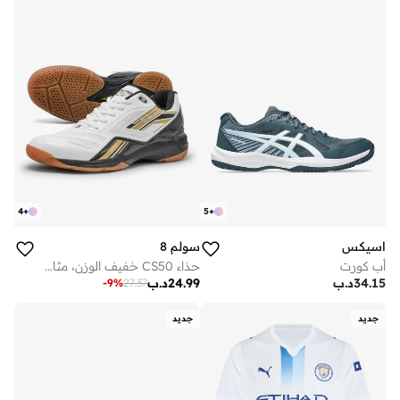
4
+
5
+
اسيكس
سولم 8
أب كورت
حذاء CS50 خفيف الوزن، مثالي لرياضات البيكلبول والرياضات الداخلية | تنس الريشة، الإسكواش، الكرة الطائرة، وتنس الطاولة، بنعل مطاطي لا يترك علامات
34.15
د.ب
24.99
د.ب
-
9
%
27.37
جديد
جديد