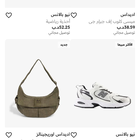
اديداس
نيو بالانس
ميسي كلوب إف جيإم جي
أحذية رياضية
38.59
د.ب
52.25
د.ب
توصيل مجاني
توصيل مجاني
الأكثر مبيعا
جديد
نيو بالانس
اديداس اوريجينالز