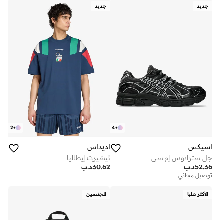
جديد
جديد
2
+
4
+
اسيكس
اديداس
جل ستراتوس إم سي
تيشيرت إيطاليا
52.36
د.ب
30.62
د.ب
توصيل مجاني
الأكثر طلبا
للجنسين