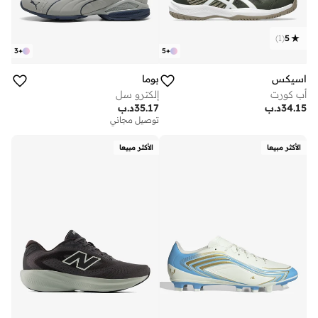
)
1
(
5
3
+
5
+
اسيكس
بوما
أب كورت
إلكترو سل
34.15
د.ب
35.17
د.ب
توصيل مجاني
الأكثر مبيعا
الأكثر مبيعا