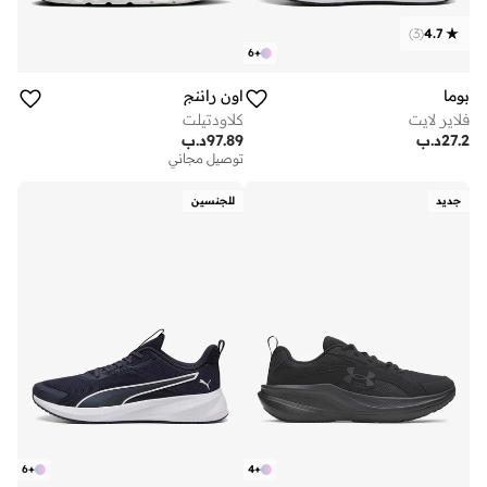
)
3
(
4.7
6
+
بوما
اون راننج
فلاير لايت
كلاودتيلت
27.2
د.ب
97.89
د.ب
توصيل مجاني
جديد
للجنسين
6
+
4
+