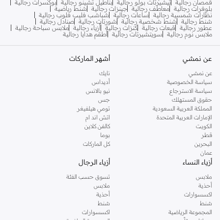
قمصان رجالية
تيشيرتات بولو رجالية
بناطيل تشينو رجالية
بوكسرات رجالية
بلوفرات رجالية
معاطف رجالية
جينزات رجالية
شنط رياضية
نظارات شمسية رجالية
ساعات رجالية
شباشب فليب فلوب رجالية
شنط رجالية
شنط شخصية رجالية
شورتات رجالية
صنادل رجالية
عطور رجالية
قبعات رجالية
كنزات رجالية
أزياء رجالية
ملابس سباحة رجالية
ملابس نوم رجالية
سويتشيرتات رجالية
أطقم هدايا رجالية
عن نمشي
أشهر الماركات
عن نمشي
نايك
سياسة الخصوصية
أديداس
سياسة الاسترجاع
نيو بالانس
حقوق المستهلك
جس
المملكة العربية السعودية
تومي هيلفيغر
الإمارات العربية المتحدة
اتش اند ام
الكويت
كالفن كلاين
قطر
بوما
البحرين
كل الماركات
عمان
أزياء النساء
أزياء الرجال
ملابس
تسوق حسب الفئة
أحذية
ملابس
اكسسوارات
أحذية
شنط
شنط
المجموعة الرياضية
اكسسوارات