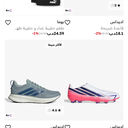
)
3
(
5
4
+
4
+
اديداس
بوما
قاعدة شريحة
طقم حقيبة غداء و حقيبة ظهر بي تي اس
18.1
د.ب
24.59
د.ب
-
2
%
18.32
-
1
%
24.83
الأكثر مبيعا
)
5
(
4.6
4
+
اديداس
اديداس