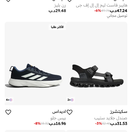
هايبر فاست ليج إل إل إف جي
رن بليز
47.24
د.ب
29.48
د.ب
-
6
%
49.76
توصيل مجاني
الأكثر طلبا
4
+
2
+
سكيتشرز
اديداس
صندل جلايد ستيب
بيس جلو
31.53
د.ب
16.96
د.ب
-
8
%
18.32
-
3
%
32.41