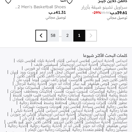
انتا
كالفن كلاين جينز
KAI Team 2 Men's Basketball Shoes
سراويل تشينو ضيقة بأزرار
41.31
د.ب
39.61
د.ب
-
29
%
55.50
توصيل مجاني
توصيل مجاني
58
...
2
1
كلمات البحث الأكثر شيوعا
اديداس
احذية اديداس
ملابس اديداس
نايك
احذية نايك
ملابس نايك
اديداس اوريجينالز
احذية اديداس اوريجينالز
سيفينتي فايف
ملابس سيفينتي فايف
ترينديول
ملابس ترينديول
نايك اير فورس
اير جوردان
امريكان ايجل
ملابس امريكان ايجل
اندر ارمر
روبرت وود
ريبان
ريبوك
سكيتشرز
سكيتشرز رجالي
بوكسرات كالفن كلاين
كالفن كلاين
كالفن كلاين جينز
نيو بالانس
لاكوست
بولو رالف لورين
بوما
توب مان
تومي جينز
تومي هيلفيغر
تيد بيكر
جاك اند جونز
أحذية رياضة للرجال
احذية
احذية سنيكرز
أطقم ملابس
تيشيرتات
قمصان
تيشيرتات بولو
بناطيل رجالية
بوكسرات
سويت شيرت
فست
جاكيتات ومعاطف
جينزات
شنط رياضة
نظارات شمسية
ساعات رجاليه
شباشب فليب فلوب
شنط
شنط أدوات الحلاقة والتنظيف
شنطة الحلاقة المتكاملة
شورتات
صنادل
عطور
كابات
كنزات وسترات كارديغان
محافظ وشنط
محافظ رجالية
ملابس رجالية
ملابس سباحة
ملابس نوم
هوديات وسويت شيرتات
هدايا رجالية
أديداس
أحذية أديداس
ملابس أديداس
نايكي
أحذبة نايكي
ملابس نايكي
أديداس أوريجينالز
أحذية أديداس أوريجينالز
نايكي اير جوردن
أمريكان إيجل
أزياء أمريكان إيجل
أندر آرمور
سيفنتي فايف
راي بان
سكيتشرز
أحذية سكيتشرز
كالفن كلاين اندروير
كالفن كلاين جينز
نيو بالانس
تومي هيلفيغر
جاك اند جونز
اتش اند ام
أحذية رياضية رجالية
أحذية رجالية
سنيكرز رجالية
أطقم متعددة رجالية
تيشيرتات رجالية دون أكمام