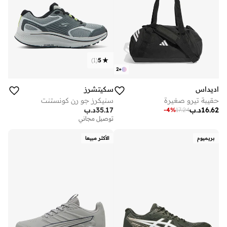
)
1
(
5
2
+
اديداس
سكيتشرز
حقيبة تيرو صغيرة
سنيكرز جو رن كونستنت
16.62
د.ب
35.17
د.ب
-
4
%
17.24
توصيل مجاني
بريميوم
الأكثر مبيعا