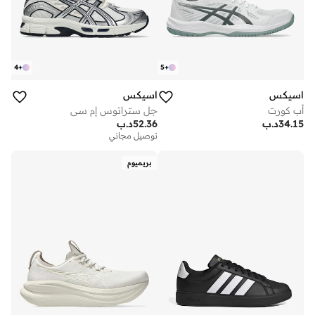
4
+
5
+
اسيكس
اسيكس
أب كورت
جل ستراتوس إم سي
34.15
د.ب
52.36
د.ب
توصيل مجاني
بريميوم