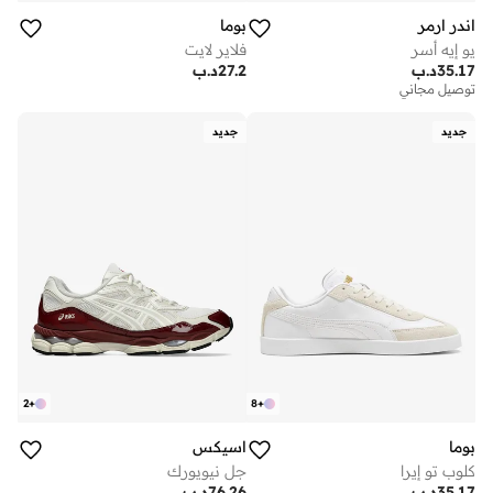
اندر ارمر
بوما
يو إيه أسر
فلاير لايت
35.17
د.ب
27.2
د.ب
توصيل مجاني
جديد
جديد
2
+
8
+
بوما
اسيكس
كلوب تو إيرا
جل نيويورك
35.17
د.ب
76.26
د.ب