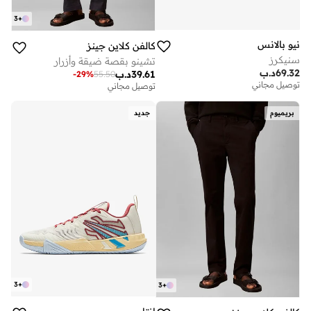
3
+
نيو بالانس
كالفن كلاين جينز
سنيكرز
تشينو بقصة ضيقة وأزرار
69.32
د.ب
39.61
د.ب
-
29
%
55.50
توصيل مجاني
توصيل مجاني
بريميوم
جديد
3
+
3
+