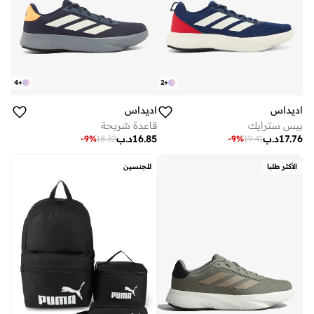
4
+
2
+
اديداس
اديداس
بيس سترايك
قاعدة شريحة
17.76
د.ب
16.85
د.ب
-
9
%
18.32
-
9
%
19.41
الأكثر طلبا
للجنسين