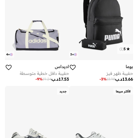
)
1
(
5
4
+
3
+
بوما
اديداس
حقيبة ظهر فيز
حقيبة دافل خطية متوسطة
13.66
د.ب
17.53
د.ب
-
9
%
19.24
-
3
%
13.98
الأكثر مبيعا
جديد