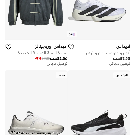
3
+
اديداس
اديداس اوريجينالز
أدزيرو دروبسيت برو ترينر
سترة السنة الصينية الجديدة
87.53
د.ب
52.36
د.ب
-
9
%
57.35
توصيل مجاني
توصيل مجاني
للجنسين
جديد