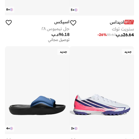
8
+
5
+
اسيكس
اديداس
جل نيمبوس ٢٨
ستريت توك
96.18
د.ب
26.64
د.ب
-
26
%
35.67
توصيل مجاني
جديد
جديد
4
+
2
+