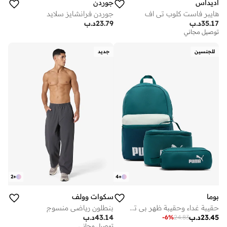
اديداس
جوردن
هايبر فاست كلوب تي اف
جوردن فرانشايز سلايد
35.17
د.ب
23.79
د.ب
توصيل مجاني
للجنسين
جديد
2
+
4
+
بوما
سكوات وولف
حقيبة غداء وحقيبة ظهر بي تي إس
بنطلون رياضي منسوج
23.45
د.ب
43.14
د.ب
-
6
%
24.83
توصيل مجاني