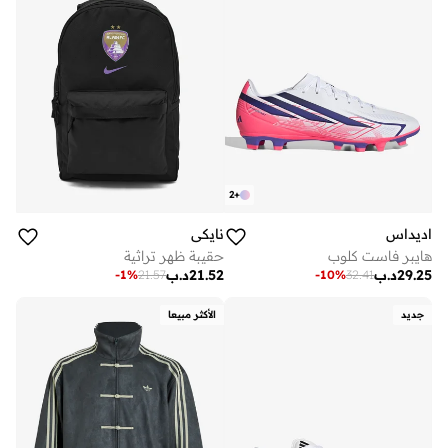
2
+
اديداس
نايكي
هايبر فاست كلوب
حقيبة ظهر تراثية
29.25
د.ب
21.52
د.ب
-
1
%
21.57
-
10
%
32.41
جديد
الأكثر مبيعا