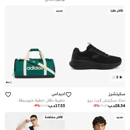
الأكثر طلبا
جديد
)
2
(
5
4
+
سكيتشرز
اديداس
حذاء سكيتش لايت برو
حقيبة دافل خطية متوسطة
28.34
د.ب
17.53
د.ب
-
9
%
19.24
-
3
%
29.05
جديد
الأكثر مشاهدة