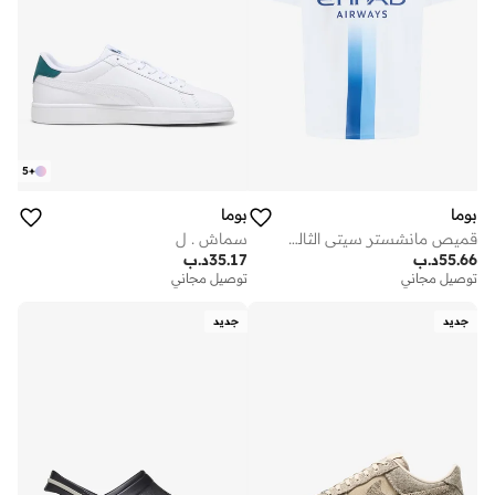
5
+
بوما
بوما
قميص مانشستر سيتي الثالث الاحتياطي
سماش . ل
55.66
د.ب
35.17
د.ب
توصيل مجاني
توصيل مجاني
جديد
جديد