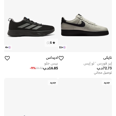
)
1
(
5
4
+
11
+
نايكي
اديداس
إير فورس ' لو إيس
بيس جلو
72.73
د.ب
16.85
د.ب
-
9
%
18.32
توصيل مجاني
جديد
جديد