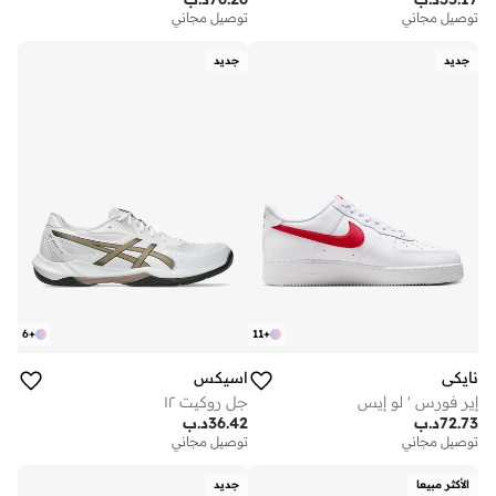
توصيل مجاني
توصيل مجاني
جديد
جديد
6
+
11
+
نايكي
اسيكس
إير فورس ' لو إيس
جل روكيت ١٢
72.73
د.ب
36.42
د.ب
توصيل مجاني
توصيل مجاني
الأكثر مبيعا
جديد