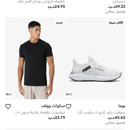
سنيكرز
حقيبة كروس بودي قمر مغسول
69.32
د.ب
24.93
د.ب
توصيل مجاني
الأكثر مبيعا
جديد
2
+
6
+
بوما
سكوات وولف
سوفت رايد إنزو ٥ سليپ تك
تيشيرت بقصة عادية بدون خياطة
45.42
د.ب
23.79
د.ب
توصيل مجاني