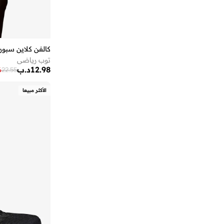
قطيفة مُضلَّعة
(
3
)
إيفا تجعيد الشعر
(
1
)
بيكيه
(
3
)
إيكولاك
(
48
)
تويد
(
3
)
إيكولور
(
1
)
مزيج الصوف
(
3
)
كالفن كلاين سبو
إيلي صعب
(
1
)
توب رياضي
12.98
د.ب
إيليان وير
(
3
)
%
22.55
إيمينينت
(
180
)
الأكثر مبيعا
اتريكس
(
8
)
اتش اند ام
(
13
)
اجمل
(
20
)
اديداس
(
1,956
)
اديداس اوريجينالز
(
395
)
ارماني اكسشينج
(
37
)
ارو
(
4
)
ازيل
(
1
)