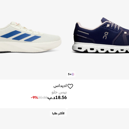
5
+
اديداس
بيس جلو
18.56
د.ب
-
9
%
20.38
الأكثر طلبا