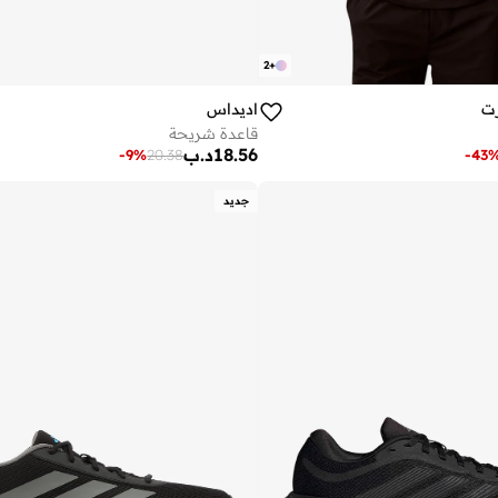
2
+
رت
اديداس
قاعدة شريحة
18.56
د.ب
-
9
%
20.38
-
43
جديد