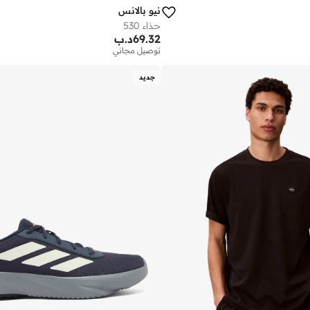
نيو بالانس
حذاء 530
69.32
د.ب
توصيل مجاني
جديد