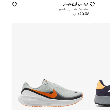
اديداس اوريجينالز
تيشيرت شبابي واسع
20.38
د.ب