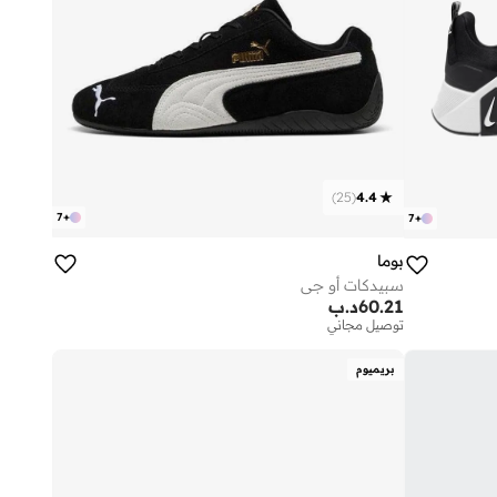
)
25
(
4.4
7
+
7
+
بوما
سبيدكات أو جي
60.21
د.ب
توصيل مجاني
بريميوم