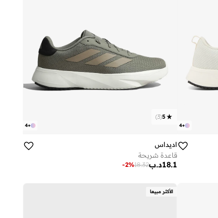
)
3
(
5
4
+
4
+
اديداس
قاعدة شريحة
18.1
د.ب
-
2
%
18.32
الأكثر مبيعا