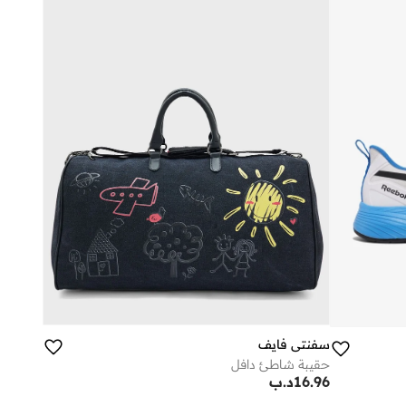
سفنتي فايف
حقيبة شاطئ دافل
16.96
د.ب