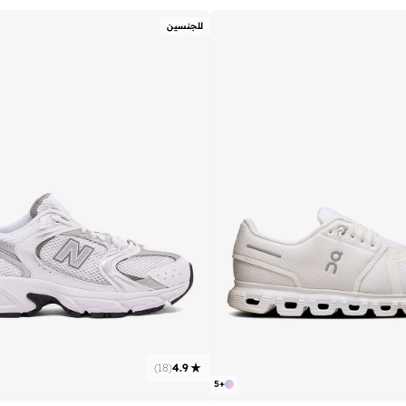
للجنسين
)
18
(
4.9
5
+