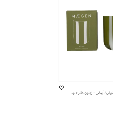
أتينا جلاسوير - زيتوني/أبيض - زيتون طازج وليمون