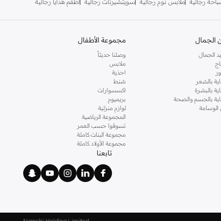
احة رجالية
ملابس نوم رجالية
سويتشيرتات رجالية
أطقم هدايا رجالية
 الجمال
مجموعة الأطفال
د الجمال
وصلنا حديثاً
اج
ملابس
ر
احذية
اية بالشعر
شنط
اية بالبشرة
اكسسوارات
ناية بالجسم والصحة
بريميوم
 الوسامة
لوازم منزلية
المجموعة الرياضية
تسوقوا حسب العمر
مجموعة البنات كاملة
مجموعة الأولاد كاملة
تابعنا
Namshi Holding Limited