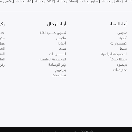
لية
صنادل رجالية
عطور رجالية
قبعات رجالية
كنزات رجالية
أزياء رجالية
ملابس سب
أزياء النساء
أزياء الرجال
ركن
ملابس
تسوق حسب الفئة
جدي
أحذية
ملابس
مكي
اكسسوارات
أحذية
عطو
شنط
شنط
العن
المجموعة الرياضية
اكسسوارات
العن
وصلنا حديثاً
المجموعة الرياضية
الع
بريميوم
ركن الوسامة
ركن
تخفيضات
بريميوم
تخفيضات
©
2026 نمشي. كل الحقوق محفوظة