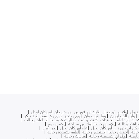
نديول
ملابس ترينديول
نايك اير فورس
اير جوردان
امريكان ايجل
بولو رالف لورين
بوما
توب مان
تومي جينز
تومي هيلفيغر
تيد بيكر
يتات ومعاطف
جينزات
شنط رياضة
نظارات شمسية
ساعات رجاليه
افظ رجالية
ملابس رجالية
ملابس سباحة
ملابس نوم
يكي اير جوردن
أمريكان إيجل
أزياء أمريكان إيجل
أندر آرمور
الية
أحذية رجالية
سنيكرز رجالية
أطقم متعددة رجالية
اضية
نظارات شمسية رجالية
ساعات رجالية