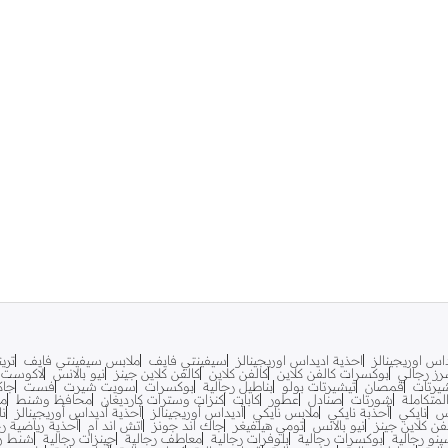
اس اوريجينالز
احذية اديداس اوريجينالز
سيفينتي فايف
ملابس سيفينتي فايف
تري
ز رجالي
بوكسرات كالفن كلاين
كالفن كلاين
كالفن كلاين جينز
نيو بالانس
لاكوست
يرتات
قمصان
تيشيرتات بولو
بناطيل رجالية
بوكسرات
سويت شيرت
فست
جاك
متكاملة
شورتات
صنادل
عطور
كابات
كنزات وسترات كارديغان
محافظ وشنط
مح
س
نايكي
أحذبة نايكي
ملابس نايكي
أديداس أوريجينالز
أحذية أديداس أوريجينالز
نا
فن كلاين جينز
نيو بالانس
تومي هيلفيغر
جاك اند جونز
اتش اند ام
أحذية رياضية رج
ينو رجالية
بوكسرات رجالية
بلوفرات رجالية
معاطف رجالية
جينزات رجالية
شنط ري