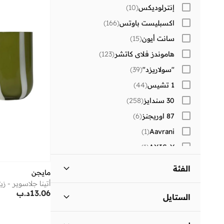
إنترلوديكس
(
10
)
اكسبليست باوتس
(
166
)
سانت أيون
(
15
)
هاموندز فلاي كاتشر
(
123
)
"سولاريزد"
(
39
)
1 تشيس
(
44
)
30 سندايز
(
258
)
87 اوريجنز
(
6
)
)
1
(
Aavrani
)
1
(
AXIS-Y
)
1
(
Beauvage
الفئة
مايجن
)
1
(
Corus
13.06
د.ب
)
83
(
Lehar
الستايل
)
34
(
MAH
الإهداء
(
1
)