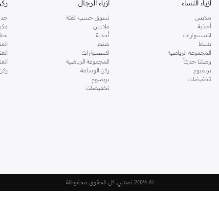
أزياء النساء
أزياء الرجال
ركن
ملابس
تسوق حسب الفئة
جدي
أحذية
ملابس
مكي
اكسسوارات
أحذية
عطو
شنط
شنط
العن
المجموعة الرياضية
اكسسوارات
العن
وصلنا حديثاً
المجموعة الرياضية
الع
بريميوم
ركن الوسامة
ركن
تخفيضات
بريميوم
تخفيضات
©
2026 نمشي. كل الحقوق محفوظة