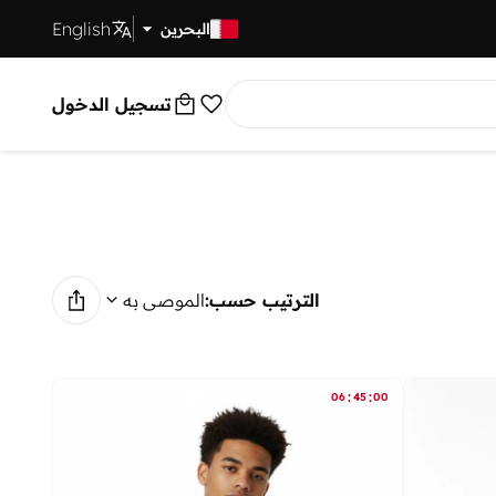
English
توصيل سريع
البحرين
تسجيل الدخول
الترتيب حسب:
الموصى به
:
:
06
45
00