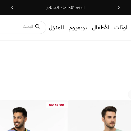
الدفع نقدا عند الاستلام
البحث
اوتلت
الأطفال
بريميوم
المنزل
:
:
06
45
00