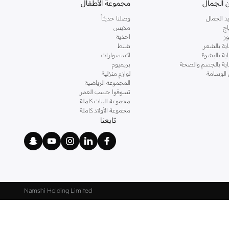
 الجمال
مجموعة الأطفال
د الجمال
وصلنا حديثاً
اج
ملابس
ر
احذية
اية بالشعر
شنط
اية بالبشرة
اكسسوارات
ناية بالجسم والصحة
بريميوم
 الوسامة
لوازم منزلية
المجموعة الرياضية
تسوقوا حسب العمر
مجموعة البنات كاملة
مجموعة الأولاد كاملة
تابعنا
Namshi Holding Limited