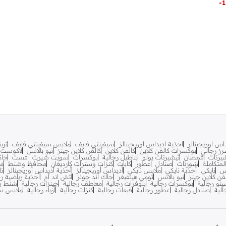
-
1
اس اوريجينالز
احذية اديداس اوريجينالز
سيفينتي فايف
ملابس سيفينتي فايف
تري
ز رجالي
بوكسرات كالفن كلاين
كالفن كلاين
كالفن كلاين جينز
نيو بالانس
لاكوست
يرتات
قمصان
تيشيرتات بولو
بناطيل رجالية
بوكسرات
سويت شيرت
فست
جاك
متكاملة
شورتات
صنادل
عطور
كابات
كنزات وسترات كارديغان
محافظ وشنط
مح
س
نايكي
أحذبة نايكي
ملابس نايكي
أديداس أوريجينالز
أحذية أديداس أوريجينالز
نا
فن كلاين جينز
نيو بالانس
تومي هيلفيغر
جاك اند جونز
اتش اند ام
أحذية رياضية رج
ينو رجالية
بوكسرات رجالية
بلوفرات رجالية
معاطف رجالية
جينزات رجالية
شنط ري
لية
صنادل رجالية
عطور رجالية
قبعات رجالية
كنزات رجالية
أزياء رجالية
ملابس سب