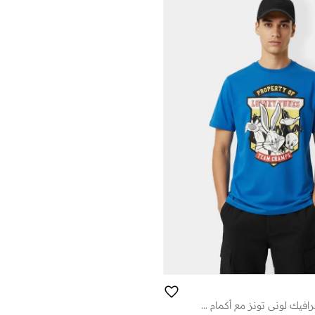
تيشيرت بطبعة جرافيك لوني تونز مع أكمام قصيرة