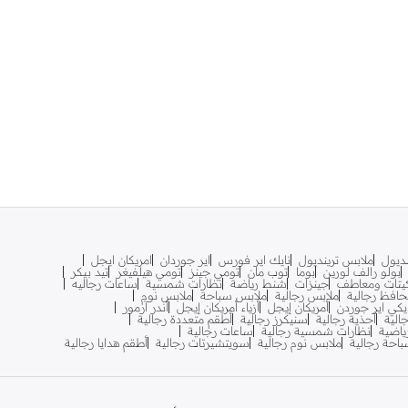
نديول
ملابس ترينديول
نايك اير فورس
اير جوردان
امريكان ايجل
بولو رالف لورين
بوما
توب مان
تومي جينز
تومي هيلفيغر
تيد بيكر
يتات ومعاطف
جينزات
شنط رياضة
نظارات شمسية
ساعات رجاليه
افظ رجالية
ملابس رجالية
ملابس سباحة
ملابس نوم
يكي اير جوردن
أمريكان إيجل
أزياء أمريكان إيجل
أندر آرمور
الية
أحذية رجالية
سنيكرز رجالية
أطقم متعددة رجالية
اضية
نظارات شمسية رجالية
ساعات رجالية
احة رجالية
ملابس نوم رجالية
سويتشيرتات رجالية
أطقم هدايا رجالية