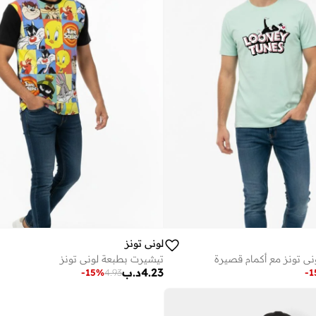
لوني تونز
ي تونز مع أكمام قصيرة
تيشيرت بطبعة لوني تونز
4.23
د.ب
-
15
%
4.93
-
1