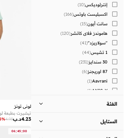
إنترلوديكس
(
10
)
اكسبليست باوتس
(
166
)
سانت أيون
(
15
)
هاموندز فلاي كاتشر
(
120
)
"سولاريزد"
(
41
)
1 تشيس
(
44
)
30 سندايز
(
231
)
87 اوريجنز
(
6
)
)
1
(
Aavrani
)
1
(
AXIS-Y
)
1
(
Beauvage
الفئة
لوني تونز
)
1
(
Corus
تيشيرت بطبعة لون
كل الالرجال
)
4
(
4.23
د.ب
)
83
(
Lehar
5
%
4.93
الستايل
)
34
(
MAH
:
:
06
45
00
ملابس
)
4
(
كاجوال
(
4
)