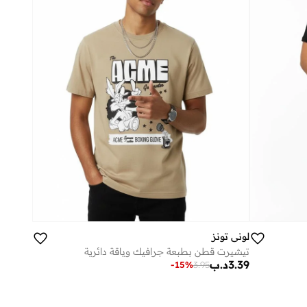
لوني تونز
تيشيرت قطن بطبعة جرافيك وياقة دائرية
3.39
د.ب
-
15
%
3.95