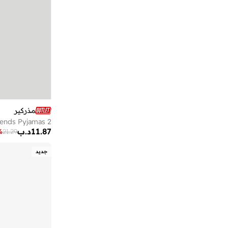
سموفولك
(
1
)
سوبر مان
(
2
)
فكتور اند جين
(
37
)
كارز
(
1
)
كالفن كلاين جينز
(
1
)
كول كلوب من سمييك
(
2
)
كيبي
(
1
)
مذركير
2 Pack Breakfast Friends Pyjamas
لوني تونز
(
1
)
11.87
د.ب
%
21.29
ليغو
(
6
)
جديد
مارفل
(
1
)
مذركير
(
51
)
ميكي
(
1
)
ميكي آند فريندز
(
2
)
ميكي ماوس
(
1
)