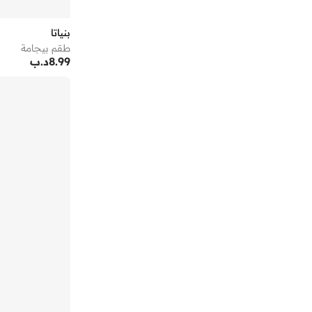
بنياتا
طقم بيجامة
8.99
د.ب