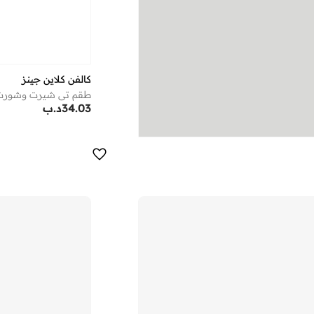
كالفن كلاين جينز
طقم تي شيرت وشورت ق
34.03
د.ب