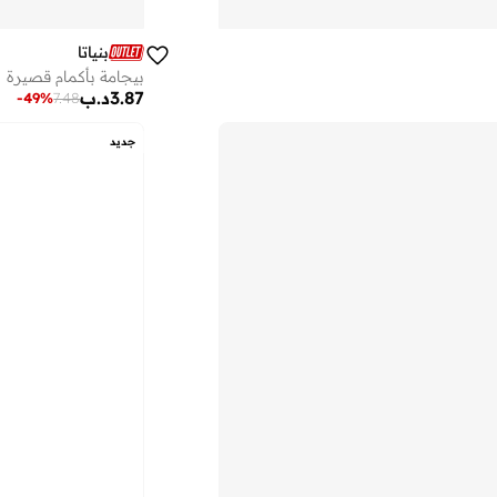
بنياتا
بيجامة بأكمام قصيرة
3.87
د.ب
-
49
%
7.48
جديد