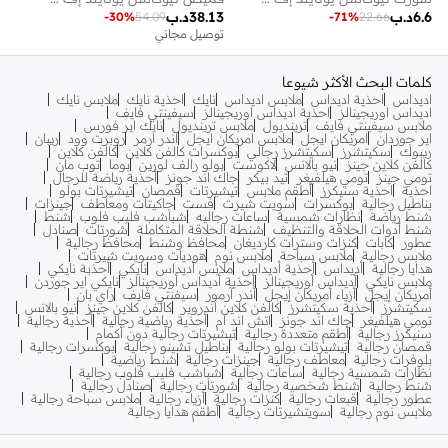
6.6
د.ب
38.13
د.ب
-
30
%
54.09
-
71
%
22.66
توصيل مجاني
كلمات البحث الأكثر شيوعا
اديداس
احذية اديداس
ملابس اديداس
نايك
احذية نايك
ملابس نايك
اديداس اوريجينالز
احذية اديداس اوريجينالز
سيفينتي فايف
ملابس سيفينتي فايف
ترينديول
ملابس ترينديول
نايك اير فورس
اير جوردان
امريكان ايجل
ملابس امريكان ايجل
اندر ارمر
روبرت وود
ريبان
ريبوك
سكيتشرز
سكيتشرز رجالي
بوكسرات كالفن كلاين
كالفن كلاين
كالفن كلاين جينز
نيو بالانس
لاكوست
بولو رالف لورين
بوما
توب مان
تومي جينز
تومي هيلفيغر
تيد بيكر
جاك اند جونز
أحذية رياضة للرجال
احذية
احذية سنيكرز
أطقم ملابس
تيشيرتات
قمصان
تيشيرتات بولو
بناطيل رجالية
بوكسرات
سويت شيرت
فست
جاكيتات ومعاطف
جينزات
شنط رياضة
نظارات شمسية
ساعات رجاليه
شباشب فليب فلوب
شنط
شنط أدوات الحلاقة والتنظيف
شنطة الحلاقة المتكاملة
شورتات
صنادل
عطور
كابات
كنزات وسترات كارديغان
محافظ وشنط
محافظ رجالية
ملابس رجالية
ملابس سباحة
ملابس نوم
هوديات وسويت شيرتات
هدايا رجالية
أديداس
أحذية أديداس
ملابس أديداس
نايكي
أحذبة نايكي
ملابس نايكي
أديداس أوريجينالز
أحذية أديداس أوريجينالز
نايكي اير جوردن
أمريكان إيجل
أزياء أمريكان إيجل
أندر آرمور
سيفنتي فايف
راي بان
سكيتشرز
أحذية سكيتشرز
كالفن كلاين اندروير
كالفن كلاين جينز
نيو بالانس
تومي هيلفيغر
جاك اند جونز
اتش اند ام
أحذية رياضية رجالية
أحذية رجالية
سنيكرز رجالية
أطقم متعددة رجالية
تيشيرتات رجالية دون أكمام
قمصان رجالية
تيشيرتات بولو رجالية
بناطيل تشينو رجالية
بوكسرات رجالية
بلوفرات رجالية
معاطف رجالية
جينزات رجالية
شنط رياضية
نظارات شمسية رجالية
ساعات رجالية
شباشب فليب فلوب رجالية
شنط رجالية
شنط شخصية رجالية
شورتات رجالية
صنادل رجالية
عطور رجالية
قبعات رجالية
كنزات رجالية
أزياء رجالية
ملابس سباحة رجالية
ملابس نوم رجالية
سويتشيرتات رجالية
أطقم هدايا رجالية