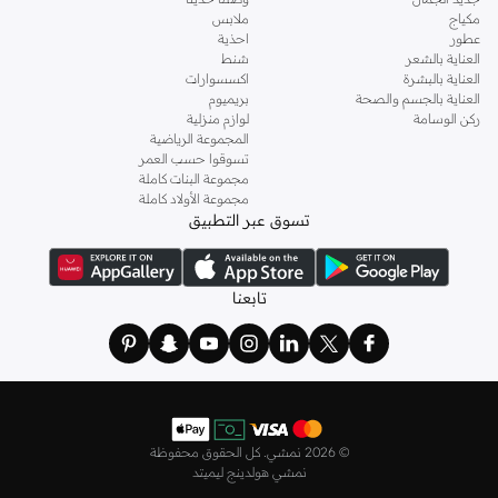
مكياج
ملابس
عطور
احذية
العناية بالشعر
شنط
العناية بالبشرة
اكسسوارات
العناية بالجسم والصحة
بريميوم
ركن الوسامة
لوازم منزلية
المجموعة الرياضية
تسوقوا حسب العمر
مجموعة البنات كاملة
مجموعة الأولاد كاملة
تسوق عبر التطبيق
تابعنا
©
2026 نمشي. كل الحقوق محفوظة
نمشي هولدينج ليميتد