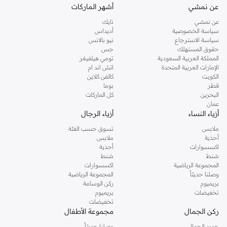
عن نمشي
أشهر الماركات
عن نمشي
نايك
سياسة الخصوصية
أديداس
سياسة الاسترجاع
نيو بالانس
حقوق المستهلك
جس
المملكة العربية السعودية
تومي هيلفيغر
الإمارات العربية المتحدة
اتش اند ام
الكويت
كالفن كلاين
قطر
بوما
البحرين
كل الماركات
عمان
أزياء النساء
أزياء الرجال
ملابس
تسوق حسب الفئة
أحذية
ملابس
اكسسوارات
أحذية
شنط
شنط
المجموعة الرياضية
اكسسوارات
وصلنا حديثاً
المجموعة الرياضية
بريميوم
ركن الوسامة
تخفيضات
بريميوم
تخفيضات
ركن الجمال
مجموعة الأطفال
جديد الجمال
وصلنا حديثاً