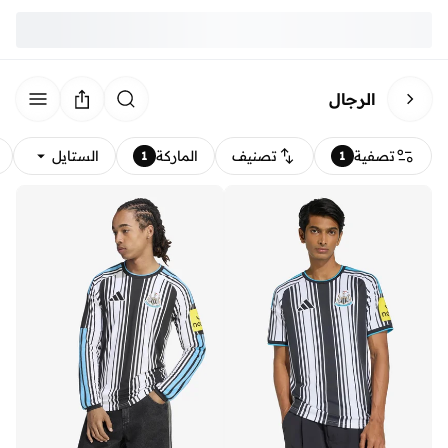
الرجال
تصفية
تصنيف
الماركة
الستايل
1
1