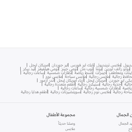
نديول
ملابس ترينديول
نايك اير فورس
اير جوردان
امريكان ايجل
بولو رالف لورين
بوما
توب مان
تومي جينز
تومي هيلفيغر
تيد بيكر
يتات ومعاطف
جينزات
شنط رياضة
نظارات شمسية
ساعات رجاليه
افظ رجالية
ملابس رجالية
ملابس سباحة
ملابس نوم
يكي اير جوردن
أمريكان إيجل
أزياء أمريكان إيجل
أندر آرمور
الية
أحذية رجالية
سنيكرز رجالية
أطقم متعددة رجالية
اضية
نظارات شمسية رجالية
ساعات رجالية
احة رجالية
ملابس نوم رجالية
سويتشيرتات رجالية
أطقم هدايا رجالية
 الجمال
مجموعة الأطفال
د الجمال
وصلنا حديثاً
اج
ملابس