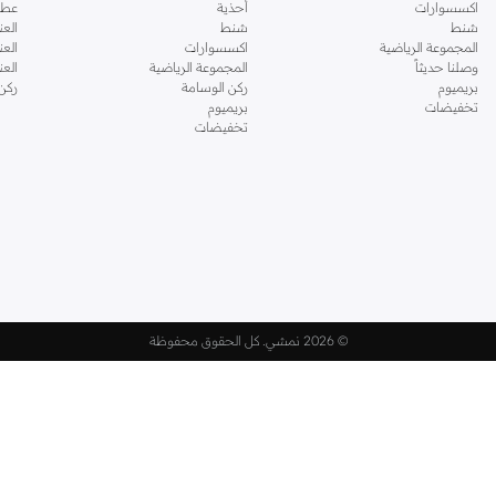
اكسسوارات
أحذية
عطو
شنط
شنط
العن
المجموعة الرياضية
اكسسوارات
العن
وصلنا حديثاً
المجموعة الرياضية
الع
بريميوم
ركن الوسامة
ركن
تخفيضات
بريميوم
تخفيضات
©
2026 نمشي. كل الحقوق محفوظة