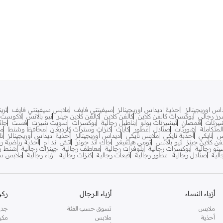
اس اوريجينالز
احذية اديداس اوريجينالز
سيفينتي فايف
ملابس سيفينتي فايف
تري
ز رجالي
بوكسرات كالفن كلاين
كالفن كلاين
كالفن كلاين جينز
نيو بالانس
لاكوست
يرتات
قمصان
تيشيرتات بولو
بناطيل رجالية
بوكسرات
سويت شيرت
فست
جاك
متكاملة
شورتات
صنادل
عطور
كابات
كنزات وسترات كارديغان
محافظ وشنط
مح
س
نايكي
أحذبة نايكي
ملابس نايكي
أديداس أوريجينالز
أحذية أديداس أوريجينالز
نا
فن كلاين جينز
نيو بالانس
تومي هيلفيغر
جاك اند جونز
اتش اند ام
أحذية رياضية رج
ينو رجالية
بوكسرات رجالية
بلوفرات رجالية
معاطف رجالية
جينزات رجالية
شنط ري
لية
صنادل رجالية
عطور رجالية
قبعات رجالية
كنزات رجالية
أزياء رجالية
ملابس سب
أزياء النساء
أزياء الرجال
ركن
ملابس
تسوق حسب الفئة
جدي
أحذية
ملابس
مكي