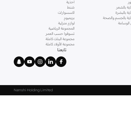
ر
احذية
اية بالشعر
شنط
اية بالبشرة
اكسسوارات
ناية بالجسم والصحة
بريميوم
 الوسامة
لوازم منزلية
المجموعة الرياضية
تسوقوا حسب العمر
مجموعة البنات كاملة
مجموعة الأولاد كاملة
تابعنا
Namshi Holding Limited