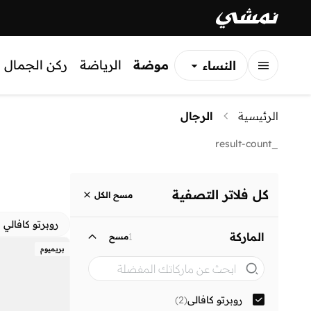
موضة
الرياضة
ركن الجمال
النساء
الرجال
الرئيسية
الرجال
الأطفال
_result-count
كل فلاتر التصفية
مسح الكل
روبرتو كافالي
الماركة
1
مسح
بريميوم
روبرتو كافالي
(
2
)