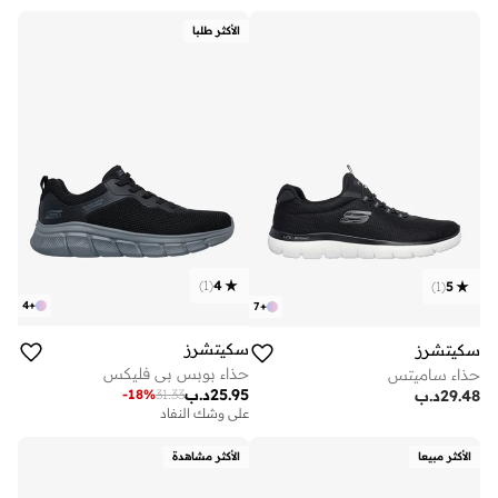
الأكثر طلبا
)
1
(
4
)
1
(
5
4
+
7
+
سكيتشرز
سكيتشرز
حذاء بوبس بي فليكس
حذاء ساميتس
25.95
د.ب
-
18
%
31.33
29.48
د.ب
على وشك النفاد
الأكثر مبيعا
الأكثر مشاهدة