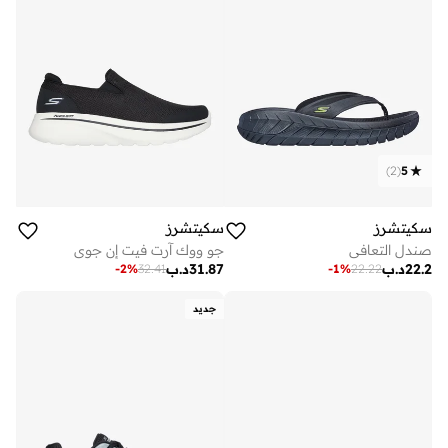
)
2
(
5
سكيتشرز
سكيتشرز
صندل التعافي
جو ووك آرت فيت إن جوي
22.2
د.ب
31.87
د.ب
-
2
%
32.41
-
1
%
22.22
جديد