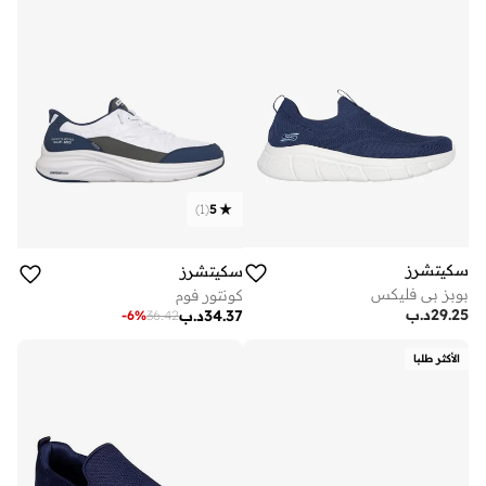
)
1
(
5
سكيتشرز
سكيتشرز
بوبز بي فليكس
كونتور فوم
29.25
د.ب
34.37
د.ب
-
6
%
36.42
الأكثر طلبا