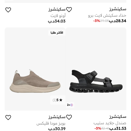
سكيتشرز
سكيتشرز
حذاء سكيتش لايت برو
أونو لايت
28.34
د.ب
-
3
%
29.05
34.03
د.ب
الأكثر طلبا
)
1
(
5
2
+
سكيتشرز
سكيتشرز
صندل جلايد ستيب
بوبز مودا فليكس
31.53
د.ب
-
3
%
32.41
30.39
د.ب