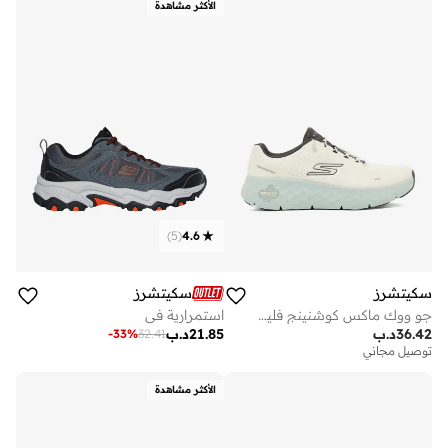
الأكثر مشاهدة
)
5
(
4.6
سكيتشرز
سكيتشرز
جو ووك ماكس كوشنينج فليكس
استمرارية في
36.42
د.ب
21.85
د.ب
-
33
%
32.41
توصيل مجاني
الأكثر مشاهدة