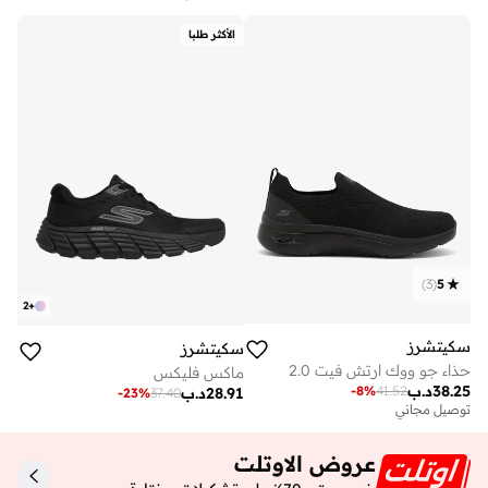
الأكثر طلبا
)
3
(
5
2
+
سكيتشرز
سكيتشرز
حذاء جو ووك ارتش فيت 2.0
ماكس فليكس
38.25
د.ب
-
8
%
41.52
28.91
د.ب
-
23
%
37.40
توصيل مجاني
عروض الاوتلت