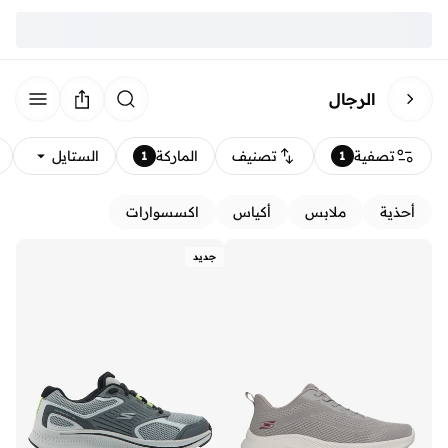
الرجال
تصفية
تصنيف
الماركة
الستايل
1
1
أحذية
ملابس
أكياس
اكسسوارات
جديد