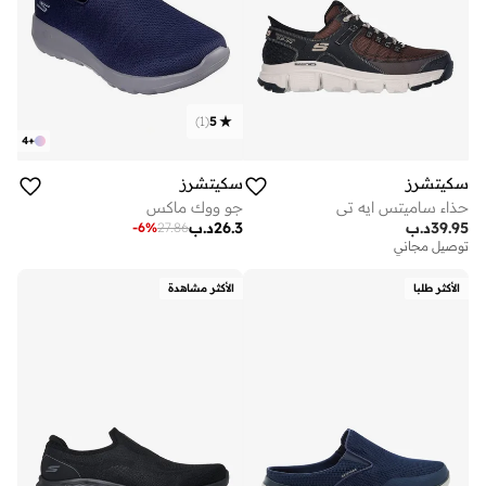
)
1
(
5
4
+
سكيتشرز
سكيتشرز
جو ووك ماكس
حذاء ساميتس ايه تي
26.3
د.ب
39.95
د.ب
-
6
%
27.86
توصيل مجاني
الأكثر طلبا
الأكثر مشاهدة