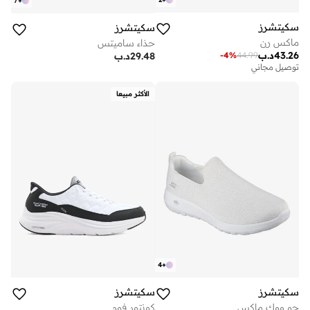
7
+
سكيتشرز
سكيتشرز
ماكس رن
حذاء ساميتس
43.26
د.ب
-
4
%
44.99
29.48
د.ب
توصيل مجاني
الأكثر مبيعا
4
+
سكيتشرز
سكيتشرز
جو ووك ماكس
كونتور فوم