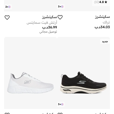
)
10
(
4.8
3
+
2
+
سكيتشرز
سكيتشرز
تراك
آرتش فيت سمايتس
34.03
د.ب
36.99
د.ب
توصيل مجاني
جديد
3
+