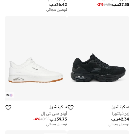
27.55
د.ب
36.42
د.ب
-
2
%
27.86
توصيل مجاني
2
+
سكيتشرز
سكيتشرز
إير فينتورا
أونو سي تي إل
42.34
د.ب
39.73
د.ب
-
4
%
40.98
توصيل مجاني
توصيل مجاني