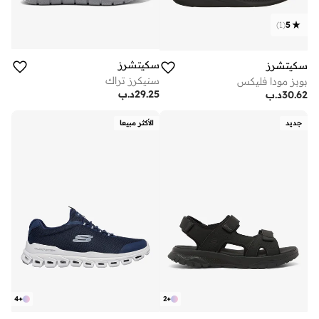
)
1
(
5
سكيتشرز
سكيتشرز
سنيكرز تراك
بوبز مودا فليكس
29.25
د.ب
30.62
د.ب
جديد
الأكثر مبيعا
4
+
2
+