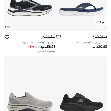
)
1
(
5
3
+
سكيتشرز
سكيتشرز
صندل جو كونسيستنت .
جو رن كونسيسنت برو
20.83
د.ب
38.93
د.ب
-
6
%
41.20
توصيل مجاني