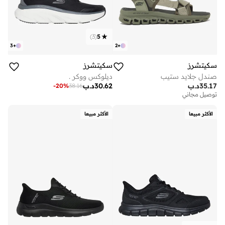
)
3
(
5
3
+
2
+
سكيتشرز
سكيتشرز
صندل جلايد ستيب
ديلوكس ووكر .
35.17
د.ب
30.62
د.ب
-
20
%
38.16
توصيل مجاني
الأكثر مبيعا
الأكثر مبيعا