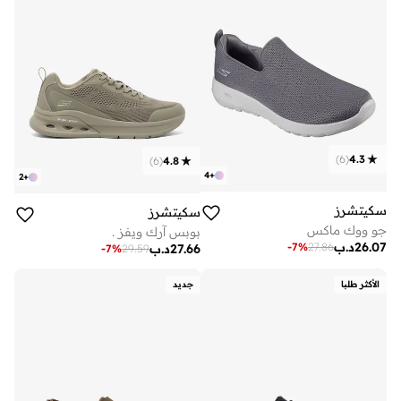
)
6
(
4.3
)
6
(
4.8
4
+
2
+
سكيتشرز
سكيتشرز
جو ووك ماكس
بوبس آرك ويفز .
26.07
د.ب
-
7
%
27.86
27.66
د.ب
-
7
%
29.59
الأكثر طلبا
جديد