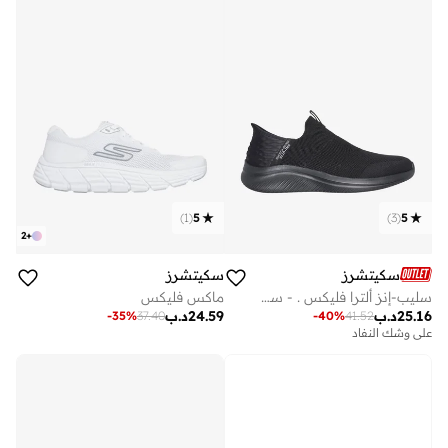
)
1
(
5
)
3
(
5
2
+
سكيتشرز
سكيتشرز
سليب-إنز ألترا فليكس . - سموث ستب
ماكس فليكس
25.16
د.ب
24.59
د.ب
-
35
%
37.40
-
40
%
41.52
على وشك النفاد