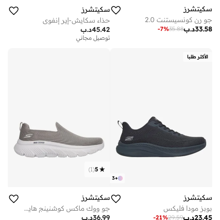
سكيتشرز
سكيتشرز
جو رن كونسيستنت 2.0
حذاء سكايش-إير إنفوي
33.58
د.ب
-
7
%
35.88
45.42
د.ب
توصيل مجاني
الأكثر طلبا
)
1
(
5
3
+
سكيتشرز
سكيتشرز
بوبز مودا فليكس
جو ووك ماكس كوشنينج هايبر بيرست
23.45
د.ب
36.99
د.ب
-
21
%
29.59