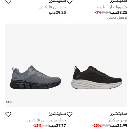
سكيتشرز
سكيتشرز
جو ووك آرت فيت .
بوبز بي فليكس
38.25
د.ب
29.25
د.ب
-
3
%
39.24
توصيل مجاني
4
+
سكيتشرز
سكيتشرز
بوبز سكيلز
حذاء بوبس بي فليكس
22.99
د.ب
27.77
د.ب
-
12
%
31.33
-
23
%
29.59