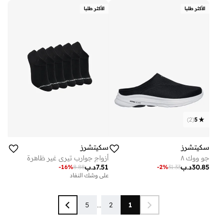
الأكثر طلبا
الأكثر طلبا
)
2
(
5
سكيتشرز
سكيتشرز
جو ووك ٨
أزواج جوارب تيري غير ظاهرة
30.85
د.ب
7.51
د.ب
-
16
%
8.88
-
2
%
31.33
على وشك النفاد
5
...
2
1