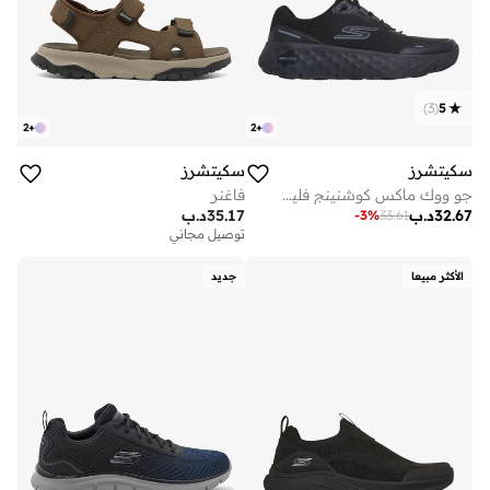
)
3
(
5
2
+
2
+
سكيتشرز
سكيتشرز
جو ووك ماكس كوشنينج فليكس
فاغنر
32.67
د.ب
35.17
د.ب
-
3
%
33.61
توصيل مجاني
الأكثر مبيعا
جديد