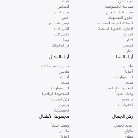
عن نمشي
نايك
سياسة الخصوصية
أديداس
سياسة الاسترجاع
نيو بالانس
حقوق المستهلك
جس
المملكة العربية السعودية
تومي هيلفيغر
الإمارات العربية المتحدة
اتش اند ام
الكويت
كالفن كلاين
قطر
بوما
البحرين
كل الماركات
عمان
أزياء النساء
أزياء الرجال
ملابس
تسوق حسب الفئة
أحذية
ملابس
اكسسوارات
أحذية
شنط
شنط
المجموعة الرياضية
اكسسوارات
وصلنا حديثاً
المجموعة الرياضية
بريميوم
ركن الوسامة
تخفيضات
بريميوم
تخفيضات
ركن الجمال
مجموعة الأطفال
جديد الجمال
وصلنا حديثاً
مكياج
ملابس
عطور
احذية