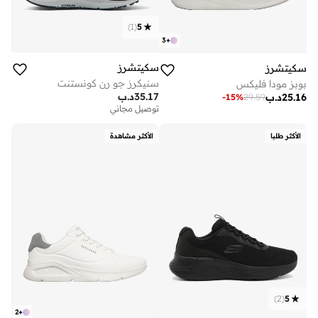
)
1
(
5
3
+
سكيتشرز
سكيتشرز
سنيكرز جو رن كونستنت
بوبز مودا فليكس
35.17
د.ب
25.16
د.ب
-
15
%
29.59
توصيل مجاني
الأكثر طلبا
الأكثر مشاهدة
)
2
(
5
2
+