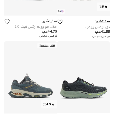
)
1
(
5
3
+
سكيتشرز
سكيتشرز
حذاء جو ووك ارتش فيت 2.0
دي لوكس ووكر .
44.73
د.ب
41.55
د.ب
توصيل مجاني
توصيل مجاني
الأكثر مشاهدة
)
3
(
4.3