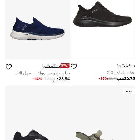
سكيتشرز
سكيتشرز
حذاء باوندر 2.0
سليب إنز جو ووك - سهل الارتداء
26.75
د.ب
-
18
%
32.41
28.34
د.ب
-
41
%
47.26
جديد