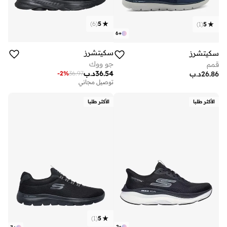
)
6
(
5
)
1
(
5
6
+
سكيتشرز
سكيتشرز
جو ووك
قمم
36.54
د.ب
-
2
%
36.97
26.86
د.ب
توصيل مجاني
الأكثر طلبا
الأكثر طلبا
)
1
(
5
2
+