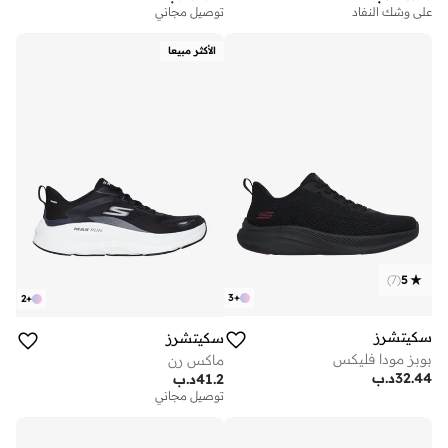
على وشك النفاد
توصيل مجاني
الأكثر مبيعا
)
7
(
5
3
+
2
+
سكيتشرز
سكيتشرز
بوبز مودا فليكس
ماكس رن
32.44
د.ب
41.2
د.ب
توصيل مجاني