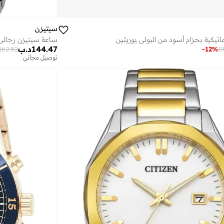
سيتيزن
اتيكية بحزام أسود من البولي يوريثين
144.47
د.ب
162.82
-
12
%
19
توصيل مجاني