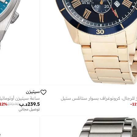
سيتيزن
 للرجال، كرونوغراف بسوار ستانلس ستيل
ساعة سيتيزن أوتومات
239.5
د.ب
12
%
270.90
-
11
توصيل مجاني