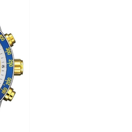
امبرو
(
3
)
امبوريو ارماني
(
162
)
امريكان ايجل
(
10
)
انتا
(
540
)
اند هوني
(
8
)
اندر ارمر
(
346
)
انكسيخ
(
15
)
انوا
(
4
)
او في اس
(
100
)
اورورا
(
1
)
اوف ليميتس
(
1
)
اولابلكس
(
3
)
اومو كافالير
(
148
)
اون راننج
(
96
)