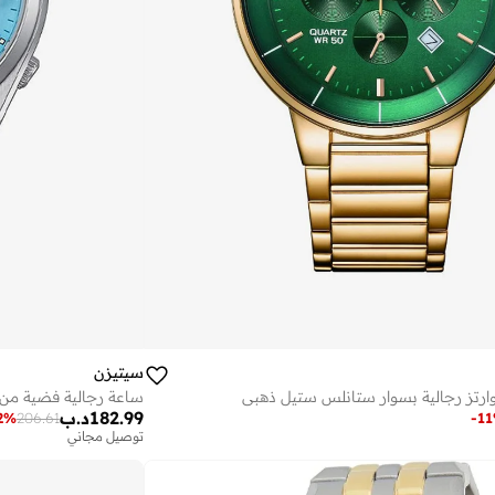
سيتيزن
رتز رجالية بسوار ستانلس ستيل ذهبي
ساعة رجالية فضية من ا
182.99
د.ب
2
%
206.61
-
11
توصيل مجاني