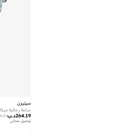
اس في ال
(
14
)
اسيكس
(
275
)
اغنر
(
16
)
اف ان ال
(
38
)
افتر دارك
(
4
)
افيدا
(
1
)
اكتفيتا
(
7
)
اكس واي اكس اكس
(
7
)
ال رايت يو لترز
(
34
)
ال سي وايكيكي
(
1
)
البيسبول يونايتد
(
88
)
سيتيزن
الحرمين
(
24
)
ساعة رجالية ميكان
264.19
د.ب
الدو
(
106
)
8.87
توصيل مجاني
الرصاصي
(
4
)
الملكة الحميمة
(
2
)