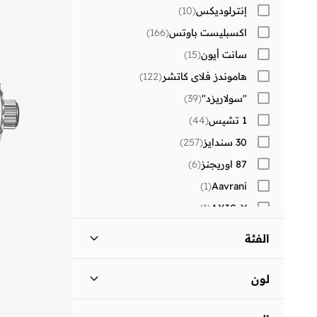
إنترلوديكس
(
10
)
اكسبليست باوتس
(
166
)
سانت أيون
(
15
)
هاموندز فلاي كاتشر
(
122
)
"سولاريزد"
(
39
)
1 تشيس
(
44
)
30 سندايز
(
257
)
87 اوريجنز
(
6
)
)
1
(
Aavrani
)
1
(
AXIS-Y
)
1
(
Beauvage
الفئة
)
1
(
Corus
كل الالرجال
)
36
(
)
83
(
Lehar
لون
)
34
(
MAH
اكسسوارات
)
36
(
أزرق
(
8
)