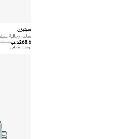
إيكولاك
(
48
)
إيكولور
(
1
)
إيلي صعب
(
1
)
سيتيزن
إيليان وير
(
3
)
ساعة رجالية سيلفر
268.6
د.ب
303.96
إيمينينت
(
180
)
توصيل مجاني
اتريكس
(
8
)
اتش اند ام
(
13
)
اجمل
(
20
)
اديداس
(
1,947
)
اديداس اوريجينالز
(
386
)
ارماني اكسشينج
(
36
)
ارو
(
4
)
ازيل
(
1
)
اس بي كاركترز
(
145
)