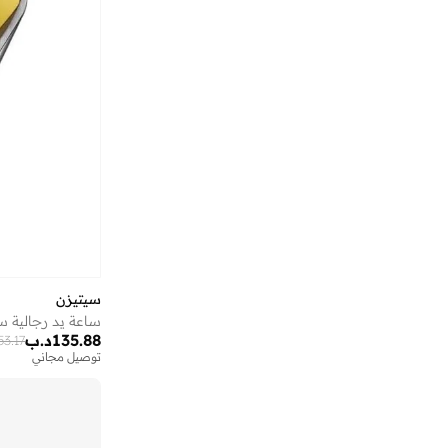
أستون مارتن
(
27
)
أسوبو
(
39
)
أشري سكن
(
16
)
أشيتا فرنانديز
(
90
)
أفنان
(
7
)
ألب_أوشن
(
6
)
ألترا
(
8
)
أميا
(
1
)
أنوذر كوتون لاب
(
20
)
أو نيل
(
6
)
سيتيزن
أوربان كير
(
1
)
135.88
د.ب
53.17
توصيل مجاني
أوربان هول
(
2
)
أوربانهاول
(
8
)
أورتيكرام
(
16
)