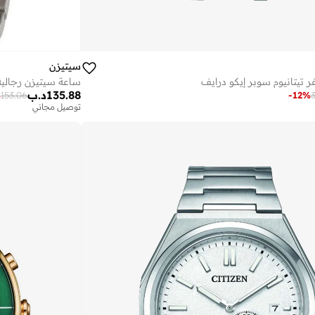
سيتيزن
ساعة سيتيزن رجالي
 تيتانيوم سوبر إيكو درايف
135.88
د.ب
%
153.06
-
12
%
توصيل مجاني