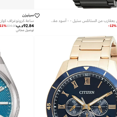
سيتيزن
ساعة سيتيزن رجالي بعقارب من الستانلس ستيل - - أسود مقاس واحد
ساعة كرونوغراف كوارت
92.84
د.ب
-
12
%
11
%
104.18
توصيل مجاني