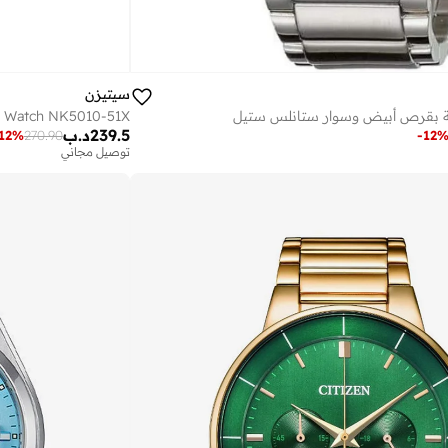
سيتيزن
ة بقرص أبيض وسوار ستانلس ستيل
239.5
د.ب
12
%
270.90
-
12
توصيل مجاني