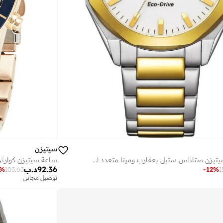
سيتيزن
ساعة يد رجالية سيتيزن ستانلس ستيل بعقارب ومينا متعدد الألوان - -
ساعة سيتيزن كوارتز
92.36
د.ب
%
103.63
-
12
%
1
توصيل مجاني