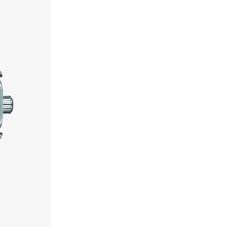
أوفوس
(
1
)
أوكلي
(
5
)
أومبيرتو جيانيني
(
4
)
أوه سو هيفنلي
(
3
)
أيه إم بي إم
(
26
)
إسكادا
(
1
)
إمبريوليس
(
7
)
إن بي أيه
(
1
)
إن سي إل إيه
(
2
)
إندوسول
(
2
)
إي جي إل
(
23
)
إيرث سكين لندن
(
4
)
إيري
(
10
)
إيرين
(
1
)
إيفا تجعيد الشعر
(
1
)