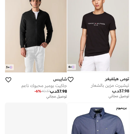
4
+
3
+
تومي هيلفيغر
شايبس
تيشيرت مزين بالشعار
جاكيت بومبر محبوك ناعم
37.98
د.ب
37.98
د.ب
-
6
%
40.37
توصيل مجاني
توصيل مجاني
بريميوم