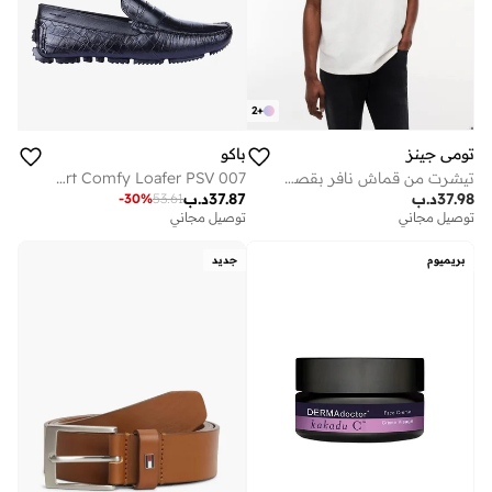
2
+
تومي جينز
باكو
تيشرت من قماش نافر بقصة واسعة مزين بطبعة جرافيك من الخلف
Smart Comfy Loafer PSV 007
37.98
د.ب
37.87
د.ب
-
30
%
53.61
توصيل مجاني
توصيل مجاني
بريميوم
جديد