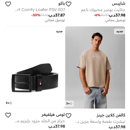
شايبس
باكو
جاكيت بومبر محبوك ناعم
Smart Comfy Loafer PSV 007
37.98
د.ب
37.87
د.ب
-
30
%
53.61
-
6
%
40.37
توصيل مجاني
توصيل مجاني
جديد
جديد
3
+
3
+
تومي هيلفيغر
كالفن كلاين جينز
حزام من الجلد مزود بإبزيم مربع الشكل
تيشرت بقصة واسعة مزين بشعار خطي بنمط جرافيك
37.98
د.ب
37.98
د.ب