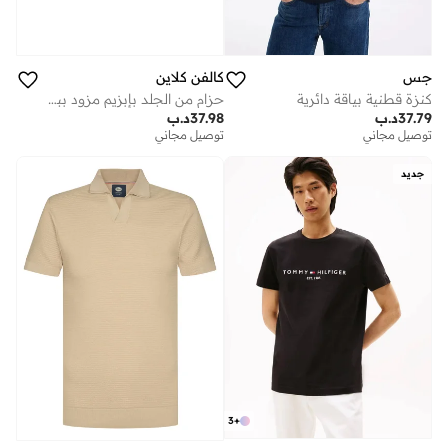
جس
كالفن كلاين
كنزة قطنية بياقة دائرية
حزام من الجلد بإبزيم مزود ببكرة
37.79
د.ب
37.98
د.ب
توصيل مجاني
توصيل مجاني
جديد
3
+