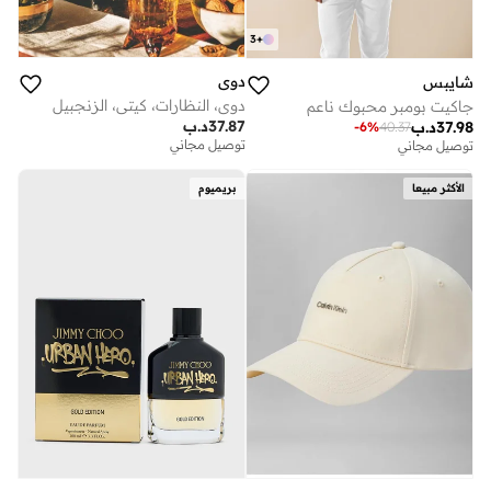
3
+
دوي
شايبس
دوي، النظارات، كيتي، الزنجبيل
جاكيت بومبر محبوك ناعم
37.87
د.ب
37.98
د.ب
-
6
%
40.37
توصيل مجاني
توصيل مجاني
الأكثر مبيعا
بريميوم