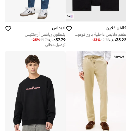
5
+
كالفن كلاين
اديداس
طقم ملابس داخلية باور كوتون - 3 قطع
بنطلون رياضي أرجنتيني
33.22
د.ب
37.79
د.ب
-
25
%
49.76
-
23
%
42.75
توصيل مجاني
بريميوم