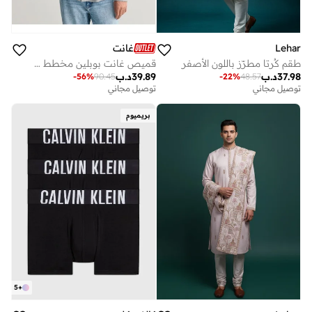
غانت
Lehar
قميص غانت بوبلين مخطط بانكر بقصة عادية
طقم كُرتا مطرّز باللون الأصفر
39.89
د.ب
37.98
د.ب
-
56
%
90.45
-
22
%
48.57
توصيل مجاني
توصيل مجاني
بريميوم
5
+