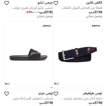
كالفن كلاين
جيمي تشو
قبعة من قماش التويل القطني المقاوم للأشعة فوق البنفسجية بتصميم قابل للتعديل
جيمي تشو أوربان هيرو جولد إديشن 100 مل
37.98
د.ب
37.91
د.ب
-
19
%
46.61
توصيل مجاني
توصيل مجاني
بريميوم
بريميوم
2
+
2
+
تومي هيلفيغر
تومي جينز
حزام أدان مرن مضفر بإبزيم متناغم
شبشب لحوض السباحة مزود بحزام يحمل شعار
37.98
د.ب
37.98
د.ب