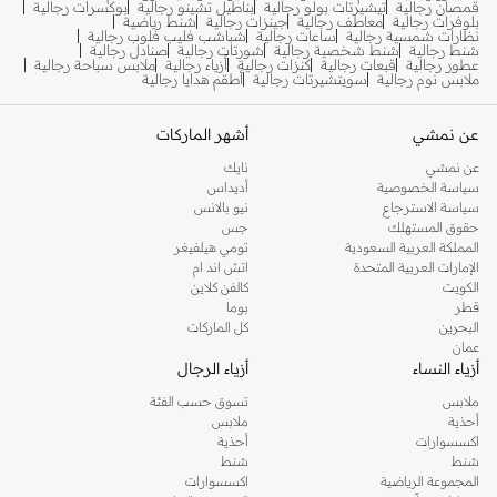
قمصان رجالية
تيشيرتات بولو رجالية
بناطيل تشينو رجالية
بوكسرات رجالية
بلوفرات رجالية
معاطف رجالية
جينزات رجالية
شنط رياضية
نظارات شمسية رجالية
ساعات رجالية
شباشب فليب فلوب رجالية
شنط رجالية
شنط شخصية رجالية
شورتات رجالية
صنادل رجالية
عطور رجالية
قبعات رجالية
كنزات رجالية
أزياء رجالية
ملابس سباحة رجالية
ملابس نوم رجالية
سويتشيرتات رجالية
أطقم هدايا رجالية
عن نمشي
أشهر الماركات
عن نمشي
نايك
سياسة الخصوصية
أديداس
سياسة الاسترجاع
نيو بالانس
حقوق المستهلك
جس
المملكة العربية السعودية
تومي هيلفيغر
الإمارات العربية المتحدة
اتش اند ام
الكويت
كالفن كلاين
قطر
بوما
البحرين
كل الماركات
عمان
أزياء النساء
أزياء الرجال
ملابس
تسوق حسب الفئة
أحذية
ملابس
اكسسوارات
أحذية
شنط
شنط
المجموعة الرياضية
اكسسوارات