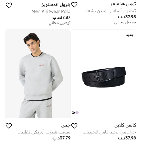
تومي هيلفيغر
بترول اندستريز
تيشرت أساسي مزين بشعار
Men Knitwear Polo
37.98
د.ب
37.87
د.ب
توصيل مجاني
توصيل مجاني
جديد
2
+
كالفن كلاين
جس
حزام من الجلد كامل الحبيبات
سويت شيرت أمريكي تقليدي بياقة دائرية
37.98
د.ب
37.79
د.ب