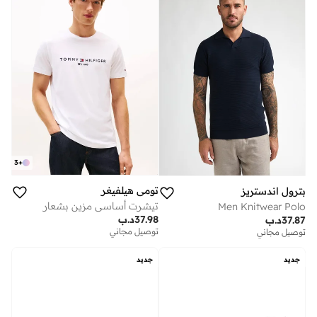
3
+
تومي هيلفيغر
بترول اندستريز
تيشرت أساسي مزين بشعار
Men Knitwear Polo
37.98
د.ب
37.87
د.ب
توصيل مجاني
توصيل مجاني
جديد
جديد