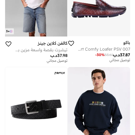
3
+
باكو
كالفن كلاين جينز
Smart Comfy Loafer PSV 007
تيشرت بقصة واسعة مزين بشعار خطي بنمط جرافيك
37.87
د.ب
-
30
%
53.61
37.98
د.ب
توصيل مجاني
توصيل مجاني
بريميوم