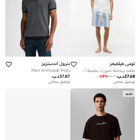
تومي هيلفيغر
بترول اندستريز
طقم بيجامة شورت بطبعة أصلية
Men Knitwear Polo
37.68
د.ب
37.87
د.ب
-
18
%
45.75
توصيل مجاني
توصيل مجاني
جديد