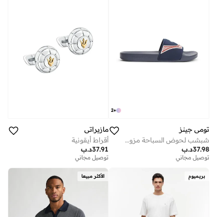
2
+
تومي جينز
مازيراتي
شبشب لحوض السباحة مزود بحزام يحمل شعار
أقراط أيقونية
37.98
د.ب
37.91
د.ب
توصيل مجاني
توصيل مجاني
بريميوم
الأكثر مبيعا