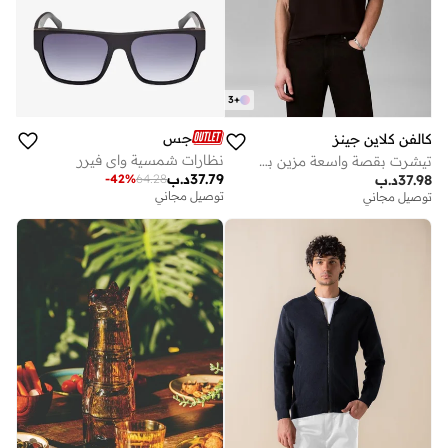
3
+
جس
كالفن كلاين جينز
نظارات شمسية واي فيرر
تيشرت بقصة واسعة مزين بشعار خطي بنمط جرافيك
37.79
د.ب
-
42
%
64.28
37.98
د.ب
توصيل مجاني
توصيل مجاني