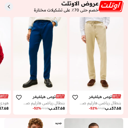
عروض الاوتلت
خصم حتى 70٪ على تشكيلات مختارة
تومي هيلفيغر
تومي هيلفيغر
بنطال رياضي هارليم صورونا بحزام شداد
بنطال رياضي هارليم صورونا بحزام شداد
37.68
د.ب
37.68
د.ب
37.68
-
52
%
77.18
-
52
%
77.18
جديد