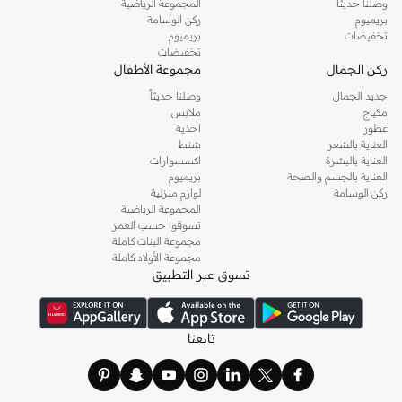
وصلنا حديثاً
المجموعة الرياضية
بريميوم
ركن الوسامة
تخفيضات
بريميوم
تخفيضات
ركن الجمال
مجموعة الأطفال
جديد الجمال
وصلنا حديثاً
مكياج
ملابس
عطور
احذية
العناية بالشعر
شنط
العناية بالبشرة
اكسسوارات
العناية بالجسم والصحة
بريميوم
ركن الوسامة
لوازم منزلية
المجموعة الرياضية
تسوقوا حسب العمر
مجموعة البنات كاملة
مجموعة الأولاد كاملة
تسوق عبر التطبيق
تابعنا