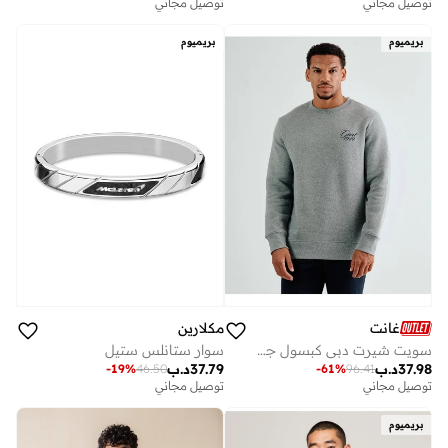
توصيل مجاني
توصيل مجاني
بريميوم
بريميوم
غانت
مكلارين
سويت شيرت دبي كبسول جرافيك بياقة دائرية - رمادي ميلانج
سوار ستانلس ستيل
37.98
د.ب
37.79
د.ب
-
19
%
46.50
-
61
%
96.41
توصيل مجاني
توصيل مجاني
بريميوم