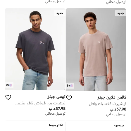
توصيل مجاني
توصيل مجاني
جديد
جديد
2
+
3
+
تومي جينز
كالفن كلاين جينز
تيشرت من قماش نافر بقصة واسعة مزين بطبعة جرافيك من الخلف
تيشيرت كلاسيك وافل
37.98
د.ب
37.98
د.ب
توصيل مجاني
توصيل مجاني
بريميوم
الأكثر مبيعا