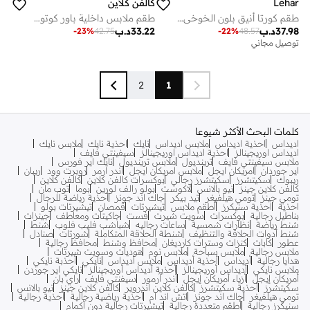
Lehar
كالفن كلاين
طقم كورتا أنيق بلون الخوخي مع شال مطرز تراثي
طقم ملابس داخلية باور كوتون - 3 قطع
37.98
د.ب
33.22
د.ب
-
23
%
42.75
-
22
%
48.57
توصيل مجاني
2
1
كلمات البحث الأكثر شيوعا
اديداس
احذية اديداس
ملابس اديداس
نايك
احذية نايك
ملابس نايك
اديداس اوريجينالز
احذية اديداس اوريجينالز
سيفينتي فايف
ملابس سيفينتي فايف
ترينديول
ملابس ترينديول
نايك اير فورس
اير جوردان
امريكان ايجل
ملابس امريكان ايجل
اندر ارمر
روبرت وود
ريبان
ريبوك
سكيتشرز
سكيتشرز رجالي
بوكسرات كالفن كلاين
كالفن كلاين
كالفن كلاين جينز
نيو بالانس
لاكوست
بولو رالف لورين
بوما
توب مان
تومي جينز
تومي هيلفيغر
تيد بيكر
جاك اند جونز
أحذية رياضة للرجال
احذية
احذية سنيكرز
أطقم ملابس
تيشيرتات
قمصان
تيشيرتات بولو
بناطيل رجالية
بوكسرات
سويت شيرت
فست
جاكيتات ومعاطف
جينزات
شنط رياضة
نظارات شمسية
ساعات رجاليه
شباشب فليب فلوب
شنط
شنط أدوات الحلاقة والتنظيف
شنطة الحلاقة المتكاملة
شورتات
صنادل
عطور
كابات
كنزات وسترات كارديغان
محافظ وشنط
محافظ رجالية
ملابس رجالية
ملابس سباحة
ملابس نوم
هوديات وسويت شيرتات
هدايا رجالية
أديداس
أحذية أديداس
ملابس أديداس
نايكي
أحذبة نايكي
ملابس نايكي
أديداس أوريجينالز
أحذية أديداس أوريجينالز
نايكي اير جوردن
أمريكان إيجل
أزياء أمريكان إيجل
أندر آرمور
سيفنتي فايف
راي بان
سكيتشرز
أحذية سكيتشرز
كالفن كلاين اندروير
كالفن كلاين جينز
نيو بالانس
تومي هيلفيغر
جاك اند جونز
اتش اند ام
أحذية رياضية رجالية
أحذية رجالية
سنيكرز رجالية
أطقم متعددة رجالية
تيشيرتات رجالية دون أكمام