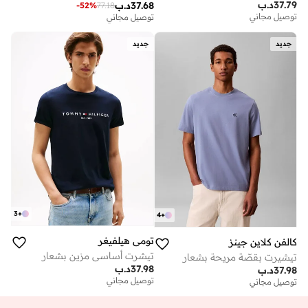
37.79
د.ب
37.68
د.ب
-
52
%
77.18
توصيل مجاني
توصيل مجاني
جديد
جديد
3
+
4
+
تومي هيلفيغر
كالفن كلاين جينز
تيشرت أساسي مزين بشعار
تيشيرت بقصّة مريحة بشعار
37.98
د.ب
37.98
د.ب
توصيل مجاني
توصيل مجاني