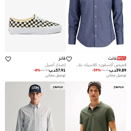
غانت
فانز
قميص أكسفورد كلاسيك بقصة ضيقة من جانت
إصدار أصيل
39.89
د.ب
37.91
د.ب
-
8
%
41.09
-
59
%
96.41
توصيل مجاني
توصيل مجاني
بريميوم
بريميوم