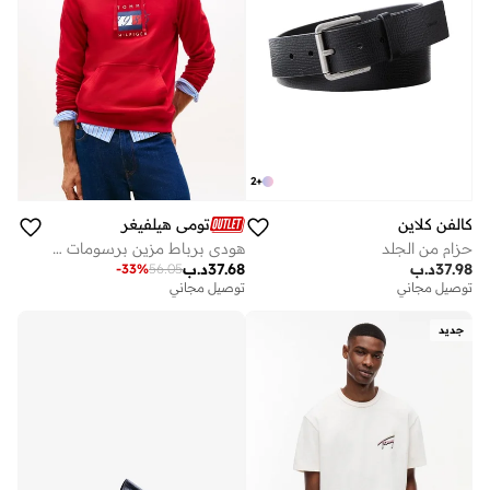
2
+
كالفن كلاين
تومي هيلفيغر
حزام من الجلد
هودي برباط مزين برسومات علم
37.98
د.ب
37.68
د.ب
-
33
%
56.05
توصيل مجاني
توصيل مجاني
جديد