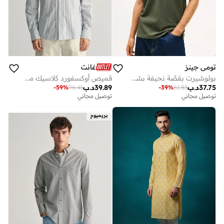
تومي جينز
غانت
بولوشيرت بقصّة نحيفة بشعار العلم
قميص أوكسفورد كلاسيك مخطط بانكر بقصة ضيقة من جانت
37.75
د.ب
39.89
د.ب
-
59
%
96.41
-
39
%
61.83
توصيل مجاني
توصيل مجاني
بريميوم