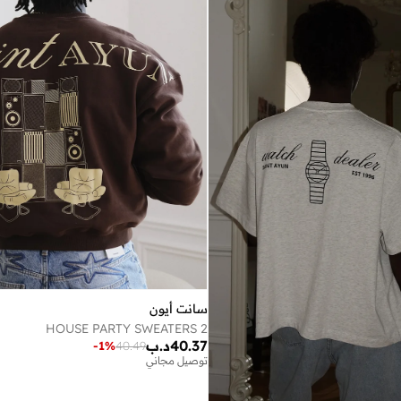
سانت أيون
HOUSE PARTY SWEATERS 2
40.37
د.ب
-
1
%
40.49
توصيل مجاني