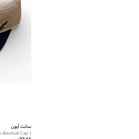
أوكلي
(
5
)
أومبيرتو جيانيني
(
4
)
أوه سو هيفنلي
(
3
)
أيه إم بي إم
(
26
)
إسكادا
(
1
)
إمبريوليس
(
7
)
إن بي أيه
(
1
)
إن سي إل إيه
(
2
)
إندوسول
(
2
)
إي جي إل
(
23
)
إيرث سكين لندن
(
4
)
إيري
(
10
)
إيرين
(
1
)
إيفا تجعيد الشعر
(
1
)
سانت أيون
 Baseball Cap 1
إيكولاك
(
48
)
27.61
د.ب