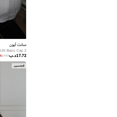
اسيكس
(
272
)
اغنر
(
16
)
اف ان ال
(
38
)
افتر دارك
(
4
)
افيدا
(
1
)
اكتفيتا
(
7
)
سانت أيون
اكس واي اكس اكس
(
7
)
UN Basic Cap 2
17.72
د.ب
%
17.83
ال رايت يو لترز
(
34
)
للجنسين
ال سي وايكيكي
(
1
)
البيسبول يونايتد
(
88
)
الحرمين
(
24
)
الدو
(
104
)
الرصاصي
(
4
)
الملكة الحميمة
(
2
)
امبرو
(
3
)