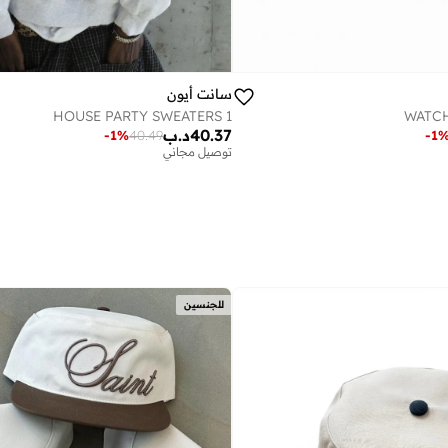
سانت أيون
HOUSE PARTY SWEATERS 1
WATCH
40.37
د.ب
-
1
%
40.49
-
1
توصيل مجاني
للجنسين