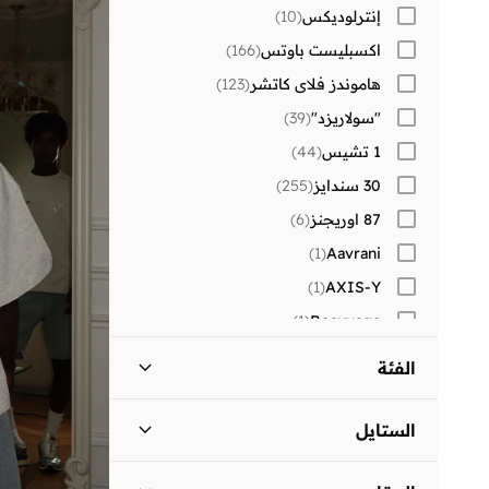
إنترلوديكس
(
10
)
اكسبليست باوتس
(
166
)
هاموندز فلاي كاتشر
(
123
)
"سولاريزد"
(
39
)
1 تشيس
(
44
)
30 سندايز
(
255
)
87 اوريجنز
(
6
)
)
1
(
Aavrani
)
1
(
AXIS-Y
)
1
(
Beauvage
)
1
(
Corus
الفئة
)
83
(
Lehar
كل الالرجال
)
15
(
)
34
(
MAH
الستايل
)
2
(
mont_blanc_brand
ملابس
)
10
(
ملابس الشوارع
(
10
)