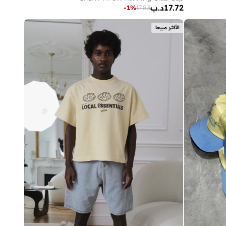
17.72
د.ب
-
1
%
17.83
الأكثر مبيعا