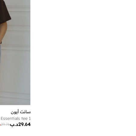
امبوريو ارماني
(
161
)
امريكان ايجل
(
10
)
انتا
(
534
)
اند هوني
(
8
)
اندر ارمر
(
344
)
انكسيخ
(
15
)
انوا
(
4
)
او في اس
(
100
)
اورورا
(
1
)
اوف ليميتس
(
1
)
اولابلكس
(
3
)
اومو كافالير
(
150
)
سانت أيون
 Essentials tee 1
اون راننج
(
96
)
29.64
د.ب
%
29.76
ايروبوستال
(
2
)