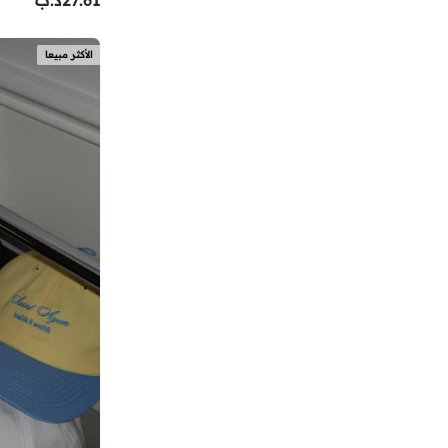
إيكولور
(
1
)
إيلي صعب
(
1
)
الأكثر مبيعا
إيليان وير
(
3
)
إيمينينت
(
180
)
اتريكس
(
8
)
اتش اند ام
(
13
)
اجمل
(
20
)
اديداس
(
1,957
)
اديداس اوريجينالز
(
395
)
ارماني اكسشينج
(
36
)
ارو
(
4
)
ازيل
(
1
)
اس بي كاركترز
(
140
)
اس في ال
(
14
)