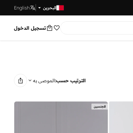
English
توصيل سريع
البحرين
تسجيل الدخول
الترتيب حسب:
الموصى به
للجنسين