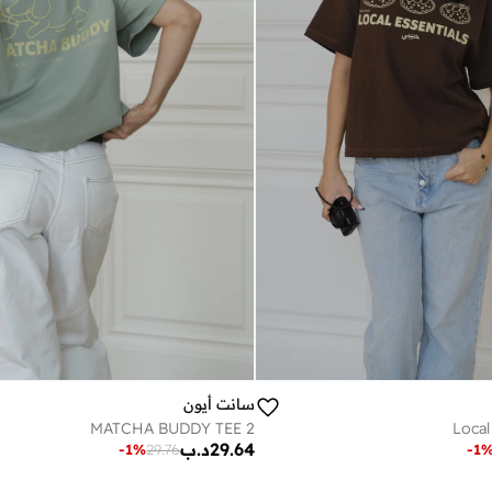
سانت أيون
MATCHA BUDDY TEE 2
Local
29.64
د.ب
-
1
%
29.76
-
1