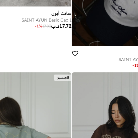
سانت أيون
SAINT AYUN Basic Cap 1
17.72
د.ب
-
1
%
17.83
SAINT AY
-
1
للجنسين