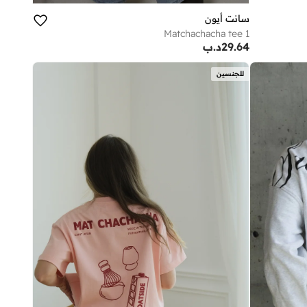
سانت أيون
Matchachacha tee 1
29.64
د.ب
للجنسين