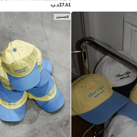
27.61
د.ب
للجنسين