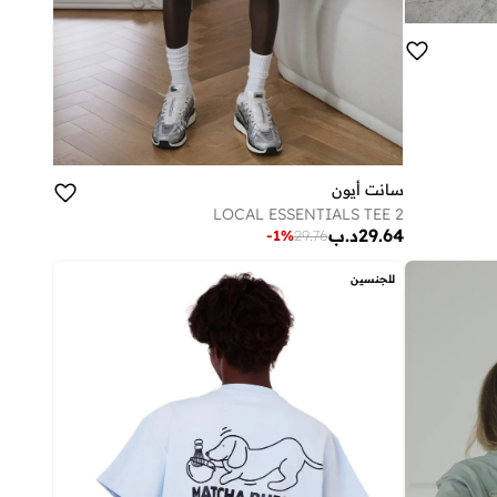
سانت أيون
LOCAL ESSENTIALS TEE 2
29.64
د.ب
-
1
%
29.76
للجنسين