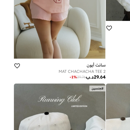
سانت أيون
MAT CHACHACHA TEE 2
29.64
د.ب
-
1
%
29.76
للجنسين