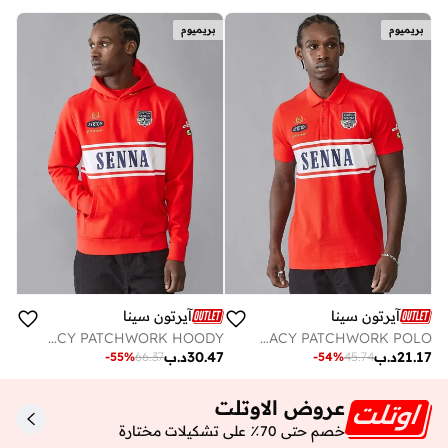
بريميوم
بريميوم
آيرتون سينا
آيرتون سينا
AS FW MENS LEGACY PATCHWORK HOODY
AS FW MENS LEGACY PATCHWORK POLO
21.17
د.ب
30.47
د.ب
-
55
%
66.37
-
54
%
45.74
عروض الاوتلت
خصم حتى 70٪ على تشكيلات مختارة