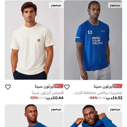
بريميوم
بريميوم
آيرتون سينا
آيرتون سينا
قميص آيرتون سينا
تيشيرت رياضي مخطط للرجال من تصميم أيرتون سينا
10.44
د.ب
16.52
د.ب
-
53
%
22.01
-
54
%
35.48
بريميوم
بريميوم