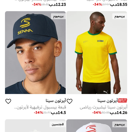
18.55
د.ب
12.23
د.ب
-
34
%
27.97
-
34
%
18.31
بريميوم
بريميوم
آيرتون سينا
آيرتون سينا
أيرتون سينا تيشيرت رياضي
قبعة بيسبول ترفيهية لأيرتون سينا F1
14.26
د.ب
14.5
د.ب
-
34
%
21.77
-
54
%
30.35
بريميوم
للجنسين