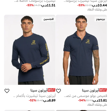
تيشيرت برسومات خاصة من أيرتون سينا، إصدار ياباني
أيرتون سينا تيشيرت برسومات
11.51
د.ب
10.44
د.ب
-
53
%
24.39
-
53
%
22.01
على وشك النفاد
بريميوم
للجنسين
آيرتون سينا
آيرتون سينا
قميص بولو موسمي من تصميم أيرتون سينا
أيرتون سينا تيشيرت بأكمام طويلة
15.81
د.ب
8.89
د.ب
-
52
%
18.43
-
54
%
33.93
على وشك النفاد