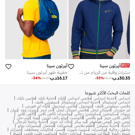
آيرتون سينا
آيرتون سينا
سترات واقية من الرياح من تصميم أيرتون سينا
حقيبة ظهر أيرتون سينا
30.35
د.ب
16.17
د.ب
-
34
%
24.39
-
55
%
66.13
كلمات البحث الأكثر شيوعا
اديداس
احذية اديداس
ملابس اديداس
نايك
احذية نايك
ملابس نايك
اديداس اوريجينالز
احذية اديداس اوريجينالز
سيفينتي فايف
ملابس سيفينتي فايف
ترينديول
ملابس ترينديول
نايك اير فورس
اير جوردان
امريكان ايجل
ملابس امريكان ايجل
اندر ارمر
روبرت وود
ريبان
ريبوك
سكيتشرز
سكيتشرز رجالي
بوكسرات كالفن كلاين
كالفن كلاين
كالفن كلاين جينز
نيو بالانس
لاكوست
بولو رالف لورين
بوما
توب مان
تومي جينز
تومي هيلفيغر
تيد بيكر
جاك اند جونز
أحذية رياضة للرجال
احذية
احذية سنيكرز
أطقم ملابس
تيشيرتات
قمصان
تيشيرتات بولو
بناطيل رجالية
بوكسرات
سويت شيرت
فست
جاكيتات ومعاطف
جينزات
شنط رياضة
نظارات شمسية
ساعات رجاليه
شباشب فليب فلوب
شنط