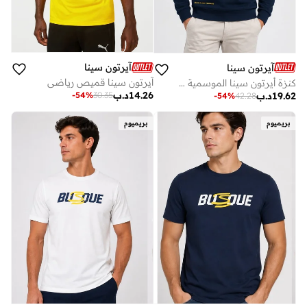
آيرتون سينا
آيرتون سينا
آيرتون سينا قميص رياضي
كنزة أيرتون سينا ​​الموسمية ذات الرقبة المستديرة
14.26
د.ب
19.62
د.ب
-
54
%
30.35
-
54
%
42.28
بريميوم
بريميوم