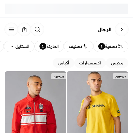
الرجال
تصفية
تصنيف
الماركة
الستايل
1
1
ملابس
اكسسوارات
أكياس
بريميوم
بريميوم