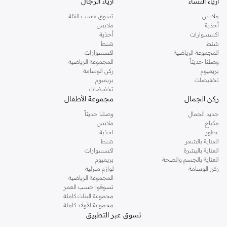
أزياء النساء
أزياء الرجال
ملابس
تسوق حسب الفئة
أحذية
ملابس
اكسسوارات
أحذية
شنط
شنط
المجموعة الرياضية
اكسسوارات
وصلنا حديثاً
المجموعة الرياضية
بريميوم
ركن الوسامة
تخفيضات
بريميوم
تخفيضات
ركن الجمال
مجموعة الأطفال
جديد الجمال
وصلنا حديثاً
مكياج
ملابس
عطور
احذية
العناية بالشعر
شنط
العناية بالبشرة
اكسسوارات
العناية بالجسم والصحة
بريميوم
ركن الوسامة
لوازم منزلية
المجموعة الرياضية
تسوقوا حسب العمر
مجموعة البنات كاملة
مجموعة الأولاد كاملة
تسوق عبر التطبيق