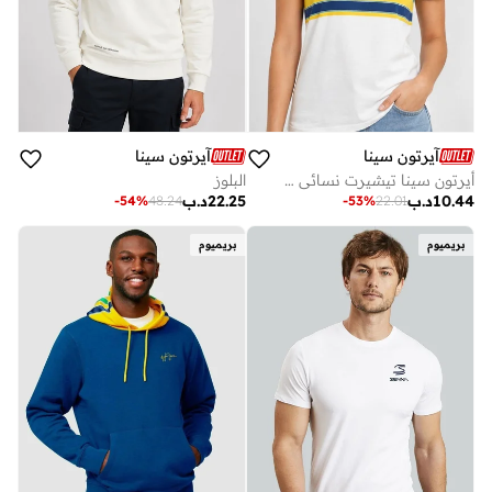
آيرتون سينا
آيرتون سينا
أيرتون سينا تيشيرت نسائي مخطط بخوذة
البلوز
10.44
د.ب
22.25
د.ب
-
54
%
48.24
-
53
%
22.01
بريميوم
بريميوم