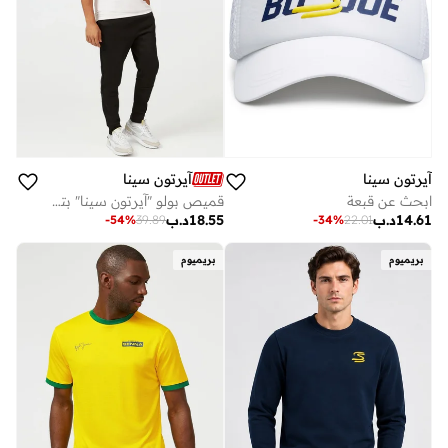
آيرتون سينا
آيرتون سينا
ابحث عن قبعة
قميص بولو "آيرتون سينا" بتصميم الخطوط على الخوذة
14.61
د.ب
18.55
د.ب
-
54
%
39.89
-
34
%
22.01
بريميوم
بريميوم