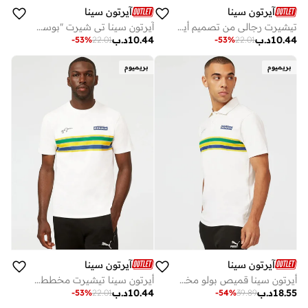
آيرتون سينا
آيرتون سينا
تيشيرت رجالي من تصميم أيرتون سينا ​​بعنوان "بوسك"
آيرتون سينا تي شيرت "بوسكي" (Busque)
10.44
د.ب
10.44
د.ب
-
53
%
22.01
-
53
%
22.01
بريميوم
بريميوم
آيرتون سينا
آيرتون سينا
أيرتون سينا قميص بولو مخطط بالخوذة
أيرتون سينا تيشيرت مخطط بخوذة
18.55
د.ب
10.44
د.ب
-
53
%
22.01
-
54
%
39.89