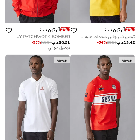
آيرتون سينا
آيرتون سينا
تيشيرت رجالي مخطط عليه صورة أيرتون سينا
AS FW MENS LEGACY PATCHWORK BOMBER
13.42
د.ب
50.51
د.ب
-
55
%
110.84
-
54
%
28.56
توصيل مجاني
بريميوم
بريميوم