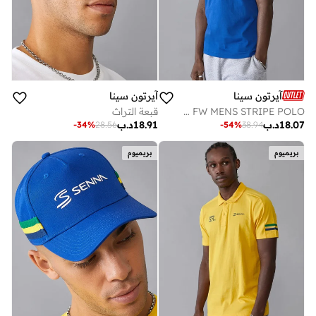
آيرتون سينا
آيرتون سينا
AS FW MENS STRIPE POLO
قبعة التراث
18.07
د.ب
18.91
د.ب
-
34
%
28.56
-
54
%
38.94
بريميوم
بريميوم