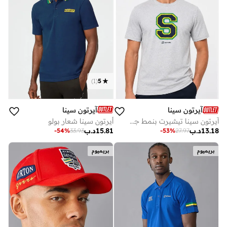
)
1
(
5
آيرتون سينا
آيرتون سينا
أيرتون سينا شعار بولو
آيرتون سينا تيشيرت بنمط جامعي
15.81
د.ب
13.18
د.ب
-
54
%
33.93
-
53
%
27.97
بريميوم
بريميوم