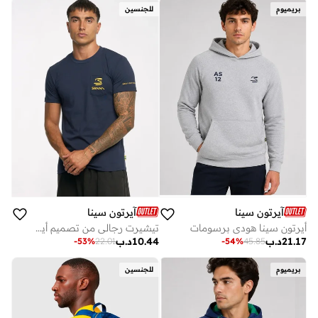
بريميوم
للجنسين
آيرتون سينا
آيرتون سينا
أيرتون سينا هودي برسومات
تيشيرت رجالي من تصميم أيرتون سينا، إصدار الإرث، مزود بجيب
21.17
د.ب
10.44
د.ب
-
53
%
22.01
-
54
%
45.85
بريميوم
للجنسين