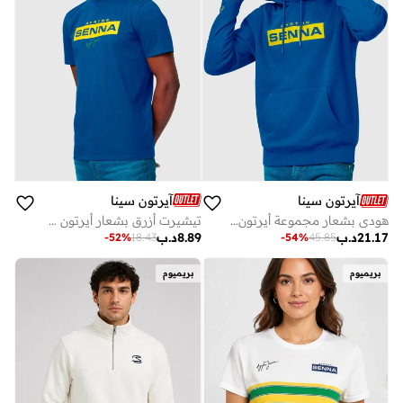
آيرتون سينا
آيرتون سينا
تيشيرت أزرق بشعار أيرتون سينا
هودي بشعار مجموعة أيرتون سينا
8.89
د.ب
21.17
د.ب
-
52
%
18.43
-
54
%
45.85
بريميوم
بريميوم