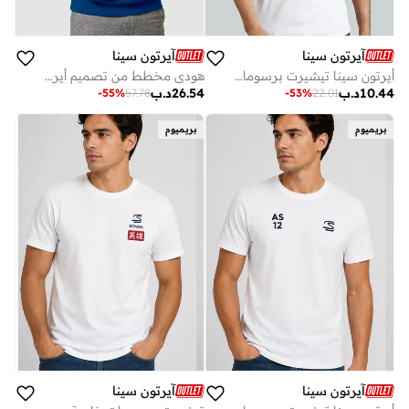
آيرتون سينا
آيرتون سينا
أيرتون سينا تيشيرت برسومات موناكو، إصدار خاص
هودي مخطط من تصميم أيرتون سينا
10.44
د.ب
26.54
د.ب
-
55
%
57.78
-
53
%
22.01
بريميوم
بريميوم
آيرتون سينا
آيرتون سينا