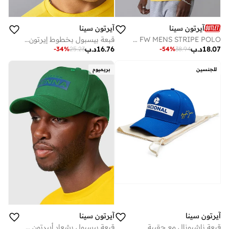
آيرتون سينا
آيرتون سينا
قبعة بيسبول بخطوط إيرتون سينا لفورمولا 1
AS FW MENS STRIPE POLO
16.76
د.ب
18.07
د.ب
-
34
%
25.23
-
54
%
38.94
للجنسين
بريميوم
آيرتون سينا
آيرتون سينا
قبعة ناشيونال مع حقيبة
قبعة بيسبول بشعار أييرتون سينا