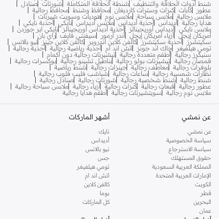
شنط أدوات الحلاقة والتنظيف
شنطة الحلاقة المتكاملة
شورتات
صنادل
عطور
كابات
كنزات وسترات كارديغان
محافظ وشنط
محافظ رجالية
ملابس رجالية
ملابس سباحة
ملابس نوم
هوديات وسويت شيرتات
هدايا رجالية
أديداس
أحذية أديداس
ملابس أديداس
نايكي
أحذبة نايكي
ملابس نايكي
أديداس أوريجينالز
أحذية أديداس أوريجينالز
نايكي اير جوردن
أمريكان إيجل
أزياء أمريكان إيجل
أندر آرمور
سيفنتي فايف
راي بان
سكيتشرز
أحذية سكيتشرز
كالفن كلاين اندروير
كالفن كلاين جينز
نيو بالانس
تومي هيلفيغر
جاك اند جونز
اتش اند ام
أحذية رياضية رجالية
أحذية رجالية
سنيكرز رجالية
أطقم متعددة رجالية
تيشيرتات رجالية دون أكمام
قمصان رجالية
تيشيرتات بولو رجالية
بناطيل تشينو رجالية
بوكسرات رجالية
بلوفرات رجالية
معاطف رجالية
جينزات رجالية
شنط رياضية
نظارات شمسية رجالية
ساعات رجالية
شباشب فليب فلوب رجالية
شنط رجالية
شنط شخصية رجالية
شورتات رجالية
صنادل رجالية
عطور رجالية
قبعات رجالية
كنزات رجالية
أزياء رجالية
ملابس سباحة رجالية
ملابس نوم رجالية
سويتشيرتات رجالية
أطقم هدايا رجالية
عن نمشي
أشهر الماركات
عن نمشي
نايك
سياسة الخصوصية
أديداس
سياسة الاسترجاع
نيو بالانس
حقوق المستهلك
جس
المملكة العربية السعودية
تومي هيلفيغر
الإمارات العربية المتحدة
اتش اند ام
الكويت
كالفن كلاين
قطر
بوما
البحرين
كل الماركات
عمان