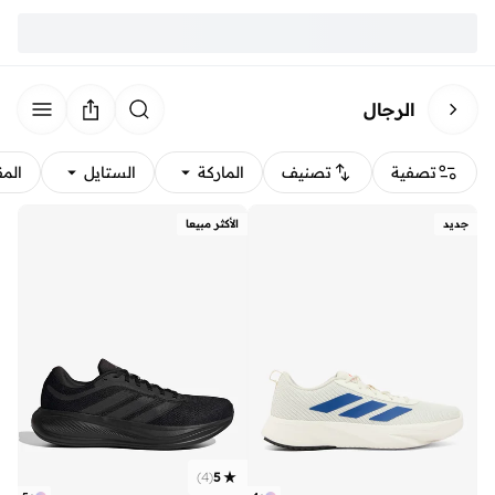
الرجال
تصفية
تصنيف
الماركة
الستايل
الم
جديد
الأكثر مبيعا
)
4
(
5