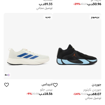
30.96
د.ب
89.35
د.ب
-
29
%
43.26
توصيل مجاني
بريميوم
جديد
4
+
اديداس
جوردن
بيس جلو
جوردن تايتوم
18.56
د.ب
-
9
%
20.38
68.07
د.ب
-
14
%
79.02
توصيل مجاني