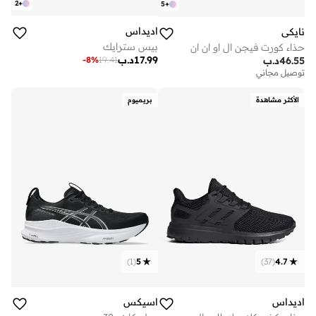
2
+
5
+
اديداس
نايكي
بيس سترايك
حذاء كورت فيجن ال او ان ان
17.99
د.ب
-
8
%
19.41
46.55
د.ب
توصيل مجاني
الأكثر مشاهدة
بريميوم
)
1
(
5
)
37
(
4.7
اديداس
اسيكس