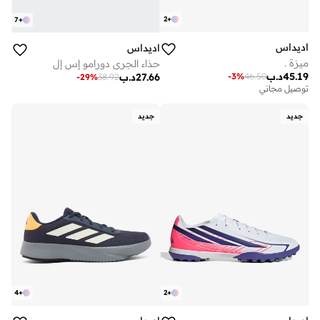
2
+
7
+
اديداس
اديداس
ميزة .
حذاء الجري دورامو إس إل
45.19
د.ب
-
3
%
46.50
27.66
د.ب
-
29
%
38.92
توصيل مجاني
جديد
جديد
4
+
2
+