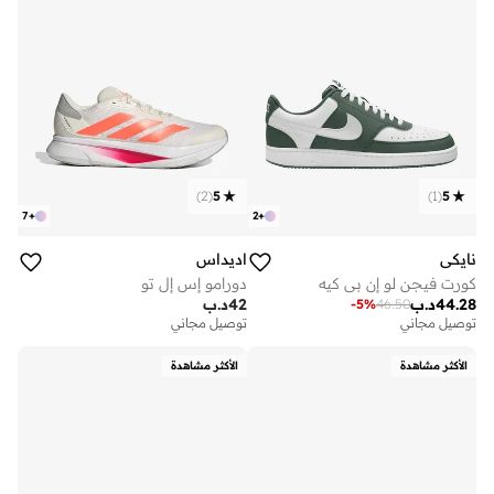
)
2
(
5
)
1
(
5
7
+
2
+
نايكي
اديداس
كورت فيجن لو إن بي كيه
دورامو إس إل تو
44.28
د.ب
42
د.ب
-
5
%
46.50
توصيل مجاني
توصيل مجاني
الأكثر مشاهدة
الأكثر مشاهدة