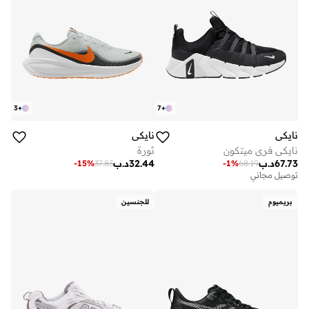
3
+
7
+
نايكي
نايكي
نايكي فري ميتكون
ثورة
67.73
د.ب
32.44
د.ب
-
15
%
37.83
-
1
%
68.19
توصيل مجاني
بريميوم
للجنسين