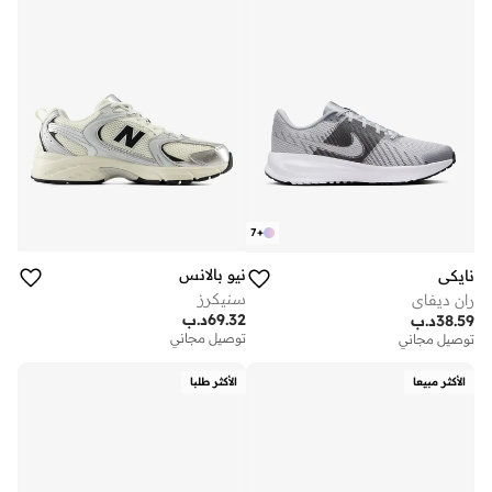
7
+
نيو بالانس
نايكي
سنيكرز
ران ديفاي
69.32
د.ب
38.59
د.ب
توصيل مجاني
توصيل مجاني
الأكثر مبيعا
الأكثر طلبا