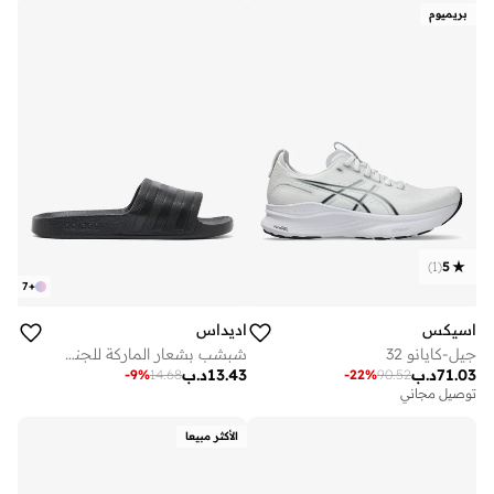
بريميوم
)
1
(
5
7
+
اسيكس
اديداس
جيل-كايانو 32
شبشب بشعار الماركة للجنسين
71.03
د.ب
13.43
د.ب
-
9
%
14.68
-
22
%
90.52
توصيل مجاني
الأكثر مبيعا