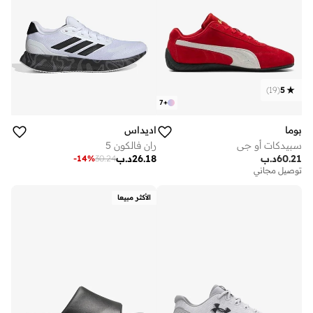
)
19
(
5
7
+
بوما
اديداس
سبيدكات أو جي
ران فالكون 5
60.21
د.ب
26.18
د.ب
-
14
%
30.24
توصيل مجاني
الأكثر مبيعا