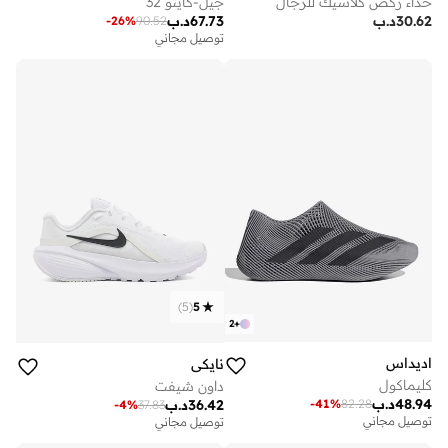
حذاء ركض كلاسيك للرجال
جيل-كاينو 32
30.62
د.ب
67.73
د.ب
-
26
%
90.52
توصيل مجاني
)
5
(
5
2
+
اديداس
نايكي
كليماكول
داون شيفت
48.94
د.ب
-
41
%
82.28
36.42
د.ب
-
4
%
37.83
توصيل مجاني
توصيل مجاني