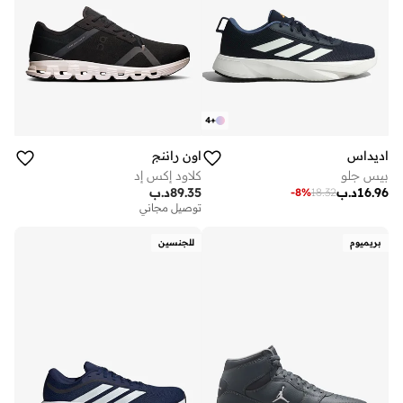
4
+
اديداس
اون راننج
بيس جلو
كلاود إكس إد
16.96
د.ب
89.35
د.ب
-
8
%
18.32
توصيل مجاني
بريميوم
للجنسين