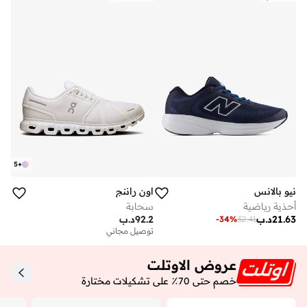
5
+
نيو بالانس
اون راننج
أحذية رياضية
سحابة
21.63
د.ب
92.2
د.ب
-
34
%
32.41
توصيل مجاني
عروض الاوتلت
خصم حتى 70٪ على تشكيلات مختارة