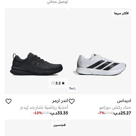
توصيل مجاني
الأكثر مبيعا
)
9
(
3.2
7
+
اديداس
اندر ارمر
حذاء ركض دورامو
أحذية رياضية تشارجد إيدج
25.27
د.ب
33.35
د.ب
-
12
%
37.83
-
7
%
27.00
للجنسين