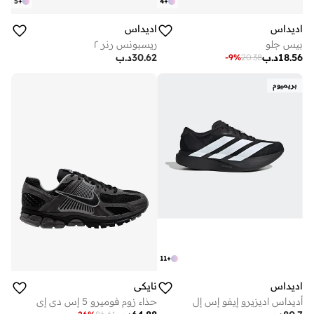
5
+
4
+
اديداس
اديداس
بيس جلو
ريسبونس رنر ٢
18.56
د.ب
30.62
د.ب
-
9
%
20.38
بريميوم
11
+
اديداس
نايكي
أديداس اديزيرو إيفو إس إل
حذاء زوم فوميرو 5 إس دي إي