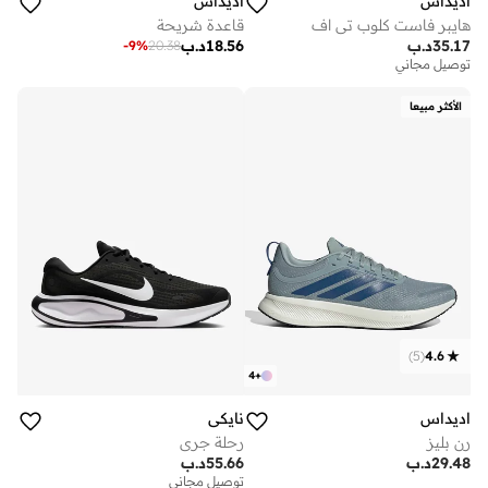
اديداس
اديداس
هايبر فاست كلوب تي اف
قاعدة شريحة
35.17
د.ب
18.56
د.ب
-
9
%
20.38
توصيل مجاني
الأكثر مبيعا
)
5
(
4.6
4
+
اديداس
نايكي
رن بليز
رحلة جري
29.48
د.ب
55.66
د.ب
توصيل مجاني