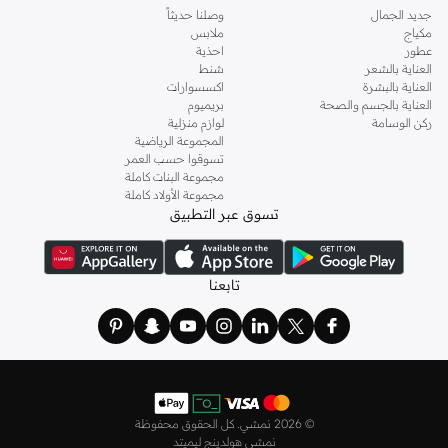
جديد الجمال
وصلنا حديثاً
مكياج
ملابس
عطور
احذية
العناية بالشعر
شنط
العناية بالبشرة
اكسسوارات
العناية بالجسم والصحة
بريميوم
ركن الوسامة
لوازم منزلية
المجموعة الرياضية
تسوقوا حسب العمر
مجموعة البنات كاملة
مجموعة الأولاد كاملة
تسوق عبر التطبيق
تابعنا
©
2026 نمشي. كل الحقوق محفوظة
نمشي هولدينج ليميتد