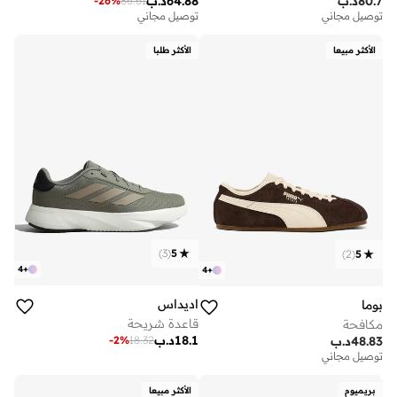
80.7
د.ب
64.88
د.ب
-
26
%
86.61
توصيل مجاني
توصيل مجاني
الأكثر مبيعا
الأكثر طلبا
)
3
(
5
)
2
(
5
4
+
4
+
اديداس
بوما
قاعدة شريحة
مكافحة
18.1
د.ب
-
2
%
18.32
48.83
د.ب
توصيل مجاني
بريميوم
الأكثر مبيعا