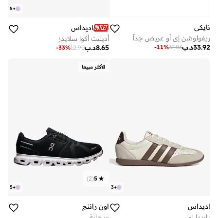
5
+
نايكي
اديداس
ريفولوشن إي أو عريض جداً
أديليت أكوا سلايدز
33.92
د.ب
-
11
%
37.83
8.65
د.ب
-
33
%
12.90
الأكثر مبيعا
)
2
(
5
5
+
3
+
اديداس
اون راننج
باريدا لو
سحابة