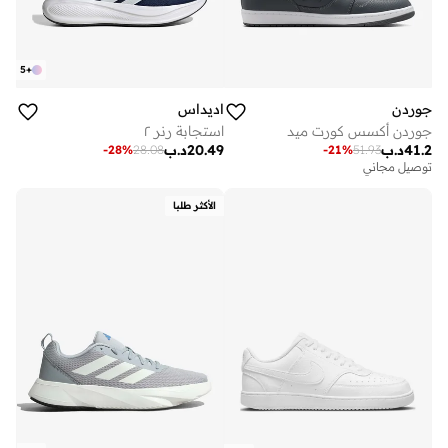
5
+
جوردن
اديداس
جوردن أكسس كورت ميد
استجابة رنر ٢
41.2
د.ب
20.49
د.ب
-
28
%
28.08
-
21
%
51.93
توصيل مجاني
الأكثر طلبا