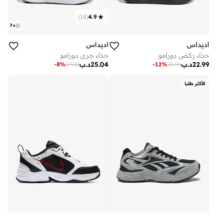
)
14
(
4.9
7
+
اديداس
اديداس
حذاء ركض دورامو
حذاء جري دورامو
22.99
د.ب
25.04
د.ب
-
8
%
27.00
-
12
%
25.91
الأكثر طلبا