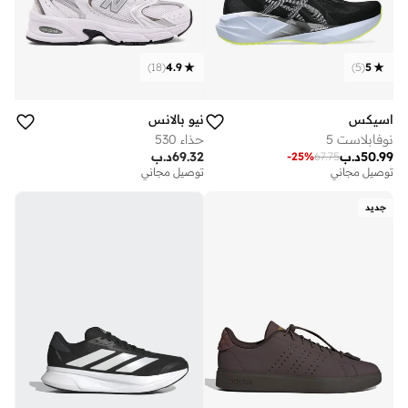
)
18
(
4.9
)
5
(
5
اسيكس
نيو بالانس
نوفابلاست 5
حذاء 530
50.99
د.ب
69.32
د.ب
-
25
%
67.75
توصيل مجاني
توصيل مجاني
جديد