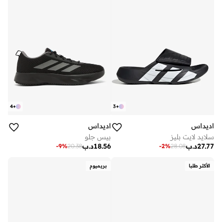
4
+
3
+
اديداس
اديداس
سلايد لايت بليز
بيس جلو
27.77
د.ب
18.56
د.ب
-
9
%
20.38
-
2
%
28.08
الأكثر طلبا
بريميوم