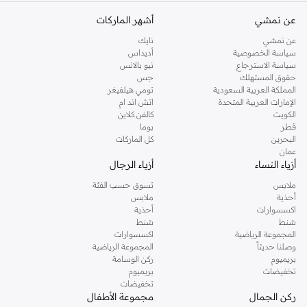
عن نمشي
أشهر الماركات
عن نمشي
نايك
سياسة الخصوصية
أديداس
سياسة الاسترجاع
نيو بالانس
حقوق المستهلك
جس
المملكة العربية السعودية
تومي هيلفيغر
الإمارات العربية المتحدة
اتش اند ام
الكويت
كالفن كلاين
قطر
بوما
البحرين
كل الماركات
عمان
أزياء النساء
أزياء الرجال
ملابس
تسوق حسب الفئة
أحذية
ملابس
اكسسوارات
أحذية
شنط
شنط
المجموعة الرياضية
اكسسوارات
وصلنا حديثاً
المجموعة الرياضية
بريميوم
ركن الوسامة
تخفيضات
بريميوم
تخفيضات
ركن الجمال
مجموعة الأطفال