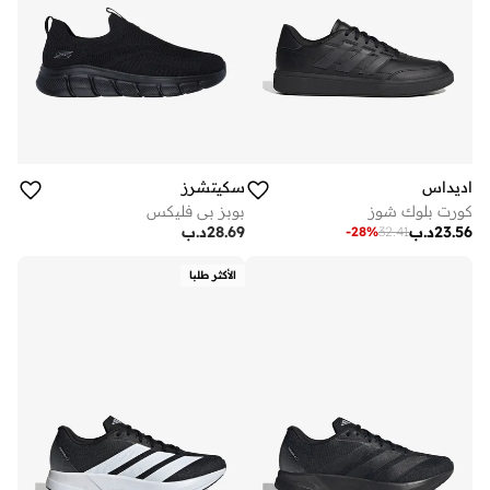
اديداس
سكيتشرز
كورت بلوك شوز
بوبز بي فليكس
23.56
د.ب
28.69
د.ب
-
28
%
32.41
الأكثر طلبا