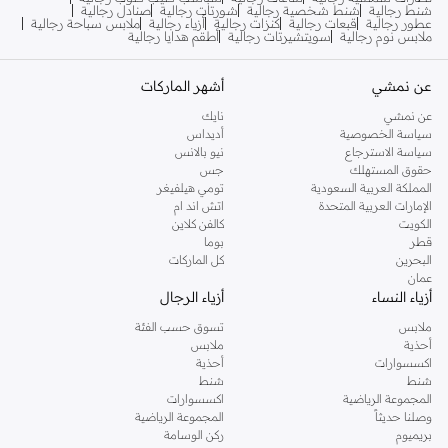
شنط رجالية
شنط شخصية رجالية
شورتات رجالية
صنادل رجالية
عطور رجالية
قبعات رجالية
كنزات رجالية
أزياء رجالية
ملابس سباحة رجالية
ملابس نوم رجالية
سويتشيرتات رجالية
أطقم هدايا رجالية
عن نمشي
أشهر الماركات
عن نمشي
نايك
سياسة الخصوصية
أديداس
سياسة الاسترجاع
نيو بالانس
حقوق المستهلك
جس
المملكة العربية السعودية
تومي هيلفيغر
الإمارات العربية المتحدة
اتش اند ام
الكويت
كالفن كلاين
قطر
بوما
البحرين
كل الماركات
عمان
أزياء النساء
أزياء الرجال
ملابس
تسوق حسب الفئة
أحذية
ملابس
اكسسوارات
أحذية
شنط
شنط
المجموعة الرياضية
اكسسوارات
وصلنا حديثاً
المجموعة الرياضية
بريميوم
ركن الوسامة