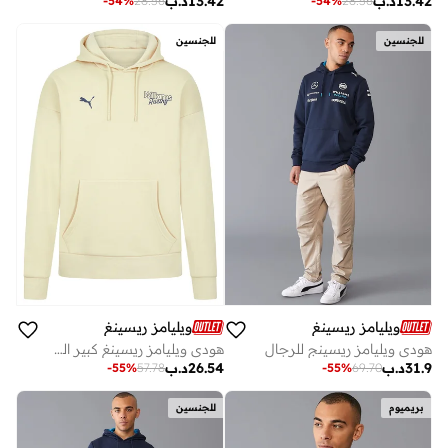
13.42
د.ب
13.42
د.ب
-
54
%
28.56
-
54
%
28.56
للجنسين
للجنسين
ويليامز ريسينغ
ويليامز ريسينغ
هودي ويليامز ريسينج للرجال
هودي ويليامز ريسينغ كبير الحجم
31.9
د.ب
26.54
د.ب
-
55
%
57.78
-
55
%
69.70
بريميوم
للجنسين