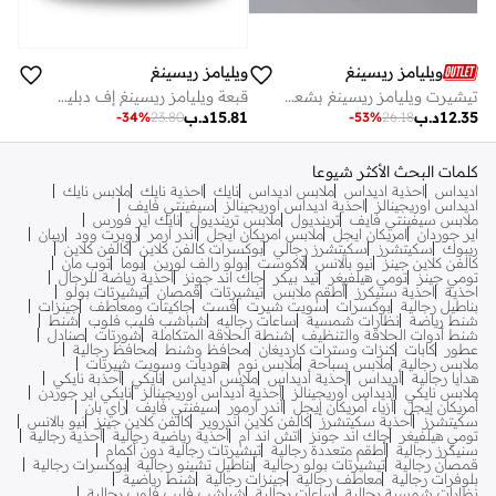
ويليامز ريسينغ
ويليامز ريسينغ
تيشيرت ويليامز ريسينغ بشعار رجالي
قبعة ويليامز ريسينغ إف دبليو تراكير
12.35
د.ب
15.81
د.ب
-
34
%
23.80
-
53
%
26.18
كلمات البحث الأكثر شيوعا
اديداس
احذية اديداس
ملابس اديداس
نايك
احذية نايك
ملابس نايك
اديداس اوريجينالز
احذية اديداس اوريجينالز
سيفينتي فايف
ملابس سيفينتي فايف
ترينديول
ملابس ترينديول
نايك اير فورس
اير جوردان
امريكان ايجل
ملابس امريكان ايجل
اندر ارمر
روبرت وود
ريبان
ريبوك
سكيتشرز
سكيتشرز رجالي
بوكسرات كالفن كلاين
كالفن كلاين
كالفن كلاين جينز
نيو بالانس
لاكوست
بولو رالف لورين
بوما
توب مان
تومي جينز
تومي هيلفيغر
تيد بيكر
جاك اند جونز
أحذية رياضة للرجال
احذية
احذية سنيكرز
أطقم ملابس
تيشيرتات
قمصان
تيشيرتات بولو
بناطيل رجالية
بوكسرات
سويت شيرت
فست
جاكيتات ومعاطف
جينزات
شنط رياضة
نظارات شمسية
ساعات رجاليه
شباشب فليب فلوب
شنط
شنط أدوات الحلاقة والتنظيف
شنطة الحلاقة المتكاملة
شورتات
صنادل
عطور
كابات
كنزات وسترات كارديغان
محافظ وشنط
محافظ رجالية
ملابس رجالية
ملابس سباحة
ملابس نوم
هوديات وسويت شيرتات
هدايا رجالية
أديداس
أحذية أديداس
ملابس أديداس
نايكي
أحذبة نايكي
ملابس نايكي
أديداس أوريجينالز
أحذية أديداس أوريجينالز
نايكي اير جوردن
أمريكان إيجل
أزياء أمريكان إيجل
أندر آرمور
سيفنتي فايف
راي بان
سكيتشرز
أحذية سكيتشرز
كالفن كلاين اندروير
كالفن كلاين جينز
نيو بالانس
تومي هيلفيغر
جاك اند جونز
اتش اند ام
أحذية رياضية رجالية
أحذية رجالية
سنيكرز رجالية
أطقم متعددة رجالية
تيشيرتات رجالية دون أكمام
قمصان رجالية
تيشيرتات بولو رجالية
بناطيل تشينو رجالية
بوكسرات رجالية
بلوفرات رجالية
معاطف رجالية
جينزات رجالية
شنط رياضية
نظارات شمسية رجالية
ساعات رجالية
شباشب فليب فلوب رجالية