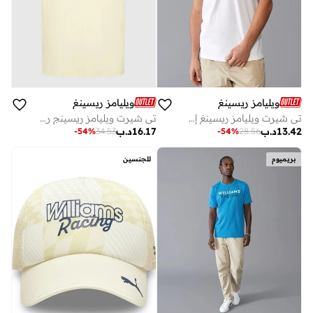
ويليامز ريسينغ
ويليامز ريسينغ
تي شيرت ويليامز ريسينغ إف دبليو ليجاسي للرجال
تي شيرت ويليامز ريسينج رجالي واسع
13.42
د.ب
16.17
د.ب
-
54
%
34.53
-
54
%
28.56
بريميوم
للجنسين