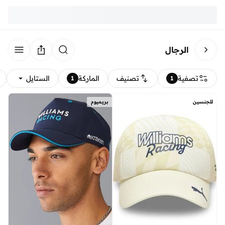
الرجال
تصفية
تصنيف
الماركة
الستايل
1
1
للجنسين
بريميوم