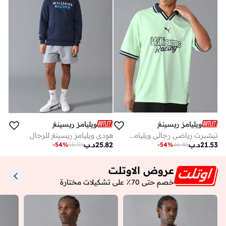
ويليامز ريسينغ
ويليامز ريسينغ
تيشيرت رياضي رجالي ويليامز ريسينج
هودي ويليامز ريسينغ للرجال
21.53
د.ب
25.82
د.ب
-
54
%
55.99
-
54
%
46.45
عروض الاوتلت
خصم حتى 70٪ على تشكيلات مختارة