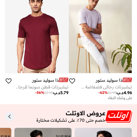
ذا سوليد ستور
ذا سوليد ستور
تيشيرتات رجالي فضفاضة سادة من ذا سولد ستور
تيشيرتات قطن سوبما للرجال والأولاد من ذا سولد ستور
4.96
د.ب
5.79
د.ب
-
56
%
12.95
-
62
%
12.95
على وشك النفاد
عروض الاوتلت
خصم حتى 70٪ على تشكيلات مختارة