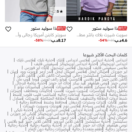
)
2
(
5
ذا سوليد ستور
ذا سوليد ستور
سويت شيرت بلاك بانثر مطبوع مقاس كبير بأكمام كاملة للرجال والأولاد من ذا سوليد ستور
سويتر كابتن أمريكا رجالي وأولادي قطن % من سولد ستور
4.6
د.ب
8.17
د.ب
-
58
%
19.03
-
54
%
9.85
كلمات البحث الأكثر شيوعا
اديداس
احذية اديداس
ملابس اديداس
نايك
احذية نايك
ملابس نايك
اديداس اوريجينالز
احذية اديداس اوريجينالز
سيفينتي فايف
ملابس سيفينتي فايف
ترينديول
ملابس ترينديول
نايك اير فورس
اير جوردان
امريكان ايجل
ملابس امريكان ايجل
اندر ارمر
روبرت وود
ريبان
ريبوك
سكيتشرز
سكيتشرز رجالي
بوكسرات كالفن كلاين
كالفن كلاين
كالفن كلاين جينز
نيو بالانس
لاكوست
بولو رالف لورين
بوما
توب مان
تومي جينز
تومي هيلفيغر
تيد بيكر
جاك اند جونز
أحذية رياضة للرجال
احذية
احذية سنيكرز
أطقم ملابس
تيشيرتات
قمصان
تيشيرتات بولو
بناطيل رجالية
بوكسرات
سويت شيرت
فست
جاكيتات ومعاطف
جينزات
شنط رياضة
نظارات شمسية
ساعات رجاليه
شباشب فليب فلوب
شنط
شنط أدوات الحلاقة والتنظيف
شنطة الحلاقة المتكاملة
شورتات
صنادل
عطور
كابات
كنزات وسترات كارديغان
محافظ وشنط
محافظ رجالية
ملابس رجالية
ملابس سباحة
ملابس نوم
هوديات وسويت شيرتات
هدايا رجالية
أديداس
أحذية أديداس
ملابس أديداس
نايكي
أحذبة نايكي
ملابس نايكي
أديداس أوريجينالز
أحذية أديداس أوريجينالز
نايكي اير جوردن
أمريكان إيجل
أزياء أمريكان إيجل
أندر آرمور
سيفنتي فايف
راي بان
سكيتشرز
أحذية سكيتشرز
كالفن كلاين اندروير
كالفن كلاين جينز
نيو بالانس
تومي هيلفيغر
جاك اند جونز
اتش اند ام
أحذية رياضية رجالية
أحذية رجالية
سنيكرز رجالية
أطقم متعددة رجالية
تيشيرتات رجالية دون أكمام