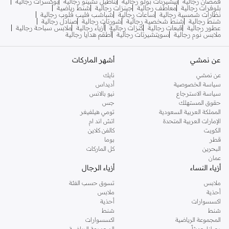
قمصان رجالية
تيشيرتات بولو رجالية
بناطيل تشينو رجالية
بوكسرات رجالية
بلوفرات رجالية
معاطف رجالية
جينزات رجالية
شنط رياضية
نظارات شمسية رجالية
ساعات رجالية
شباشب فليب فلوب رجالية
شنط رجالية
شنط شخصية رجالية
شورتات رجالية
صنادل رجالية
عطور رجالية
قبعات رجالية
كنزات رجالية
أزياء رجالية
ملابس سباحة رجالية
ملابس نوم رجالية
سويتشيرتات رجالية
أطقم هدايا رجالية
عن نمشي
أشهر الماركات
عن نمشي
نايك
سياسة الخصوصية
أديداس
سياسة الاسترجاع
نيو بالانس
حقوق المستهلك
جس
المملكة العربية السعودية
تومي هيلفيغر
الإمارات العربية المتحدة
اتش اند ام
الكويت
كالفن كلاين
قطر
بوما
البحرين
كل الماركات
عمان
أزياء النساء
أزياء الرجال
ملابس
تسوق حسب الفئة
أحذية
ملابس
اكسسوارات
أحذية
شنط
شنط
المجموعة الرياضية
اكسسوارات
وصلنا حديثاً
المجموعة الرياضية