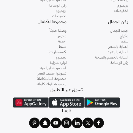
بريميوم
ركن الوسامة
تخفيضات
بريميوم
تخفيضات
ركن الجمال
مجموعة الأطفال
جديد الجمال
وصلنا حديثاً
مكياج
ملابس
عطور
احذية
العناية بالشعر
شنط
العناية بالبشرة
اكسسوارات
العناية بالجسم والصحة
بريميوم
ركن الوسامة
لوازم منزلية
المجموعة الرياضية
تسوقوا حسب العمر
مجموعة البنات كاملة
مجموعة الأولاد كاملة
تسوق عبر التطبيق
تابعنا