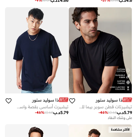
4.6
د.ب
14.66
د.ب
-
9
%
16.07
-
57
%
10.68
ذا سوليد ستور
ذا سوليد ستور
تيشيرتات قطن سوبر بيما للرجال والأولاد من ذا سوليد ستور
تيشيرت أساسي بقصة واسعة وأكمام نصفية ورقبة دائرية للرجال والأولاد من ذا سوليد ستور
5.79
د.ب
5.79
د.ب
-
46
%
10.68
-
46
%
10.68
على وشك النفاد
الأكثر مشاهدة