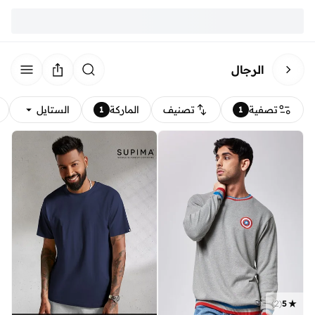
الرجال
تصفية
تصنيف
الماركة
الستايل
1
1
)
2
(
5