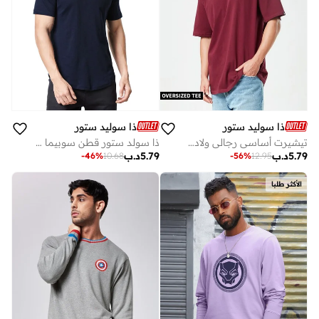
ذا سوليد ستور
ذا سوليد ستور
تيشيرت أساسي رجالي ولادي لون عنابي
ذا سولد ستور قطن سوبيما أزرق داكن للرجال والأولاد
5.79
د.ب
5.79
د.ب
-
46
%
10.68
-
56
%
12.95
الأكثر طلبا