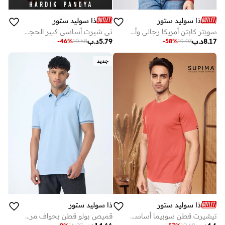
ذا سوليد ستور
ذا سوليد ستور
سويتر كابتن أمريكا رجالي وأولادي قطن % من سولد ستور
تي شيرت أساسي كبير الحجم للرجال والأولاد بياقة دائرية ونصف كم
8.17
د.ب
5.79
د.ب
-
46
%
10.68
-
58
%
19.03
جديد
ذا سوليد ستور
ذا سوليد ستور
تيشيرت قطن سوبيما أساسي للرجال والأولاد من ذا سوليد ستور
قميص بولو قطن بحواف مربعات