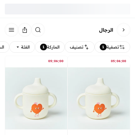
الرجال
تصفية
تصنيف
الماركة
الفئة
ال
1
1
:
:
:
:
05
06
00
05
06
00