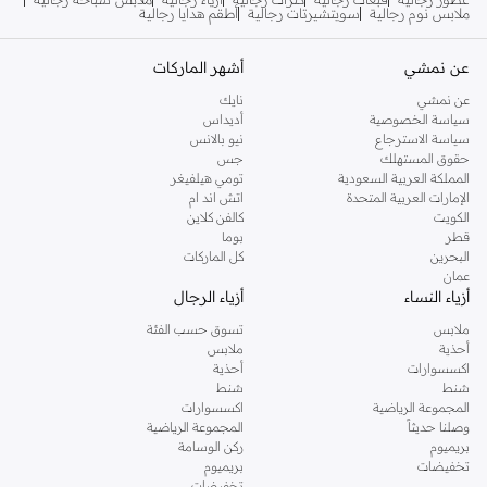
ملابس نوم رجالية
سويتشيرتات رجالية
أطقم هدايا رجالية
عن نمشي
أشهر الماركات
عن نمشي
نايك
سياسة الخصوصية
أديداس
سياسة الاسترجاع
نيو بالانس
حقوق المستهلك
جس
المملكة العربية السعودية
تومي هيلفيغر
الإمارات العربية المتحدة
اتش اند ام
الكويت
كالفن كلاين
قطر
بوما
البحرين
كل الماركات
عمان
أزياء النساء
أزياء الرجال
ملابس
تسوق حسب الفئة
أحذية
ملابس
اكسسوارات
أحذية
شنط
شنط
المجموعة الرياضية
اكسسوارات
وصلنا حديثاً
المجموعة الرياضية
بريميوم
ركن الوسامة
تخفيضات
بريميوم
تخفيضات