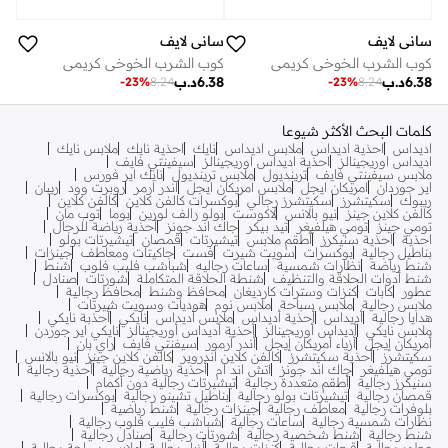
ساني لايف
ساني لايف
كوب الشرب الخوخي كريمي
كوب الشرب الخوخي كريمي
6.38
د.ب
6.38
د.ب
-
23
%
8.24
-
23
%
8.24
كلمات البحث الأكثر شيوعا
اديداس
احذية اديداس
ملابس اديداس
نايك
احذية نايك
ملابس نايك
اديداس اوريجينالز
احذية اديداس اوريجينالز
سيفينتي فايف
ملابس سيفينتي فايف
ترينديول
ملابس ترينديول
نايك اير فورس
اير جوردان
امريكان ايجل
ملابس امريكان ايجل
اندر ارمر
روبرت وود
ريبان
ريبوك
سكيتشرز
سكيتشرز رجالي
بوكسرات كالفن كلاين
كالفن كلاين
كالفن كلاين جينز
نيو بالانس
لاكوست
بولو رالف لورين
بوما
توب مان
تومي جينز
تومي هيلفيغر
تيد بيكر
جاك اند جونز
أحذية رياضة للرجال
احذية
احذية سنيكرز
أطقم ملابس
تيشيرتات
قمصان
تيشيرتات بولو
بناطيل رجالية
بوكسرات
سويت شيرت
فست
جاكيتات ومعاطف
جينزات
شنط رياضة
نظارات شمسية
ساعات رجاليه
شباشب فليب فلوب
شنط
شنط أدوات الحلاقة والتنظيف
شنطة الحلاقة المتكاملة
شورتات
صنادل
عطور
كابات
كنزات وسترات كارديغان
محافظ وشنط
محافظ رجالية
ملابس رجالية
ملابس سباحة
ملابس نوم
هوديات وسويت شيرتات
هدايا رجالية
أديداس
أحذية أديداس
ملابس أديداس
نايكي
أحذبة نايكي
ملابس نايكي
أديداس أوريجينالز
أحذية أديداس أوريجينالز
نايكي اير جوردن
أمريكان إيجل
أزياء أمريكان إيجل
أندر آرمور
سيفنتي فايف
راي بان
سكيتشرز
أحذية سكيتشرز
كالفن كلاين اندروير
كالفن كلاين جينز
نيو بالانس
تومي هيلفيغر
جاك اند جونز
اتش اند ام
أحذية رياضية رجالية
أحذية رجالية
سنيكرز رجالية
أطقم متعددة رجالية
تيشيرتات رجالية دون أكمام
قمصان رجالية
تيشيرتات بولو رجالية
بناطيل تشينو رجالية
بوكسرات رجالية
بلوفرات رجالية
معاطف رجالية
جينزات رجالية
شنط رياضية
نظارات شمسية رجالية
ساعات رجالية
شباشب فليب فلوب رجالية
شنط رجالية
شنط شخصية رجالية
شورتات رجالية
صنادل رجالية
عطور رجالية
قبعات رجالية
كنزات رجالية
أزياء رجالية
ملابس سباحة رجالية