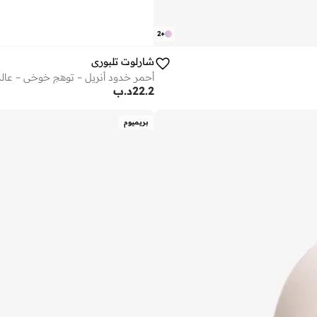
2
+
شارلوت تلبوري
أحمر خدود أنريل – توهج خوخي – عال
22.2
د.ب
بريميوم