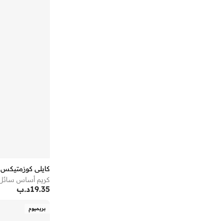
لوتي
(
7
)
لوريال باريس
(
24
)
ماد بيوتي
(
1
)
ماك كوزمتيكس
(
112
)
ماكس فاكتور
(
7
)
مسكماي
(
2
)
ميبيلين نيويورك
(
39
)
ميك اب فور ايفر
(
127
)
ميلاني
(
44
)
نوت
(
38
)
نيكس مكياج المحترفين
(
69
)
كايلي كوزمتيكس
وايكون
(
48
)
كريم أساس سائل ل
ويت اند وايلد
(
75
)
19.35
د.ب
بريميوم