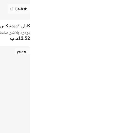
ريفلوشن
(
70
)
)
211
(
4.8
ريفلون
(
1
)
ريل تكنيكس
(
1
)
كايلي كوزمتيكس
زيسي
(
67
)
بودرة بلاشر مضغوطة- 336- 
سكايندور
(
10
)
12.52
د.ب
سويس بيوتي
(
11
)
بريميوم
سيجما بيوتي
(
14
)
سييلا بيوتي
(
3
)
شارلوت تلبوري
(
111
)
شوجر كوزماتيكس
(
19
)
شيجلام
(
44
)
صانع المتاعب
(
95
)
صنع
(
1
)
غارنييه
(
3
)
فايزارت
(
53
)