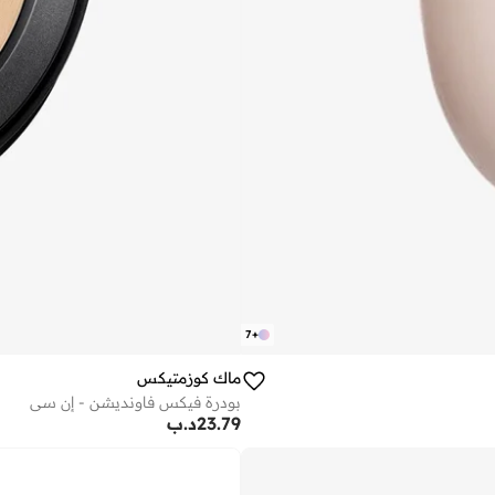
7
+
ماك كوزمتيكس
بودرة فيكس فاونديشن - إن سي
23.79
د.ب