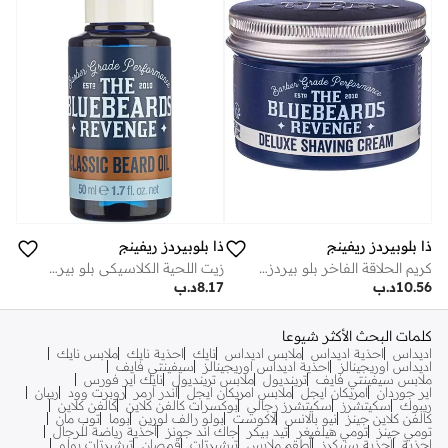
ذا بلوبيردز ريفينج
ذا بلوبيردز ريفينج
كريم الحلاقة الفاخر بلو بيردز ريفينج
زيت اللحية الكلاسيكي بلو بيردز ريفينج
10.56
د.ب
8.17
د.ب
كلمات البحث الأكثر شيوعا
اديداس
احذية اديداس
ملابس اديداس
نايك
احذية نايك
ملابس نايك
اديداس اوريجينالز
احذية اديداس اوريجينالز
سيفينتي فايف
ملابس سيفينتي فايف
ترينديول
ملابس ترينديول
نايك اير فورس
اير جوردان
امريكان ايجل
ملابس امريكان ايجل
اندر ارمر
روبرت وود
ريبان
ريبوك
سكيتشرز
سكيتشرز رجالي
بوكسرات كالفن كلاين
كالفن كلاين
كالفن كلاين جينز
نيو بالانس
لاكوست
بولو رالف لورين
بوما
توب مان
تومي جينز
تومي هيلفيغر
تيد بيكر
جاك اند جونز
أحذية رياضة للرجال
احذية
احذية سنيكرز
أطقم ملابس
تيشيرتات
قمصان
تيشيرتات بولو