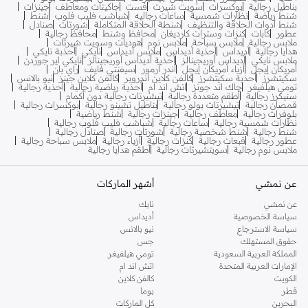
بناطيل رجالية
بوكسرات
سويت شيرت
فست
جاكيتات ومعاطف
جينزات
شنط رياضة
نظارات شمسية
ساعات رجاليه
شباشب فليب فلوب
شنط
شنط أدوات الحلاقة والتنظيف
شنطة الحلاقة المتكاملة
شورتات
صنادل
عطور
كابات
كنزات وسترات كارديغان
محافظ وشنط
محافظ رجالية
ملابس رجالية
ملابس سباحة
ملابس نوم
هوديات وسويت شيرتات
هدايا رجالية
أديداس
أحذية أديداس
ملابس أديداس
نايكي
أحذبة نايكي
ملابس نايكي
أديداس أوريجينالز
أحذية أديداس أوريجينالز
نايكي اير جوردن
أمريكان إيجل
أزياء أمريكان إيجل
أندر آرمور
سيفنتي فايف
راي بان
سكيتشرز
أحذية سكيتشرز
كالفن كلاين اندروير
كالفن كلاين جينز
نيو بالانس
تومي هيلفيغر
جاك اند جونز
اتش اند ام
أحذية رياضية رجالية
أحذية رجالية
سنيكرز رجالية
أطقم متعددة رجالية
تيشيرتات رجالية دون أكمام
قمصان رجالية
تيشيرتات بولو رجالية
بناطيل تشينو رجالية
بوكسرات رجالية
بلوفرات رجالية
معاطف رجالية
جينزات رجالية
شنط رياضية
نظارات شمسية رجالية
ساعات رجالية
شباشب فليب فلوب رجالية
شنط رجالية
شنط شخصية رجالية
شورتات رجالية
صنادل رجالية
عطور رجالية
قبعات رجالية
كنزات رجالية
أزياء رجالية
ملابس سباحة رجالية
ملابس نوم رجالية
سويتشيرتات رجالية
أطقم هدايا رجالية
عن نمشي
أشهر الماركات
عن نمشي
نايك
سياسة الخصوصية
أديداس
سياسة الاسترجاع
نيو بالانس
حقوق المستهلك
جس
المملكة العربية السعودية
تومي هيلفيغر
الإمارات العربية المتحدة
اتش اند ام
الكويت
كالفن كلاين
قطر
بوما
البحرين
كل الماركات