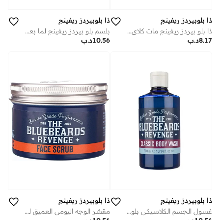
ذا بلوبيردز ريفينج
ذا بلوبيردز ريفينج
ذا بلو بيردز ريفينج مات كلاي، تثبيت متوسط لمعان منخفض لتصفيفة شعر مطفية مع إضافة ملمس مل
بلسم بلو بيردز ريفينج لما بعد الحلاقة للرجال (100 مل) - مرطب مهدئ للبشرة نباتي
8.17
د.ب
10.56
د.ب
ذا بلوبيردز ريفينج
ذا بلوبيردز ريفينج
غسول الجسم الكلاسيكي بلو بيردز ريفينج
مقشر الوجه اليومي العميق للرجال من بلو بيردز ريفينج بزيت الزيتون والزنجبيل مل