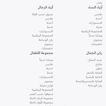
عمان
أزياء النساء
أزياء الرجال
ملابس
تسوق حسب الفئة
أحذية
ملابس
اكسسوارات
أحذية
شنط
شنط
المجموعة الرياضية
اكسسوارات
وصلنا حديثاً
المجموعة الرياضية
بريميوم
ركن الوسامة
تخفيضات
بريميوم
تخفيضات
ركن الجمال
مجموعة الأطفال
جديد الجمال
وصلنا حديثاً
مكياج
ملابس
عطور
احذية
العناية بالشعر
شنط
العناية بالبشرة
اكسسوارات
العناية بالجسم والصحة
بريميوم
ركن الوسامة
لوازم منزلية
المجموعة الرياضية
تسوقوا حسب العمر
مجموعة البنات كاملة
مجموعة الأولاد كاملة