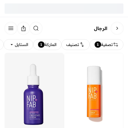
الرجال
تصفية
تصنيف
الماركة
الستايل
1
1