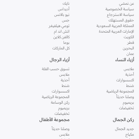
عن نمشي
نايك
سياسة الخصوصية
أديداس
سياسة الاسترجاع
نيو بالانس
حقوق المستهلك
جس
المملكة العربية السعودية
تومي هيلفيغر
الإمارات العربية المتحدة
اتش اند ام
الكويت
كالفن كلاين
قطر
بوما
البحرين
كل الماركات
عمان
أزياء النساء
أزياء الرجال
ملابس
تسوق حسب الفئة
أحذية
ملابس
اكسسوارات
أحذية
شنط
شنط
المجموعة الرياضية
اكسسوارات
وصلنا حديثاً
المجموعة الرياضية
بريميوم
ركن الوسامة
تخفيضات
بريميوم
تخفيضات
ركن الجمال
مجموعة الأطفال
جديد الجمال
وصلنا حديثاً
مكياج
ملابس