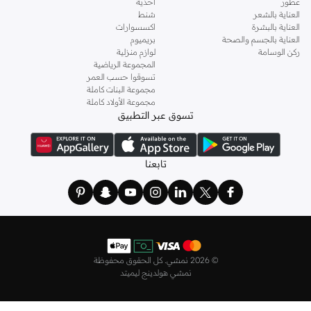
عطور
احذية
العناية بالشعر
شنط
العناية بالبشرة
اكسسوارات
العناية بالجسم والصحة
بريميوم
ركن الوسامة
لوازم منزلية
المجموعة الرياضية
تسوقوا حسب العمر
مجموعة البنات كاملة
مجموعة الأولاد كاملة
تسوق عبر التطبيق
تابعنا
©
2026 نمشي. كل الحقوق محفوظة
نمشي هولدينج ليميتد