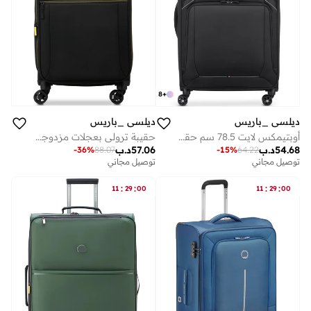
8
+
ديلسي _باريس
ديلسي _باريس
أوبتيمكس لايت 78.5 سم حقيبة سفر سوفت كيس بعجلات مزدوجة قابلة للتوسيع أسود
حقيبة ترولي بعجلات مزدوجة قابلة للتوسيع سم من بروشانت . - أسود داكن
54.68
د.ب
57.06
د.ب
-
36
%
88.07
-
15
%
64.22
توصيل مجاني
توصيل مجاني
:
:
:
:
11
29
00
11
29
00