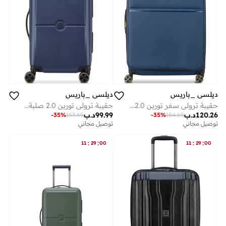
ديلسي _باريس
ديلسي _باريس
حقيبة ترولي تورين 2.0 صلبة غير قابلة للتوسيع - أزرق ليلي
حقيبة ترولي سفر تورين 2.0 سوفت كيس غير قابلة للتوسيع
99.99
د.ب
120.26
د.ب
-
35
%
153.65
-
35
%
184.65
توصيل مجاني
توصيل مجاني
:
:
:
:
11
29
00
11
29
00