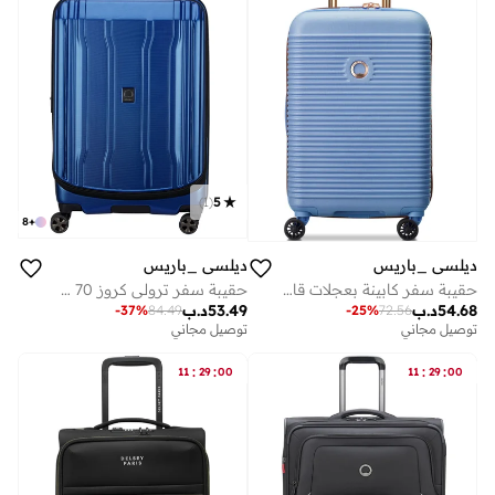
)
1
(
5
8
+
ديلسي _باريس
ديلسي _باريس
حقيبة سفر ترولي كروز 70 سم صلبة بعجلات مزدوجة أزرق
حقيبة سفر كابينة بعجلات قابلة للتوسيع 55 سم - أزرق سماوي
53.49
د.ب
54.68
د.ب
-
37
%
84.49
-
25
%
72.56
توصيل مجاني
توصيل مجاني
:
:
:
:
11
29
00
11
29
00