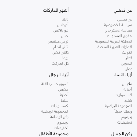
عن نمشي
أشهر الماركات
عن نمشي
نايك
سياسة الخصوصية
أديداس
سياسة الاسترجاع
نيو بالانس
حقوق المستهلك
جس
المملكة العربية السعودية
تومي هيلفيغر
الإمارات العربية المتحدة
اتش اند ام
الكويت
كالفن كلاين
قطر
بوما
البحرين
كل الماركات
عمان
أزياء النساء
أزياء الرجال
ملابس
تسوق حسب الفئة
أحذية
ملابس
اكسسوارات
أحذية
شنط
شنط
المجموعة الرياضية
اكسسوارات
وصلنا حديثاً
المجموعة الرياضية
بريميوم
ركن الوسامة
تخفيضات
بريميوم
تخفيضات
ركن الجمال
مجموعة الأطفال