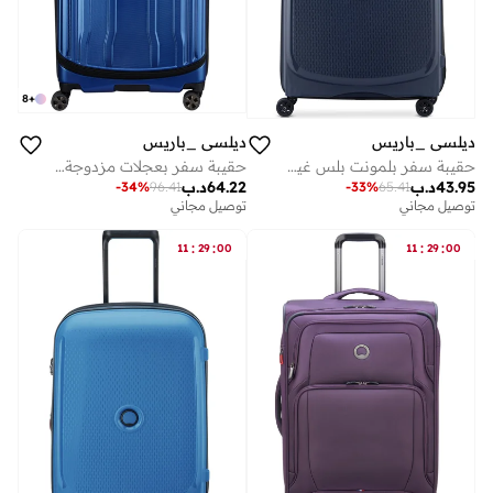
8
+
ديلسي _باريس
ديلسي _باريس
حقيبة سفر بلمونت بلس غير قابلة للتوسيع سم بعجلات مزدوجة ترولي أزرق
حقيبة سفر بعجلات مزدوجة مقاس سم زرقاء
43.95
د.ب
64.22
د.ب
-
34
%
96.41
-
33
%
65.41
توصيل مجاني
توصيل مجاني
:
:
:
:
11
29
00
11
29
00