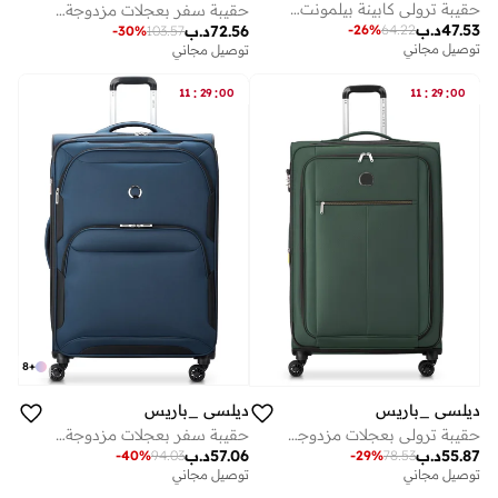
حقيبة ترولي كابينة بيلمونت+ 55 سم صلبة بعجلات مزدوجة قابلة للتوسيع لون أحمر باهت
حقيبة سفر بعجلات مزدوجة قابلة للتوسيع مقاس سم - أسود
47.53
د.ب
72.56
د.ب
-
26
%
64.22
-
30
%
103.57
توصيل مجاني
توصيل مجاني
:
:
:
:
11
29
00
11
29
00
8
+
ديلسي _باريس
ديلسي _باريس
حقيبة ترولي بعجلات مزدوجة قابلة للتوسيع مقاس سم لون أخضر
حقيبة سفر بعجلات مزدوجة قابلة للتوسيع سماوي ماكس . . سم أزرق
55.87
د.ب
57.06
د.ب
-
40
%
94.03
-
29
%
78.53
توصيل مجاني
توصيل مجاني