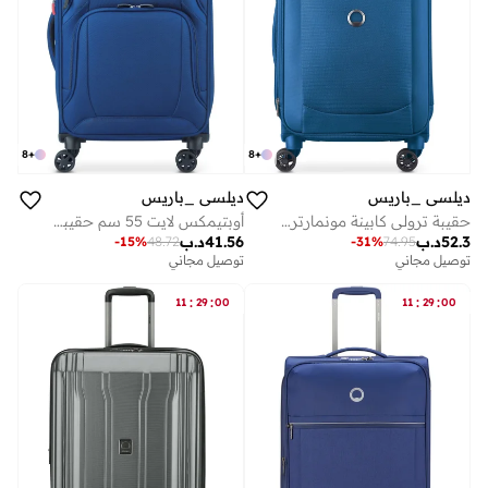
8
+
8
+
ديلسي _باريس
ديلسي _باريس
أوبتيمكس لايت 55 سم حقيبة سفر بعجلات مزدوجة قابلة للتوسيع كابينة زرقاء
حقيبة ترولي كابينة مونمارتر اير 2.0 55 سم سوفت كيس بعجلات مزدوجة قابلة للتوسيع أزرق فاتح
41.56
د.ب
52.3
د.ب
-
15
%
48.72
-
31
%
74.95
توصيل مجاني
توصيل مجاني
:
:
:
:
11
29
00
11
29
00