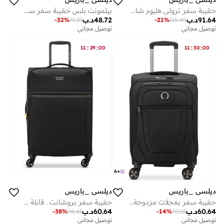
حقيبة سفر ترولي هليوم شادو 5.0 82 سم هارد كيس بعجلات مزدوجة بلاتينيوم
بيلمونت بلس حقيبة سفر سم بعجلات مزدوجة أزرق
91.64
د.ب
48.72
د.ب
-
32
%
71.37
-
21
%
115.49
توصيل مجاني
توصيل مجاني
:
:
:
:
11
29
00
11
30
00
6
+
ديلسي _باريس
ديلسي _باريس
حقيبة سفر بعجلات مزدوجة قابلة للتوسيع مقاس سم سوداء
حقيبة سفر بروشانت . قابلة للتوسيع بعجلات مزدوجة سم - أسود داكن
60.64
د.ب
60.64
د.ب
-
38
%
96.41
-
14
%
70.18
توصيل مجاني
توصيل مجاني