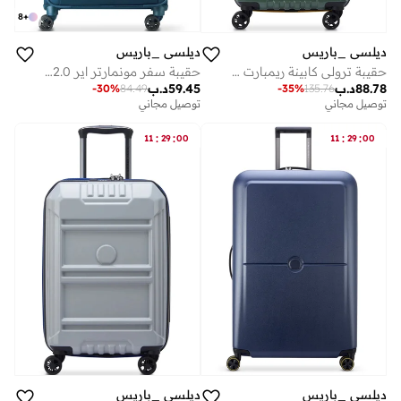
8
+
ديلسي _باريس
ديلسي _باريس
حقيبة سفر مونمارتر اير 2.0 68 سم سوفت كيس بعجلات مزدوجة قابلة للتوسيع لون أزرق فاتح
حقيبة ترولي كابينة ريمبارت 55 سم قابلة للتوسيع بعجلات مزدوجة - لامع عسكري
59.45
د.ب
88.78
د.ب
-
30
%
84.49
-
35
%
135.76
توصيل مجاني
توصيل مجاني
:
:
:
:
11
29
00
11
29
00
ديلسي _باريس
ديلسي _باريس