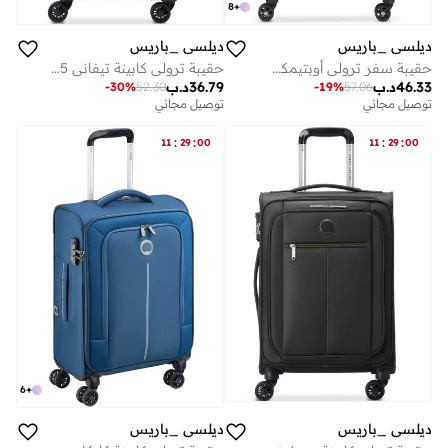
8
+
ديلسي _باريس
ديلسي _باريس
حقيبة سفر ترولي أوبتيمكس لايت 68.5 سم سوفت كيس بعجلات مزدوجة قابلة للتوسيع أسود
حقيبة ترولي كابينة تيفاني 55 سم صلبة بعجلات مزدوجة قابلة للتوسيع أكوا
46.33
د.ب
36.79
د.ب
-
30
%
52.30
-
19
%
57.06
توصيل مجاني
توصيل مجاني
:
:
:
:
11
29
00
11
29
00
6
+
ديلسي _باريس
ديلسي _باريس