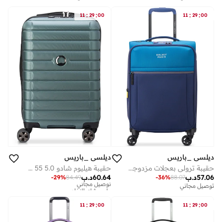
:
:
:
:
11
29
00
11
29
00
ديلسي _باريس
ديلسي _باريس
حقيبة ترولي بعجلات مزدوجة قابلة للتوسيع سم من بروشانت . - أزرق بحري
حقيبة هيليوم شادو 5.0 55 سم صلبة 4 عربة أمتعة ذات عجلات مزدوجة - أخضر
57.06
د.ب
60.64
د.ب
-
36
%
88.07
-
29
%
84.49
توصيل مجاني
على وشك النفاد
توصيل مجاني
توصيل مجاني
على وشك النفاد
:
:
:
:
11
29
00
11
29
00