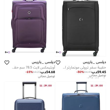
8
+
8
+
ديلسي _باريس
ديلسي _باريس
حقيبة سفر ترولي مونمارتر اير 2.0 68 سم سوفت كيس بعجلات مزدوجة قابلة للتوسيع أسود
أوبتيمكس لايت 78.5 سم حقيبة سفر بعجلات مزدوجة قابلة للتوسيع لون بنفسجي
59.45
د.ب
54.68
د.ب
-
15
%
64.22
-
30
%
84.49
توصيل مجاني
على وشك النفاد
توصيل مجاني
توصيل مجاني
على وشك النفاد
:
:
:
:
11
29
00
11
29
00