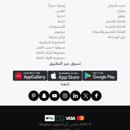
جديد الجمال
وصلنا حديثاً
مكياج
ملابس
عطور
احذية
العناية بالشعر
شنط
العناية بالبشرة
اكسسوارات
العناية بالجسم والصحة
بريميوم
ركن الوسامة
لوازم منزلية
المجموعة الرياضية
تسوقوا حسب العمر
مجموعة البنات كاملة
مجموعة الأولاد كاملة
تسوق عبر التطبيق
تابعنا
©
2026 نمشي. كل الحقوق محفوظة
نمشي هولدينج ليميتد