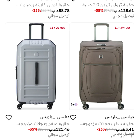
حقيبة ترولي تيرين 2.0 صلبة غير قابلة للتوسيع - أزرق ليلي
حقيبة ترولي كابينة ريمبارت 55 سم صلبة قابلة للتوسيع بعجلات مزدوجة رمادي لامع
128.61
د.ب
88.78
د.ب
-
35
%
135.76
-
35
%
197.77
توصيل مجاني
توصيل مجاني
:
:
:
:
11
29
00
11
29
00
6
+
ديلسي _باريس
ديلسي _باريس
حقيبة سفر بعجلات مزدوجة قابلة للتوسيع مقاس سم من هيليوم . موكا
حقيبة سفر بعجلات مزدوجة قابلة للتوسيع من ريمبارت سم - رمادي لامع
65.41
د.ب
121.46
د.ب
-
23
%
84.49
-
35
%
185.85
توصيل مجاني
على وشك النفاد
توصيل مجاني