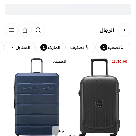
الرجال
تصفية
تصنيف
الماركة
الستايل
1
1
:
:
00
30
11
للجنسين
)
1
(
4