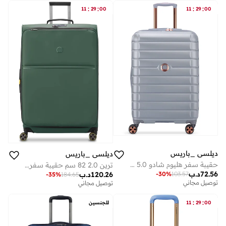
:
:
:
:
11
29
00
11
29
00
ديلسي _باريس
ديلسي _باريس
حقيبة سفر هليوم شادو 5.0 70 سم هارد كيس بعجلات مزدوجة بلاتينيوم
ترين 2.0 82 سم حقيبة سفر بعجلات مزدوجة غير قابلة للتوسيع - أخضر
72.56
د.ب
120.26
د.ب
-
30
%
103.57
-
35
%
184.65
توصيل مجاني
توصيل مجاني
:
:
00
29
11
للجنسين