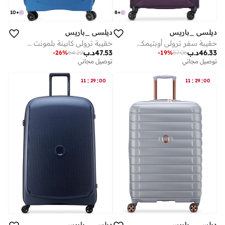
8
+
10
+
ديلسي _باريس
ديلسي _باريس
حقيبة سفر ترولي أوبتيمكس لايت 68.5 سم سوفت كيس بعجلات مزدوجة قابلة للتوسيع - بنفسجي
حقيبة ترولي كابينة بلمونت سم صلبة بعجلات مزدوجة قابلة للتوسيع أزرق
46.33
د.ب
47.53
د.ب
-
19
%
57.06
-
26
%
64.22
توصيل مجاني
توصيل مجاني
:
:
:
:
11
29
00
11
29
00
ديلسي _باريس
ديلسي _باريس