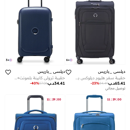
3
+
6
+
ديلسي _باريس
ديلسي _باريس
حقيبة سفر هليوم ديلوكس بعجلات مزدوجة قابلة للتوسيع سم - أسود
حقيبة ترولي كابينة بلمونت+ 55 سم صلبة بعجلات مزدوجة غير قابلة للتوسيع أزرق
65.41
د.ب
34.41
د.ب
-
40
%
57.06
-
23
%
84.49
توصيل مجاني
:
:
:
:
11
29
00
11
29
00