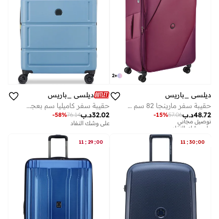
2
+
ديلسي _باريس
ديلسي _باريس
حقيبة سفر مارينجا 82 سم سوفت كيس بعجلات مزدوجة قابلة للتوسيع لون بنفسجي
حقيبة سفر كاميليا سم بعجلات مزدوجة قابلة للتوسيع - أزرق فاتح
48.72
د.ب
32.02
د.ب
-
58
%
76.14
-
15
%
57.06
توصيل مجاني
على وشك النفاد
على وشك النفاد
توصيل مجاني
على وشك النفاد
:
:
:
:
11
29
00
11
30
00