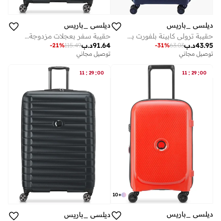
ديلسي _باريس
ديلسي _باريس
حقيبة ترولي كابينة بلفورت بلس 55 سم 4 عجلات - أزرق
حقيبة سفر بعجلات مزدوجة قابلة للتوسيع مقاس سم باللون الأسود
43.95
د.ب
91.64
د.ب
-
21
%
115.49
-
31
%
63.03
توصيل مجاني
توصيل مجاني
:
:
:
:
11
29
00
11
29
00
10
+
ديلسي _باريس
ديلسي _باريس