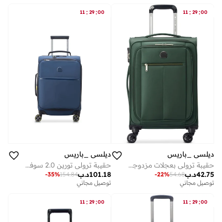
توصيل مجاني
على وشك النفاد
:
:
:
:
11
29
00
11
29
00
ديلسي _باريس
ديلسي _باريس
حقيبة ترولي تورين 2.0 سوفت كيس غير قابلة للتوسيع
حقيبة ترولي بعجلات مزدوجة مقاس سم، ناعمة، لون أخضر
101.18
د.ب
42.75
د.ب
-
35
%
154.84
-
22
%
54.68
توصيل مجاني
توصيل مجاني
:
:
:
:
11
29
00
11
29
00