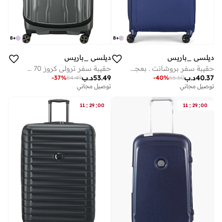
8
+
8
+
ديلسي _باريس
ديلسي _باريس
حقيبة سفر بروشانت . بعجلات مزدوجة قابلة للتوسيع سم أزرق
حقيبة سفر ترولي كروز 70 سم صلبة بعجلات مزدوجة - بلاتينيوم
40.37
د.ب
53.49
د.ب
-
37
%
84.49
-
40
%
66.60
توصيل مجاني
توصيل مجاني
:
:
:
:
11
29
00
11
29
00