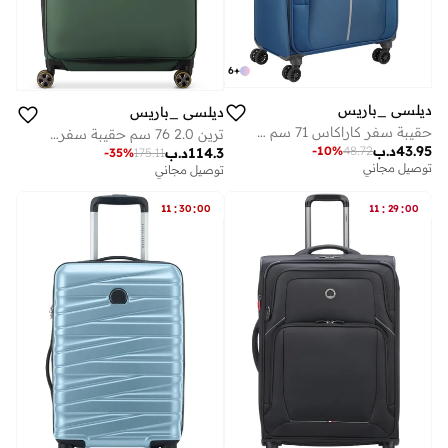
6
+
ديلسي _باريس
ديلسي _باريس
حقيبة سفر كاراكاس 71 سم بعجلات مزدوجة قابلة للتوسيع - أزرق ليلي
ترين 2.0 76 سم حقيبة سفر بعجلات مزدوجة - أخضر
43.95
د.ب
-
10
%
48.72
114.3
د.ب
-
35
%
175.11
توصيل مجاني
توصيل مجاني
:
:
:
:
11
30
00
11
29
00