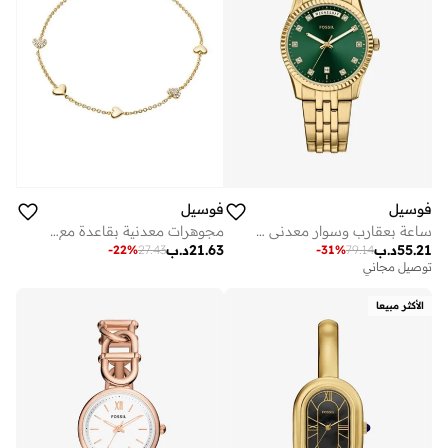
فوسيل
فوسيل
ساعة بعقارب وسوار معدني مطلي بالذهب
مجوهرات معدنية بقاعدة مع زركونيا مكعب
55.21
د.ب
21.63
د.ب
-
22
%
27.43
-
31
%
79.14
توصيل مجاني
الأكثر مبيعا