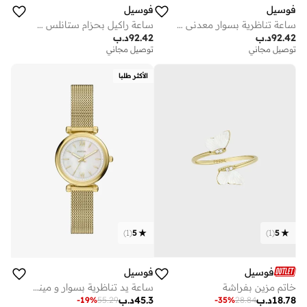
فوسيل
فوسيل
ساعة تناظرية بسوار معدني من الفولاذ المقاوم للصدأ
ساعة راكيل بحزام ستانلس ستيل بعقارب
92.42
د.ب
92.42
د.ب
توصيل مجاني
توصيل مجاني
الأكثر طلبا
)
1
(
5
)
1
(
5
فوسيل
فوسيل
خاتم مزين بفراشة
ساعة يد تناظرية بسوار و مينا من عرق اللؤلؤ
18.78
د.ب
45.3
د.ب
-
19
%
55.29
-
35
%
28.84