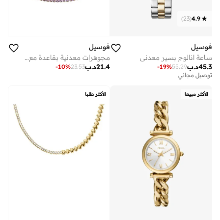
)
23
(
4.9
فوسيل
فوسيل
ساعة انالوج بسير معدني
مجوهرات معدنية بقاعدة مع زركونيا مكعب
45.3
د.ب
21.4
د.ب
-
10
%
23.53
-
19
%
55.29
توصيل مجاني
الأكثر مبيعا
الأكثر طلبا