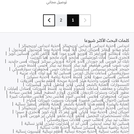
توصيل مجاني
2
1
كلمات البحث الأكثر شيوعا
اديداس
احذية اديداس
اديداس اوريجينالز
احذية اديداس اوريجينالز
كيكو ميلانو
إيفانز
امريكان ايجل
ايلا
بوما
احذية بوما
ترينديول
ترينديول
نايك
ديفاكتو
فورايفر 21
فوريو
فيرو مودا
فيلا
كالفن كلاين
فساتين كويز
لانجري لاسنزا
ماك كوزمتيكس
مانجو
ازياء مانجو
هيا كلوزيت
نايك اير فورس
اير جوردان
الدو
خزانة
دوروثي بيركنز
ريبوك
مس جايديد
توب شوب
تومي هيلفيغر
تيد بيكر
شنط تيد بيكر
جيس
شنط جيس
جينجر
جينجر بيسيكس
سكيتشرز
ساعات جيس
مجوهرات سوارفسكي
سواروفسكي
ساعات مايكل كورس
فساتين ايلا
نيو لوك
أزياء عربية
فساتين
فساتين سهرة
بلايز
شنط
احذية رياضة
احذية سنيكرز
احذية فلات
كعوب واحذية هيلز
احذية مريحة
اطقم ملابس
افرولات
اكسسوارات
العناية بالشعر
بكيني
بلايز
بناطيل
تنانير
تيشيرتات
جاكيتات و معاطف
ساعات
شموع
شنط يد
شنط
شورتات
صنادل
عبايات
عطور
كنزات وسترات كارديغان
لانجري
لوازم المطبخ
ليقنز
ملابس سباحة
جينزات
مجوهرات
ملابس
ملابس النوم
ملابس بحر
ملابس مقاسات كبيرة
فساتين كاجوال
فساتين قصيرة
هوديات وسويت شيرتات
مكياج
العناية بالبشرة
أطقم هدايا
العناية بالشعر
العناية بالأظافر
عطور نسائية
أديداس
أحذية أديداس
أديداس أوريجينالز
أحذية أديداس أوريجينالز
أمريكان إيجل
أحذية بوما
نايكي
فور إيفر 21
أزياء كويز
لانجري لا سينزا
ماك لمستحضرات التجميل
مانغو
أزياء مانغو
نايكي اير فورس
ألدو
حقائب تيد بيكر
حقائب جيس
قلادات سواروفسكي
فساتين ايلا ليمتد ايديشن
اتش اند ام
شارلوت تيلبري
بلايز نسائية
أحذية رياضية نسائية
سنيكرز نسائية
أحذية فلات نسائية
أحذية بكعب نسائية
أحذية مريحة نسائية
أطقم نسائية
بليسوت نسائية