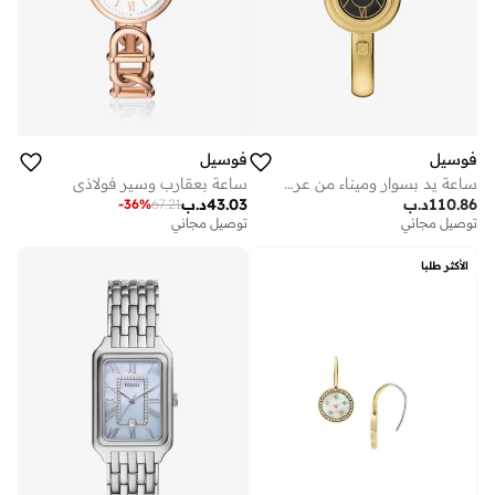
فوسيل
فوسيل
ساعة يد بسوار وميناء من عرق اللؤلؤ
ساعة بعقارب وسير فولاذي
110.86
د.ب
43.03
د.ب
-
36
%
67.21
توصيل مجاني
توصيل مجاني
الأكثر طلبا