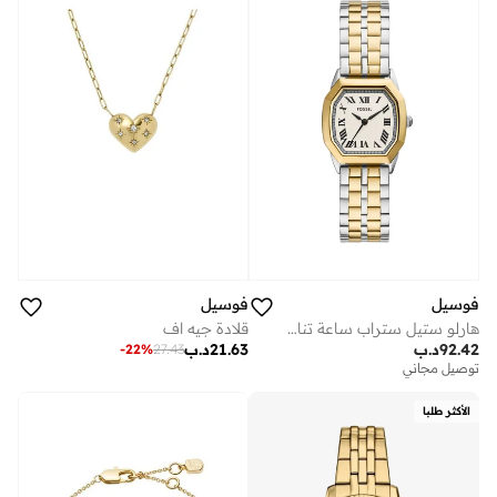
فوسيل
فوسيل
هارلو ستيل ستراب ساعة تناظرية
قلادة جيه اف
92.42
د.ب
21.63
د.ب
-
22
%
27.43
توصيل مجاني
الأكثر طلبا