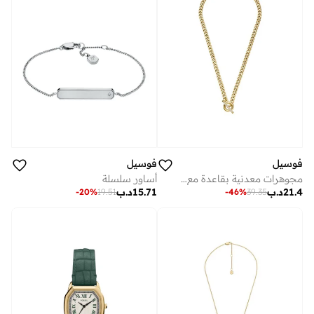
فوسيل
فوسيل
مجوهرات معدنية بقاعدة مع زركونيا مكعب
أساور سلسلة
21.4
د.ب
15.71
د.ب
-
20
%
19.51
-
46
%
39.35