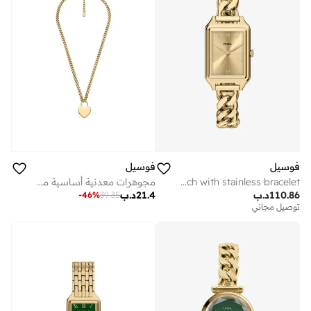
فوسيل
فوسيل
Digital analog watch with stainless bracelet
مجوهرات معدنية أساسية مع زركونيا مكعب
110.86
د.ب
21.4
د.ب
-
46
%
39.35
توصيل مجاني