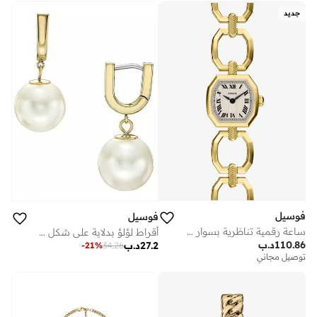
جديد
فوسيل
فوسيل
ساعة رقمية تناظرية بسوار ستانلس ستيل
أقراط لؤلؤ بدلاية على شكل حرف
110.86
د.ب
27.2
د.ب
-
21
%
34.26
توصيل مجاني