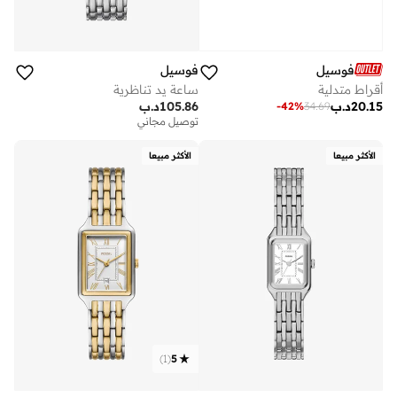
فوسيل
فوسيل
أقراط متدلية
ساعة يد تناظرية
20.15
د.ب
105.86
د.ب
-
42
%
34.69
توصيل مجاني
الأكثر مبيعا
الأكثر مبيعا
)
1
(
5