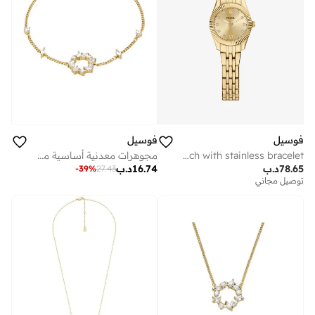
فوسيل
فوسيل
Digital analog watch with stainless bracelet
مجوهرات معدنية أساسية مع زركونيا مكعب
78.65
د.ب
16.74
د.ب
-
39
%
27.43
توصيل مجاني