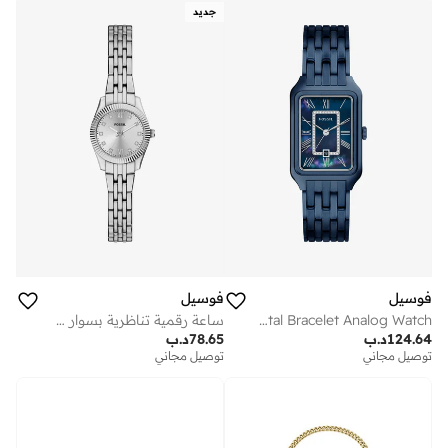
جديد
فوسيل
فوسيل
Mother of Pearl Stainless Steel Metal Bracelet Analog Watch
ساعة رقمية تناظرية بسوار ستانلس ستيل
124.64
د.ب
78.65
د.ب
توصيل مجاني
توصيل مجاني