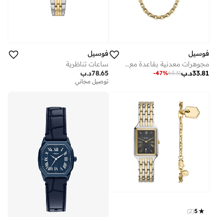
فوسيل
فوسيل
مجوهرات معدنية بقاعدة مع زركونيا مكعبة
ساعات تناظرية
33.81
د.ب
78.65
د.ب
-
47
%
63.31
توصيل مجاني
)
2
(
5