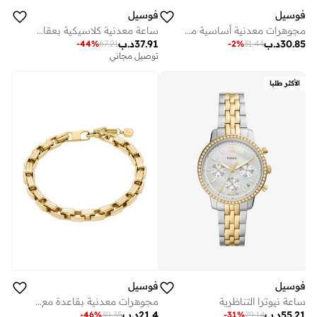
فوسيل
فوسيل
مجوهرات معدنية أساسية مع زركونيا مكعب
ساعة معدنية كلاسيكية بعقارب
30.85
د.ب
37.91
د.ب
-
44
%
67.21
-
2
%
31.44
توصيل مجاني
الأكثر طلبا
فوسيل
فوسيل
ساعة نيوترا التناظرية
مجوهرات معدنية بقاعدة مع زركونيا مكعب
55.21
د.ب
21.4
د.ب
-
46
%
39.35
-
31
%
79.14