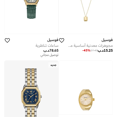
فوسيل
فوسيل
مجوهرات معدنية أساسية مع زركونيا مكعب
ساعات تناظرية
15.25
د.ب
78.65
د.ب
-
45
%
27.43
توصيل مجاني
جديد