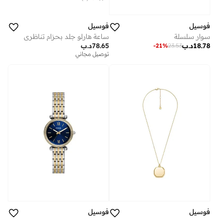
فوسيل
فوسيل
سوار سلسلة
ساعة هارلو جلد بحزام تناظري
18.78
د.ب
78.65
د.ب
-
21
%
23.53
توصيل مجاني
فوسيل
فوسيل