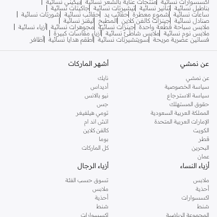
اكسسوارات نسائية
منتجات عناية بالشعر نسائية
بيكيني نسائية
بناطيل نسائية
تنانير نسائية
تيشيرتات نسائية
جاكيتات نسائية
ساعات نسائية
شموع معطرة
حقائب يد
حقائب نسائية
شورتات نسائية
صنادل نسائية
جينزات كالفن كلاين
المطبخ
ليقنز نسائية
ملابس سباحة قطعة واحدة
جينزات نسائية
مجوهرات نسائية
أزياء نسائية
ملابس نوم نسائية
ملابس شاطئ نسائية
أزياء مقاسات كبيرة
فساتين عصرية مريحة
سويتشيرتات نسائية
أطقم هدايا نسائية
أظافر
عن نمشي
أشهر الماركات
عن نمشي
نايك
سياسة الخصوصية
أديداس
سياسة الاسترجاع
نيو بالانس
حقوق المستهلك
جس
المملكة العربية السعودية
تومي هيلفيغر
الإمارات العربية المتحدة
اتش اند ام
الكويت
كالفن كلاين
قطر
بوما
البحرين
كل الماركات
عمان
أزياء النساء
أزياء الرجال
ملابس
تسوق حسب الفئة
أحذية
ملابس
اكسسوارات
أحذية
شنط
شنط
المجموعة الرياضية
اكسسوارات