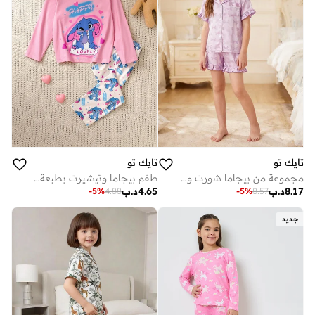
تايك تو
تايك تو
مجموعة من بيجاما شورت وقميص بتفاصيل جيب بطبعة فيونكة
طقم بيجاما وتيشيرت بطبعة جرافيك
8.17
د.ب
4.65
د.ب
-
5
%
4.88
-
5
%
8.57
جديد