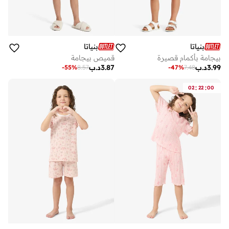
بنياتا
بنياتا
بيجامة بأكمام قصيرة
قميص بيجامة
3.99
د.ب
3.87
د.ب
-
55
%
8.57
-
47
%
7.48
:
:
02
22
00