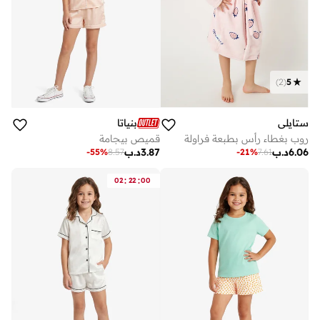
)
2
(
5
ستايلي
بنياتا
روب بغطاء رأس بطبعة فراولة
قميص بيجامة
6.06
د.ب
3.87
د.ب
-
55
%
8.57
-
21
%
7.61
:
:
02
22
00