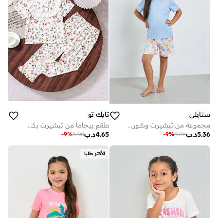
ستايلي
تايك تو
مجموعة من تيشيرت وشورت بطبعة أزهار
طقم بيجاما من تيشيرت بكشكشة وبنطال بطبعة زهور للبنات
5.36
د.ب
4.65
د.ب
-
9
%
5.08
-
9
%
5.86
الأكثر طلبا