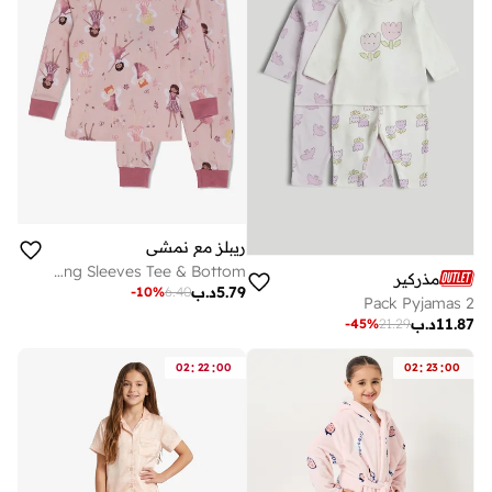
ريبلز مع نمشي
Girls Pajama Set With Long Sleeves Tee & Bottom
مذركير
5.79
د.ب
-
10
%
6.40
2 Pack Pyjamas
11.87
د.ب
-
45
%
21.29
:
:
:
:
02
22
00
02
23
00