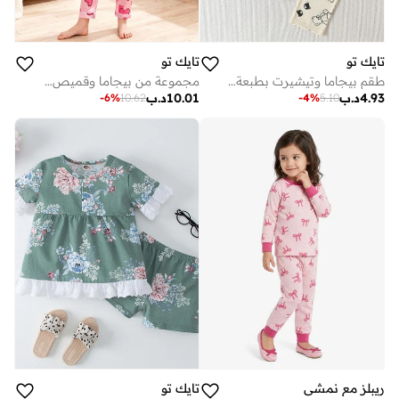
تايك تو
تايك تو
طقم بيجاما وتيشيرت بطبعة دب
مجموعة من بيجاما وقميص بأكمام طويلة بطبعة قلب
4.93
د.ب
10.01
د.ب
-
6
%
10.62
-
4
%
5.10
ريبلز مع نمشي
تايك تو