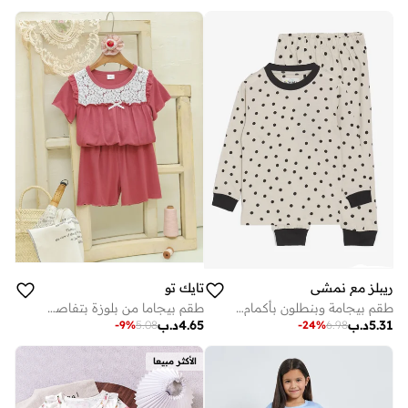
ريبلز مع نمشي
تايك تو
طقم بيجامة وبنطلون بأكمام طويلة مطبوع للبنات
طقم بيجاما من بلوزة بتفاصيل دانتيل وشورت للبنات
5.31
د.ب
4.65
د.ب
-
9
%
5.08
-
24
%
6.98
الأكثر مبيعا