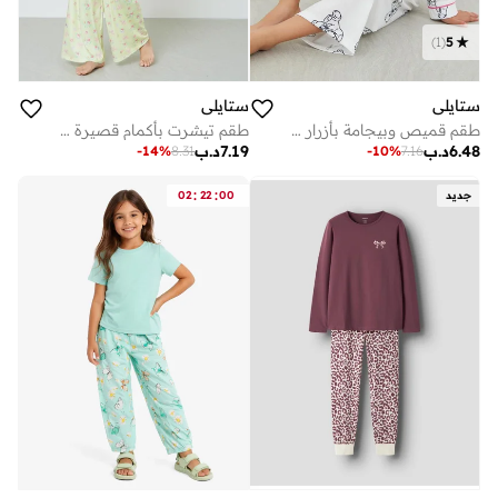
)
1
(
5
ستايلي
ستايلي
طقم قميص وبيجامة بأزرار وطبعة ستايلي
طقم تيشرت بأكمام قصيرة وبيجاما بطبعة فيونكة للمراهقين
6.48
د.ب
7.19
د.ب
-
14
%
8.31
-
10
%
7.16
:
:
جديد
00
22
02