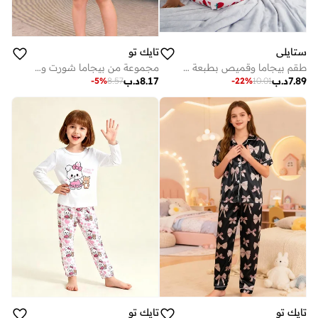
ستايلي
تايك تو
طقم بيجاما وقميص بطبعة فراولة للبنات
مجموعة من بيجاما شورت وقميص مخطط بطبعة كرز
7.89
د.ب
8.17
د.ب
-
5
%
8.57
-
22
%
10.01
تايك تو
تايك تو