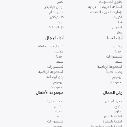
حقوق المستهلك
جس
المملكة العربية السعودية
تومي هيلفيغر
الإمارات العربية المتحدة
اتش اند ام
الكويت
كالفن كلاين
قطر
بوما
البحرين
كل الماركات
عمان
أزياء النساء
أزياء الرجال
ملابس
تسوق حسب الفئة
أحذية
ملابس
اكسسوارات
أحذية
شنط
شنط
المجموعة الرياضية
اكسسوارات
وصلنا حديثاً
المجموعة الرياضية
بريميوم
ركن الوسامة
تخفيضات
بريميوم
تخفيضات
ركن الجمال
مجموعة الأطفال
جديد الجمال
وصلنا حديثاً
مكياج
ملابس
عطور
احذية
العناية بالشعر
شنط
العناية بالبشرة
اكسسوارات
العناية بالجسم والصحة
بريميوم