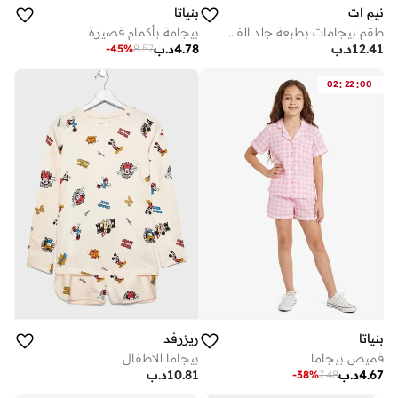
نيم ات
بنياتا
طقم بيجامات بطبعة جلد الفهد للأطفال
بيجامة بأكمام قصيرة
12.41
د.ب
4.78
د.ب
-
45
%
8.57
:
:
02
22
00
بنياتا
ريزرفد
قميص بيجاما
بيجاما للاطفال
4.67
د.ب
10.81
د.ب
-
38
%
7.48