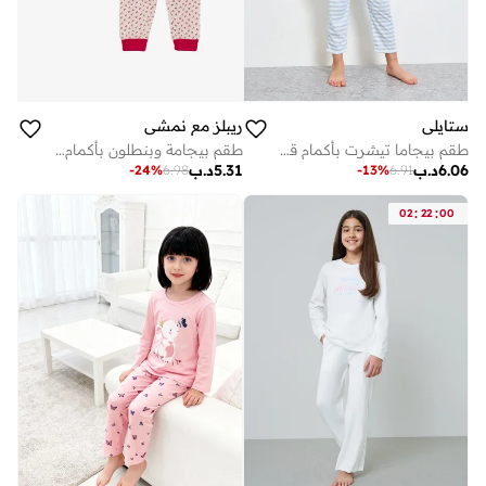
ستايلي
ريبلز مع نمشي
طقم بيجاما تيشرت بأكمام قصيرة وبنطال مخطط للفتيات
طقم بيجامة وبنطلون بأكمام طويلة مطبوع للبنات
6.06
د.ب
5.31
د.ب
-
24
%
6.98
-
13
%
6.91
:
:
02
22
00