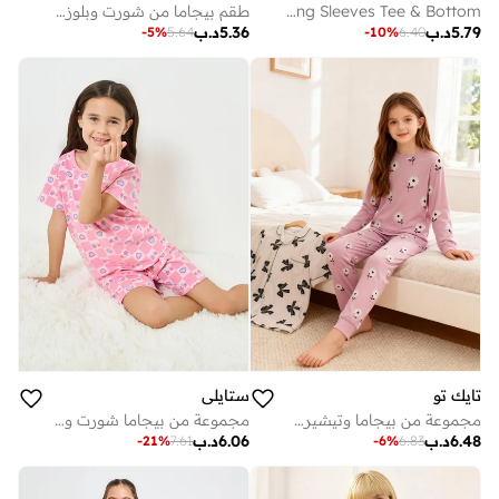
Girls Pajama Set With Long Sleeves Tee & Bottom
طقم بيجاما من شورت وبلوزة بطبعة زهور
5.79
د.ب
5.36
د.ب
-
5
%
5.64
-
10
%
6.40
تايك تو
ستايلي
مجموعة من بيجاما وتيشيرت بطبعة أزهار للأقحوان
مجموعة من بيجاما شورت وتيشيرت مطبوع
6.48
د.ب
6.06
د.ب
-
21
%
7.61
-
6
%
6.83