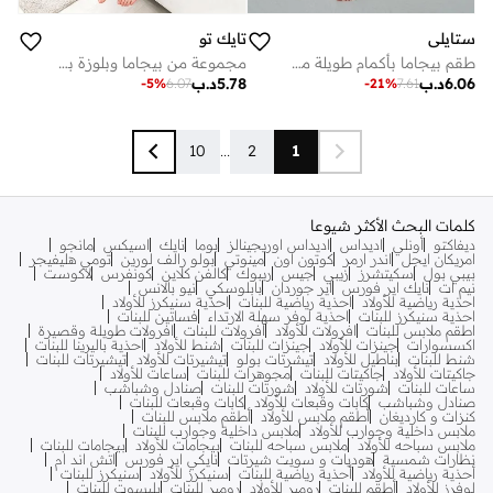
ستايلي
تايك تو
طقم بيجاما بأكمام طويلة من القطن للفتيات المراهقات - أوف وايت
مجموعة من بيجاما وبلوزة بطبعة جرافيك
6.06
د.ب
5.78
د.ب
-
5
%
6.07
-
21
%
7.61
10
...
2
1
كلمات البحث الأكثر شيوعا
ديفاكتو
أونلي
اديداس
اديداس اوريجينالز
بوما
نايك
اسيكس
مانجو
امريكان ايجل
اندر ارمر
كوتون اون
مينوتي
بولو رالف لورين
تومي هليفيجر
بيبي بول
سكيتشرز
زيبي
جيس
ريبوك
كالفن كلاين
كونفرس
لاكوست
نيم ات
نايك اير فورس
اير جوردان
بابلوسكي
نيو بالانس
احذية رياضية للأولاد
احذية رياضية للبنات
احذية سنيكرز للأولاد
احذية سنيكرز للبنات
احذية لوفر سهلة الارتداء
فساتين للبنات
اطقم ملابس للبنات
افرولات للأولاد
افرولات للبنات
افرولات طويلة وقصيرة
اكسسوارات
جينزات للأولاد
جينزات للبنات
شنط للأولاد
احذية باليرينا للبنات
شنط للبنات
بناطيل للأولاد
تيشرتات بولو
تيشيرتات للأولاد
تيشيرتات للبنات
جاكيتات للأولاد
جاكيتات للبنات
مجوهرات للبنات
ساعات للأولاد
ساعات للبنات
شورتات للأولاد
شورتات للبنات
صنادل وشباشب
صنادل وشباشب
كابات وقبعات للأولاد
كابات وقبعات للبنات
كنزات و كارديغان
أطقم ملابس للأولاد
أطقم ملابس للبنات
ملابس داخلية وجوارب للأولاد
ملابس داخلية وجوارب للبنات
ملابس سباحه للأولاد
ملابس سباحه للبنات
بيجامات للأولاد
بيجامات للبنات
نظارات شمسية
هوديات و سويت شيرتات
نايكي اير فورس
اتش اند ام
أحذية رياضية للأولاد
أحذية رياضية للبنات
سنيكرز للأولاد
سنيكرز للبنات
لوفرز للأولاد
أطقم للبنات
رومبر للأولاد
رومبر للبنات
بليسوت للبنات