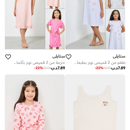
ستايلي
ستايلي
طقم من 2 قميص نوم بطبعات فراشة للبنات
حزمة من 2 قميص نوم بأكمام قصيرة ومطبع للفتيات
7.89
د.ب
7.89
د.ب
-
22
%
10.01
-
22
%
10.01