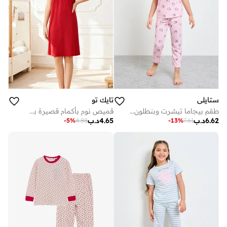
ستايلي
تايك تو
طقم بيجاما تيشرت وبنطلون بطبعة جرافيك للفتيات - وردي
قميص نوم بأكمام قصيرة بطبعة جرافيك
6.62
د.ب
4.65
د.ب
-
5
%
4.88
-
13
%
7.61