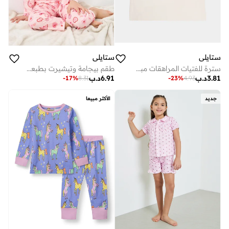
ستايلي
ستايلي
سترة للفتيات المراهقات مبطنة خفيفة
طقم بيجامة وتيشيرت بطبعة شاملة
3.81
د.ب
6.91
د.ب
-
17
%
8.31
-
23
%
4.93
جديد
الأكثر مبيعا