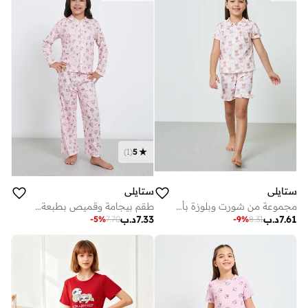
)
1
(
5
ستايلي
ستايلي
مجموعة من شورت وبلوزة بأزرار أمامية مطبوعة للبنات
طقم بيجامة وقميص بطبعة زهور ستايلي
7.61
د.ب
7.33
د.ب
-
5
%
7.70
-
9
%
8.31