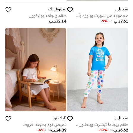
ستايلي
سموفولك
مجموعة من شورت وبلوزة بأزرار أمامية وطبعة كرز للبنات
طقم بيجامة يونيكورن
7.61
د.ب
32.14
د.ب
-
9
%
8.31
ستايلي
تايك تو
طقم بيجاما تيشرت وبنطلون بطبعة أقحوان للبنات
قميص نوم بطبعة خروف
6.62
د.ب
4.09
د.ب
-
6
%
4.34
-
13
%
7.61