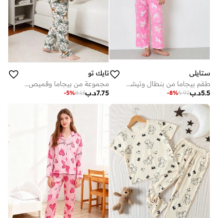
ستايلي
تايك تو
طقم بيجاما من بنطال وتيشيرت بأكمام طويلة مطبوع للبنات
مجموعة من بيجاما وقميص بأكمام قصيرة بطبعة جرافيك
5.5
د.ب
7.75
د.ب
-
5
%
8.13
-
8
%
5.92