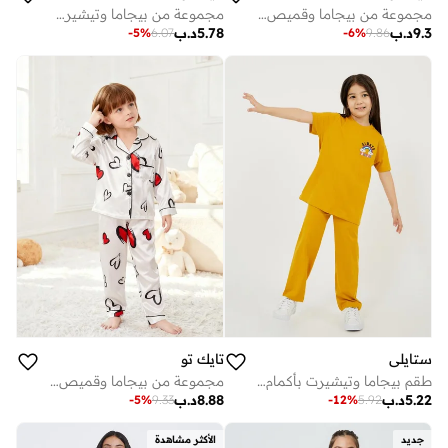
مجموعة من بيجاما وقميص بتفاصيل جيب بطبعة فيونكة
مجموعة من بيجاما وتيشيرت بطبعة أرنب لطيف
9.3
د.ب
5.78
د.ب
-
5
%
6.07
-
6
%
9.86
ستايلي
تايك تو
طقم بيجاما وتيشيرت بأكمام قصيرة بطبعة جرافيك
مجموعة من بيجاما وقميص بطبعة قلب
5.22
د.ب
8.88
د.ب
-
5
%
9.33
-
12
%
5.92
جديد
الأكثر مشاهدة