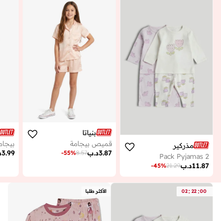
بنياتا
قميص بيجامة
بيجام
مذركير
3.87
د.ب
3.99
د
-
55
%
8.57
2 Pack Pyjamas
11.87
د.ب
-
45
%
21.29
:
:
00
22
02
الأكثر طلبا