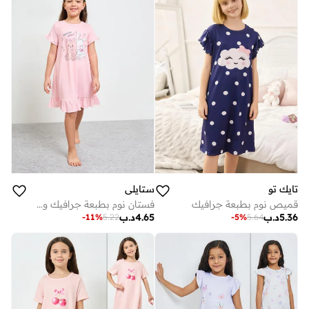
تايك تو
ستايلي
قميص نوم بطبعة جرافيك
فستان نوم بطبعة جرافيك وكشكش بطول الركبة للفتيات - وردي
5.36
د.ب
4.65
د.ب
-
11
%
5.22
-
5
%
5.64