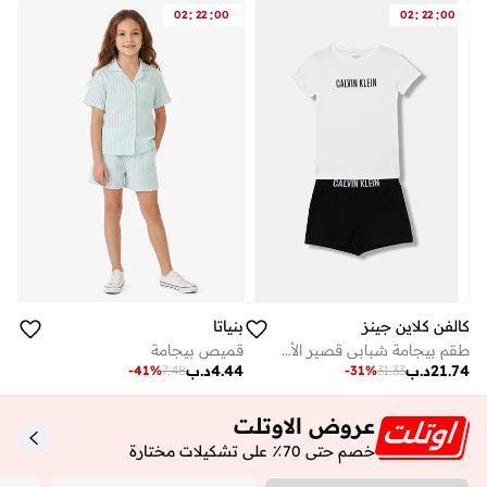
:
:
:
:
02
22
00
02
22
00
بنياتا
كالفن كلاين جينز
قميص بيجامة
طقم بيجامة شبابي قصير الأكمام وشورت
4.44
د.ب
21.74
د.ب
-
41
%
7.48
-
31
%
31.33
عروض الاوتلت
خصم حتى 70٪ على تشكيلات مختارة