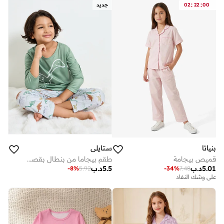
:
:
00
22
02
جديد
بنياتا
ستايلي
قميص بيجامة
طقم بيجاما من بنطال بقصة مستقيمة وتيشيرت بأكمام طويلة بطبعة ديناصور للأولاد
5.01
د.ب
5.5
د.ب
-
8
%
5.92
-
34
%
7.48
على وشك النفاد