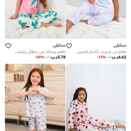
ستايلي
ستايلي
طقم تي شيرت بأكمام قصيرة وبنطال بيجاما للبنات بطبعة أصداف
طقم بيجاما من بنطال وتيشيرت للبنات بأكمام قصيرة ومطبع
6.62
د.ب
5.78
د.ب
-
10
%
6.40
-
13
%
7.61