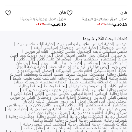
هان
هان
مزيل عرق بيورفينج فيربينا
مزيل عرق بيورفينج فيربينا
6.15
د.ب
6.15
د.ب
-
17
%
7.40
-
17
%
7.40
كلمات البحث الأكثر شيوعا
اديداس
احذية اديداس
ملابس اديداس
نايك
احذية نايك
ملابس نايك
اديداس اوريجينالز
احذية اديداس اوريجينالز
سيفينتي فايف
ملابس سيفينتي فايف
ترينديول
ملابس ترينديول
نايك اير فورس
اير جوردان
امريكان ايجل
ملابس امريكان ايجل
اندر ارمر
روبرت وود
ريبان
ريبوك
سكيتشرز
سكيتشرز رجالي
بوكسرات كالفن كلاين
كالفن كلاين
كالفن كلاين جينز
نيو بالانس
لاكوست
بولو رالف لورين
بوما
توب مان
تومي جينز
تومي هيلفيغر
تيد بيكر
جاك اند جونز
أحذية رياضة للرجال
احذية
احذية سنيكرز
أطقم ملابس
تيشيرتات
قمصان
تيشيرتات بولو
بناطيل رجالية
بوكسرات
سويت شيرت
فست
جاكيتات ومعاطف
جينزات
شنط رياضة
نظارات شمسية
ساعات رجاليه
شباشب فليب فلوب
شنط
شنط أدوات الحلاقة والتنظيف
شنطة الحلاقة المتكاملة
شورتات
صنادل
عطور
كابات
كنزات وسترات كارديغان
محافظ وشنط
محافظ رجالية
ملابس رجالية
ملابس سباحة
ملابس نوم
هوديات وسويت شيرتات
هدايا رجالية
أديداس
أحذية أديداس
ملابس أديداس
نايكي
أحذبة نايكي
ملابس نايكي
أديداس أوريجينالز
أحذية أديداس أوريجينالز
نايكي اير جوردن
أمريكان إيجل
أزياء أمريكان إيجل
أندر آرمور
سيفنتي فايف
راي بان
سكيتشرز
أحذية سكيتشرز
كالفن كلاين اندروير
كالفن كلاين جينز
نيو بالانس
تومي هيلفيغر
جاك اند جونز
اتش اند ام
أحذية رياضية رجالية
أحذية رجالية
سنيكرز رجالية
أطقم متعددة رجالية
تيشيرتات رجالية دون أكمام
قمصان رجالية
تيشيرتات بولو رجالية
بناطيل تشينو رجالية
بوكسرات رجالية
بلوفرات رجالية
معاطف رجالية
جينزات رجالية
شنط رياضية
نظارات شمسية رجالية
ساعات رجالية
شباشب فليب فلوب رجالية
شنط رجالية
شنط شخصية رجالية
شورتات رجالية
صنادل رجالية
عطور رجالية
قبعات رجالية
كنزات رجالية
أزياء رجالية
ملابس سباحة رجالية