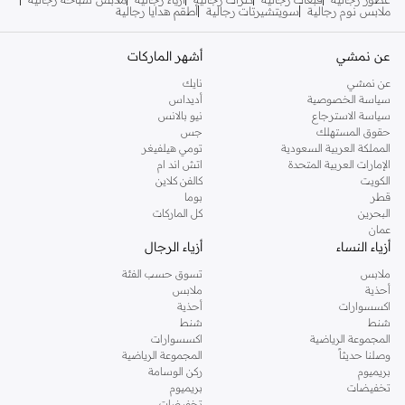
ملابس نوم رجالية
سويتشيرتات رجالية
أطقم هدايا رجالية
عن نمشي
أشهر الماركات
عن نمشي
نايك
سياسة الخصوصية
أديداس
سياسة الاسترجاع
نيو بالانس
حقوق المستهلك
جس
المملكة العربية السعودية
تومي هيلفيغر
الإمارات العربية المتحدة
اتش اند ام
الكويت
كالفن كلاين
قطر
بوما
البحرين
كل الماركات
عمان
أزياء النساء
أزياء الرجال
ملابس
تسوق حسب الفئة
أحذية
ملابس
اكسسوارات
أحذية
شنط
شنط
المجموعة الرياضية
اكسسوارات
وصلنا حديثاً
المجموعة الرياضية
بريميوم
ركن الوسامة
تخفيضات
بريميوم
تخفيضات