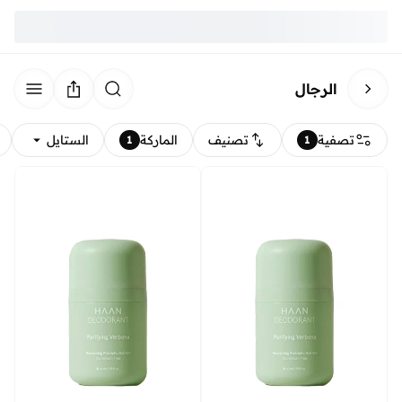
الرجال
تصفية
تصنيف
الماركة
الستايل
1
1