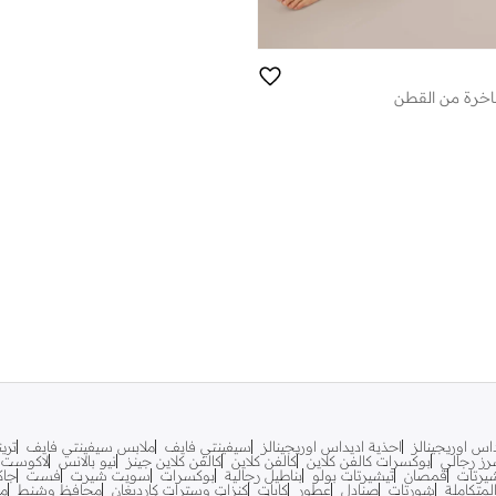
فاخرة من القطن
اس اوريجينالز
احذية اديداس اوريجينالز
سيفينتي فايف
ملابس سيفينتي فايف
تري
ز رجالي
بوكسرات كالفن كلاين
كالفن كلاين
كالفن كلاين جينز
نيو بالانس
لاكوست
يرتات
قمصان
تيشيرتات بولو
بناطيل رجالية
بوكسرات
سويت شيرت
فست
جاك
متكاملة
شورتات
صنادل
عطور
كابات
كنزات وسترات كارديغان
محافظ وشنط
مح