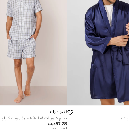
افتر دارك
 دينا
طقم شورتات قطنية فاخرة مونت كارلو
57.78
د.ب
توصيل مجاني