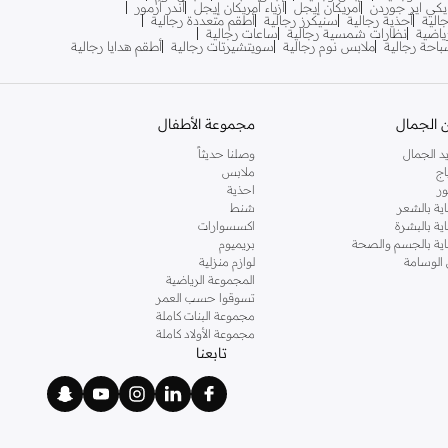
يكي اير جوردن
أمريكان إيجل
أزياء أمريكان إيجل
أندر آرمور
الية
أحذية رجالية
سنيكرز رجالية
أطقم متعددة رجالية
اضية
نظارات شمسية رجالية
ساعات رجالية
احة رجالية
ملابس نوم رجالية
سويتشيرتات رجالية
أطقم هدايا رجالية
 الجمال
مجموعة الأطفال
د الجمال
وصلنا حديثاً
اج
ملابس
ر
احذية
اية بالشعر
شنط
اية بالبشرة
اكسسوارات
ناية بالجسم والصحة
بريميوم
 الوسامة
لوازم منزلية
المجموعة الرياضية
تسوقوا حسب العمر
مجموعة البنات كاملة
مجموعة الأولاد كاملة
تابعنا