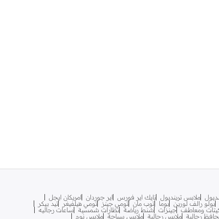
نديول
ملابس ترينديول
نايك اير فورس
اير جوردان
امريكان ايجل
بولو رالف لورين
بوما
توب مان
تومي جينز
تومي هيلفيغر
تيد بيكر
يتات ومعاطف
جينزات
شنط رياضة
نظارات شمسية
ساعات رجاليه
افظ رجالية
ملابس رجالية
ملابس سباحة
ملابس نوم