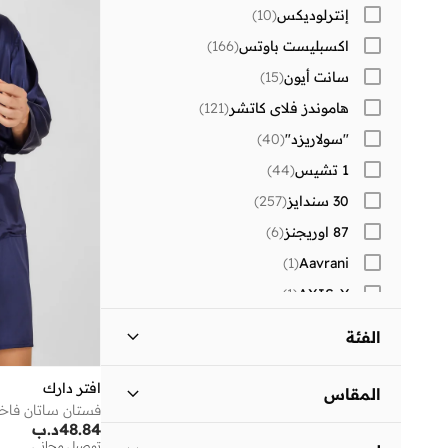
إنترلوديكس
(
10
)
اكسبليست باوتس
(
166
)
سانت أيون
(
15
)
هاموندز فلاي كاتشر
(
121
)
"سولاريزد"
(
40
)
1 تشيس
(
44
)
30 سندايز
(
257
)
87 اوريجنز
(
6
)
)
1
(
Aavrani
)
1
(
AXIS-Y
)
1
(
Beauvage
الفئة
)
1
(
Corus
كل الالرجال
)
4
(
)
83
(
Lehar
افتر دارك
المقاس
فستان ساتان فاخر
)
34
(
MAH
48.84
د.ب
ملابس
)
4
(
مقاس الملابس (Alpha)
توصيل مجاني