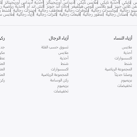
س
نايكي
أحذبة نايكي
ملابس نايكي
أديداس أوريجينالز
أحذية أديداس أوريجينالز
نا
فن كلاين جينز
نيو بالانس
تومي هيلفيغر
جاك اند جونز
اتش اند ام
أحذية رياضية رج
ينو رجالية
بوكسرات رجالية
بلوفرات رجالية
معاطف رجالية
جينزات رجالية
شنط ري
لية
صنادل رجالية
عطور رجالية
قبعات رجالية
كنزات رجالية
أزياء رجالية
ملابس سب
أزياء النساء
أزياء الرجال
ركن
ملابس
تسوق حسب الفئة
جدي
أحذية
ملابس
مكي
اكسسوارات
أحذية
عطو
شنط
شنط
العن
المجموعة الرياضية
اكسسوارات
العن
وصلنا حديثاً
المجموعة الرياضية
الع
بريميوم
ركن الوسامة
ركن
تخفيضات
بريميوم
تخفيضات