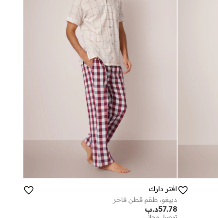
افتر دارك
دييغو، طقم قطن فاخر
57.78
د.ب
توصيل مجاني