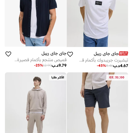
جاي جاي ريبل
جاي جاي ريبل
قميص منتجع بأكمام قصيرة بقصة ضيقة كاجوال
تيشيرت جريبدوك بأكمام قصيرة وياقة مستديرة
9.79
د.ب
-
25
%
12.90
4.67
د.ب
-
45
%
8.46
:
:
00
31
03
الأكثر طلبا