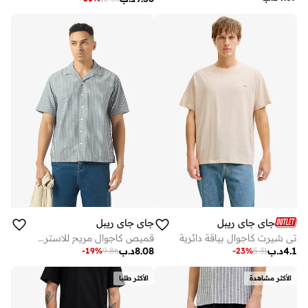
جاي جاي ريبل
جاي جاي ريبل
تي شيرت كاجوال بياقة دائرية
قميص كاجوال مريح للاسترخاء
4.1
د.ب
8.08
د.ب
-
19
%
9.86
-
23
%
5.31
الأكثر مشاهدة
الأكثر طلبا