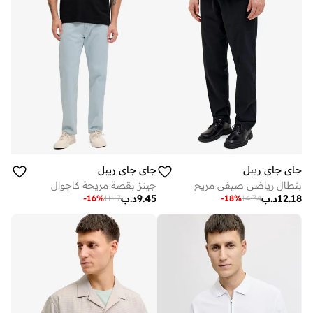
جاي جاي ريبل
جاي جاي ريبل
بنطال رياضي صيفي مريح
جينز بقصة مريحة كاجوال
12.18
د.ب
9.45
د.ب
-
16
%
11.17
-
18
%
14.74