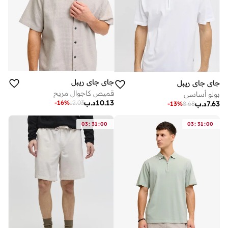
جاي جاي ريبل
جاي جاي ريبل
قميص كاجوال مريح
بولو أساسي
10.13
د.ب
-
16
%
12.03
7.63
د.ب
-
13
%
8.68
:
:
:
:
03
31
00
03
31
00