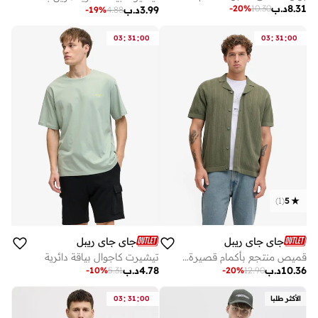
8.31
د.ب
-
20
%
10.30
3.99
د.ب
-
19
%
4.88
:
:
:
:
03
31
00
03
31
00
)
1
(
5
جاي جاي ريبل
جاي جاي ريبل
قميص منتجع بأكمام قصيرة بقصة ضيقة كاجوال
تيشيرت كاجوال بياقة دائرية
10.36
د.ب
4.78
د.ب
-
10
%
5.31
-
20
%
12.90
:
:
الأكثر طلبا
00
31
03