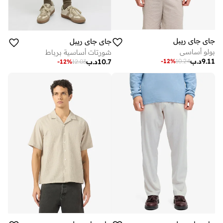
جاي جاي ريبل
جاي جاي ريبل
بولو أساسي
شورتات أساسية برباط
9.11
د.ب
-
12
%
10.24
10.7
د.ب
-
12
%
12.03