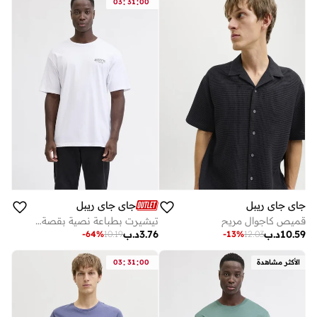
:
:
03
31
00
جاي جاي ريبل
جاي جاي ريبل
قميص كاجوال مريح
تيشيرت بطباعة نصية بقصة عادية وياقة دائرية
10.59
د.ب
3.76
د.ب
-
64
%
10.19
-
13
%
12.03
:
:
الأكثر مشاهدة
00
31
03