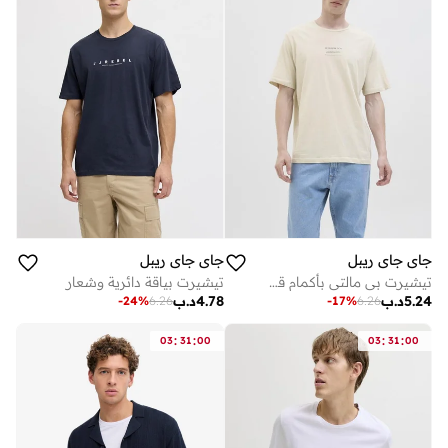
جاي جاي ريبل
جاي جاي ريبل
تيشيرت بي مالتي بأكمام قصيرة وياقة دائرية
تيشيرت بياقة دائرية وشعار
5.24
د.ب
4.78
د.ب
-
24
%
6.26
-
17
%
6.26
:
:
:
:
03
31
00
03
31
00