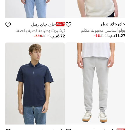
جاي جاي ريبل
جاي جاي ريبل
بولو أساسي محبوك ملائم
تيشيرت بطباعة نصية بقصة عادية وياقة دائرية
11.27
د.ب
-
6
%
11.95
6.72
د.ب
-
35
%
10.19