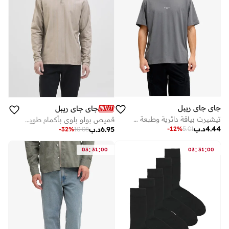
جاي جاي ريبل
جاي جاي ريبل
تيشيرت بياقة دائرية وطبعة جرافيك
قميص بولو بلوي بأكمام طويلة
4.44
د.ب
-
12
%
5.01
6.95
د.ب
-
32
%
10.08
:
:
:
:
03
31
00
03
31
00