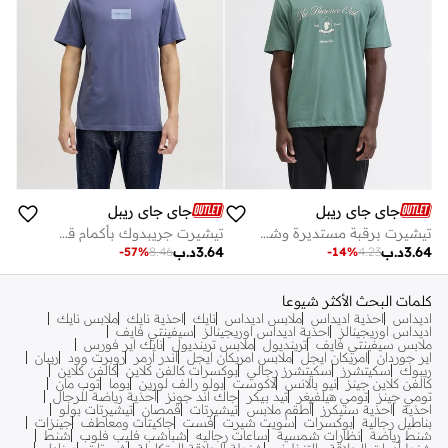
جاي جاي ريبل
جاي جاي ريبل
تيشيرت برقبة مستديرة وشعار وقصة مريحة
تيشيرت جريبدوك بأكمام قصيرة وياقة مستديرة
3.64
د.ب
3.64
د.ب
-
57
%
8.46
-
14
%
4.23
كلمات البحث الأكثر شيوعا
اديداس
احذية اديداس
ملابس اديداس
نايك
احذية نايك
ملابس نايك
اديداس اوريجينالز
احذية اديداس اوريجينالز
سيفينتي فايف
ملابس سيفينتي فايف
ترينديول
ملابس ترينديول
نايك اير فورس
اير جوردان
امريكان ايجل
ملابس امريكان ايجل
اندر ارمر
روبرت وود
ريبان
ريبوك
سكيتشرز
سكيتشرز رجالي
بوكسرات كالفن كلاين
كالفن كلاين
كالفن كلاين جينز
نيو بالانس
لاكوست
بولو رالف لورين
بوما
توب مان
تومي جينز
تومي هيلفيغر
تيد بيكر
جاك اند جونز
أحذية رياضة للرجال
احذية
احذية سنيكرز
أطقم ملابس
تيشيرتات
قمصان
تيشيرتات بولو
بناطيل رجالية
بوكسرات
سويت شيرت
فست
جاكيتات ومعاطف
جينزات
شنط رياضة
نظارات شمسية
ساعات رجاليه
شباشب فليب فلوب
شنط
شنط أدوات الحلاقة والتنظيف
شنطة الحلاقة المتكاملة
شورتات
صنادل