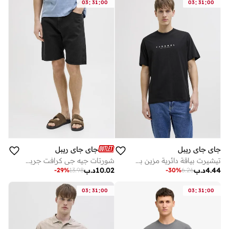
:
:
:
:
03
31
00
03
31
00
جاي جاي ريبل
جاي جاي ريبل
تيشيرت بياقة دائرية مزين بشعار العلامة التجارية
شورتات جيه جي كرافت جربتايلور
4.44
د.ب
10.02
د.ب
-
29
%
13.98
-
30
%
6.26
:
:
:
:
03
31
00
03
31
00