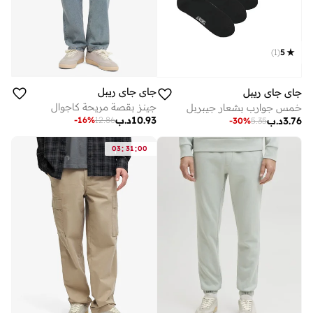
)
1
(
5
جاي جاي ريبل
جاي جاي ريبل
جينز بقصة مريحة كاجوال
خمس جوارب بشعار جيبربل
10.93
د.ب
-
16
%
12.86
3.76
د.ب
-
30
%
5.35
:
:
03
31
00