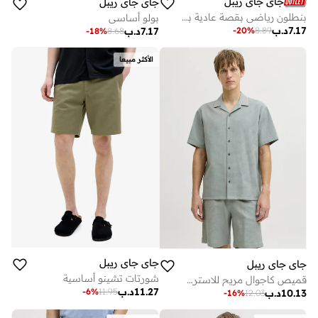
جاي جاي ريبل
جاي جاي ريبل
بنطلون رياضي بقصة عادية برباط وشعار
بولو أساسي
7.17
د.ب
-
20
%
8.89
7.17
د.ب
-
18
%
8.68
الأكثر مبيعا
جاي جاي ريبل
جاي جاي ريبل
شورتات تشينو أساسية
قميص كاجوال مريح للاسترخاء
11.27
د.ب
-
6
%
11.95
10.13
د.ب
-
16
%
12.03