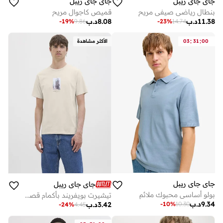
جاي جاي ريبل
جاي جاي ريبل
بنطال رياضي صيفي مريح
قميص كاجوال مريح
11.38
د.ب
8.08
د.ب
-
19
%
9.86
-
23
%
14.74
:
:
00
31
03
الأكثر مشاهدة
جاي جاي ريبل
جاي جاي ريبل
بولو أساسي محبوك ملائم
تيشيرت بويفريند بأكمام قصيرة وياقة مستديرة
9.34
د.ب
-
10
%
10.30
3.42
د.ب
-
24
%
4.45