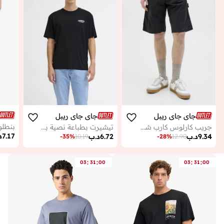
جاي جاي ريبل
جاي جاي ريبل
جريب كارلوس كارب شورت
تيشيرت بطباعة نصية بقصة عادية وياقة دائرية
7.17
د
9.34
د.ب
6.72
د.ب
-
35
%
10.19
-
28
%
12.90
:
:
:
:
03
31
00
03
31
00