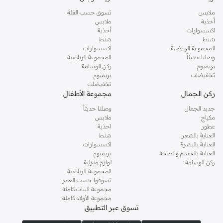
ملابس
تسوق حسب الفئة
أحذية
ملابس
اكسسوارات
أحذية
شنط
شنط
المجموعة الرياضية
اكسسوارات
وصلنا حديثاً
المجموعة الرياضية
بريميوم
ركن الوسامة
تخفيضات
بريميوم
تخفيضات
ركن الجمال
مجموعة الأطفال
جديد الجمال
وصلنا حديثاً
مكياج
ملابس
عطور
احذية
العناية بالشعر
شنط
العناية بالبشرة
اكسسوارات
العناية بالجسم والصحة
بريميوم
ركن الوسامة
لوازم منزلية
المجموعة الرياضية
تسوقوا حسب العمر
مجموعة البنات كاملة
مجموعة الأولاد كاملة
تسوق عبر التطبيق