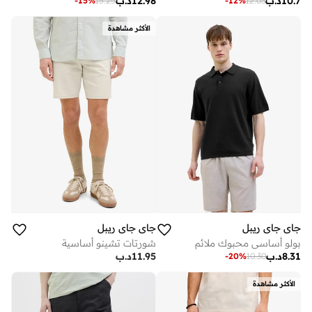
10.7
د.ب
12.98
د.ب
-
15
%
15.25
-
12
%
12.03
الأكثر مشاهدة
جاي جاي ريبل
جاي جاي ريبل
بولو أساسي محبوك ملائم
شورتات تشينو أساسية
8.31
د.ب
11.95
د.ب
-
20
%
10.30
الأكثر مشاهدة