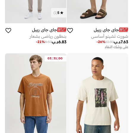
)
1
(
5
جاي جاي ريبل
جاي جاي ريبل
شورت تشينو أساسي
بنطلون رياضي بشعار
7.63
د.ب
6.83
د.ب
-
21
%
8.57
-
26
%
10.30
على وشك النفاد
:
:
03
31
00