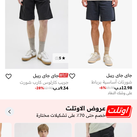
)
1
(
5
جاي جاي ريبل
جاي جاي ريبل
شورتات أساسية برباط
جريب كارلوس كارب شورت
12.98
د.ب
-
6
%
13.78
9.34
د.ب
-
28
%
12.90
على وشك النفاد
عروض الاوتلت
خصم حتى 70٪ على تشكيلات مختارة