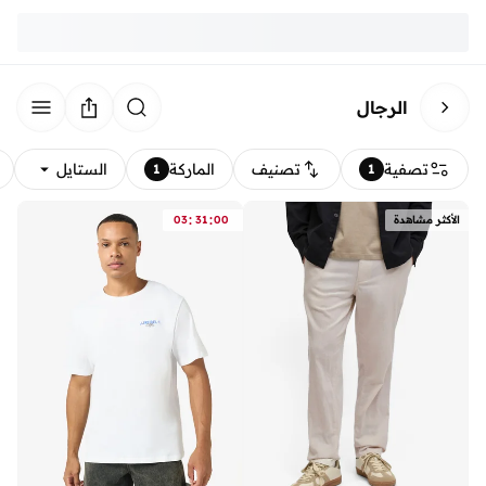
الرجال
تصفية
تصنيف
الماركة
الستايل
1
1
:
:
الأكثر مشاهدة
00
31
03