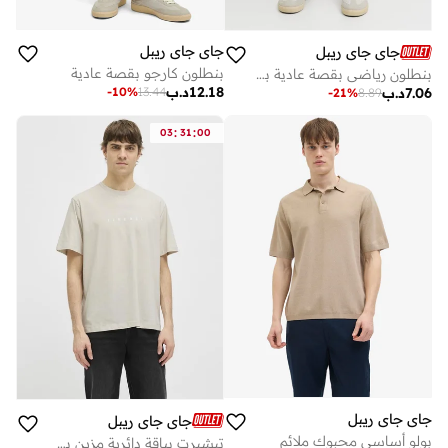
جاي جاي ريبل
جاي جاي ريبل
بنطلون كارجو بقصة عادية
بنطلون رياضي بقصة عادية برباط شعار
12.18
د.ب
-
10
%
13.44
7.06
د.ب
-
21
%
8.89
:
:
03
31
00
جاي جاي ريبل
جاي جاي ريبل
بولو أساسي محبوك ملائم
تيشيرت بياقة دائرية مزين بشعار العلامة التجارية