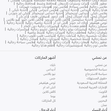
عطور
كابات
كنزات وسترات كارديغان
محافظ وشنط
محافظ رجالية
ملابس رجالية
ملابس سباحة
ملابس نوم
هوديات وسويت شيرتات
هدايا رجالية
أديداس
أحذية أديداس
ملابس أديداس
نايكي
أحذبة نايكي
ملابس نايكي
أديداس أوريجينالز
أحذية أديداس أوريجينالز
نايكي اير جوردن
أمريكان إيجل
أزياء أمريكان إيجل
أندر آرمور
سيفنتي فايف
راي بان
سكيتشرز
أحذية سكيتشرز
كالفن كلاين اندروير
كالفن كلاين جينز
نيو بالانس
تومي هيلفيغر
جاك اند جونز
اتش اند ام
أحذية رياضية رجالية
أحذية رجالية
سنيكرز رجالية
أطقم متعددة رجالية
تيشيرتات رجالية دون أكمام
قمصان رجالية
تيشيرتات بولو رجالية
بناطيل تشينو رجالية
بوكسرات رجالية
بلوفرات رجالية
معاطف رجالية
جينزات رجالية
شنط رياضية
نظارات شمسية رجالية
ساعات رجالية
شباشب فليب فلوب رجالية
شنط رجالية
شنط شخصية رجالية
شورتات رجالية
صنادل رجالية
عطور رجالية
قبعات رجالية
كنزات رجالية
أزياء رجالية
ملابس سباحة رجالية
ملابس نوم رجالية
سويتشيرتات رجالية
أطقم هدايا رجالية
عن نمشي
أشهر الماركات
عن نمشي
نايك
سياسة الخصوصية
أديداس
سياسة الاسترجاع
نيو بالانس
حقوق المستهلك
جس
المملكة العربية السعودية
تومي هيلفيغر
الإمارات العربية المتحدة
اتش اند ام
الكويت
كالفن كلاين
قطر
بوما
البحرين
كل الماركات
عمان
أزياء النساء
أزياء الرجال