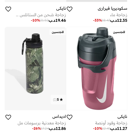
سكوديريا فيراري
نايكي
زجاجة ماء
زجاجة شحن من الستانلس ستيل بسعة أونصة بتصميم جرافيك
12.35
د.ب
19.46
د.ب
-
10
%
21.52
-
33
%
18.43
للجنسين
للجنسين
)
1
(
5
نايكي
اديداس
زجاجة وقود أونصة
زجاجة معدنية برسومات مل
11.27
د.ب
12.86
د.ب
-
26
%
17.24
-
10
%
12.41