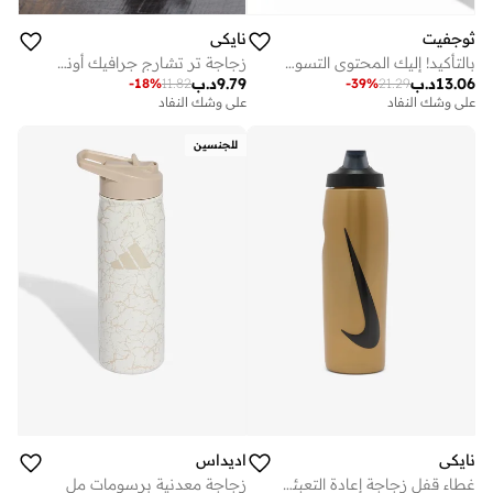
ثوجفيت
نايكي
بالتأكيد! إليك المحتوى التسويقي المحدث للسخان الذكي باللغة العربية، مصاغاً بأسلوب احترافي ليناسب متجرك الإلكتروني:
زجاجة تر تشارج جرافيك أونصة
13.06
د.ب
9.79
د.ب
-
18
%
11.82
-
39
%
21.29
على وشك النفاد
على وشك النفاد
للجنسين
نايكي
اديداس
غطاء قفل زجاجة إعادة التعبئة لتر
زجاجة معدنية برسومات مل