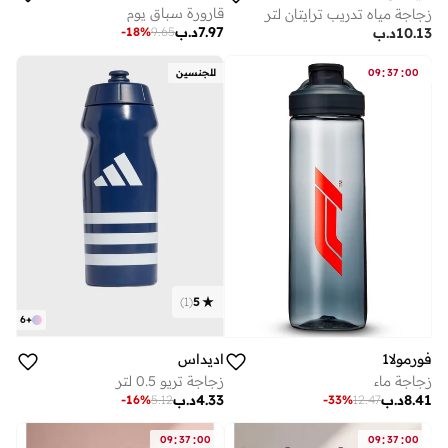
قارورة سباق يوم
زجاجة مياه تدريب ترايتان لتر
7.97
د.ب
10.13
د.ب
-
18
%
9.65
:
:
00
37
09
للجنسين
)
1
(
5
6
+
اديداس
فورمولا1
زجاجة تريو 0.5 لتر
زجاجة ماء
4.33
د.ب
8.41
د.ب
-
16
%
5.12
-
33
%
12.47
:
:
:
:
09
37
00
09
37
00