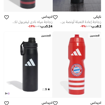
نايكي
اديداس
زجاجة إعادة التعبئة أونصة برسومات
زجاجة مياه نادي ليفربول لكرة القدم
8.2
د.ب
5.24
د.ب
-
19
%
6.40
-
9
%
8.99
للجنسين
للجنسين
)
1
(
5
2
+
اديداس
اديداس