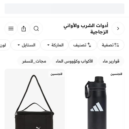
أدوات الشرب والأواني
الزجاجية
تصفية
تصنيف
الماركة
الستايل
لون
قوارير ماء
الأكواب وكؤووس الماء
مجات_للسفر
للجنسين
للجنسين