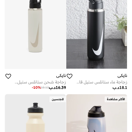
نايكي
نايكي
زجاجة ماء ستانلس ستيل قابلة لإعادة التعبئة أونصة
زجاجة شحن ستانلس ستيل أونصة
18.1
د.ب
16.39
د.ب
-
10
%
18.10
الأكثر مشاهدة
للجنسين