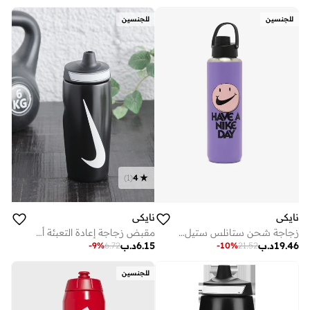
للجنسين
للجنسين
)
1
(
4
نايكي
نايكي
زجاجة شحن ستانلس ستيل أونصة برسومات
مقبض زجاجة إعادة التعبئة أونصة
19.46
د.ب
6.15
د.ب
-
9
%
6.72
-
10
%
21.52
للجنسين