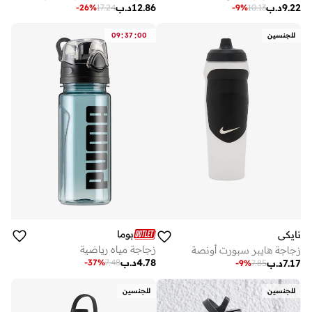
9.22
د.ب
12.86
د.ب
-
26
%
17.24
-
9
%
10.13
:
:
للجنسين
00
37
09
بوما
نايكي
زجاجة مياه رياضية
زجاجة هايبر سبورت أونصة
4.78
د.ب
7.17
د.ب
-
37
%
7.48
-
9
%
7.85
للجنسين
للجنسين