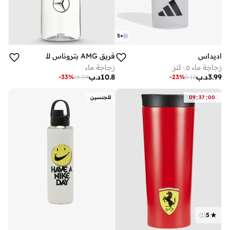
5
+
اديداس
فريق AMG بتروناس للفورمولا 1
زجاجة ماء ٠.٥ لتر
زجاجة ماء
3.99
د.ب
10.8
د.ب
-
33
%
16.04
-
23
%
5.12
:
:
00
37
09
للجنسين
)
1
(
5