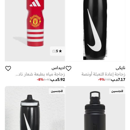
)
1
(
5
نايكي
اديداس
زجاجة إعادة التعبئة أونصة
زجاجة مياه بطبعة شعار نادي مانشستر يونايتد
7.17
د.ب
5.92
د.ب
-
9
%
7.85
-
8
%
6.40
للجنسين
للجنسين