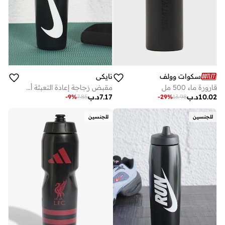
سكوات وولف
نايكي
قارورة ماء 500 مل
مقبض زجاجة إعادة التعبئة أونصة
10.02
د.ب
7.17
د.ب
-
9
%
7.85
-
29
%
13.98
للجنسين
للجنسين