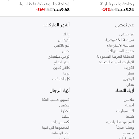
زجاجة ماء برشلونة
زجاجة ماء معدنية بغطاء لولبي ٠.٦ لتر
5.24
د.ب
9.68
د.ب
-
36
%
15.07
-
19
%
6.40
عن نمشي
أشهر الماركات
عن نمشي
نايك
سياسة الخصوصية
أديداس
سياسة الاسترجاع
نيو بالانس
حقوق المستهلك
جس
المملكة العربية السعودية
تومي هيلفيغر
الإمارات العربية المتحدة
اتش اند ام
الكويت
كالفن كلاين
قطر
بوما
البحرين
كل الماركات
عمان
أزياء النساء
أزياء الرجال
ملابس
تسوق حسب الفئة
أحذية
ملابس
اكسسوارات
أحذية
شنط
شنط
المجموعة الرياضية
اكسسوارات
وصلنا حديثاً
المجموعة الرياضية
بريميوم
ركن الوسامة
تخفيضات
بريميوم