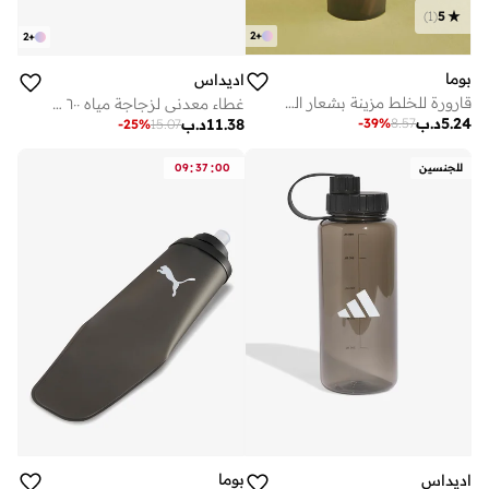
)
1
(
5
2
+
2
+
بوما
اديداس
قارورة للخلط مزينة بشعار الماركة
غطاء معدني لزجاجة مياه ٦٠٠ مل
5.24
د.ب
11.38
د.ب
-
39
%
8.57
-
25
%
15.07
:
:
للجنسين
00
37
09
بوما
اديداس