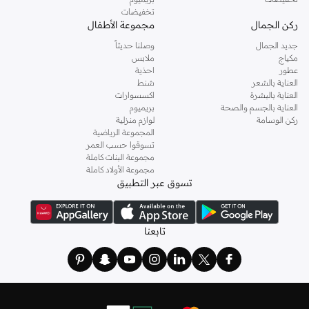
تخفيضات
ركن الجمال
مجموعة الأطفال
جديد الجمال
وصلنا حديثاً
مكياج
ملابس
عطور
احذية
العناية بالشعر
شنط
العناية بالبشرة
اكسسوارات
العناية بالجسم والصحة
بريميوم
ركن الوسامة
لوازم منزلية
المجموعة الرياضية
تسوقوا حسب العمر
مجموعة البنات كاملة
مجموعة الأولاد كاملة
تسوق عبر التطبيق
تابعنا