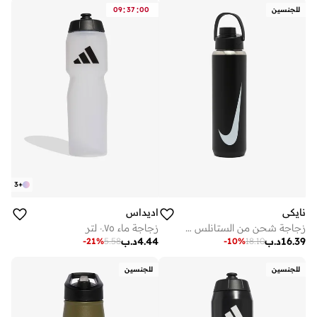
:
:
للجنسين
00
37
09
3
+
نايكي
اديداس
زجاجة شحن من الستانلس ستيل بسعة أونصة
زجاجة ماء ٠.٧٥ لتر
16.39
د.ب
4.44
د.ب
-
21
%
5.58
-
10
%
18.10
للجنسين
للجنسين