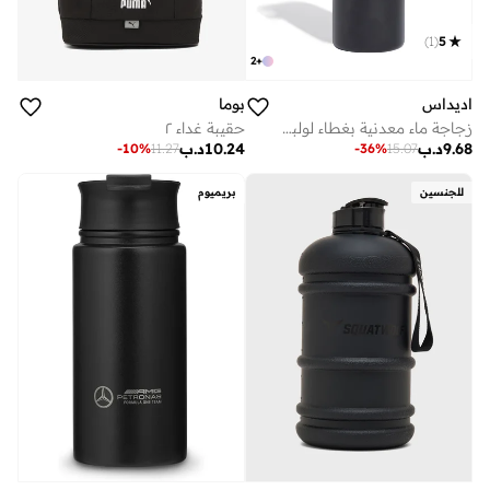
)
1
(
5
2
+
اديداس
بوما
زجاجة ماء معدنية بغطاء لولبي ٠.٦ لتر
حقيبة غداء ٢
9.68
د.ب
10.24
د.ب
-
10
%
11.27
-
36
%
15.07
للجنسين
بريميوم