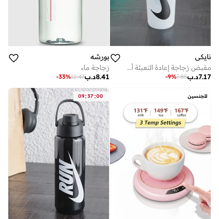
نايكي
بورشه
مقبض زجاجة إعادة التعبئة أونصة
زجاجة ماء
7.17
د.ب
8.41
د.ب
-
33
%
12.47
-
9
%
7.85
:
:
للجنسين
00
37
09