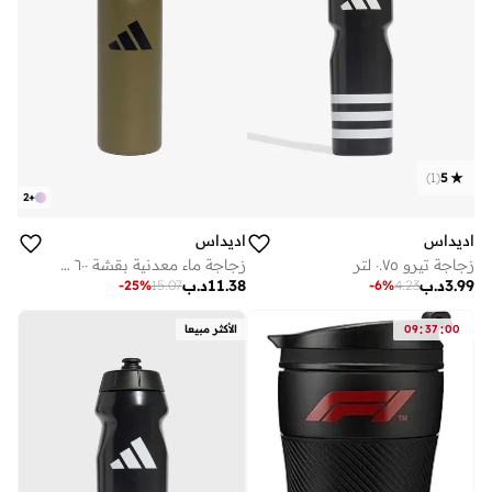
)
1
(
5
2
+
اديداس
اديداس
زجاجة تيرو ٠.٧٥ لتر
زجاجة ماء معدنية بقشة ٦٠٠ مل
3.99
د.ب
11.38
د.ب
-
25
%
15.07
-
6
%
4.23
:
:
00
37
09
الأكثر مبيعا