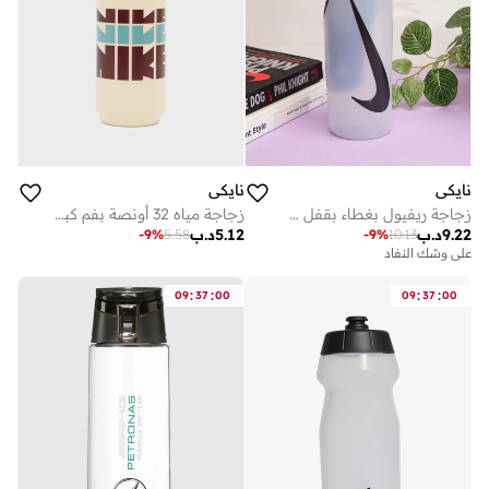
نايكي
نايكي
زجاجة ريفيول بغطاء بقفل سعة 1 لتر
زجاجة مياه 32 أونصة بفم كبير ورسومات
9.22
د.ب
5.12
د.ب
-
9
%
5.58
-
9
%
10.13
على وشك النفاد
:
:
:
:
09
37
00
09
37
00