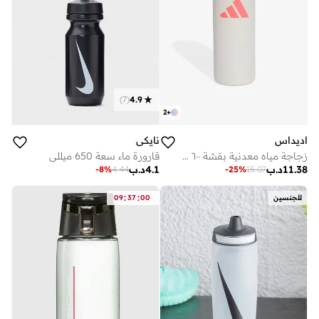
)
7
(
4.9
2
+
اديداس
نايكي
زجاجة مياه معدنية بقشة ٦٠٠ مل
قارورة ماء سعة 650 ميللي
11.38
د.ب
4.1
د.ب
-
8
%
4.44
-
25
%
15.07
:
:
للجنسين
00
37
09