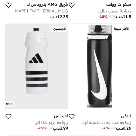
سكوات وولف
فريق AMG بتروناس للفورمولا 1
زجاجة نصف جالون
MAPF1 FW THERMAL MUG
11.5
د.ب
12.35
د.ب
-
18
%
13.98
الأكثر مبيعا
للجنسين
6
+
نايكي
اديداس
زجاجة مياه إعادة التعبئة أونصة
زجاجة تريو 0.5 لتر
6.26
د.ب
3.99
د.ب
-
7
%
6.72
-
23
%
5.12