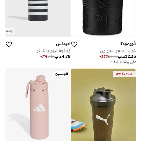
6
+
فورمولا1
اديداس
كوب السفر الحراري
زجاجة تريو 0.5 لتر
12.35
د.ب
4.78
د.ب
-
7
%
5.12
-
33
%
18.43
على وشك النفاد
:
:
00
37
09
للجنسين