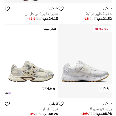
نايكي
نايكي
حقيبة ظهر تراثية
شورت فينيكس فليس
21.52
د.ب
24.13
د.ب
-
42
%
41.09
-
1
%
21.57
:
:
00
50
06
الأكثر مبيعا
)
1
(
5
)
27
(
4.6
4
+
نايكي
نايكي
زووم فوميرو 5
في آر إن آر
68.98
د.ب
-
26
%
92.04
48.26
د.ب
-
4
%
49.97