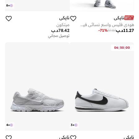
8
+
نايكي
نايكي
هودي فليس واسع نسائي فينيكس
ميتكون
11.27
د.ب
78.42
د.ب
-
71
%
37.83
توصيل مجاني
:
:
06
50
00
4
+
3
+
نايكي
نايكي