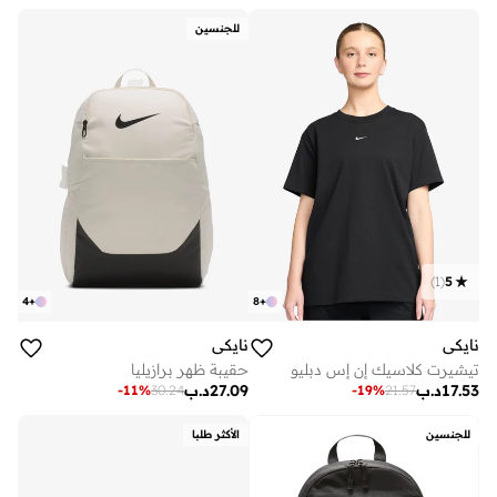
للجنسين
)
1
(
5
4
+
8
+
نايكي
نايكي
تيشيرت كلاسيك إن إس دبليو
حقيبة ظهر برازيليا
17.53
د.ب
27.09
د.ب
-
11
%
30.24
-
19
%
21.57
للجنسين
الأكثر طلبا