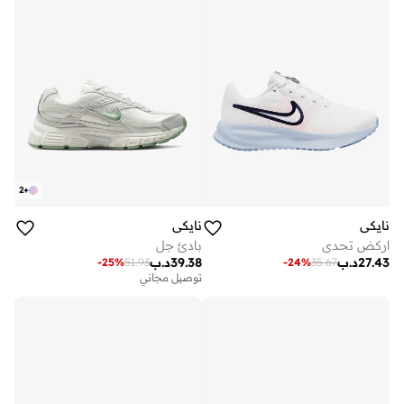
2
+
نايكي
نايكي
اركض تحدى
بادئ جل
27.43
د.ب
39.38
د.ب
-
25
%
51.93
-
24
%
35.67
توصيل مجاني