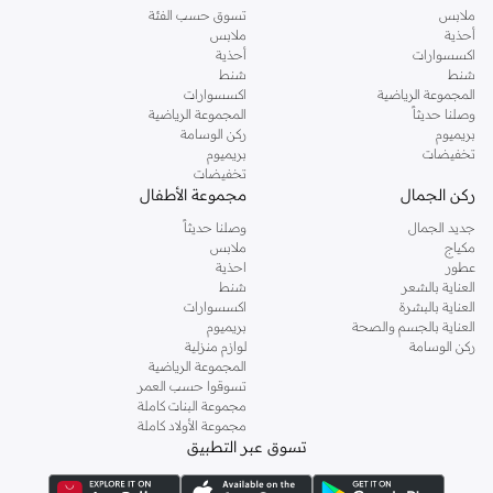
ملابس
تسوق حسب الفئة
أحذية
ملابس
اكسسوارات
أحذية
شنط
شنط
المجموعة الرياضية
اكسسوارات
وصلنا حديثاً
المجموعة الرياضية
بريميوم
ركن الوسامة
تخفيضات
بريميوم
تخفيضات
ركن الجمال
مجموعة الأطفال
جديد الجمال
وصلنا حديثاً
مكياج
ملابس
عطور
احذية
العناية بالشعر
شنط
العناية بالبشرة
اكسسوارات
العناية بالجسم والصحة
بريميوم
ركن الوسامة
لوازم منزلية
المجموعة الرياضية
تسوقوا حسب العمر
مجموعة البنات كاملة
مجموعة الأولاد كاملة
تسوق عبر التطبيق