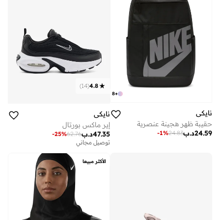
)
14
(
4.8
8
+
نايكي
نايكي
حقيبة ظهر هجينة عنصرية
إير ماكس بورتال
24.59
د.ب
-
1
%
24.83
47.35
د.ب
-
25
%
62.76
توصيل مجاني
الأكثر مبيعا