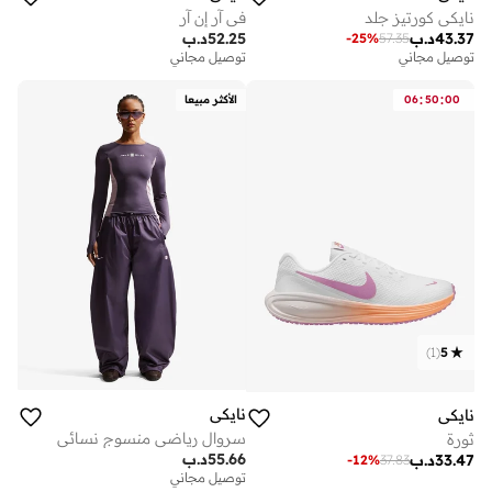
نايكي كورتيز جلد
في آر إن آر
43.37
د.ب
52.25
د.ب
-
25
%
57.35
توصيل مجاني
توصيل مجاني
:
:
00
50
06
الأكثر مبيعا
)
1
(
5
نايكي
نايكي
سروال رياضي منسوج نسائي
ثورة
55.66
د.ب
33.47
د.ب
-
12
%
37.83
توصيل مجاني