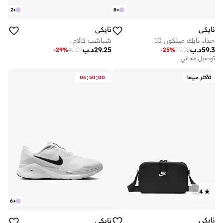
2
+
8
+
نايكي
نايكي
حذاء نايك ميتكون 10
شباشب كالام .
59.3
د.ب
29.25
د.ب
-
29
%
41.09
-
25
%
79.02
توصيل مجاني
:
:
الأكثر مبيعا
00
50
06
)
1
(
4
6
+
نايكي
نايكي