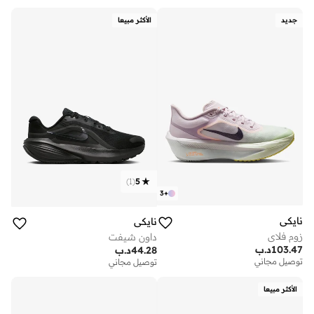
جديد
الأكثر مبيعا
)
1
(
5
3
+
نايكي
نايكي
زوم فلاي
داون شيفت
103.47
د.ب
44.28
د.ب
توصيل مجاني
توصيل مجاني
الأكثر مبيعا