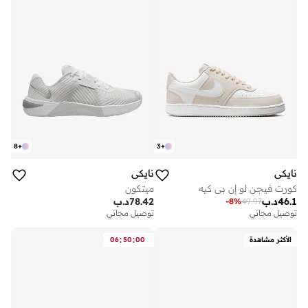
8
+
3
+
نايكي
نايكي
كورت فيجن لو إن بي كيه
ميتكون
46.1
د.ب
78.42
د.ب
-
8
%
49.97
توصيل مجاني
توصيل مجاني
:
:
الأكثر مشاهدة
00
50
06