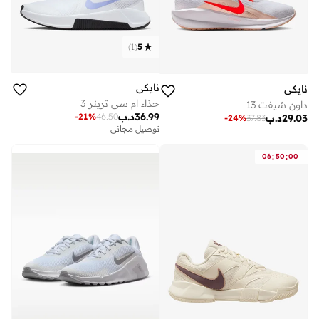
)
1
(
5
نايكي
نايكي
حذاء ام سي ترينر 3
داون شيفت 13
36.99
د.ب
-
21
%
46.50
29.03
د.ب
-
24
%
37.83
توصيل مجاني
:
:
06
50
00