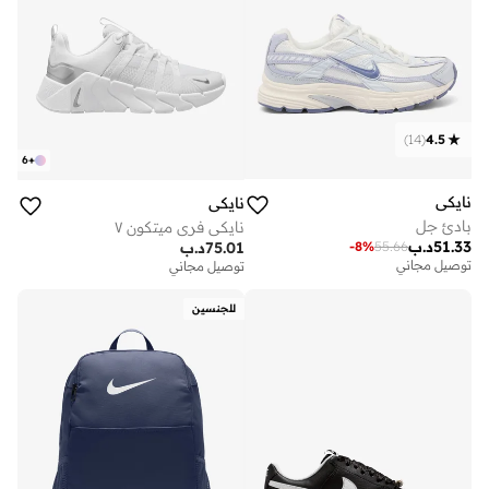
)
14
(
4.5
6
+
نايكي
نايكي
بادئ جل
نايكي فري ميتكون ٧
51.33
د.ب
-
8
%
55.66
75.01
د.ب
توصيل مجاني
توصيل مجاني
للجنسين