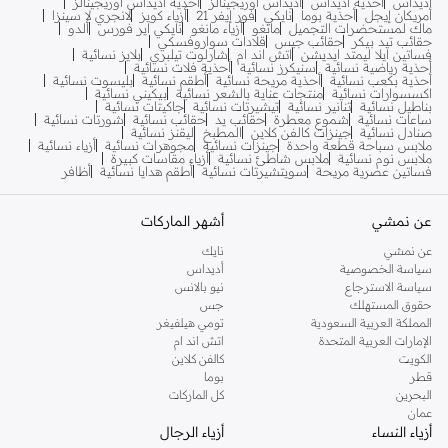
أديداس
أحذية أديداس
أديداس أوريجينالز
أحذية أديداس أوريجينالز
أمريكان إيجل
أحذية بوما
نايكي
فور إيفر 21
أزياء كويز
لانجري لا سينزا
ماك لمستحضرات التجميل
مانغو
أزياء مانغو
نايكي اير فورس
ألدو
حقائب تيد بيكر
حقائب جيس
قلادات سواروفسكي
فساتين ايلا ليمتد ايديشن
اتش اند ام
شارلوت تيلبري
بلايز نسائية
أحذية رياضية نسائية
سنيكرز نسائية
أحذية فلات نسائية
أحذية بكعب نسائية
أحذية مريحة نسائية
أطقم نسائية
بليسوت نسائية
اكسسوارات نسائية
منتجات عناية بالشعر نسائية
بيكيني نسائية
بناطيل نسائية
تنانير نسائية
تيشيرتات نسائية
جاكيتات نسائية
ساعات نسائية
شموع معطرة
حقائب يد
حقائب نسائية
شورتات نسائية
صنادل نسائية
جينزات كالفن كلاين
المطبخ
ليقنز نسائية
ملابس سباحة قطعة واحدة
جينزات نسائية
مجوهرات نسائية
أزياء نسائية
ملابس نوم نسائية
ملابس شاطئ نسائية
أزياء مقاسات كبيرة
فساتين عصرية مريحة
سويتشيرتات نسائية
أطقم هدايا نسائية
أظافر
عن نمشي
أشهر الماركات
عن نمشي
نايك
سياسة الخصوصية
أديداس
سياسة الاسترجاع
نيو بالانس
حقوق المستهلك
جس
المملكة العربية السعودية
تومي هيلفيغر
الإمارات العربية المتحدة
اتش اند ام
الكويت
كالفن كلاين
قطر
بوما
البحرين
كل الماركات
عمان
أزياء النساء
أزياء الرجال