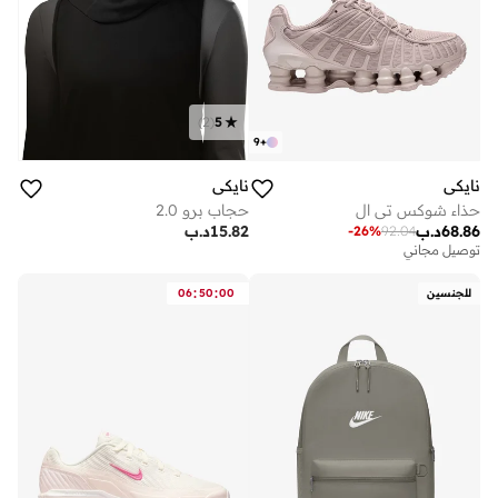
)
2
(
5
9
+
نايكي
نايكي
حذاء شوكس تي ال
حجاب برو 2.0
68.86
د.ب
15.82
د.ب
-
26
%
92.04
توصيل مجاني
:
:
للجنسين
00
50
06