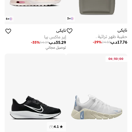
3
+
6
+
نايكي
نايكي
حقيبة ظهر تراثية .
إير ماكس بيا
17.76
د.ب
-
29
%
24.83
35.29
د.ب
-
35
%
54.09
توصيل مجاني
:
:
06
50
00
)
9
(
4.1