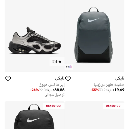
)
1
(
5
4
+
نايكي
نايكي
حقيبة ظهر برازيليا
إير ماكس ميوز
19.69
د.ب
68.86
د.ب
-
26
%
92.04
-
35
%
30.24
توصيل مجاني
:
:
:
:
06
50
00
06
50
00