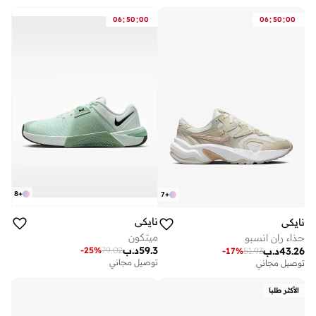
:
:
:
:
06
50
00
06
50
00
8
+
7
+
نايكي
نايكي
ميتكون
حذاء ران انسبو
59.3
د.ب
-
25
%
79.02
43.26
د.ب
-
17
%
51.93
توصيل مجاني
توصيل مجاني
الأكثر طلبا