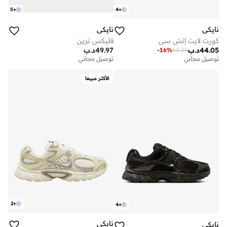
4
+
5
+
نايكي
نايكي
كورت لايت إتش سي
فليكس ترين
44.05
د.ب
49.97
د.ب
-
16
%
52.25
توصيل مجاني
توصيل مجاني
الأكثر مبيعا
2
+
4
+
نايكي
نايكي