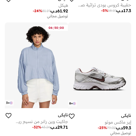
حقيبة كروس بودي تراثية صغيرة .
هيكل
17.3
د.ب
-
5
%
18.10
61.92
د.ب
-
24
%
81.19
توصيل مجاني
:
:
06
50
00
3
+
8
+
نايكي
نايكي
جاكيت وين رانر من نسيج ريب ستوب
إير ماكس موتو
29.71
د.ب
-
32
%
43.26
59.3
د.ب
-
25
%
79.02
توصيل مجاني