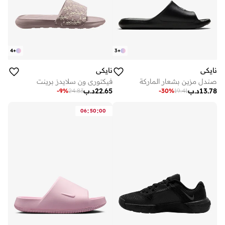
4
+
3
+
نايكي
نايكي
صندل مزين بشعار الماركة
فيكتوري ون سلايدز برينت
13.78
د.ب
22.65
د.ب
-
9
%
24.83
-
30
%
19.41
:
:
06
50
00