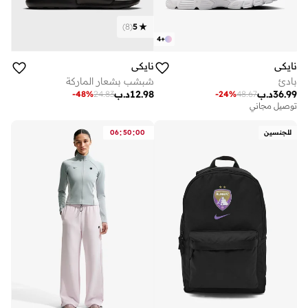
)
8
(
5
4
+
نايكي
نايكي
بادئ
شبشب بشعار الماركة
36.99
د.ب
12.98
د.ب
-
48
%
24.83
-
24
%
48.67
توصيل مجاني
:
:
للجنسين
00
50
06