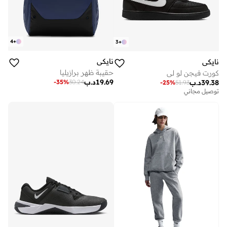
4
+
3
+
نايكي
نايكي
حقيبة ظهر برازيليا
كورت فيجن لو لي
19.69
د.ب
-
35
%
30.24
39.38
د.ب
-
25
%
51.93
توصيل مجاني