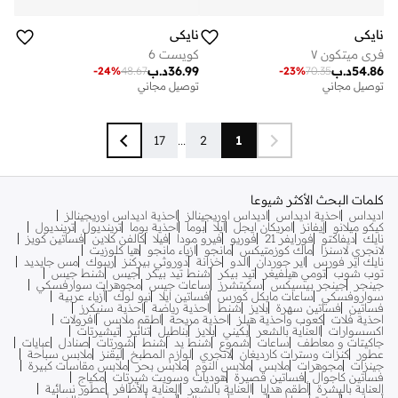
نايكي
نايكي
فري ميتكون ٧
كويست 6
54.86
د.ب
36.99
د.ب
-
24
%
48.67
-
23
%
70.35
توصيل مجاني
توصيل مجاني
17
...
2
1
كلمات البحث الأكثر شيوعا
اديداس
احذية اديداس
اديداس اوريجينالز
احذية اديداس اوريجينالز
كيكو ميلانو
إيفانز
امريكان ايجل
ايلا
بوما
احذية بوما
ترينديول
ترينديول
نايك
ديفاكتو
فورايفر 21
فوريو
فيرو مودا
فيلا
كالفن كلاين
فساتين كويز
لانجري لاسنزا
ماك كوزمتيكس
مانجو
ازياء مانجو
هيا كلوزيت
نايك اير فورس
اير جوردان
الدو
خزانة
دوروثي بيركنز
ريبوك
مس جايديد
توب شوب
تومي هيلفيغر
تيد بيكر
شنط تيد بيكر
جيس
شنط جيس
جينجر
جينجر بيسيكس
سكيتشرز
ساعات جيس
مجوهرات سوارفسكي
سواروفسكي
ساعات مايكل كورس
فساتين ايلا
نيو لوك
أزياء عربية
فساتين
فساتين سهرة
بلايز
شنط
احذية رياضة
احذية سنيكرز
احذية فلات
كعوب واحذية هيلز
احذية مريحة
اطقم ملابس
افرولات
اكسسوارات
العناية بالشعر
بكيني
بلايز
بناطيل
تنانير
تيشيرتات
جاكيتات و معاطف
ساعات
شموع
شنط يد
شنط
شورتات
صنادل
عبايات
عطور
كنزات وسترات كارديغان
لانجري
لوازم المطبخ
ليقنز
ملابس سباحة
جينزات
مجوهرات
ملابس
ملابس النوم
ملابس بحر
ملابس مقاسات كبيرة
فساتين كاجوال
فساتين قصيرة
هوديات وسويت شيرتات
مكياج
العناية بالبشرة
أطقم هدايا
العناية بالشعر
العناية بالأظافر
عطور نسائية