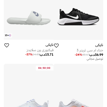
13
+
نايكي
نايكي
فيكتوري ون سلايدز
حذاء ام سي ترينر 3
15.71
د.ب
-
37
%
24.83
36.99
د.ب
-
24
%
48.67
توصيل مجاني
:
:
06
50
00