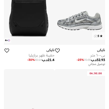
)
2
(
5
4
+
نايكي
نايكي
بي-٦٠٠٠ متر
حقيبة ظهر برازيليا
52.93
د.ب
21.4
د.ب
-
30
%
30.24
-
25
%
70.35
توصيل مجاني
:
:
06
50
00