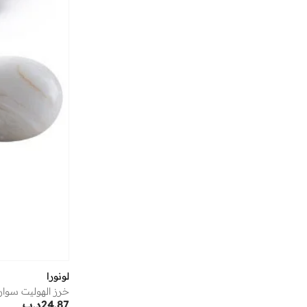
إيفا تجعيد الشعر
(
1
)
إيكولاك
(
47
)
إيكولور
(
1
)
إيلي صعب
(
1
)
إيليان وير
(
3
)
إيمينينت
(
180
)
اتريكس
(
8
)
اتش اند ام
(
13
)
اجمل
(
20
)
اديداس
(
1,959
)
اديداس اوريجينالز
(
391
)
ارماني اكسشينج
(
36
)
ارو
(
4
)
لونورا
ازيل
(
1
)
خرز الهوليت سوار
24.87
د.ب