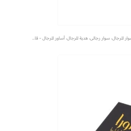
خرز عين النمر الأخضر والعقيق الأسود المسطح سوار خرز من الحجر الطبيعي مصنوع يدويًا – سوار للرجال، سوار رجالي، هدية للرجال، أساور للرجال – قابل للتعديل بمقاس واحد للجميع