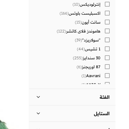
إنترلوديكس
(
10
)
اكسبليست باوتس
(
166
)
سانت أيون
(
15
)
هاموندز فلاي كاتشر
(
122
)
"سولاريزد"
(
39
)
1 تشيس
(
44
)
30 سندايز
(
255
)
87 اوريجنز
(
6
)
)
1
(
Aavrani
)
1
(
AXIS-Y
)
1
(
Beauvage
الفئة
)
1
(
Corus
كل الالرجال
)
13
(
)
1
(
Edifice
الستايل
)
83
(
Lehar
اكسسوارات
)
13
(
رمضان_العيد
(
12
)