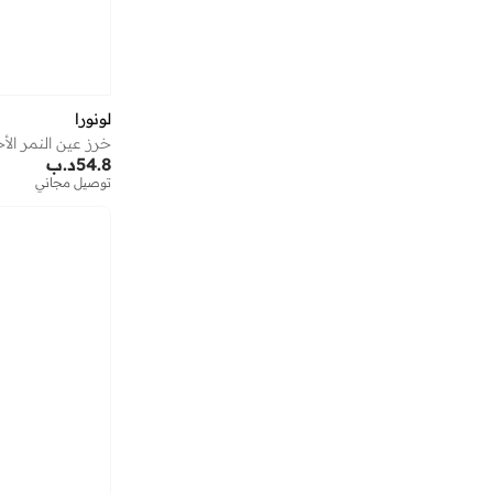
أسترو
(
3
)
أستون مارتن
(
27
)
أسوبو
(
40
)
لونورا
أشري سكن
(
16
)
أشيتا فرنانديز
(
90
)
54.8
د.ب
توصيل مجاني
أفنان
(
7
)
ألب_أوشن
(
6
)
ألترا
(
8
)
أميا
(
1
)
أنوذر كوتون لاب
(
19
)
أو نيل
(
6
)
أوربان كير
(
1
)
أوربان هول
(
2
)
أوربانهاول
(
8
)