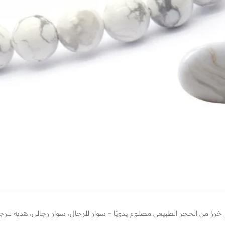
 خرز من الحجر الطبيعي مصنوع يدويًا – سوار للرجال، سوار رجالي، هدية للرج