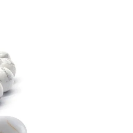
الملكة الحميمة
(
2
)
امبرو
(
3
)
امبوريو ارماني
(
166
)
امريكان ايجل
(
10
)
انتا
(
534
)
اند هوني
(
8
)
اندر ارمر
(
345
)
انكسيخ
(
15
)
انوا
(
4
)
او في اس
(
100
)
اورورا
(
1
)
اوف ليميتس
(
1
)
اولابلكس
(
3
)
اومو كافالير
(
149
)