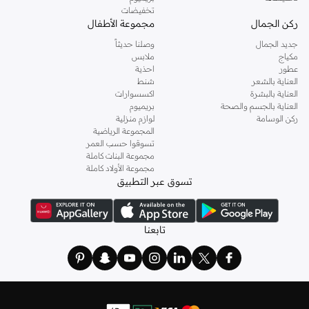
تخفيضات
ركن الجمال
مجموعة الأطفال
جديد الجمال
وصلنا حديثاً
مكياج
ملابس
عطور
احذية
العناية بالشعر
شنط
العناية بالبشرة
اكسسوارات
العناية بالجسم والصحة
بريميوم
ركن الوسامة
لوازم منزلية
المجموعة الرياضية
تسوقوا حسب العمر
مجموعة البنات كاملة
مجموعة الأولاد كاملة
تسوق عبر التطبيق
تابعنا