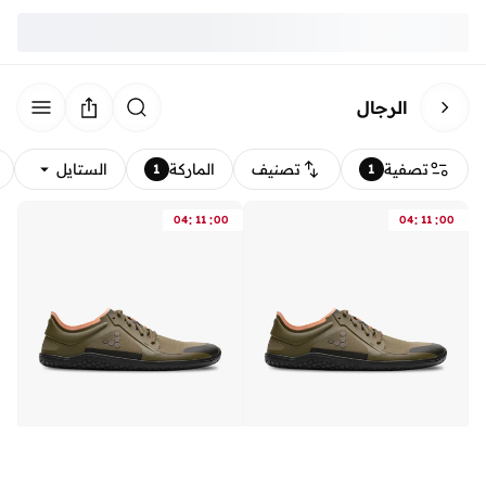
الرجال
تصفية
تصنيف
الماركة
الستايل
1
1
:
:
:
:
04
11
00
04
11
00