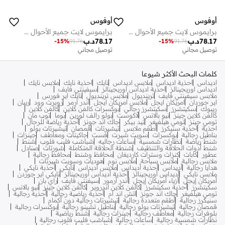
أوفوس
أوفوس
برايموس لايت جميع الأحوال الجوية للرجال زيتوني
برايموس لايت جميع الأحوال الجوية للرجال زيتوني
78.17
د.ب
78.17
د.ب
-
15
%
91.76
-
15
%
91.76
توصيل مجاني
توصيل مجاني
كلمات البحث الأكثر شيوعا
اديداس
احذية اديداس
ملابس اديداس
نايك
احذية نايك
ملابس نايك
اديداس اوريجينالز
احذية اديداس اوريجينالز
سيفينتي فايف
ملابس سيفينتي فايف
ترينديول
ملابس ترينديول
نايك اير فورس
اير جوردان
امريكان ايجل
ملابس امريكان ايجل
اندر ارمر
روبرت وود
ريبان
ريبوك
سكيتشرز
سكيتشرز رجالي
بوكسرات كالفن كلاين
كالفن كلاين
كالفن كلاين جينز
نيو بالانس
لاكوست
بولو رالف لورين
بوما
توب مان
تومي جينز
تومي هيلفيغر
تيد بيكر
جاك اند جونز
أحذية رياضة للرجال
احذية
احذية سنيكرز
أطقم ملابس
تيشيرتات
قمصان
تيشيرتات بولو
بناطيل رجالية
بوكسرات
سويت شيرت
فست
جاكيتات ومعاطف
جينزات
شنط رياضة
نظارات شمسية
ساعات رجاليه
شباشب فليب فلوب
شنط
شنط أدوات الحلاقة والتنظيف
شنطة الحلاقة المتكاملة
شورتات
صنادل
عطور
كابات
كنزات وسترات كارديغان
محافظ وشنط
محافظ رجالية
ملابس رجالية
ملابس سباحة
ملابس نوم
هوديات وسويت شيرتات
هدايا رجالية
أديداس
أحذية أديداس
ملابس أديداس
نايكي
أحذبة نايكي
ملابس نايكي
أديداس أوريجينالز
أحذية أديداس أوريجينالز
نايكي اير جوردن
أمريكان إيجل
أزياء أمريكان إيجل
أندر آرمور
سيفنتي فايف
راي بان
سكيتشرز
أحذية سكيتشرز
كالفن كلاين اندروير
كالفن كلاين جينز
نيو بالانس
تومي هيلفيغر
جاك اند جونز
اتش اند ام
أحذية رياضية رجالية
أحذية رجالية
سنيكرز رجالية
أطقم متعددة رجالية
تيشيرتات رجالية دون أكمام
قمصان رجالية
تيشيرتات بولو رجالية
بناطيل تشينو رجالية
بوكسرات رجالية
بلوفرات رجالية
معاطف رجالية
جينزات رجالية
شنط رياضية
نظارات شمسية رجالية
ساعات رجالية
شباشب فليب فلوب رجالية