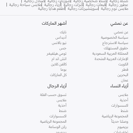
شنط رجالية
شنط شخصية رجالية
شورتات رجالية
صنادل رجالية
عطور رجالية
قبعات رجالية
كنزات رجالية
أزياء رجالية
ملابس سباحة رجالية
ملابس نوم رجالية
سويتشيرتات رجالية
أطقم هدايا رجالية
عن نمشي
أشهر الماركات
عن نمشي
نايك
سياسة الخصوصية
أديداس
سياسة الاسترجاع
نيو بالانس
حقوق المستهلك
جس
المملكة العربية السعودية
تومي هيلفيغر
الإمارات العربية المتحدة
اتش اند ام
الكويت
كالفن كلاين
قطر
بوما
البحرين
كل الماركات
عمان
أزياء النساء
أزياء الرجال
ملابس
تسوق حسب الفئة
أحذية
ملابس
اكسسوارات
أحذية
شنط
شنط
المجموعة الرياضية
اكسسوارات
وصلنا حديثاً
المجموعة الرياضية
بريميوم
ركن الوسامة
تخفيضات
بريميوم