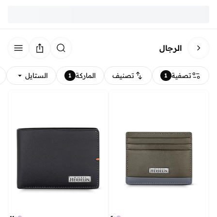
الرجال
تصفية
تصنيف
الماركة
الستايل
1
1