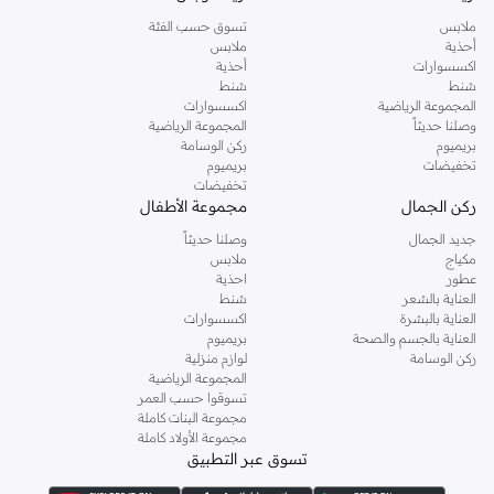
ملابس
تسوق حسب الفئة
أحذية
ملابس
اكسسوارات
أحذية
شنط
شنط
المجموعة الرياضية
اكسسوارات
وصلنا حديثاً
المجموعة الرياضية
بريميوم
ركن الوسامة
تخفيضات
بريميوم
تخفيضات
ركن الجمال
مجموعة الأطفال
جديد الجمال
وصلنا حديثاً
مكياج
ملابس
عطور
احذية
العناية بالشعر
شنط
العناية بالبشرة
اكسسوارات
العناية بالجسم والصحة
بريميوم
ركن الوسامة
لوازم منزلية
المجموعة الرياضية
تسوقوا حسب العمر
مجموعة البنات كاملة
مجموعة الأولاد كاملة
تسوق عبر التطبيق