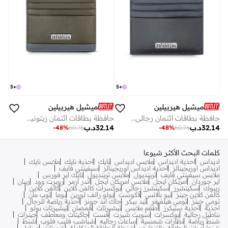
5
+
5
+
ميشيل هيربيلين
ميشيل هيربيلين
حافظة بطاقات ائتمان رجالي كحلي وأسود
حافظة بطاقات ائتمان زيتونية للرجال
32.14
د.ب
32.14
د.ب
-
48
%
60.76
-
48
%
60.76
كلمات البحث الأكثر شيوعا
اديداس
احذية اديداس
ملابس اديداس
نايك
احذية نايك
ملابس نايك
اديداس اوريجينالز
احذية اديداس اوريجينالز
سيفينتي فايف
ملابس سيفينتي فايف
ترينديول
ملابس ترينديول
نايك اير فورس
اير جوردان
امريكان ايجل
ملابس امريكان ايجل
اندر ارمر
روبرت وود
ريبان
ريبوك
سكيتشرز
سكيتشرز رجالي
بوكسرات كالفن كلاين
كالفن كلاين
كالفن كلاين جينز
نيو بالانس
لاكوست
بولو رالف لورين
بوما
توب مان
تومي جينز
تومي هيلفيغر
تيد بيكر
جاك اند جونز
أحذية رياضة للرجال
احذية
احذية سنيكرز
أطقم ملابس
تيشيرتات
قمصان
تيشيرتات بولو
بناطيل رجالية
بوكسرات
سويت شيرت
فست
جاكيتات ومعاطف
جينزات
شنط رياضة
نظارات شمسية
ساعات رجاليه
شباشب فليب فلوب
شنط
شنط أدوات الحلاقة والتنظيف
شنطة الحلاقة المتكاملة
شورتات
صنادل