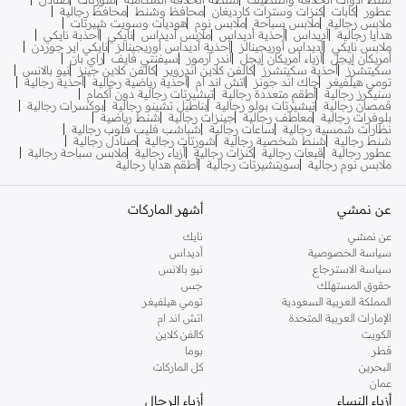
عطور
كابات
كنزات وسترات كارديغان
محافظ وشنط
محافظ رجالية
ملابس رجالية
ملابس سباحة
ملابس نوم
هوديات وسويت شيرتات
هدايا رجالية
أديداس
أحذية أديداس
ملابس أديداس
نايكي
أحذبة نايكي
ملابس نايكي
أديداس أوريجينالز
أحذية أديداس أوريجينالز
نايكي اير جوردن
أمريكان إيجل
أزياء أمريكان إيجل
أندر آرمور
سيفنتي فايف
راي بان
سكيتشرز
أحذية سكيتشرز
كالفن كلاين اندروير
كالفن كلاين جينز
نيو بالانس
تومي هيلفيغر
جاك اند جونز
اتش اند ام
أحذية رياضية رجالية
أحذية رجالية
سنيكرز رجالية
أطقم متعددة رجالية
تيشيرتات رجالية دون أكمام
قمصان رجالية
تيشيرتات بولو رجالية
بناطيل تشينو رجالية
بوكسرات رجالية
بلوفرات رجالية
معاطف رجالية
جينزات رجالية
شنط رياضية
نظارات شمسية رجالية
ساعات رجالية
شباشب فليب فلوب رجالية
شنط رجالية
شنط شخصية رجالية
شورتات رجالية
صنادل رجالية
عطور رجالية
قبعات رجالية
كنزات رجالية
أزياء رجالية
ملابس سباحة رجالية
ملابس نوم رجالية
سويتشيرتات رجالية
أطقم هدايا رجالية
عن نمشي
أشهر الماركات
عن نمشي
نايك
سياسة الخصوصية
أديداس
سياسة الاسترجاع
نيو بالانس
حقوق المستهلك
جس
المملكة العربية السعودية
تومي هيلفيغر
الإمارات العربية المتحدة
اتش اند ام
الكويت
كالفن كلاين
قطر
بوما
البحرين
كل الماركات
عمان
أزياء النساء
أزياء الرجال