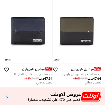
11
+
11
+
ميشيل هيربيلين
ميشيل هيربيلين
محفظة نحيفة للرجال بلون بني زيتوني بلوط
محفظة جلدية ثنائية الطي للرجال باللونين الأزرق والأسود
47.64
د.ب
47.64
د.ب
-
48
%
90.57
-
48
%
90.57
توصيل مجاني
توصيل مجاني
عروض الاوتلت
خصم حتى 70٪ على تشكيلات مختارة