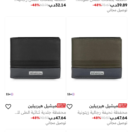
39.89
د.ب
32.14
د.ب
-
48
%
60.76
-
48
%
75.67
توصيل مجاني
11
+
11
+
ميشيل هيربيلين
ميشيل هيربيلين
محفظة نحيفة رجالية زيتونية
محفظة جلدية ثنائية الطي للرجال - أزرق ورمادي
47.64
د.ب
47.64
د.ب
-
48
%
90.57
-
48
%
90.57
توصيل مجاني
توصيل مجاني