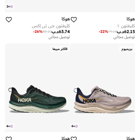
2
+
هوكا
هوكا
كليفتون ١٠
كليفتون جي تي إكس
62.15
د.ب
63.74
د.ب
-
26
%
85.10
-
22
%
79.14
توصيل مجاني
توصيل مجاني
بريميوم
الأكثر مبيعا
4
+
4
+
هوكا
هوكا