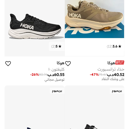
)
2
(
5
)
12
(
3.6
هوكا
هوكا
حذاء ترانسبورت
كليفتون ١٠
توصيل مجاني
40.52
د.ب
60.55
د.ب
-
26
%
80.76
-
47
%
75.67
على وشك النفاد
توصيل مجاني
توصيل مجاني
على وشك النفاد
بريميوم
بريميوم