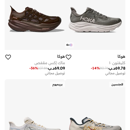
4
+
هوكا
هوكا
كليفتون ١٠
ماك إكس مقفص
69.78
د.ب
69.09
د.ب
-
36
%
107.86
-
14
%
80.76
توصيل مجاني
توصيل مجاني
للجنسين
بريميوم