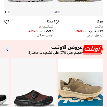
3
+
3
+
هوكا
هوكا
مافات
تشالنجر ٨
70.12
د.ب
59.3
د.ب
-
26
%
79.14
-
26
%
93.77
توصيل مجاني
توصيل مجاني
عروض الاوتلت
خصم حتى 70٪ على تشكيلات مختارة