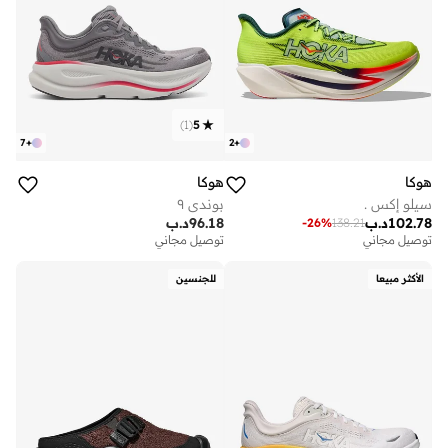
)
1
(
5
7
+
2
+
هوكا
هوكا
سيلو إكس .
بوندي ٩
102.78
د.ب
96.18
د.ب
-
26
%
138.21
توصيل مجاني
توصيل مجاني
الأكثر مبيعا
للجنسين