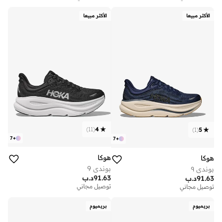
الأكثر مبيعا
الأكثر مبيعا
)
11
(
4
)
1
(
5
7
+
7
+
هوكا
هوكا
بوندي 9
بوندي ٩
91.63
د.ب
91.63
د.ب
توصيل مجاني
توصيل مجاني
بريميوم
بريميوم