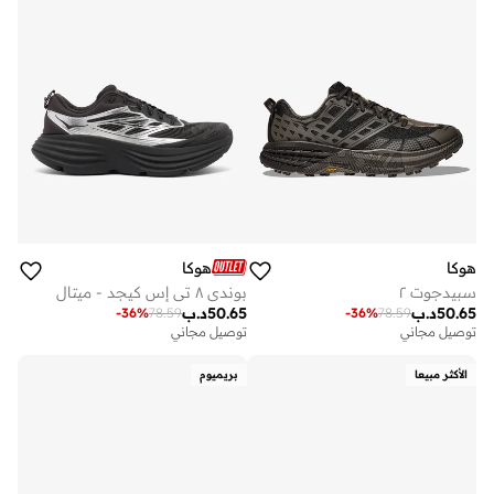
هوكا
هوكا
سبيدجوت ٢
بوندي ٨ تي إس كيجد - ميتال
50.65
د.ب
50.65
د.ب
-
36
%
78.59
-
36
%
78.59
توصيل مجاني
توصيل مجاني
الأكثر مبيعا
بريميوم