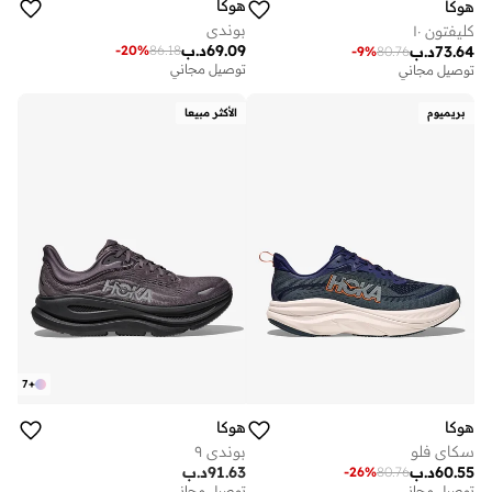
هوكا
هوكا
بوندي
كليفتون ١٠
69.09
د.ب
-
20
%
86.18
73.64
د.ب
-
9
%
80.76
توصيل مجاني
توصيل مجاني
بريميوم
الأكثر مبيعا
7
+
هوكا
هوكا
سكاي فلو
بوندي ٩
60.55
د.ب
91.63
د.ب
-
26
%
80.76
توصيل مجاني
توصيل مجاني