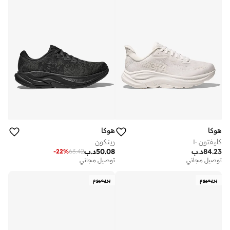
هوكا
هوكا
كليفتون ١٠
رينكون
84.23
د.ب
50.08
د.ب
-
22
%
63.42
توصيل مجاني
توصيل مجاني
بريميوم
بريميوم