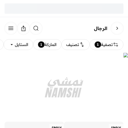
الرجال
تصفية
تصنيف
الماركة
الستايل
1
1
بريميوم
بريميوم