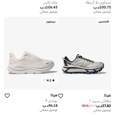
سماوي بلا أربطة
ماك إكس
100.73
د.ب
106.43
د.ب
توصيل مجاني
توصيل مجاني
للجنسين
بريميوم
)
7
(
4.1
هوكا
هوكا
بوندي 9
مافاتي سبيد ٢
96.18
د.ب
57.82
د.ب
-
31
%
82.93
توصيل مجاني
توصيل مجاني