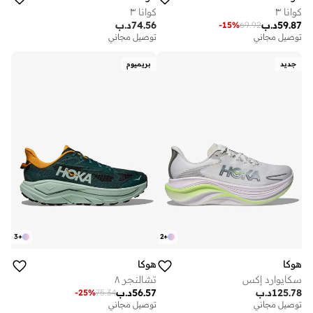
كوانا ٣
كوانا ٣
59.87
د.ب
74.56
د.ب
-
15
%
69.92
توصيل مجاني
توصيل مجاني
جديد
بريميوم
3
+
2
+
هوكا
هوكا
سكايوارد إكس
تشالنجر ٨
125.78
د.ب
56.57
د.ب
-
25
%
75.34
توصيل مجاني
توصيل مجاني