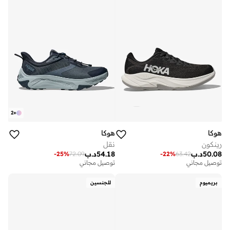
2
+
هوكا
هوكا
رينكون
نقل
50.08
د.ب
54.18
د.ب
-
25
%
72.09
-
22
%
63.42
توصيل مجاني
توصيل مجاني
بريميوم
للجنسين