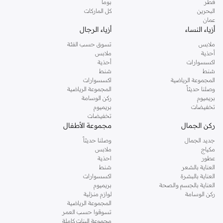
قطر
بوما
البحرين
كل الماركات
عمان
أزياء النساء
أزياء الرجال
ملابس
تسوق حسب الفئة
أحذية
ملابس
اكسسوارات
أحذية
شنط
شنط
المجموعة الرياضية
اكسسوارات
وصلنا حديثاً
المجموعة الرياضية
بريميوم
ركن الوسامة
تخفيضات
بريميوم
تخفيضات
ركن الجمال
مجموعة الأطفال
جديد الجمال
وصلنا حديثاً
مكياج
ملابس
عطور
احذية
العناية بالشعر
شنط
العناية بالبشرة
اكسسوارات
العناية بالجسم والصحة
بريميوم
ركن الوسامة
لوازم منزلية
المجموعة الرياضية
تسوقوا حسب العمر
مجموعة البنات كاملة