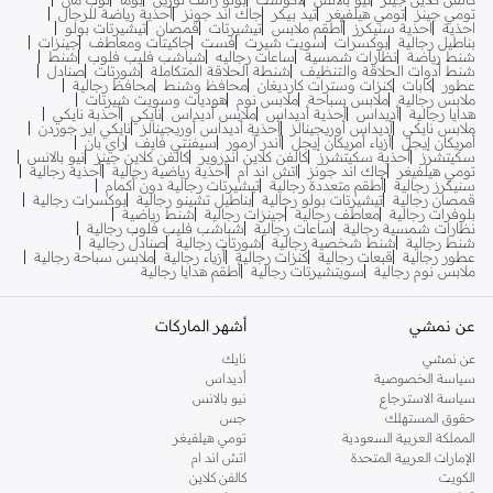
تومي جينز
تومي هيلفيغر
تيد بيكر
جاك اند جونز
أحذية رياضة للرجال
احذية
احذية سنيكرز
أطقم ملابس
تيشيرتات
قمصان
تيشيرتات بولو
بناطيل رجالية
بوكسرات
سويت شيرت
فست
جاكيتات ومعاطف
جينزات
شنط رياضة
نظارات شمسية
ساعات رجاليه
شباشب فليب فلوب
شنط
شنط أدوات الحلاقة والتنظيف
شنطة الحلاقة المتكاملة
شورتات
صنادل
عطور
كابات
كنزات وسترات كارديغان
محافظ وشنط
محافظ رجالية
ملابس رجالية
ملابس سباحة
ملابس نوم
هوديات وسويت شيرتات
هدايا رجالية
أديداس
أحذية أديداس
ملابس أديداس
نايكي
أحذبة نايكي
ملابس نايكي
أديداس أوريجينالز
أحذية أديداس أوريجينالز
نايكي اير جوردن
أمريكان إيجل
أزياء أمريكان إيجل
أندر آرمور
سيفنتي فايف
راي بان
سكيتشرز
أحذية سكيتشرز
كالفن كلاين اندروير
كالفن كلاين جينز
نيو بالانس
تومي هيلفيغر
جاك اند جونز
اتش اند ام
أحذية رياضية رجالية
أحذية رجالية
سنيكرز رجالية
أطقم متعددة رجالية
تيشيرتات رجالية دون أكمام
قمصان رجالية
تيشيرتات بولو رجالية
بناطيل تشينو رجالية
بوكسرات رجالية
بلوفرات رجالية
معاطف رجالية
جينزات رجالية
شنط رياضية
نظارات شمسية رجالية
ساعات رجالية
شباشب فليب فلوب رجالية
شنط رجالية
شنط شخصية رجالية
شورتات رجالية
صنادل رجالية
عطور رجالية
قبعات رجالية
كنزات رجالية
أزياء رجالية
ملابس سباحة رجالية
ملابس نوم رجالية
سويتشيرتات رجالية
أطقم هدايا رجالية
عن نمشي
أشهر الماركات
عن نمشي
نايك
سياسة الخصوصية
أديداس
سياسة الاسترجاع
نيو بالانس
حقوق المستهلك
جس
المملكة العربية السعودية
تومي هيلفيغر
الإمارات العربية المتحدة
اتش اند ام
الكويت
كالفن كلاين