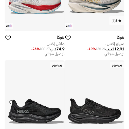
)
1
(
5
2
+
2
+
هوكا
هوكا
سيلو إكس .
ماش إكس
112.91
د.ب
74.9
د.ب
-
26
%
100.27
-
19
%
138.21
توصيل مجاني
توصيل مجاني
بريميوم
بريميوم