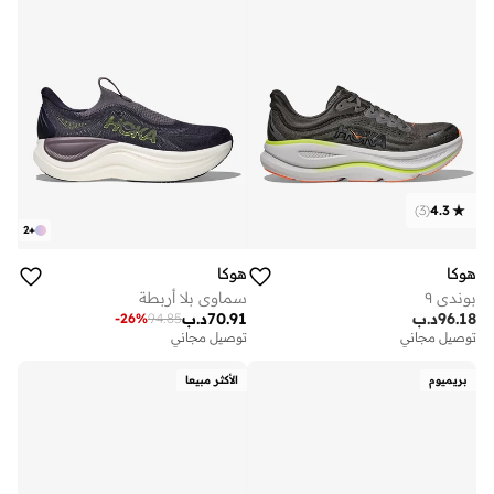
)
3
(
4.3
2
+
هوكا
هوكا
بوندي ٩
سماوي بلا أربطة
96.18
د.ب
70.91
د.ب
-
26
%
94.85
توصيل مجاني
توصيل مجاني
بريميوم
الأكثر مبيعا