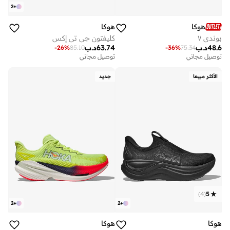
2
+
هوكا
هوكا
بوندي ٧
كليفتون جي تي إكس
48.6
د.ب
63.74
د.ب
-
26
%
85.10
-
36
%
75.34
توصيل مجاني
توصيل مجاني
الأكثر مبيعا
جديد
)
4
(
5
2
+
2
+
هوكا
هوكا