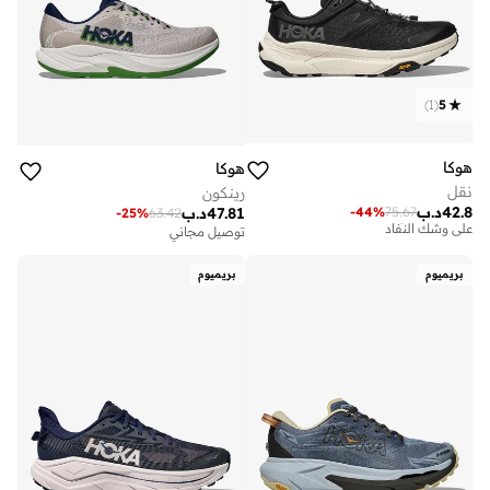
)
1
(
5
هوكا
هوكا
نقل
رينكون
توصيل مجاني
42.8
د.ب
-
44
%
75.67
47.81
د.ب
-
25
%
63.42
على وشك النفاد
توصيل مجاني
توصيل مجاني
على وشك النفاد
بريميوم
بريميوم