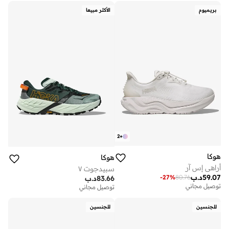
بريميوم
الأكثر مبيعا
2
+
هوكا
هوكا
أراهي إس آر
سبيدجوت ٧
59.07
د.ب
-
27
%
80.76
83.66
د.ب
توصيل مجاني
توصيل مجاني
للجنسين
للجنسين