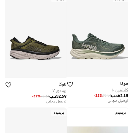
هوكا
هوكا
كليفتون ١٠
بوندي ٧
62.15
د.ب
-
22
%
79.14
52.59
د.ب
-
31
%
75.34
توصيل مجاني
توصيل مجاني
بريميوم
بريميوم