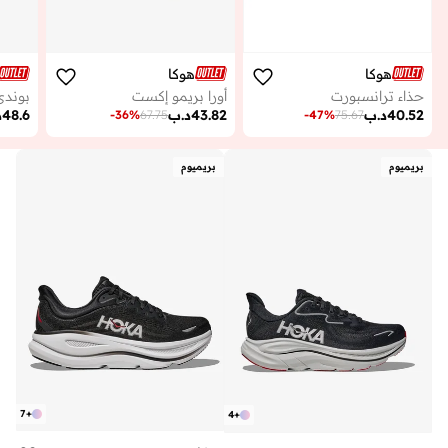
هوكا
هوكا
حذاء ترانسبورت
أورا بريمو إكست
بوندي 
40.52
د.ب
43.82
د.ب
48.6
د
-
36
%
67.75
-
47
%
75.67
بريميوم
بريميوم
7
+
4
+