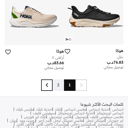
2
+
هوكا
هوكا
نقل
أراهي ٨
76.83
د.ب
83.66
د.ب
توصيل مجاني
توصيل مجاني
2
1
كلمات البحث الأكثر شيوعا
اديداس
احذية اديداس
ملابس اديداس
نايك
احذية نايك
ملابس نايك
اديداس اوريجينالز
احذية اديداس اوريجينالز
سيفينتي فايف
ملابس سيفينتي فايف
ترينديول
ملابس ترينديول
نايك اير فورس
اير جوردان
امريكان ايجل
ملابس امريكان ايجل
اندر ارمر
روبرت وود
ريبان
ريبوك
سكيتشرز
سكيتشرز رجالي
بوكسرات كالفن كلاين
كالفن كلاين
كالفن كلاين جينز
نيو بالانس
لاكوست
بولو رالف لورين
بوما
توب مان