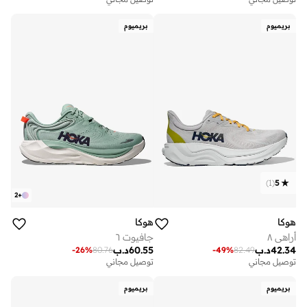
بريميوم
بريميوم
)
1
(
5
2
+
هوكا
هوكا
أراهي ٨
جافيوت ٦
42.34
د.ب
60.55
د.ب
-
26
%
80.76
-
49
%
82.49
توصيل مجاني
توصيل مجاني
بريميوم
بريميوم