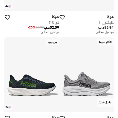
4
+
هوكا
هوكا
كليفتون ١٠
كوانا ٣
85.94
د.ب
52.59
د.ب
-
25
%
69.92
توصيل مجاني
توصيل مجاني
الأكثر مبيعا
بريميوم
)
5
(
4.2
2
+
هوكا
هوكا