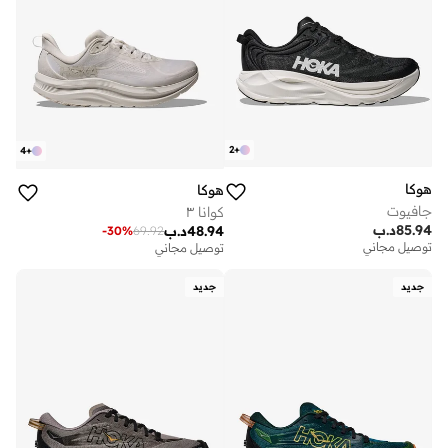
2
+
4
+
هوكا
هوكا
جافيوت
كوانا ٣
85.94
د.ب
48.94
د.ب
-
30
%
69.92
توصيل مجاني
توصيل مجاني
جديد
جديد