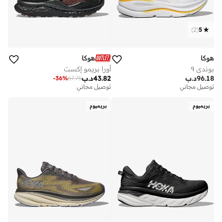
)
2
(
5
هوكا
هوكا
بوندي ٩
أورا بريمو إكست
96.18
د.ب
43.82
د.ب
-
36
%
67.75
توصيل مجاني
توصيل مجاني
بريميوم
بريميوم