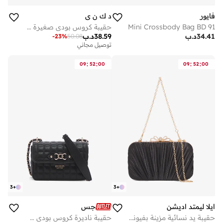
فايور
د ك ن ي
Mini Crossbody Bag BD 91
حقيبة كروس بودي صغيرة كاجوال
34.41
د.ب
38.59
د.ب
-
23
%
50.08
توصيل مجاني
:
:
:
:
09
52
00
09
52
00
3
+
3
+
ايلا ليمتد اديشن
جس
حقيبة يد نسائية مزينة بفيونكة ذهبية
حقيبة ناديرة كروس بودي صغيرة