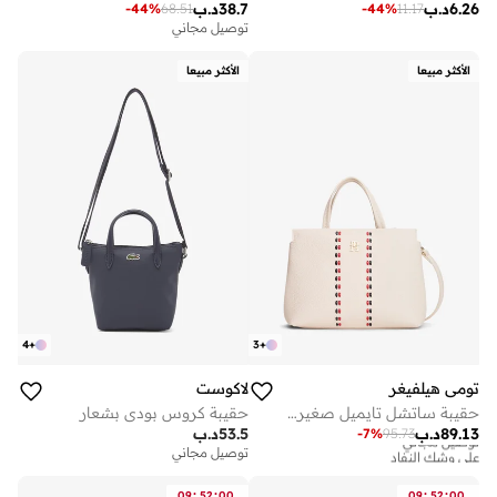
6.26
د.ب
38.7
د.ب
-
44
%
68.51
-
44
%
11.17
توصيل مجاني
الأكثر مبيعا
الأكثر مبيعا
4
+
3
+
تومي هيلفيغر
لاكوست
حقيبة ساتشل تايميل صغيرة أساسية
حقيبة كروس بودي بشعار
89.13
د.ب
53.5
د.ب
-
7
%
95.73
توصيل مجاني
على وشك النفاد
توصيل مجاني
توصيل مجاني
على وشك النفاد
:
:
:
:
09
52
00
09
52
00