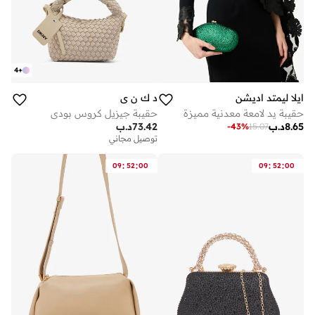
4
+
ايلا ليمتد اديشن
د ك ن ي
حقيبة يد لامعة معدنية مميزة
حقيبة جيزيل كروس بودي
8.65
د.ب
73.42
د.ب
-
43
%
15.07
توصيل مجاني
:
:
:
:
09
52
00
09
52
00