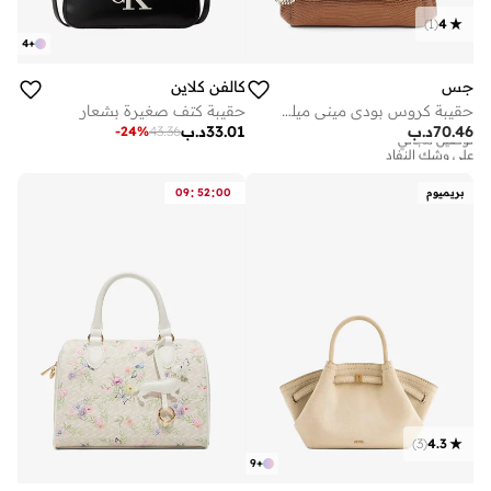
)
1
(
4
4
+
جس
كالفن كلاين
حقيبة كروس بودي مينى ميليندا بغطاء قلاب
حقيبة كتف صغيرة بشعار
70.46
د.ب
33.01
د.ب
-
24
%
43.36
توصيل مجاني
على وشك النفاد
توصيل مجاني
على وشك النفاد
:
:
بريميوم
00
52
09
)
3
(
4.3
9
+