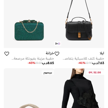
2
+
ايلا
خزانة
حقيبة كتف كلاسيكية بتفاصيل ذهبية
حقيبة مزينة بفيونكة مرصعة بالكريستال
7.63
د.ب
8.65
د.ب
-
43
%
15.07
-
41
%
12.90
:
:
00
52
09
بريميوم