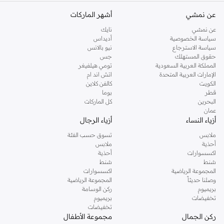
عن نمشي
أشهر الماركات
عن نمشي
نايك
سياسة الخصوصية
أديداس
سياسة الاسترجاع
نيو بالانس
حقوق المستهلك
جس
المملكة العربية السعودية
تومي هيلفيغر
الإمارات العربية المتحدة
اتش اند ام
الكويت
كالفن كلاين
قطر
بوما
البحرين
كل الماركات
عمان
أزياء النساء
أزياء الرجال
ملابس
تسوق حسب الفئة
أحذية
ملابس
اكسسوارات
أحذية
شنط
شنط
المجموعة الرياضية
اكسسوارات
وصلنا حديثاً
المجموعة الرياضية
بريميوم
ركن الوسامة
تخفيضات
بريميوم
تخفيضات
ركن الجمال
مجموعة الأطفال