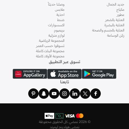
جديد الجمال
وصلنا حديثاً
مكياج
ملابس
عطور
احذية
العناية بالشعر
شنط
العناية بالبشرة
اكسسوارات
العناية بالجسم والصحة
بريميوم
ركن الوسامة
لوازم منزلية
المجموعة الرياضية
تسوقوا حسب العمر
مجموعة البنات كاملة
مجموعة الأولاد كاملة
تسوق عبر التطبيق
تابعنا
©
2026 نمشي. كل الحقوق محفوظة
نمشي هولدينج ليميتد