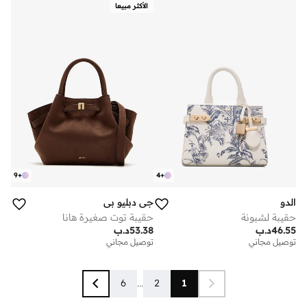
الأكثر مبيعا
9
+
4
+
الدو
جي دبليو بي
حقيبة لشبونة
حقيبة توت صغيرة هانا
46.55
د.ب
53.38
د.ب
توصيل مجاني
توصيل مجاني
6
...
2
1