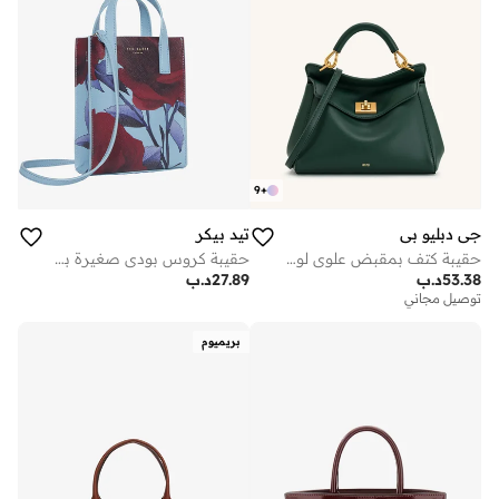
9
+
جي دبليو بي
تيد بيكر
حقيبة كتف بمقبض علوي لوسيا
حقيبة كروس بودي صغيرة بطبعة وردة
53.38
د.ب
27.89
د.ب
توصيل مجاني
بريميوم