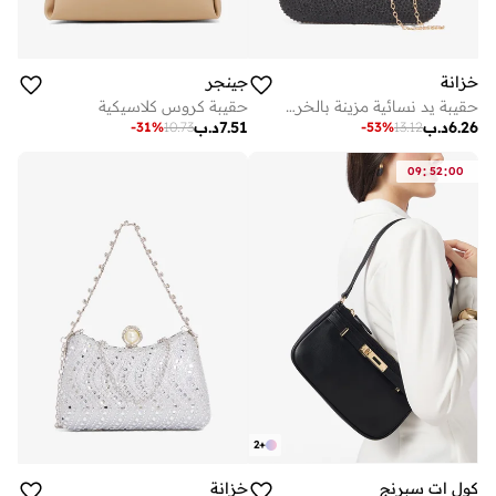
خزانة
جينجر
حقيبة يد نسائية مزينة بالخرز الذهبي
حقيبة كروس كلاسيكية
6.26
د.ب
7.51
د.ب
-
31
%
10.73
-
53
%
13.12
:
:
09
52
00
2
+
كول ات سبرنج
خزانة