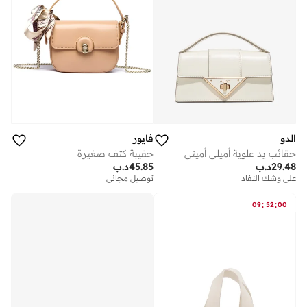
الدو
فايور
حقائب يد علوية أميلي أميني
حقيبة كتف صغيرة
29.48
د.ب
45.85
د.ب
على وشك النفاد
توصيل مجاني
:
:
09
52
00