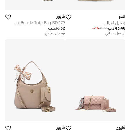
الدو
فايور
برميل لابيللي
Minimal Buckle Tote Bag BD 179
43.48
د.ب
36.32
د.ب
-
7
%
46.55
توصيل مجاني
توصيل مجاني
فايور
فايور