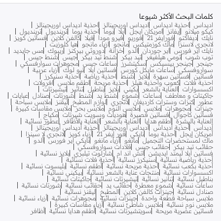
كلمات البحث الأكثر شيوعا
اديداس
احذية اديداس
اديداس اوريجينالز
احذية اديداس اوريجينالز
كيكو ميلانو
إيفانز
امريكان ايجل
ايلا
بوما
احذية بوما
ترينديول
ترينديول
نايك
ديفاكتو
فورايفر 21
فوريو
فيرو مودا
فيلا
كالفن كلاين
فساتين كويز
لانجري لاسنزا
ماك كوزمتيكس
مانجو
ازياء مانجو
هيا كلوزيت
نايك اير فورس
اير جوردان
الدو
خزانة
دوروثي بيركنز
ريبوك
مس جايديد
توب شوب
تومي هيلفيغر
تيد بيكر
شنط تيد بيكر
جيس
شنط جيس
جينجر
جينجر بيسيكس
سكيتشرز
ساعات جيس
مجوهرات سوارفسكي
سواروفسكي
ساعات مايكل كورس
فساتين ايلا
نيو لوك
أزياء عربية
فساتين
فساتين سهرة
بلايز
شنط
احذية رياضة
احذية سنيكرز
احذية فلات
كعوب واحذية هيلز
احذية مريحة
اطقم ملابس
افرولات
اكسسوارات
العناية بالشعر
بكيني
بلايز
بناطيل
تنانير
تيشيرتات
جاكيتات و معاطف
ساعات
شموع
شنط يد
شنط
شورتات
صنادل
عبايات
عطور
كنزات وسترات كارديغان
لانجري
لوازم المطبخ
ليقنز
ملابس سباحة
جينزات
مجوهرات
ملابس
ملابس النوم
ملابس بحر
ملابس مقاسات كبيرة
فساتين كاجوال
فساتين قصيرة
هوديات وسويت شيرتات
مكياج
العناية بالبشرة
أطقم هدايا
العناية بالشعر
العناية بالأظافر
عطور نسائية
أديداس
أحذية أديداس
أديداس أوريجينالز
أحذية أديداس أوريجينالز
أمريكان إيجل
أحذية بوما
نايكي
فور إيفر 21
أزياء كويز
لانجري لا سينزا
ماك لمستحضرات التجميل
مانغو
أزياء مانغو
نايكي اير فورس
ألدو
حقائب تيد بيكر
حقائب جيس
قلادات سواروفسكي
فساتين ايلا ليمتد ايديشن
اتش اند ام
شارلوت تيلبري
بلايز نسائية
أحذية رياضية نسائية
سنيكرز نسائية
أحذية فلات نسائية
أحذية بكعب نسائية
أحذية مريحة نسائية
أطقم نسائية
بليسوت نسائية
اكسسوارات نسائية
منتجات عناية بالشعر نسائية
بيكيني نسائية
بناطيل نسائية
تنانير نسائية
تيشيرتات نسائية
جاكيتات نسائية
ساعات نسائية
شموع معطرة
حقائب يد
حقائب نسائية
شورتات نسائية
صنادل نسائية
جينزات كالفن كلاين
المطبخ
ليقنز نسائية
ملابس سباحة قطعة واحدة
جينزات نسائية
مجوهرات نسائية
أزياء نسائية
ملابس نوم نسائية
ملابس شاطئ نسائية
أزياء مقاسات كبيرة
فساتين عصرية مريحة
سويتشيرتات نسائية
أطقم هدايا نسائية
أظافر