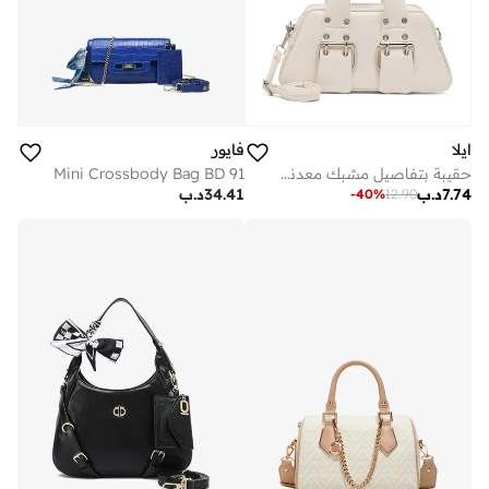
ايلا
فايور
حقيبة بتفاصيل مشبك معدني بتصميم شرقي غربي
Mini Crossbody Bag BD 91
7.74
د.ب
34.41
د.ب
-
40
%
12.90