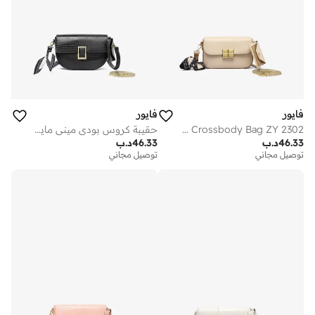
فايور
فايور
Micro Mini Crossbody Bag ZY 2302
حقيبة كروس بودي ميني مايكرو
46.33
د.ب
46.33
د.ب
توصيل مجاني
توصيل مجاني