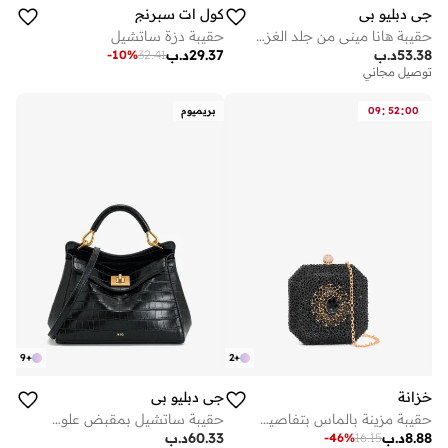
جي دبليو بي
كول ات سبرنج
حقيبة هانا ميني من جلد الغزال الصناعي
حقيبة دزة ساتشيل
53.38
د.ب
29.37
د.ب
-
10
%
32.41
توصيل مجاني
:
:
00
52
09
بريميوم
9
+
2
+
خزانة
جي دبليو بي
حقيبة مزينة بالماس بتفاصيل ذهبية
حقيبة ساتشيل بمقبض علوي لوسيا
8.88
د.ب
60.33
د.ب
-
46
%
16.15