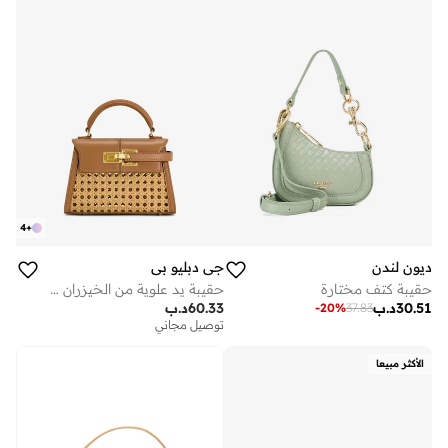
4
+
ديون لندن
جي دبليو بي
حقيبة كتف مختارة
حقيبة يد علوية من الخيزران الصناعي إليس
30.51
د.ب
60.33
د.ب
-
20
%
37.83
توصيل مجاني
الأكثر مبيعا