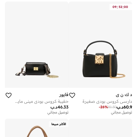
:
:
09
52
00
د ك ن ي
فايور
دارسي كروس بودي صغيرة
حقيبة كروس بودي ميني مايكرو
60.9
د.ب
46.33
د.ب
-
26
%
81.30
توصيل مجاني
توصيل مجاني
الأكثر مبيعا