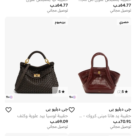
64.77
د.ب
64.77
د.ب
توصيل مجاني
توصيل مجاني
حصري
بريميوم
)
1
(
5
)
2
(
5
9
+
9
+
جي دبليو بي
جي دبليو بي
حقيبة يد هانا ميني كروك - حصري لدى نمشي
حقيبة لوسيا بيد علوية وكتف
70.91
د.ب
69.09
د.ب
توصيل مجاني
توصيل مجاني