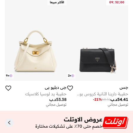
:
:
00
52
09
الأكثر مبيعا
9
+
2
+
جس
جي دبليو بي
حقيبة دارينا الثانية كروس بودي
حقيبة يد لوسيا كلاسيك
54.41
د.ب
53.38
د.ب
-
21
%
68.51
توصيل مجاني
توصيل مجاني
عروض الاوتلت
خصم حتى 70٪ على تشكيلات مختارة