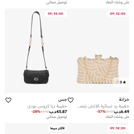
على وشك النفاد
توصيل مجاني
:
:
:
:
09
52
00
09
52
00
)
2
(
5
خزانة
جس
حقيبة يد نسائية كلاتش بتصميم لؤلؤي وماسّي
حقيبة ديا كروس بودي
6.49
د.ب
45.87
د.ب
-
28
%
63.42
-
57
%
15.07
على وشك النفاد
توصيل مجاني
:
:
00
52
09
الأكثر مبيعا