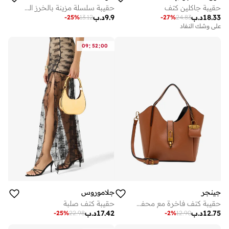
حقيبة جاكلين كتف
حقيبة سلسلة مزينة بالخرز الفضي التفصيلي
18.33
د.ب
9.9
د.ب
-
25
%
13.12
-
27
%
24.83
على وشك النفاد
:
:
09
52
00
جينجر
جلاموروس
حقيبة كتف فاخرة مع محفظة صغيرة
حقيبة كتف صلبة
12.75
د.ب
17.42
د.ب
-
25
%
22.98
-
2
%
12.90