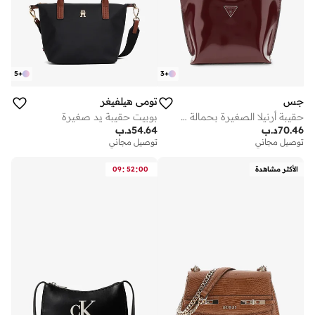
5
+
3
+
جس
تومي هيلفيغر
حقيبة أرنيلا الصغيرة بحمالة علوية
بوبيت حقيبة يد صغيرة
70.46
د.ب
54.64
د.ب
توصيل مجاني
توصيل مجاني
:
:
الأكثر مشاهدة
00
52
09