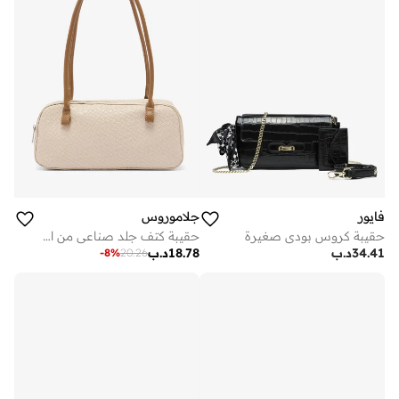
فايور
جلاموروس
حقيبة كروس بودي صغيرة
حقيبة كتف جلد صناعي من الرافييا
34.41
د.ب
18.78
د.ب
-
8
%
20.26