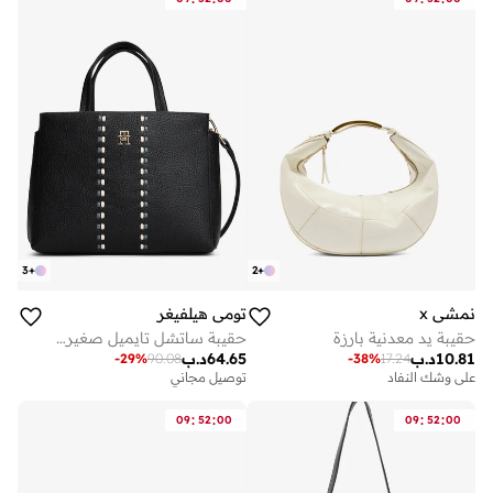
3
+
2
+
نمشي x
تومي هيلفيغر
حقيبة يد معدنية بارزة
حقيبة ساتشل تايميل صغيرة أساسية
10.81
د.ب
64.65
د.ب
-
29
%
90.08
-
38
%
17.24
على وشك النفاد
توصيل مجاني
:
:
:
:
09
52
00
09
52
00