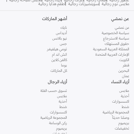
ملابس نوم رجالية
سويتشيرتات رجالية
أطقم هدايا رجالية
عن نمشي
أشهر الماركات
عن نمشي
نايك
سياسة الخصوصية
أديداس
سياسة الاسترجاع
نيو بالانس
حقوق المستهلك
جس
المملكة العربية السعودية
تومي هيلفيغر
الإمارات العربية المتحدة
اتش اند ام
الكويت
كالفن كلاين
قطر
بوما
البحرين
كل الماركات
عمان
أزياء النساء
أزياء الرجال
ملابس
تسوق حسب الفئة
أحذية
ملابس
اكسسوارات
أحذية
شنط
شنط
المجموعة الرياضية
اكسسوارات
وصلنا حديثاً
المجموعة الرياضية
بريميوم
ركن الوسامة
تخفيضات
بريميوم
تخفيضات