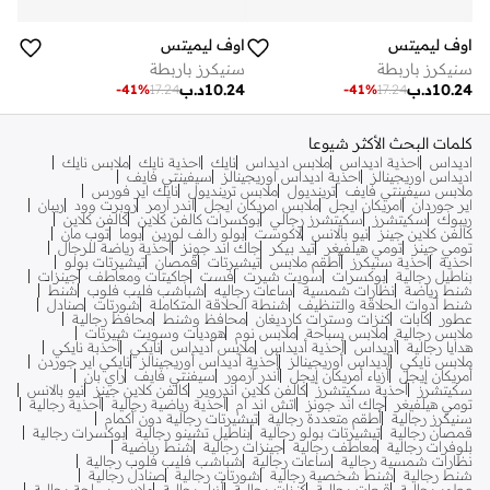
اوف ليميتس
اوف ليميتس
سنيكرز باربطة
سنيكرز باربطة
10.24
د.ب
10.24
د.ب
-
41
%
17.24
-
41
%
17.24
كلمات البحث الأكثر شيوعا
اديداس
احذية اديداس
ملابس اديداس
نايك
احذية نايك
ملابس نايك
اديداس اوريجينالز
احذية اديداس اوريجينالز
سيفينتي فايف
ملابس سيفينتي فايف
ترينديول
ملابس ترينديول
نايك اير فورس
اير جوردان
امريكان ايجل
ملابس امريكان ايجل
اندر ارمر
روبرت وود
ريبان
ريبوك
سكيتشرز
سكيتشرز رجالي
بوكسرات كالفن كلاين
كالفن كلاين
كالفن كلاين جينز
نيو بالانس
لاكوست
بولو رالف لورين
بوما
توب مان
تومي جينز
تومي هيلفيغر
تيد بيكر
جاك اند جونز
أحذية رياضة للرجال
احذية
احذية سنيكرز
أطقم ملابس
تيشيرتات
قمصان
تيشيرتات بولو
بناطيل رجالية
بوكسرات
سويت شيرت
فست
جاكيتات ومعاطف
جينزات
شنط رياضة
نظارات شمسية
ساعات رجاليه
شباشب فليب فلوب
شنط
شنط أدوات الحلاقة والتنظيف
شنطة الحلاقة المتكاملة
شورتات
صنادل
عطور
كابات
كنزات وسترات كارديغان
محافظ وشنط
محافظ رجالية
ملابس رجالية
ملابس سباحة
ملابس نوم
هوديات وسويت شيرتات
هدايا رجالية
أديداس
أحذية أديداس
ملابس أديداس
نايكي
أحذبة نايكي
ملابس نايكي
أديداس أوريجينالز
أحذية أديداس أوريجينالز
نايكي اير جوردن
أمريكان إيجل
أزياء أمريكان إيجل
أندر آرمور
سيفنتي فايف
راي بان
سكيتشرز
أحذية سكيتشرز
كالفن كلاين اندروير
كالفن كلاين جينز
نيو بالانس
تومي هيلفيغر
جاك اند جونز
اتش اند ام
أحذية رياضية رجالية
أحذية رجالية
سنيكرز رجالية
أطقم متعددة رجالية
تيشيرتات رجالية دون أكمام
قمصان رجالية
تيشيرتات بولو رجالية
بناطيل تشينو رجالية
بوكسرات رجالية
بلوفرات رجالية
معاطف رجالية
جينزات رجالية
شنط رياضية
نظارات شمسية رجالية
ساعات رجالية
شباشب فليب فلوب رجالية
شنط رجالية
شنط شخصية رجالية
شورتات رجالية
صنادل رجالية
عطور رجالية
قبعات رجالية
كنزات رجالية
أزياء رجالية
ملابس سباحة رجالية