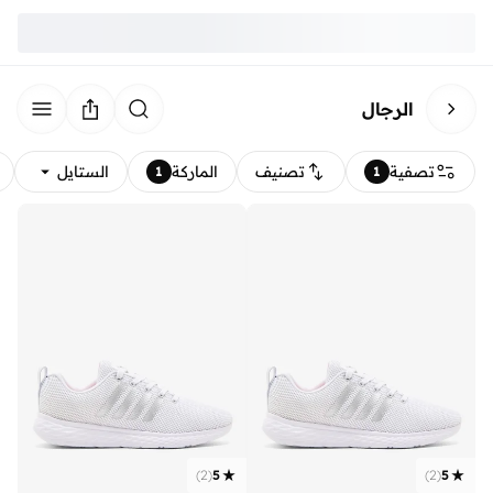
الرجال
تصفية
تصنيف
الماركة
الستايل
1
1
)
2
(
5
)
2
(
5