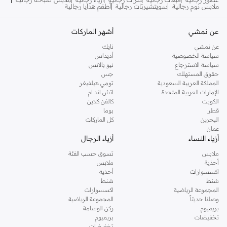
ملابس نوم رجالية
سويتشيرتات رجالية
أطقم هدايا رجالية
عن نمشي
أشهر الماركات
عن نمشي
نايك
سياسة الخصوصية
أديداس
سياسة الاسترجاع
نيو بالانس
حقوق المستهلك
جس
المملكة العربية السعودية
تومي هيلفيغر
الإمارات العربية المتحدة
اتش اند ام
الكويت
كالفن كلاين
قطر
بوما
البحرين
كل الماركات
عمان
أزياء النساء
أزياء الرجال
ملابس
تسوق حسب الفئة
أحذية
ملابس
اكسسوارات
أحذية
شنط
شنط
المجموعة الرياضية
اكسسوارات
وصلنا حديثاً
المجموعة الرياضية
بريميوم
ركن الوسامة
تخفيضات
بريميوم
تخفيضات