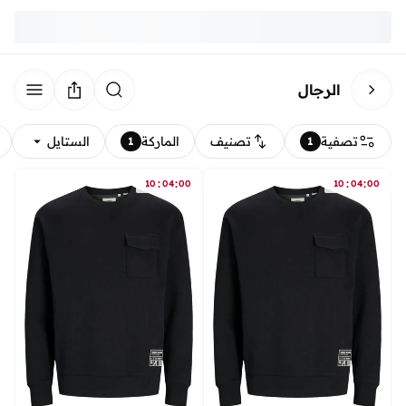
الرجال
تصفية
تصنيف
الماركة
الستايل
1
1
:
:
:
:
10
04
00
10
04
00