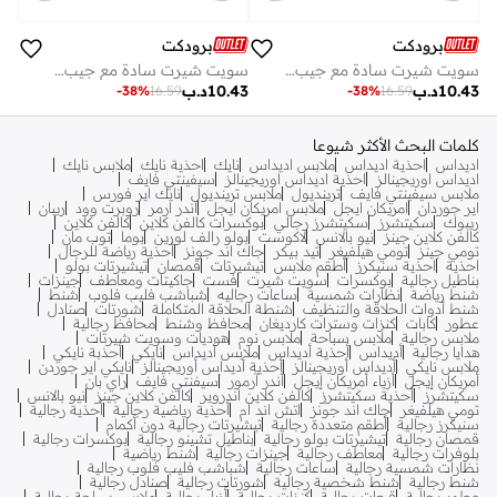
برودكت
برودكت
سويت شيرت سادة مع جيب بطية إغلاق
سويت شيرت سادة مع جيب بطية إغلاق
10.43
د.ب
10.43
د.ب
-
38
%
16.59
-
38
%
16.59
كلمات البحث الأكثر شيوعا
اديداس
احذية اديداس
ملابس اديداس
نايك
احذية نايك
ملابس نايك
اديداس اوريجينالز
احذية اديداس اوريجينالز
سيفينتي فايف
ملابس سيفينتي فايف
ترينديول
ملابس ترينديول
نايك اير فورس
اير جوردان
امريكان ايجل
ملابس امريكان ايجل
اندر ارمر
روبرت وود
ريبان
ريبوك
سكيتشرز
سكيتشرز رجالي
بوكسرات كالفن كلاين
كالفن كلاين
كالفن كلاين جينز
نيو بالانس
لاكوست
بولو رالف لورين
بوما
توب مان
تومي جينز
تومي هيلفيغر
تيد بيكر
جاك اند جونز
أحذية رياضة للرجال
احذية
احذية سنيكرز
أطقم ملابس
تيشيرتات
قمصان
تيشيرتات بولو
بناطيل رجالية
بوكسرات
سويت شيرت
فست
جاكيتات ومعاطف
جينزات
شنط رياضة
نظارات شمسية
ساعات رجاليه
شباشب فليب فلوب
شنط
شنط أدوات الحلاقة والتنظيف
شنطة الحلاقة المتكاملة
شورتات
صنادل
عطور
كابات
كنزات وسترات كارديغان
محافظ وشنط
محافظ رجالية
ملابس رجالية
ملابس سباحة
ملابس نوم
هوديات وسويت شيرتات
هدايا رجالية
أديداس
أحذية أديداس
ملابس أديداس
نايكي
أحذبة نايكي
ملابس نايكي
أديداس أوريجينالز
أحذية أديداس أوريجينالز
نايكي اير جوردن
أمريكان إيجل
أزياء أمريكان إيجل
أندر آرمور
سيفنتي فايف
راي بان
سكيتشرز
أحذية سكيتشرز
كالفن كلاين اندروير
كالفن كلاين جينز
نيو بالانس
تومي هيلفيغر
جاك اند جونز
اتش اند ام
أحذية رياضية رجالية
أحذية رجالية
سنيكرز رجالية
أطقم متعددة رجالية
تيشيرتات رجالية دون أكمام
قمصان رجالية
تيشيرتات بولو رجالية
بناطيل تشينو رجالية
بوكسرات رجالية
بلوفرات رجالية
معاطف رجالية
جينزات رجالية
شنط رياضية
نظارات شمسية رجالية
ساعات رجالية
شباشب فليب فلوب رجالية
شنط رجالية
شنط شخصية رجالية
شورتات رجالية
صنادل رجالية
عطور رجالية
قبعات رجالية
كنزات رجالية
أزياء رجالية
ملابس سباحة رجالية