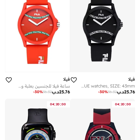
فيلا
فيلا
FILA ADULT 38-864-002 ANALOGUE watches, SIZE: 43mm
ساعة فيلا للجنسين بعلبة وسوار سيليكون أحمر، مقاس مم
25.76
د.ب
25.76
د.ب
-
30
%
36.32
-
30
%
36.32
:
:
:
:
04
20
00
04
20
00