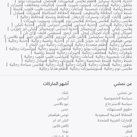
احذية
احذية سنيكرز
أطقم ملابس
تيشيرتات
قمصان
تيشيرتات بولو
بناطيل رجالية
بوكسرات
سويت شيرت
فست
جاكيتات ومعاطف
جينزات
شنط رياضة
نظارات شمسية
ساعات رجاليه
شباشب فليب فلوب
شنط
شنط أدوات الحلاقة والتنظيف
شنطة الحلاقة المتكاملة
شورتات
صنادل
عطور
كابات
كنزات وسترات كارديغان
محافظ وشنط
محافظ رجالية
ملابس رجالية
ملابس سباحة
ملابس نوم
هوديات وسويت شيرتات
هدايا رجالية
أديداس
أحذية أديداس
ملابس أديداس
نايكي
أحذبة نايكي
ملابس نايكي
أديداس أوريجينالز
أحذية أديداس أوريجينالز
نايكي اير جوردن
أمريكان إيجل
أزياء أمريكان إيجل
أندر آرمور
سيفنتي فايف
راي بان
سكيتشرز
أحذية سكيتشرز
كالفن كلاين اندروير
كالفن كلاين جينز
نيو بالانس
تومي هيلفيغر
جاك اند جونز
اتش اند ام
أحذية رياضية رجالية
أحذية رجالية
سنيكرز رجالية
أطقم متعددة رجالية
تيشيرتات رجالية دون أكمام
قمصان رجالية
تيشيرتات بولو رجالية
بناطيل تشينو رجالية
بوكسرات رجالية
بلوفرات رجالية
معاطف رجالية
جينزات رجالية
شنط رياضية
نظارات شمسية رجالية
ساعات رجالية
شباشب فليب فلوب رجالية
شنط رجالية
شنط شخصية رجالية
شورتات رجالية
صنادل رجالية
عطور رجالية
قبعات رجالية
كنزات رجالية
أزياء رجالية
ملابس سباحة رجالية
ملابس نوم رجالية
سويتشيرتات رجالية
أطقم هدايا رجالية
عن نمشي
أشهر الماركات
عن نمشي
نايك
سياسة الخصوصية
أديداس
سياسة الاسترجاع
نيو بالانس
حقوق المستهلك
جس
المملكة العربية السعودية
تومي هيلفيغر
الإمارات العربية المتحدة
اتش اند ام
الكويت
كالفن كلاين
قطر
بوما
البحرين
كل الماركات