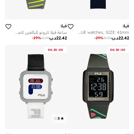
فيلا
فيلا
FILA ADULT 38-316-002 ANALOGUE watches, SIZE: 41mm
ساعة فيلا كرونو للبالغين للجنسين بهيكل وحزام بلاستيك رمادي، 38-325-005
22.42
د.ب
22.42
د.ب
-
29
%
31.55
-
29
%
31.55
:
:
:
:
04
20
00
04
20
00
)
1
(
5