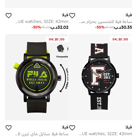
فيلا
فيلا
ساعة فيلا للجنسين بحزام سيليكون أبيض وهيكل ستانلس ستيل 40 مم
FILA ADULT 38-341-001 ANALOGUE watches, SIZE: 42mm
30.35
د.ب
32.02
د.ب
-
30
%
45.26
-
30
%
42.88
:
:
:
:
04
20
00
04
20
00
فيلا
فيلا
FILA ADULT 38-326-203 ANALOGUE watches, SIZE: 42mm
ساعة فيلا ستايل ماي تيرن للجنسين بحزام سيليكون رمادي وأسود، مقاس 42 مم