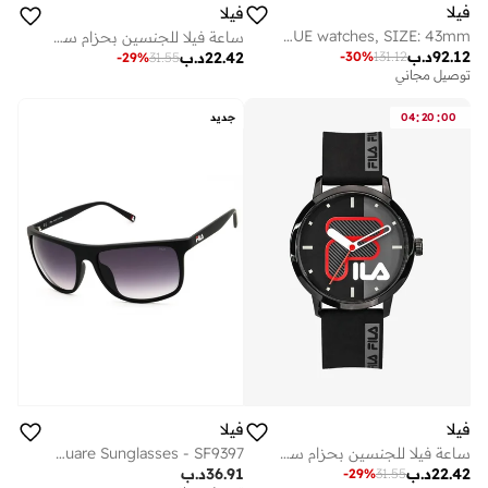
فيلا
فيلا
FILA ADULT 38-307-001 ANALOGUE watches, SIZE: 43mm
ساعة فيلا للجنسين بحزام سيليكون أبيض وهيكل بلاستيكي، 38-321-301
92.12
د.ب
22.42
د.ب
-
30
%
131.12
-
29
%
31.55
توصيل مجاني
:
:
00
20
04
جديد
فيلا
فيلا
ساعة فيلا للجنسين بحزام سيليكون أسود وهيكل بلاستيكي 38-326-002
Unisex Square Sunglasses - SF9397
22.42
د.ب
36.91
د.ب
-
29
%
31.55