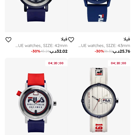
فيلا
فيلا
FILA ADULT 38-341-002 ANALOGUE watches, SIZE: 42mm
FILA ADULT 38-864-101 ANALOGUE watches, SIZE: 43mm
25.76
د.ب
32.02
د.ب
-
30
%
45.26
-
30
%
36.32
:
:
:
:
04
20
00
04
20
00