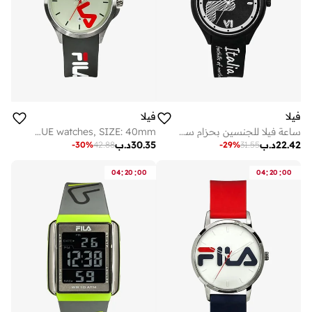
فيلا
فيلا
ساعة فيلا للجنسين بحزام سيليكون أسود وهيكل بلاستيكي
FILA ADULT 38-181-006 ANALOGUE watches, SIZE: 40mm
22.42
د.ب
30.35
د.ب
-
30
%
42.88
-
29
%
31.55
:
:
:
:
04
20
00
04
20
00