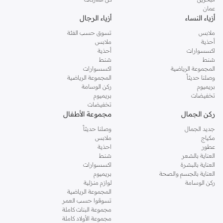
عمان
أزياء النساء
أزياء الرجال
ملابس
تسوق حسب الفئة
أحذية
ملابس
اكسسوارات
أحذية
شنط
شنط
المجموعة الرياضية
اكسسوارات
وصلنا حديثاً
المجموعة الرياضية
بريميوم
ركن الوسامة
تخفيضات
بريميوم
تخفيضات
ركن الجمال
مجموعة الأطفال
جديد الجمال
وصلنا حديثاً
مكياج
ملابس
عطور
احذية
العناية بالشعر
شنط
العناية بالبشرة
اكسسوارات
العناية بالجسم والصحة
بريميوم
ركن الوسامة
لوازم منزلية
المجموعة الرياضية
تسوقوا حسب العمر
مجموعة البنات كاملة
مجموعة الأولاد كاملة