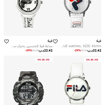
فيلا
فيلا
FILA ADULT 38-317-002 ANALOGUE watches, SIZE: 41mm
ساعة فيلا للجنسين بحزام سيليكون أبيض وهيكل بلاستيكي
22.42
د.ب
22.42
د.ب
-
29
%
31.55
-
29
%
31.55
:
:
:
:
04
20
00
04
20
00