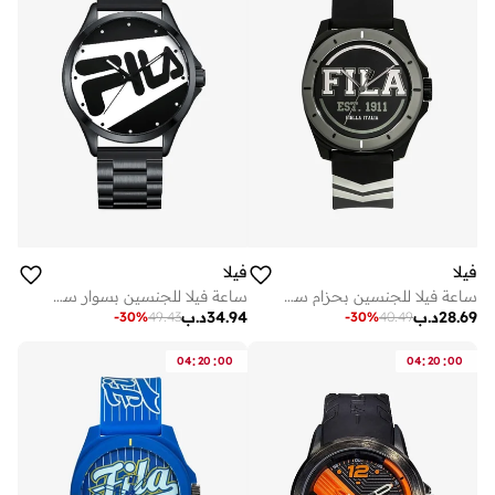
فيلا
فيلا
ساعة فيلا للجنسين بحزام سيليكون أسود، مقاس 43 مم
ساعة فيلا للجنسين بسوار ستانلس ستيل ومينا أسود 38-865-004 مقاس 45 مم
28.69
د.ب
34.94
د.ب
-
30
%
49.43
-
30
%
40.49
:
:
:
:
04
20
00
04
20
00