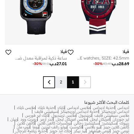
فيلا
فيلا
FILA ADULT 38-331-002 ANALOGUE watches, SIZE: 42.5mm
ساعة ذكية لمراقبة معدل ضربات القلب للجنسين من فيلا، مقاس مم
28.69
د.ب
27.01
د.ب
-
30
%
38.11
-
30
%
40.49
2
1
كلمات البحث الأكثر شيوعا
اديداس
احذية اديداس
ملابس اديداس
نايك
احذية نايك
ملابس نايك
اديداس اوريجينالز
احذية اديداس اوريجينالز
سيفينتي فايف
ملابس سيفينتي فايف
ترينديول
ملابس ترينديول
نايك اير فورس
اير جوردان
امريكان ايجل
ملابس امريكان ايجل
اندر ارمر
روبرت وود
ريبان
ريبوك
سكيتشرز
سكيتشرز رجالي
بوكسرات كالفن كلاين
كالفن كلاين
كالفن كلاين جينز
نيو بالانس
لاكوست
بولو رالف لورين
بوما
توب مان
تومي جينز
تومي هيلفيغر
تيد بيكر
جاك اند جونز
أحذية رياضة للرجال