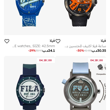
فيلا
فيلا
ساعة فيلا اكتيف للجنسين بعقارب، هيكل أسود من خليط معدني، مينا أسود/برتقالي، سوار سيليكون أسود، 38-170-203، مقاس 43 مم
FILA ADULT 38-330-006 ANALOGUE watches, SIZE: 42.5mm
30.35
د.ب
24.1
د.ب
-
29
%
33.93
-
30
%
42.88
:
:
:
:
04
20
00
04
20
00