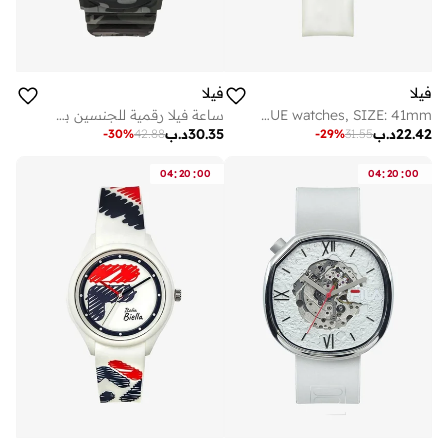
فيلا
فيلا
FILA ADULT 38-316-001 ANALOGUE watches, SIZE: 41mm
ساعة فيلا رقمية للجنسين بحزام بلاستيك أسود
22.42
د.ب
30.35
د.ب
-
30
%
42.88
-
29
%
31.55
:
:
:
:
04
20
00
04
20
00