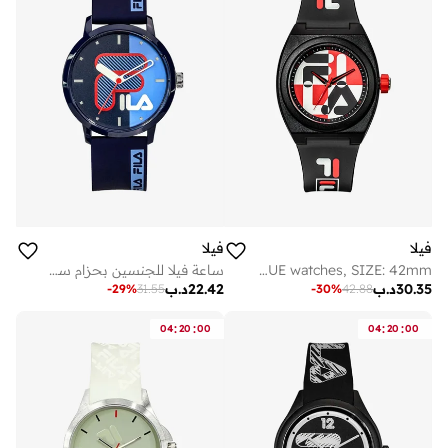
فيلا
فيلا
FILA ADULT 38-180-102 ANALOGUE watches, SIZE: 42mm
ساعة فيلا للجنسين بحزام سيليكون أزرق وهيكل بلاستيكي، 38-326-001
30.35
د.ب
22.42
د.ب
-
30
%
42.88
-
29
%
31.55
:
:
:
:
04
20
00
04
20
00