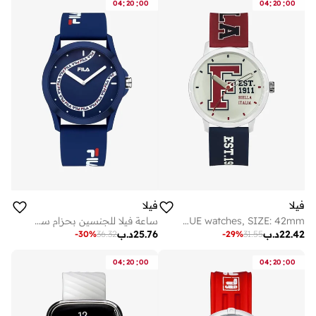
:
:
:
:
04
20
00
04
20
00
فيلا
فيلا
FILA ADULT 38-326-204 ANALOGUE watches, SIZE: 42mm
ساعة فيلا للجنسين بحزام سيليكون أزرق وعلبة
22.42
د.ب
25.76
د.ب
-
30
%
36.32
-
29
%
31.55
:
:
:
:
04
20
00
04
20
00