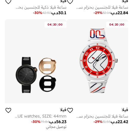
فيلا
فيلا
ساعة فيلا للجنسين بحزام سيليكون أزرق وهيكل بلاستيكي 38-342-005
ساعة فيلا ذكية للجنسين بحزام سيليكون أسود
22.84
د.ب
30.1
د.ب
-
30
%
42.52
-
29
%
32.14
:
:
:
:
04
20
00
04
20
00
فيلا
فيلا
ساعة فيلا للجنسين بحزام سيليكون أبيض وهيكل بلاستيكي، 38-324-001
FILA ADULT 38-315-102 ANALOGUE watches, SIZE: 44mm
22.42
د.ب
56.23
د.ب
-
30
%
79.84
-
29
%
31.55
توصيل مجاني