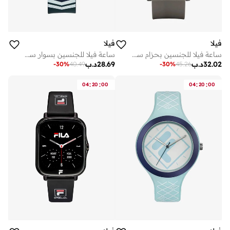
فيلا
فيلا
ساعة فيلا للجنسين بحزام سيليكون أزرق رمادي وهيكل معدني 38-341-005
ساعة فيلا للجنسين بسوار سيليكون أزرق 43 مم
32.02
د.ب
28.69
د.ب
-
30
%
40.49
-
30
%
45.26
:
:
:
:
04
20
00
04
20
00