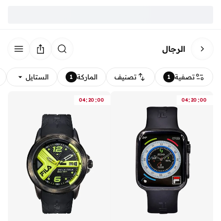
الرجال
تصفية
تصنيف
الماركة
الستايل
1
1
:
:
:
:
04
20
00
04
20
00