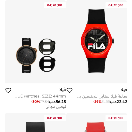
:
:
:
:
04
20
00
04
20
00
فيلا
فيلا
ساعة فيلا ستايل للجنسين بحزام سيليكون أسود
FILA ADULT 38-315-101 ANALOGUE watches, SIZE: 44mm
22.42
د.ب
56.23
د.ب
-
30
%
79.84
-
29
%
31.55
توصيل مجاني
:
:
:
:
04
20
00
04
20
00