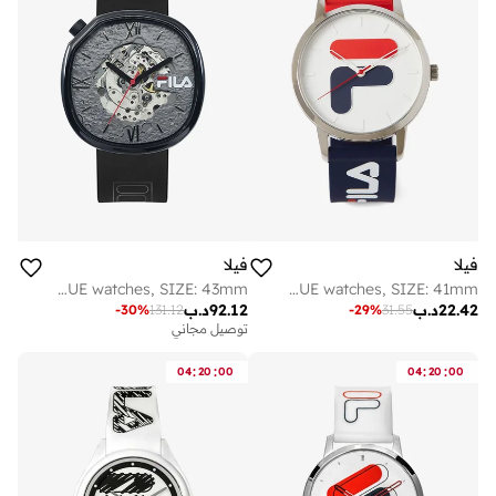
فيلا
فيلا
FILA ADULT 38-307-002 ANALOGUE watches, SIZE: 43mm
FILA ADULT 38-316-102 ANALOGUE watches, SIZE: 41mm
92.12
د.ب
22.42
د.ب
-
30
%
131.12
-
29
%
31.55
توصيل مجاني
:
:
:
:
04
20
00
04
20
00