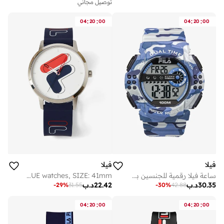
توصيل مجاني
:
:
:
:
04
20
00
04
20
00
فيلا
فيلا
ساعة فيلا رقمية للجنسين بحزام بلاستيك أزرق
FILA ADULT 38-317-001 ANALOGUE watches, SIZE: 41mm
30.35
د.ب
22.42
د.ب
-
29
%
31.55
-
30
%
42.88
:
:
:
:
04
20
00
04
20
00