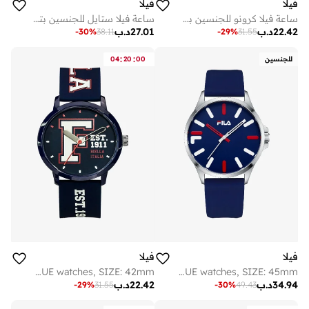
فيلا
فيلا
ساعة فيلا كرونو للجنسين بحزام بلاستيك رمادي وهيكل بلاستيك، 38-325-003
ساعة فيلا ستايل للجنسين بتوقيت عالمي لـ 25 مدينة، هيكل من خليط معدني، سوار نايلون أسود وسيليكون أبيض، 38-6088-101، مقاس 38 مم
22.42
د.ب
27.01
د.ب
-
30
%
38.11
-
29
%
31.55
:
:
للجنسين
00
20
04
فيلا
فيلا
FILA ADULT 38-326-202 ANALOGUE watches, SIZE: 42mm
FILA ADULT 38-866-001 ANALOGUE watches, SIZE: 45mm
34.94
د.ب
22.42
د.ب
-
29
%
31.55
-
30
%
49.43