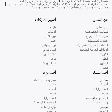
شنط رجالية
شنط شخصية رجالية
شورتات رجالية
صنادل رجالية
عطور رجالية
قبعات رجالية
كنزات رجالية
أزياء رجالية
ملابس سباحة رجالية
ملابس نوم رجالية
سويتشيرتات رجالية
أطقم هدايا رجالية
عن نمشي
أشهر الماركات
عن نمشي
نايك
سياسة الخصوصية
أديداس
سياسة الاسترجاع
نيو بالانس
حقوق المستهلك
جس
المملكة العربية السعودية
تومي هيلفيغر
الإمارات العربية المتحدة
اتش اند ام
الكويت
كالفن كلاين
قطر
بوما
البحرين
كل الماركات
عمان
أزياء النساء
أزياء الرجال
ملابس
تسوق حسب الفئة
أحذية
ملابس
اكسسوارات
أحذية
شنط
شنط
المجموعة الرياضية
اكسسوارات
وصلنا حديثاً
المجموعة الرياضية
بريميوم
ركن الوسامة
تخفيضات
بريميوم