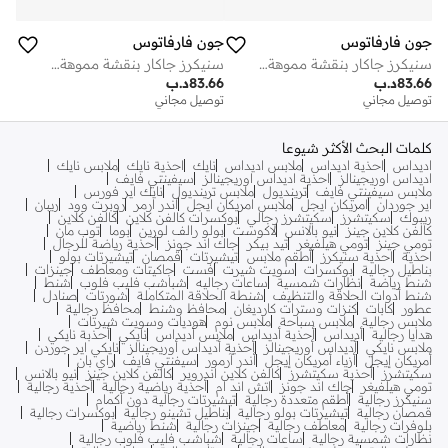
جون فارفاتوس
جون فارفاتوس
سنيكرز جاكار بنقشة مموهة تجريدية
سنيكرز جاكار بنقشة مموهة تجريدية
83.66
د.ب
83.66
د.ب
توصيل مجاني
توصيل مجاني
كلمات البحث الأكثر شيوعا
اديداس
احذية اديداس
ملابس اديداس
نايك
احذية نايك
ملابس نايك
اديداس اوريجينالز
احذية اديداس اوريجينالز
سيفينتي فايف
ملابس سيفينتي فايف
ترينديول
ملابس ترينديول
نايك اير فورس
اير جوردان
امريكان ايجل
ملابس امريكان ايجل
اندر ارمر
روبرت وود
ريبان
ريبوك
سكيتشرز
سكيتشرز رجالي
بوكسرات كالفن كلاين
كالفن كلاين
كالفن كلاين جينز
نيو بالانس
لاكوست
بولو رالف لورين
بوما
توب مان
تومي جينز
تومي هيلفيغر
تيد بيكر
جاك اند جونز
أحذية رياضة للرجال
احذية
احذية سنيكرز
أطقم ملابس
تيشيرتات
قمصان
تيشيرتات بولو
بناطيل رجالية
بوكسرات
سويت شيرت
فست
جاكيتات ومعاطف
جينزات
شنط رياضة
نظارات شمسية
ساعات رجاليه
شباشب فليب فلوب
شنط
شنط أدوات الحلاقة والتنظيف
شنطة الحلاقة المتكاملة
شورتات
صنادل
عطور
كابات
كنزات وسترات كارديغان
محافظ وشنط
محافظ رجالية
ملابس رجالية
ملابس سباحة
ملابس نوم
هوديات وسويت شيرتات
هدايا رجالية
أديداس
أحذية أديداس
ملابس أديداس
نايكي
أحذبة نايكي
ملابس نايكي
أديداس أوريجينالز
أحذية أديداس أوريجينالز
نايكي اير جوردن
أمريكان إيجل
أزياء أمريكان إيجل
أندر آرمور
سيفنتي فايف
راي بان
سكيتشرز
أحذية سكيتشرز
كالفن كلاين اندروير
كالفن كلاين جينز
نيو بالانس
تومي هيلفيغر
جاك اند جونز
اتش اند ام
أحذية رياضية رجالية
أحذية رجالية
سنيكرز رجالية
أطقم متعددة رجالية
تيشيرتات رجالية دون أكمام
قمصان رجالية
تيشيرتات بولو رجالية
بناطيل تشينو رجالية
بوكسرات رجالية
بلوفرات رجالية
معاطف رجالية
جينزات رجالية
شنط رياضية
نظارات شمسية رجالية
ساعات رجالية
شباشب فليب فلوب رجالية