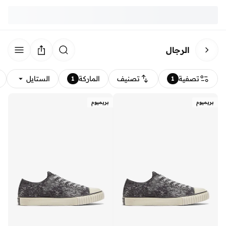
الرجال
تصفية
تصنيف
الماركة
الستايل
1
1
بريميوم
بريميوم