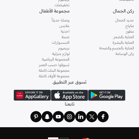
تخفيضات
ركن الجمال
مجموعة الأطفال
جديد الجمال
وصلنا حديثاً
مكياج
ملابس
عطور
احذية
العناية بالشعر
شنط
العناية بالبشرة
اكسسوارات
العناية بالجسم والصحة
بريميوم
ركن الوسامة
لوازم منزلية
المجموعة الرياضية
تسوقوا حسب العمر
مجموعة البنات كاملة
مجموعة الأولاد كاملة
تسوق عبر التطبيق
تابعنا