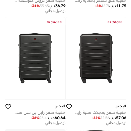
حقيبة سفر ترولي متوسطة صلبة قابلة للتوسيع سم أسود
حقيبة عنق للسفر بحماية رمادي
36.79
د.ب
11.75
د.ب
-
34
%
55.63
-
8
%
12.71
توصيل مجاني
:
:
:
:
07
56
00
07
56
00
فيجنر
فيجنر
حقيبة سفر بعجلات صلبة رايل ٧٠ سم أسود
حقيبة سفر رايل بي سي صلبة مقاس سم بعجلات سوداء
57.06
د.ب
60.64
د.ب
-
38
%
96.41
-
22
%
72.56
توصيل مجاني
توصيل مجاني