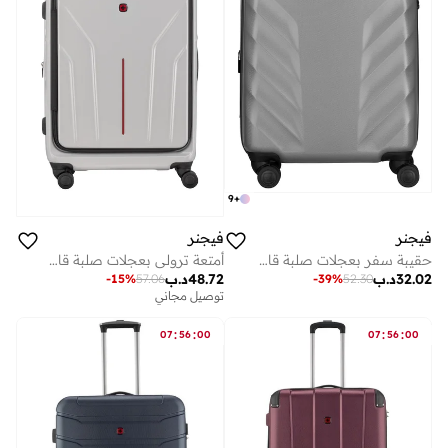
9
+
فيجنر
فيجنر
حقيبة سفر بعجلات صلبة قابلة للتوسيع سم رمادي
أمتعة ترولي بعجلات صلبة قابلة للتوسيع من أمبليكس سم فضي
32.02
د.ب
48.72
د.ب
-
15
%
57.06
-
39
%
52.30
توصيل مجاني
:
:
:
:
07
56
00
07
56
00