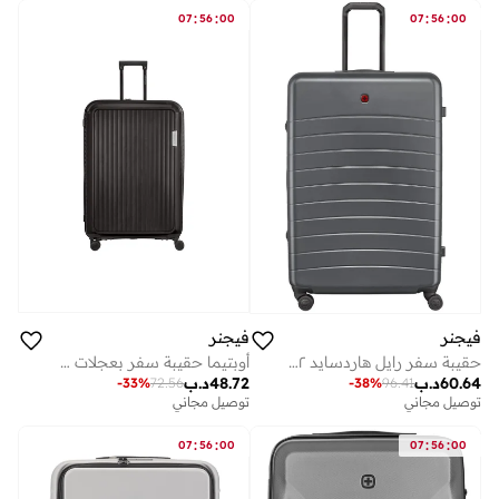
:
:
:
:
07
56
00
07
56
00
فيجنر
فيجنر
أوبتيما حقيبة سفر بعجلات 84 سم أسود
حقيبة سفر رايل هاردسايد ٨٢ سم رمادي
48.72
د.ب
60.64
د.ب
-
33
%
72.56
-
38
%
96.41
توصيل مجاني
توصيل مجاني
:
:
:
:
07
56
00
07
56
00