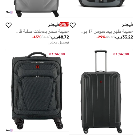
9
+
فيجنر
فيجنر
حقيبة ظهر بيغاسوس 17 بوصة للابتوب مع جيوب للجهاز اللوحي/قارئ الكتب الإلكترونية - أسود/رمادي
حقيبة سفر بعجلات صلبة قابلة للتوسيع رمادية ٨١ سم
33.22
د.ب
48.72
د.ب
-
29
%
46.69
-
43
%
84.49
توصيل مجاني
:
:
:
:
07
56
00
07
56
00
6
+