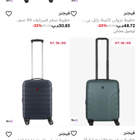
6
+
3
+
فيجنر
فيجنر
حقيبة ترولي كابينة رايل بي سي صلبة سم سوداء
حقيبة سفر فيبرايف 46 سم سوفت كيس بعجلات مزدوجة قابلة للتوسيع أنثرا - 612552
48.72
د.ب
30.83
د.ب
-
32
%
45.26
-
20
%
60.64
توصيل مجاني
:
:
:
:
07
56
00
07
56
00
9
+
6
+
فيجنر
فيجنر
حقيبة سفر بعجلات صلبة قابلة للتوسيع سم خضراء