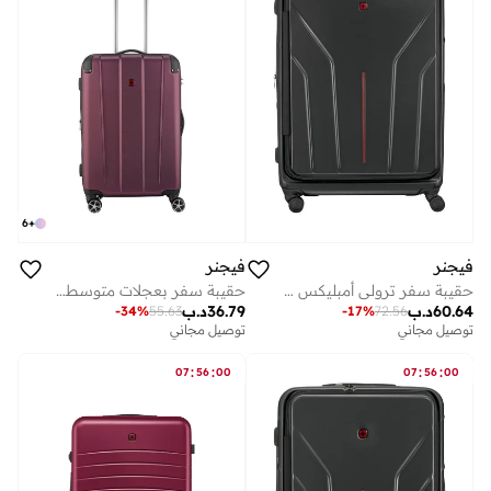
6
+
فيجنر
فيجنر
حقيبة سفر ترولي أمبليكس هاردسايد قابلة للتوسيع 83 سم أسود
حقيبة سفر بعجلات متوسطة صلبة قابلة للتوسيع سم أحمر
60.64
د.ب
36.79
د.ب
-
17
%
72.56
-
34
%
55.63
توصيل مجاني
توصيل مجاني
:
:
:
:
07
56
00
07
56
00