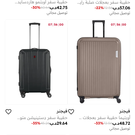
حقيبة سفر أوبتمو هاردسايد قابلة للتوسيع 70 سم ترولي حمراء - 653314
حقيبة سفر بعجلات صلبة رايل سم رمادي
42.75
د.ب
-
30
%
60.64
57.06
د.ب
-
22
%
72.56
توصيل مجاني
توصيل مجاني
:
:
:
:
07
56
00
07
56
00
فيجنر
فيجنر
أوبتيما حقيبة سفر بعجلات 84 سم بنية قابلة للتوسيع - 653318
حقيبة سفر دِستينيشن متوسطة صلبة قابلة للتوسيع سم بعجلات سوداء
48.72
د.ب
29.64
د.ب
-
33
%
72.56
-
35
%
45.26
توصيل مجاني