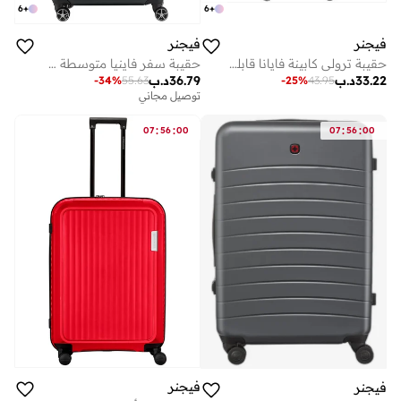
6
+
6
+
فيجنر
فيجنر
حقيبة ترولي كابينة فايانا قابلة للتوسيع 56 سم سوداء
حقيبة سفر فاينيا متوسطة صلبة قابلة للتوسيع 78 سم سوداء - 612355
33.22
د.ب
36.79
د.ب
-
34
%
55.63
-
25
%
43.95
توصيل مجاني
:
:
:
:
07
56
00
07
56
00
فيجنر
فيجنر