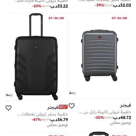
حقيبة ترولي كابينة فايانا قابلة للتوسيع 56 سم - أسود/أزرق داكن
32.02
د.ب
-
39
%
52.30
33.22
د.ب
-
25
%
43.95
:
:
:
:
07
56
00
07
56
00
3
+
9
+
فيجنر
فيجنر
حقيبة ترولي كابينة رايل بي سي صلبة 55 سم رمادي
حقيبة سفر ترولي بعجلات صلبة قابلة للتوسيع 69 سم - أسود - 612705
48.72
د.ب
-
20
%
60.64
36.79
د.ب
-
47
%
68.99
توصيل مجاني
توصيل مجاني