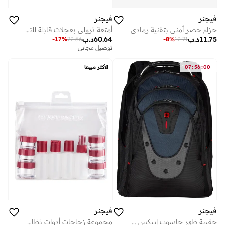
فيجنر
فيجنر
حزام خصر أمني بتقنية رمادي
أمتعة ترولي بعجلات قابلة للتوسيع سم من أمبليكس بلون أزرق عميق
11.75
د.ب
60.64
د.ب
-
17
%
72.56
-
8
%
12.71
توصيل مجاني
:
:
00
56
07
الأكثر مبيعا
فيجنر
فيجنر
حقيبة ظهر حاسوب إيبكس 17 بوصة - أزرق
مجموعة زجاجات أدوات نظافة بحجم السفر - شفاف - 611888