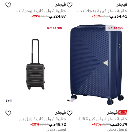
فيجنر
فيجنر
حقيبة سفر كبيرة بعجلات سوداء قابلة للتوسيع 77 سم
حقيبة ترولي كابينة بومونت لايت قابلة للتوسيع 57 سم سوداء
34.41
د.ب
24.87
د.ب
-
29
%
34.77
-
35
%
52.30
:
:
:
:
07
56
00
07
56
00
3
+
9
+
فيجنر
فيجنر
حقيبة ترولي كابينة رايل بي سي صلبة سم سوداء
حقيبة سفر ترولي كبيرة قابلة للتوسيع سم زرقاء
48.72
د.ب
36.79
د.ب
-
20
%
60.64
-
47
%
68.99
توصيل مجاني
توصيل مجاني