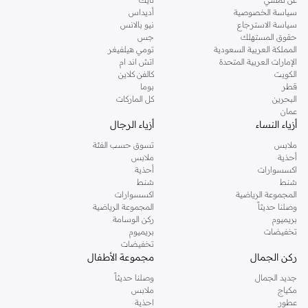
سياسة الخصوصية
أديداس
سياسة الاسترجاع
نيو بالانس
حقوق المستهلك
جس
المملكة العربية السعودية
تومي هيلفيغر
الإمارات العربية المتحدة
اتش اند ام
الكويت
كالفن كلاين
قطر
بوما
البحرين
كل الماركات
عمان
أزياء النساء
أزياء الرجال
ملابس
تسوق حسب الفئة
أحذية
ملابس
اكسسوارات
أحذية
شنط
شنط
المجموعة الرياضية
اكسسوارات
وصلنا حديثاً
المجموعة الرياضية
بريميوم
ركن الوسامة
تخفيضات
بريميوم
تخفيضات
ركن الجمال
مجموعة الأطفال
جديد الجمال
وصلنا حديثاً
مكياج
ملابس
عطور
احذية