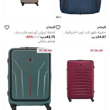
2
+
فيجنر
فيجنر
حقيبة ظهر لاب توب احترافية . بوصة مع جيب تابلت أزرق
أمتعة ترولي أوبتمو هاردسايد قابلة للتوسيع 70 سم بني - 653315
24.87
د.ب
42.75
د.ب
-
30
%
60.64
توصيل مجاني
:
:
:
:
07
56
00
07
56
00