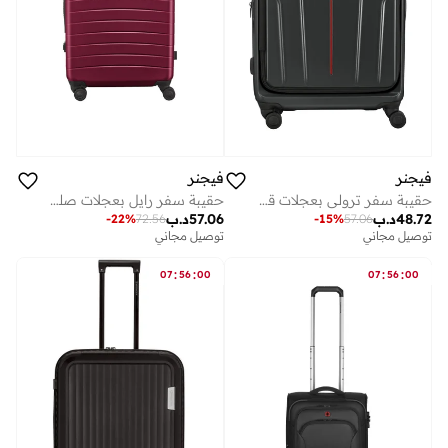
فيجنر
فيجنر
حقيبة سفر ترولي بعجلات قابلة للتوسيع سم - بحيرة عميقة
حقيبة سفر رايل بعجلات صلبة مقاس سم لون عنابي
48.72
د.ب
57.06
د.ب
-
22
%
72.56
-
15
%
57.06
توصيل مجاني
توصيل مجاني
:
:
:
:
07
56
00
07
56
00