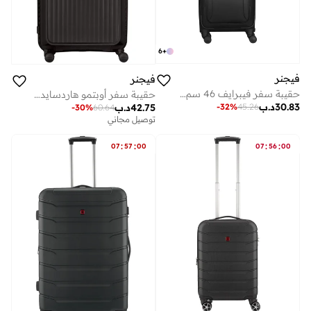
6
+
فيجنر
فيجنر
حقيبة سفر فيبرايف 46 سم سوفت كيس بعجلات مزدوجة قابلة للتوسيع أسود
حقيبة سفر أوبتمو هاردسايد قابلة للتوسيع 70 سم أسود - 653313
30.83
د.ب
42.75
د.ب
-
32
%
45.26
-
30
%
60.64
توصيل مجاني
:
:
:
:
07
57
00
07
56
00