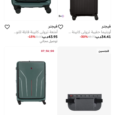
3
+
فيجنر
فيجنر
أوبتيما حقيبة ترولي كابينة صلبة قابلة للتوسيع 57 سم أسود
أمتعة ترولي كابينة قابلة للتوسيع من أمبليكس سم بلون بحيرة عميقة
34.41
د.ب
43.95
د.ب
-
15
%
51.10
-
30
%
48.72
توصيل مجاني
:
:
للجنسين
00
56
07