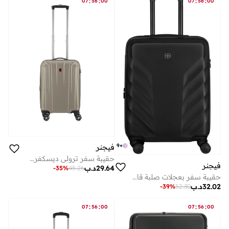
:
:
:
:
07
56
00
07
56
00
9
+
فيجنر
حقيبة سفر ترولي ديسكفري ميديم هاردسايد قابلة للتوسيع 67 سم برونزي
فيجنر
29.64
د.ب
-
35
%
45.26
حقيبة سفر بعجلات صلبة قابلة للتوسيع سم أسود
32.02
د.ب
-
39
%
52.30
:
:
:
:
07
56
00
07
56
00