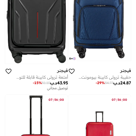
6
+
فيجنر
فيجنر
حقيبة ترولي كابينة بيومونت لايت قابلة للتوسيع 57 سم أزرق
أمتعة ترولي كابينة قابلة للتوسيع من أمبليكس سم أسود
24.87
د.ب
43.95
د.ب
-
29
%
34.77
-
15
%
51.10
توصيل مجاني
:
:
:
:
07
56
00
07
56
00