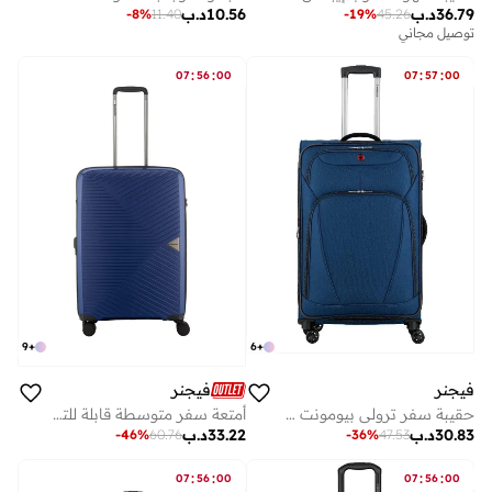
36.79
د.ب
10.56
د.ب
-
8
%
11.40
-
19
%
45.26
توصيل مجاني
:
:
:
:
07
56
00
07
57
00
9
+
6
+
فيجنر
فيجنر
حقيبة سفر ترولي بيومونت لايت متوسطة قابلة للتوسيع 80 سم أزرق
أمتعة سفر متوسطة قابلة للتوسيع سم صلبة خفيفة للغاية - أزرق داكن
30.83
د.ب
33.22
د.ب
-
46
%
60.76
-
36
%
47.53
:
:
:
:
07
56
00
07
56
00