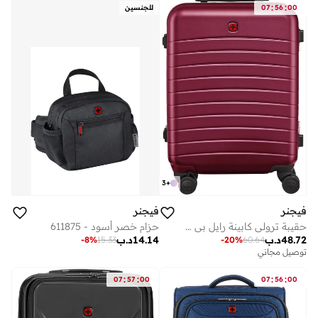
:
:
00
56
07
للجنسين
3
+
فيجنر
فيجنر
حزام خصر أسود - 611875
حقيبة ترولي كابينة رايل بي سي صلبة سم عنابي
14.14
د.ب
48.72
د.ب
-
8
%
15.33
-
20
%
60.64
توصيل مجاني
:
:
:
:
07
57
00
07
56
00