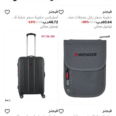
فيجنر
فيجنر
حقيبة سفر رايل بعجلات صلبة ٨٢ سم عنابي
أمبليكس حقيبة سفر صلبة قابلة للتوسعة بعجلات مزدوجة رباعية (69 سم) – حقيبة تسجيل الأمتعة – أخضر
60.64
د.ب
48.72
د.ب
-
15
%
57.06
-
38
%
96.41
توصيل مجاني
توصيل مجاني
:
:
للجنسين
00
56
07
6
+
فيجنر
فيجنر