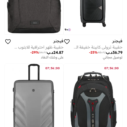
9
+
فيجنر
فيجنر
حقيبة ترولي كابينة خفيفة الوزن صلبة قابلة للتوسيع سم سوداء
حقيبة ظهر احترافية للابتوب مقاس بوصة مع جيب تابلت رمادي
36.79
د.ب
24.87
د.ب
-
29
%
34.77
-
25
%
48.72
توصيل مجاني
على وشك النفاد
:
:
:
:
07
56
00
07
56
00