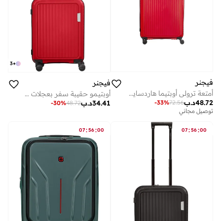
3
+
فيجنر
فيجنر
أمتعة ترولي أوبتيما هاردسايد قابلة للتوسيع 84 سم أحمر - 653317
أوبتيـمو حقيبة سفر بعجلات صلبة قابلة للتوسيع سم لون أحمر
48.72
د.ب
34.41
د.ب
-
33
%
72.56
-
30
%
48.72
توصيل مجاني
:
:
:
:
07
56
00
07
56
00