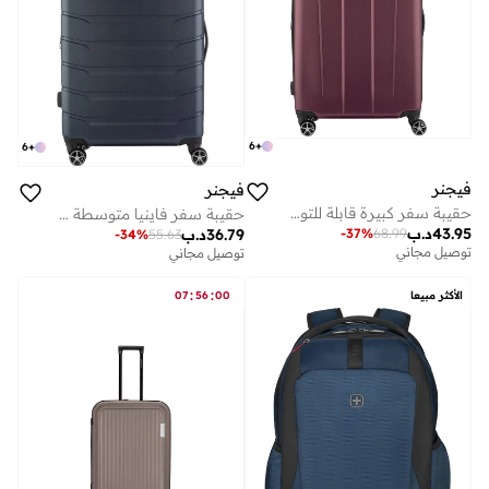
6
+
6
+
فيجنر
فيجنر
حقيبة سفر كبيرة قابلة للتوسيع 76 سم من بروتيكتور
حقيبة سفر فاينيا متوسطة صلبة قابلة للتوسيع 78 سم كحلي
43.95
د.ب
-
37
%
68.99
36.79
د.ب
-
34
%
55.63
توصيل مجاني
توصيل مجاني
:
:
الأكثر مبيعا
00
56
07