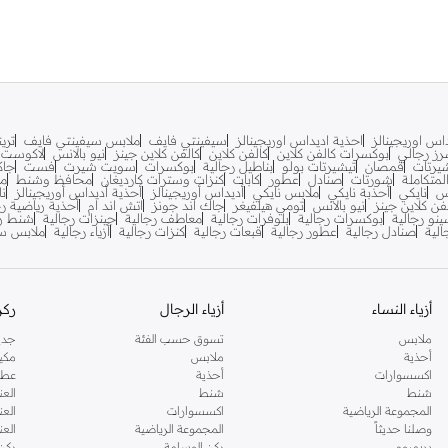
اس اوريجينالز
احذية اديداس اوريجينالز
سيفينتي فايف
ملابس سيفينتي فايف
تري
ز رجالي
بوكسرات كالفن كلاين
كالفن كلاين
كالفن كلاين جينز
نيو بالانس
لاكوست
يرتات
قمصان
تيشيرتات بولو
بناطيل رجالية
بوكسرات
سويت شيرت
فست
جاك
متكاملة
شورتات
صنادل
عطور
كابات
كنزات وسترات كارديغان
محافظ وشنط
مح
س
نايكي
أحذبة نايكي
ملابس نايكي
أديداس أوريجينالز
أحذية أديداس أوريجينالز
نا
فن كلاين جينز
نيو بالانس
تومي هيلفيغر
جاك اند جونز
اتش اند ام
أحذية رياضية رج
ينو رجالية
بوكسرات رجالية
بلوفرات رجالية
معاطف رجالية
جينزات رجالية
شنط ري
لية
صنادل رجالية
عطور رجالية
قبعات رجالية
كنزات رجالية
أزياء رجالية
ملابس سب
أزياء النساء
أزياء الرجال
ركن
ملابس
تسوق حسب الفئة
جدي
أحذية
ملابس
مكي
اكسسوارات
أحذية
عطو
شنط
شنط
العن
المجموعة الرياضية
اكسسوارات
العن
وصلنا حديثاً
المجموعة الرياضية
الع
بريميوم
ركن الوسامة
ركن