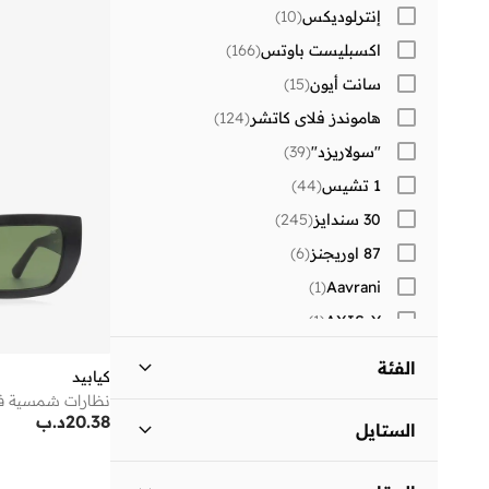
إنترلوديكس
(
10
)
اكسبليست باوتس
(
166
)
سانت أيون
(
15
)
هاموندز فلاي كاتشر
(
124
)
"سولاريزد"
(
39
)
1 تشيس
(
44
)
30 سندايز
(
245
)
87 اوريجنز
(
6
)
)
1
(
Aavrani
)
1
(
AXIS-Y
)
1
(
Beauvage
الفئة
كيابيد
)
1
(
Corus
نظارات شمسية ف
كل الالرجال
)
1
(
20.38
د.ب
)
83
(
Lehar
الستايل
)
35
(
MAH
اكسسوارات
)
1
(
كاجوال
(
1
)