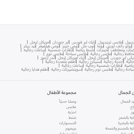
نديول
ملابس ترينديول
نايك اير فورس
اير جوردان
امريكان ايجل
بولو رالف لورين
بوما
توب مان
تومي جينز
تومي هيلفيغر
تيد بيكر
يتات ومعاطف
جينزات
شنط رياضة
نظارات شمسية
ساعات رجاليه
افظ رجالية
ملابس رجالية
ملابس سباحة
ملابس نوم
يكي اير جوردن
أمريكان إيجل
أزياء أمريكان إيجل
أندر آرمور
الية
أحذية رجالية
سنيكرز رجالية
أطقم متعددة رجالية
اضية
نظارات شمسية رجالية
ساعات رجالية
احة رجالية
ملابس نوم رجالية
سويتشيرتات رجالية
أطقم هدايا رجالية
 الجمال
مجموعة الأطفال
د الجمال
وصلنا حديثاً
اج
ملابس
ر
احذية
اية بالشعر
شنط
اية بالبشرة
اكسسوارات
ناية بالجسم والصحة
بريميوم
 الوسامة
لوازم منزلية