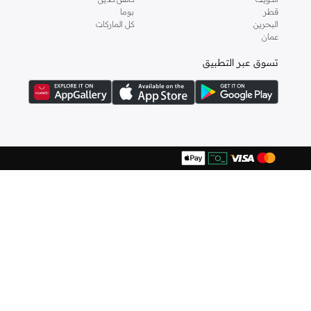
أوفوس
(
1
)
قطر
بوما
أوكلي
(
5
)
البحرين
كل الماركات
عمان
أومبيرتو جيانيني
(
4
)
تسوق عبر التطبيق
أوه سو هيفنلي
(
3
)
أيه إم بي إم
(
26
)
إسكادا
(
1
)
إمبريوليس
(
8
)
إن بي أيه
(
1
)
إن سي إل إيه
(
2
)
إندوسول
(
2
)
إي جي إل
(
23
)
إيرث سكين لندن
(
4
)
إيري
(
10
)
إيرين
(
1
)
إيفا تجعيد الشعر
(
1
)